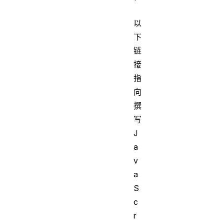
以
下
链
接
指
向
撰
写
J
a
v
a
S
c
r