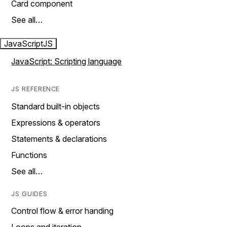
Card component
See all…
JavaScript
JS
JavaScript: Scripting language
JS REFERENCE
Standard built-in objects
Expressions & operators
Statements & declarations
Functions
See all…
JS GUIDES
Control flow & error handing