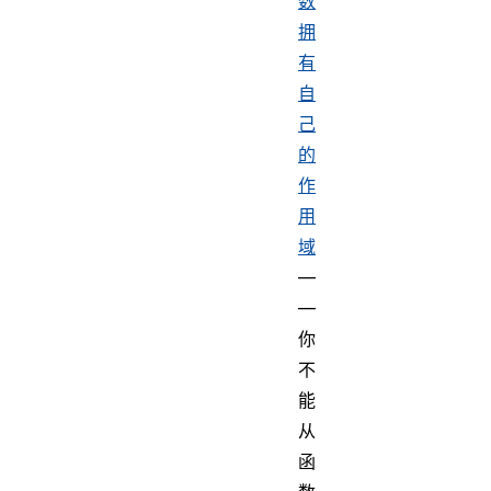
数
拥
有
自
己
的
作
用
域
—
—
你
不
能
从
函