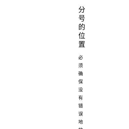
分
号
的
位
置
必
须
确
保
没
有
错
误
地