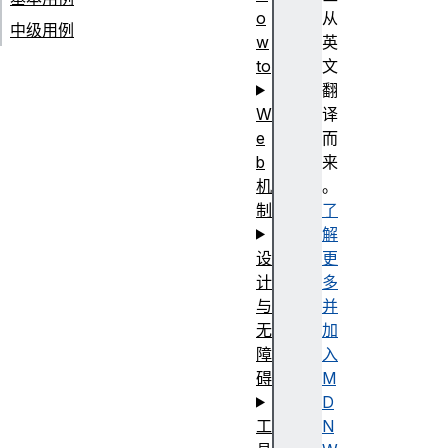
o
从
中级用例
w
英
to
文
翻
W
译
e
而
b
来
机
。
制
了
解
设
更
计
多
与
并
无
加
障
入
碍
M
D
工
N