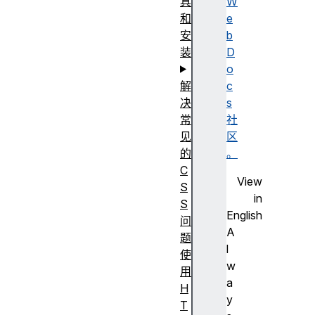
具
W
和
e
安
b
装
D
o
解
c
决
s
常
社
见
区
的
。
C
View
S
in
S
English
问
A
题
l
使
w
用
a
H
y
T