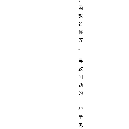
函
数
名
称
等
。
导
致
问
题
的
一
些
常
见