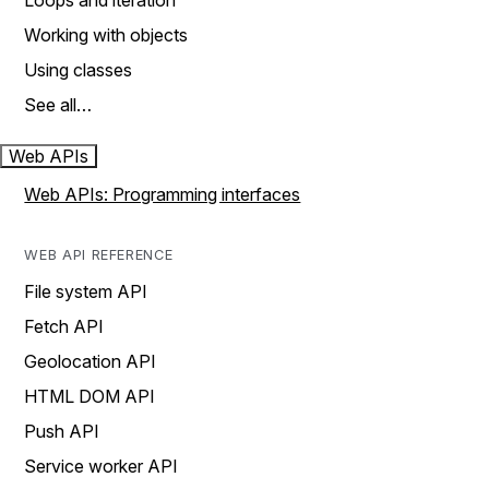
Loops and iteration
Working with objects
Using classes
See all…
Web APIs
Web APIs: Programming interfaces
WEB API REFERENCE
File system API
Fetch API
Geolocation API
HTML DOM API
Push API
Service worker API