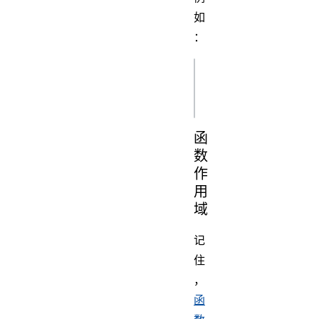
如
：
js
函
数
作
用
域
记
住
，
函