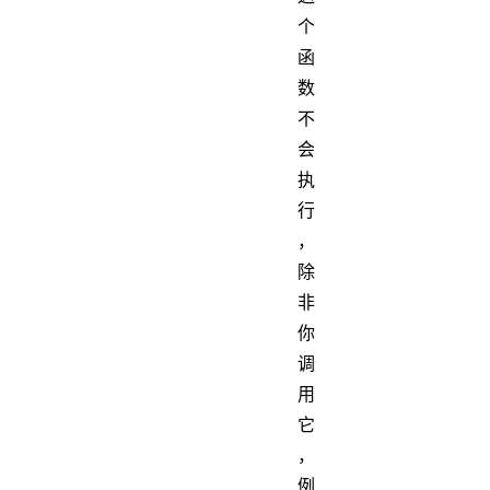
个
函
数
不
会
执
行
，
除
非
你
调
用
它
，
例