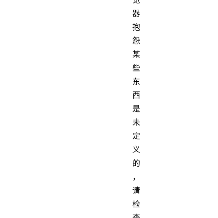
器
抱
怨
某
些
东
西
是
未
定
义
的
，
请
检
查