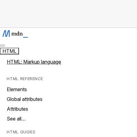
HTML
HTML: Markup language
HTML REFERENCE
Elements
Global attributes
Attributes
See all…
HTML GUIDES