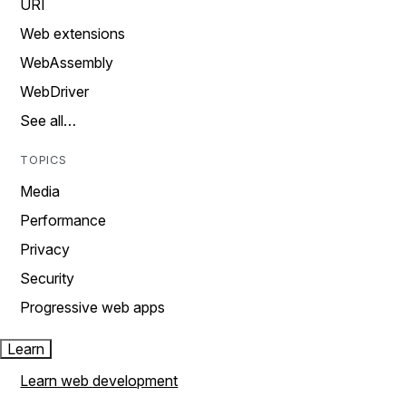
URI
Web extensions
WebAssembly
WebDriver
See all…
TOPICS
Media
Performance
Privacy
Security
Progressive web apps
Learn
Learn web development