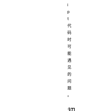
i
p
t
代
码
时
可
能
遇
见
的
问
题
。