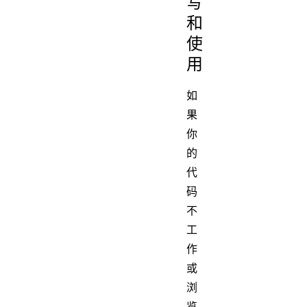
写
和
使
用
如
果
你
的
代
码
不
工
作
或
浏
览