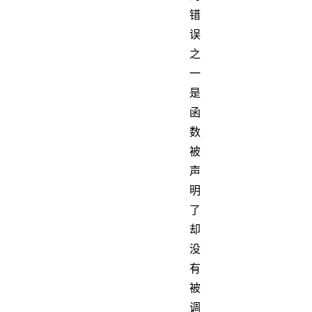
错
误
之
一
是
函
数
被
声
明
了
却
没
有
被
调