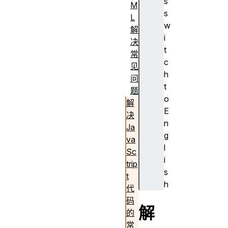
s
M
s
L
w
解
i
决
t
常
c
见
h
问
t
题
o
解
E
决
n
Ja
g
va
l
Sc
i
trip
s
t
h
代
码
解
的
常