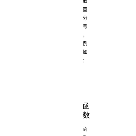
放
置
分
号
，
例
如
：
正确
elem.style.color
= 'red';
函
数
函