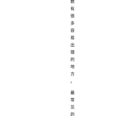
数
有
很
多
容
易
出
错
的
地
方
。
最
常
见
的