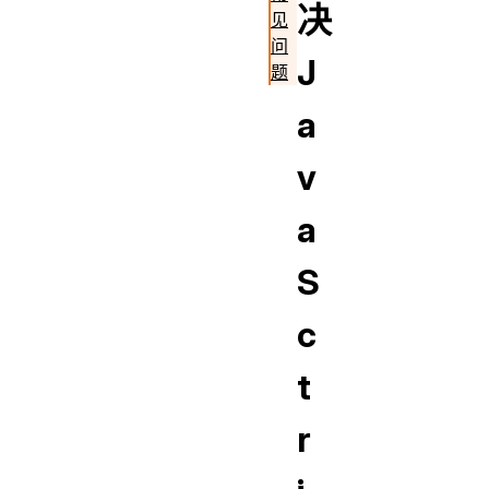
决
见
问
J
题
a
v
a
S
c
t
r