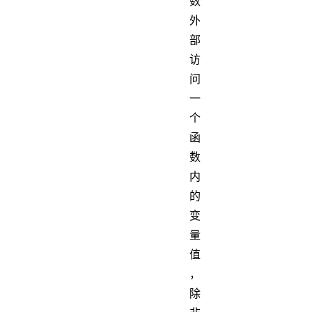
数
外
部
访
问
一
个
函
数
内
的
变
量
值
，
除