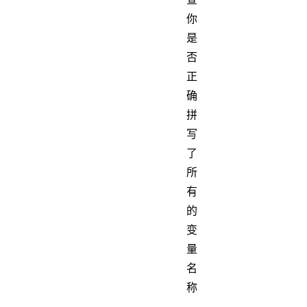
你
是
否
正
确
拼
写
了
所
有
的
变
量
名
称
，