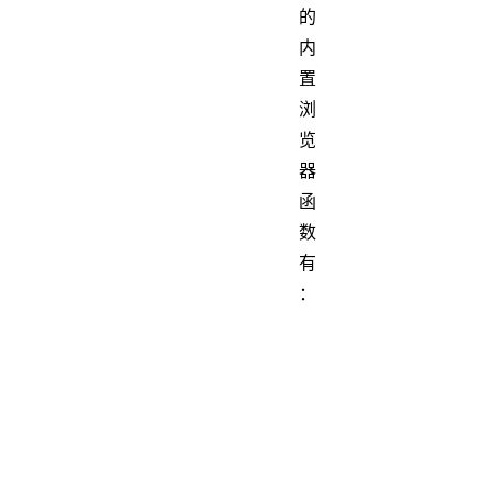
的
内
置
浏
览
器
函
数
有
：
正确
getElementsByTagN
getElementsByName
getElementsByClas
getElementById()