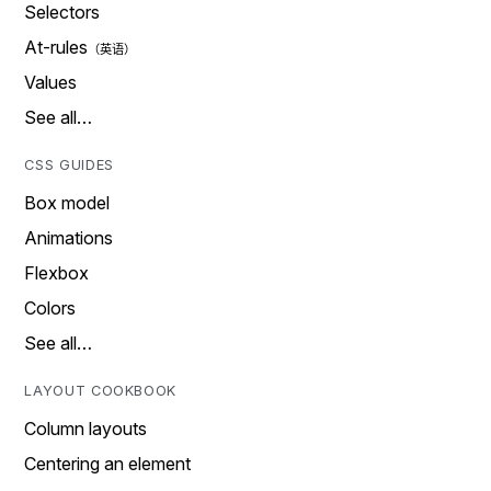
Selectors
At-rules
Values
See all…
CSS GUIDES
Box model
Animations
Flexbox
Colors
See all…
LAYOUT COOKBOOK
Column layouts
Centering an element