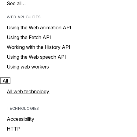
See all…
WEB API GUIDES
Using the Web animation API
Using the Fetch API
Working with the History API
Using the Web speech API
Using web workers
All
All web technology
TECHNOLOGIES
Accessibility
HTTP