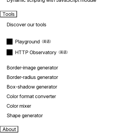
Dynamic scripting with JavaScript module
Tools
Discover our tools
Playground
HTTP Observatory
Border-image generator
Border-radius generator
Box-shadow generator
Color format converter
Color mixer
Shape generator
About