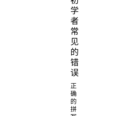
初
学
者
常
见
的
错
误
正
确
的
拼