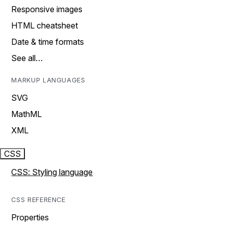
Responsive images
HTML cheatsheet
Date & time formats
See all…
MARKUP LANGUAGES
SVG
MathML
XML
CSS
CSS: Styling language
CSS REFERENCE
Properties