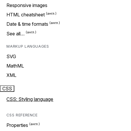
Responsive images
HTML cheatsheet
Date & time formats
See all…
MARKUP LANGUAGES
SVG
MathML
XML
CSS
CSS: Styling language
CSS REFERENCE
Properties