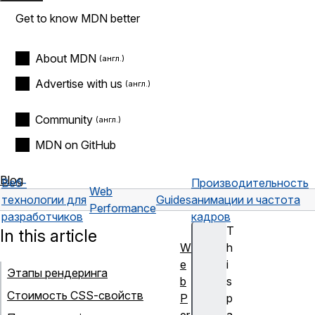
Get to know MDN better
About MDN
Advertise with us
Community
MDN on GitHub
Blog
Веб-
Производительность
Web
технологии для
Guides
анимации и частота
Performance
разработчиков
кадров
T
In this article
W
h
e
i
Этапы рендеринга
b
s
Стоимость CSS-свойств
P
p