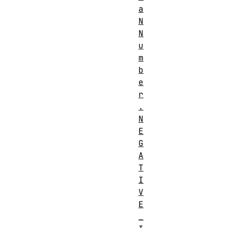
a
N
N
u
m
b
e
r
.
N
E
G
A
T
I
V
E
_