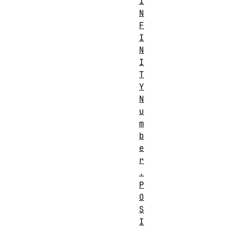
I
N
F
I
N
I
T
Y
N
u
m
b
e
r
.
P
O
S
I