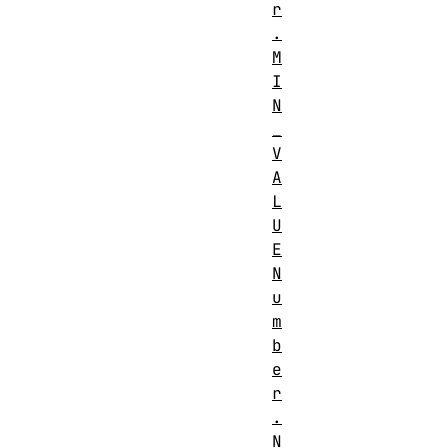
r
.
M
I
N
_
V
A
L
U
E
N
u
m
b
e
r
.
N