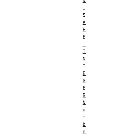
N
_
S
A
F
E
_
I
N
T
E
G
E
R
N
u
m
b
e