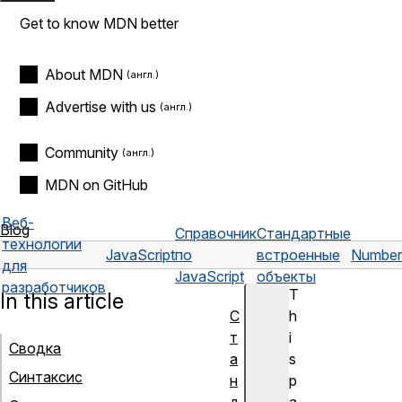
Get to know MDN better
About MDN
Advertise with us
Community
MDN on GitHub
Веб-
Blog
Справочник
Стандартные
технологии
JavaScript
по
встроенные
Number
для
JavaScript
объекты
разработчиков
T
In this article
С
h
т
i
Сводка
а
s
Синтаксис
н
p