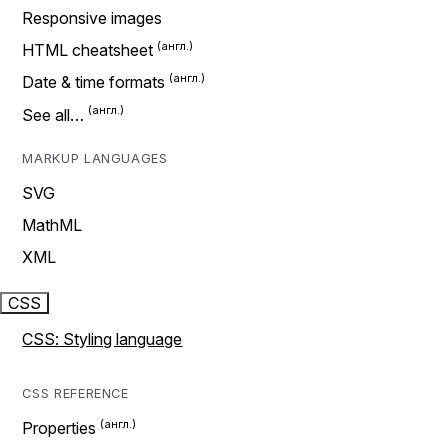
Responsive images
HTML cheatsheet
Date & time formats
See all…
MARKUP LANGUAGES
SVG
MathML
XML
CSS
CSS: Styling language
CSS REFERENCE
Properties