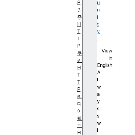
P
u
인
n
증
i
H
t
T
y
T
.
P
View
쿠
in
키
English
H
A
T
l
T
w
P
a
리
y
다
s
이
s
렉
w
트
i
H