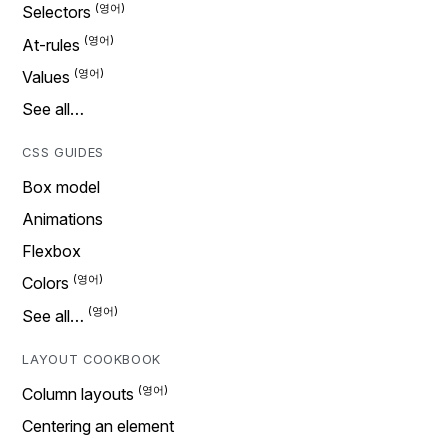
Selectors
At-rules
Values
See all…
CSS GUIDES
Box model
Animations
Flexbox
Colors
See all…
LAYOUT COOKBOOK
Column layouts
Centering an element