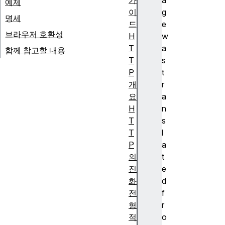
가
a
예제
이
g
명세
드
e
브라우저 호환성
H
w
T
a
함께 참고할 내용
T
s
P
t
개
r
요
a
H
n
T
s
T
l
P
a
의
t
진
e
화
d
전
f
형
r
적
o