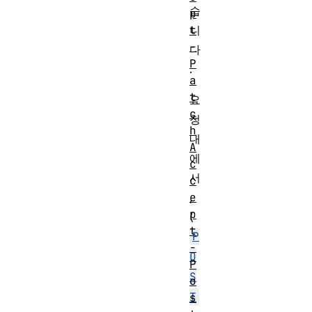
습
p
t
니
-
다
P
.
a
t
요
c
청
h
내
A
에
c
서
c
e
,
p
(
t
P
-
O
P
S
o
T
s