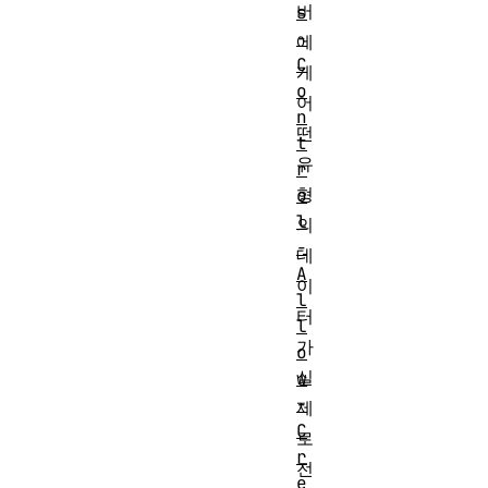
버
s
-
에
C
게
o
어
n
떤
t
유
r
형
o
l
의
-
데
A
이
l
터
l
가
o
실
w
-
제
C
로
r
전
e