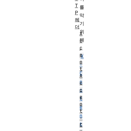
T
를
P
막
헤
기
더
위
A
해
c
c
,
e
X
p
-
t
C
A
o
c
c
n
e
t
p
e
t
n
-
t
C