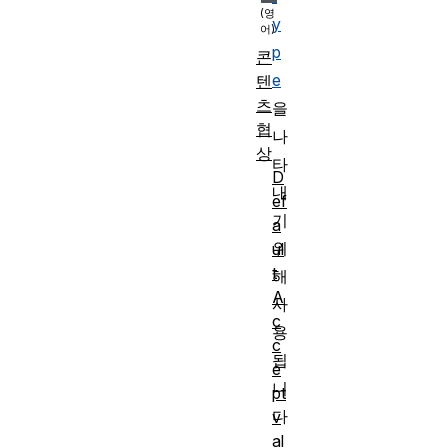
y
p
콘
e
텐
츠
을
협
나
상
타
D
내
ef
기
a
위
ul
t
해
A
사
c
용
c
됩
e
니
pt
다
v
al
.