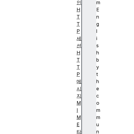
인
m
H
E
T
n
T
g
P
l
세
i
션
s
H
h
T
b
T
y
P
t
메
h
시
e
지
c
M
o
I
m
M
m
E
u
타
n