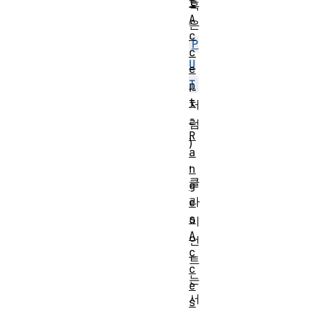
t
혹
A
은
c
P
c
U
e
T
p
t
처
-
럼
R
)
a
,
n
클
g
라
e
s
이
A
언
c
트
c
는
e
서
s