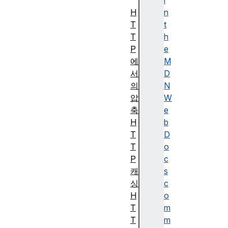
입
i
H
n
T
t
T
h
P
e
에
M
서
D
의
N
압
W
축
e
H
b
T
D
T
o
P
c
캐
s
싱
c
H
o
T
m
T
m