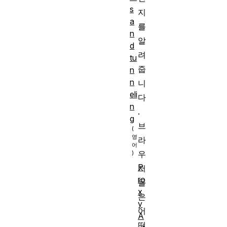
s
지
a
를
n
알
d
려
tu
줍
n
n
니
eli
다
n
.
g
브
라
우
P
저
ro
들
x
은
y
어
A
떤