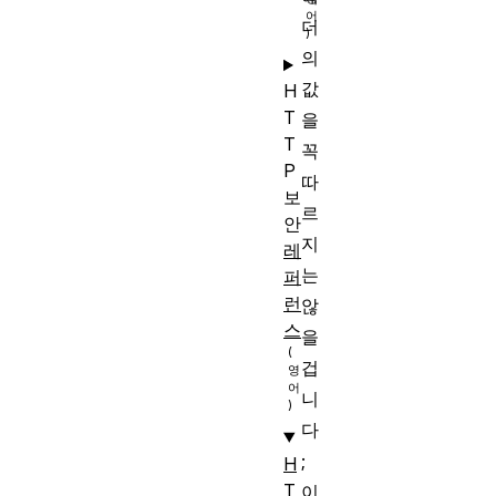
더
의
값
H
T
을
T
꼭
P
따
보
르
안
지
레
는
퍼
런
않
스
을
겁
니
다
;
H
T
이