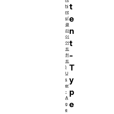
nt
t
hi
nt
e
s(
클
n
라
이
t
언
트
-
힌
트
T
)
U
y
s
er
p
-
A
e
g
e