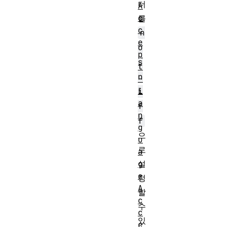
더
A
c
를
c
n
e
o
p
s
t
n
-
L
i
a
f
n
f
g
으
u
로
a
g
설
e
정
A
할
c
수
c
있
e