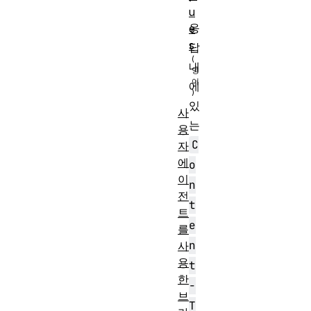
u
응
e
s
답
내
에
있
사
는
용
C
자
에
o
이
n
전
t
트
e
를
n
사
용
t
한
-
브
T