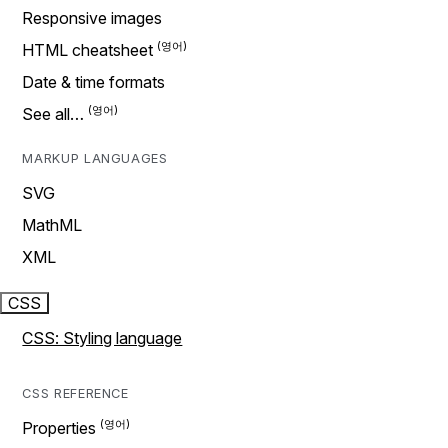
Responsive images
HTML cheatsheet
Date & time formats
See all…
MARKUP LANGUAGES
SVG
MathML
XML
CSS
CSS: Styling language
CSS REFERENCE
Properties