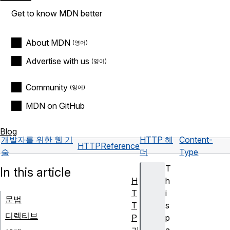
Get to know MDN better
About MDN
Advertise with us
Community
MDN on GitHub
Blog
개발자를 위한 웹 기
HTTP 헤
Content-
HTTP
Reference
술
더
Type
T
In this article
H
h
T
i
문법
T
s
디렉티브
P
p