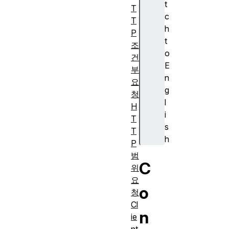
t
T
c
T
h
P
t
조
o
건
E
부
n
요
g
청
l
H
i
T
s
T
h
P
범
C
위
요
o
청
Cl
n
ie