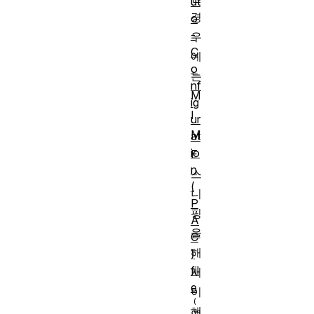
ut
경
o
-
우
C
에
o
는
nf
M
ig
I
ur
M
at
io
E
n
스
(
니
P
핑
A
을
C
해
)
fil
서
e
이
헤