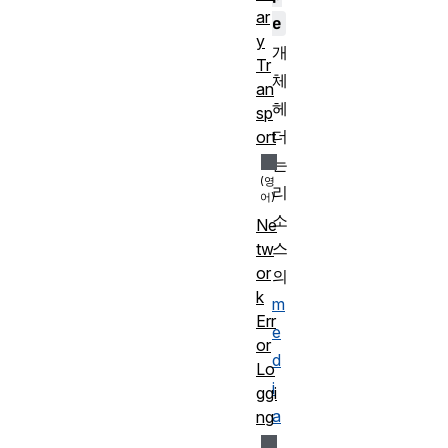
ar
e
y
개
Tr
체
an
헤
sp
더
ort
는
리
소
Ne
스
tw
or
의
k
m
Err
e
or
d
Lo
i
ggi
a
ng
t