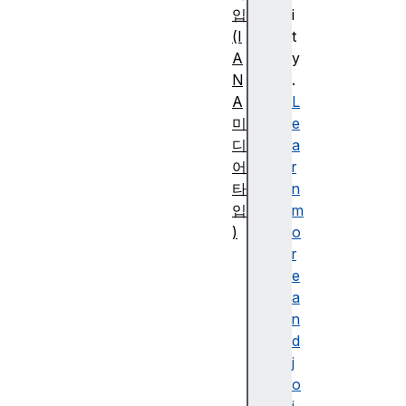
입
i
(I
t
A
y
N
.
A
L
미
e
디
a
어
r
타
n
입
m
)
o
일
r
반
e
M
a
I
n
M
d
E
j
타
o