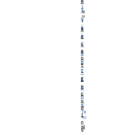
H
-
T
y
p
A
e
c
c
-
e
O
p
p
t
t
-
i
E
n
o
c
n
o
s
d
i
n
헤
g