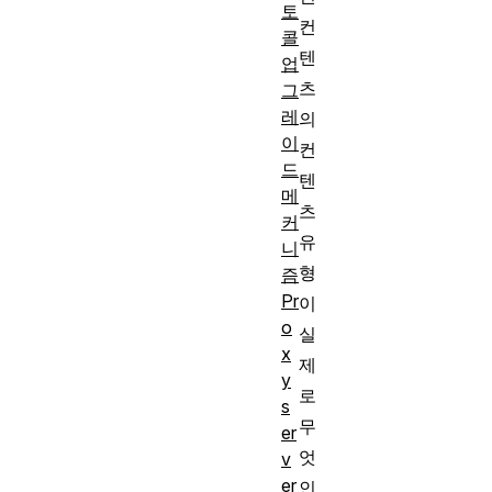
토
컨
콜
텐
업
츠
그
레
의
이
컨
드
텐
메
츠
커
유
니
형
즘
Pr
이
o
실
x
제
y
로
s
무
er
엇
v
er
인