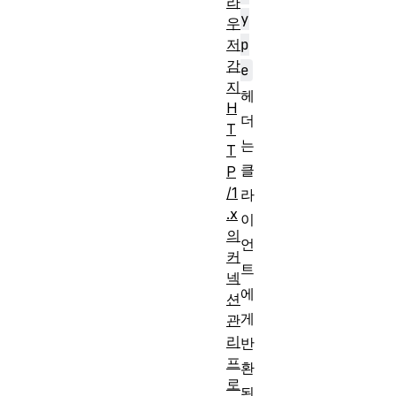
라
y
우
저
p
감
e
지
헤
H
더
T
는
T
클
P
/1
라
.x
이
의
언
커
트
넥
에
션
게
관
리
반
프
환
로
된