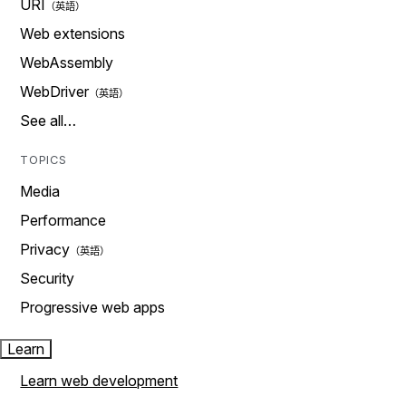
URI
Web extensions
WebAssembly
WebDriver
See all…
TOPICS
Media
Performance
Privacy
Security
Progressive web apps
Learn
Learn web development