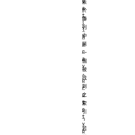
c
素
a
於
t
陣
(
列
)
中
A
r
第
r
一
a
個
y
被
.
找
p
到
r
o
之
t
索
o
引
t
，
y
若
p