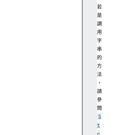
.
若
p
是
r
調
o
用
t
字
o
t
串
y
的
p
方
e
法
.
，
e
請
n
t
參
r
閱
i
S
e
t
s
r