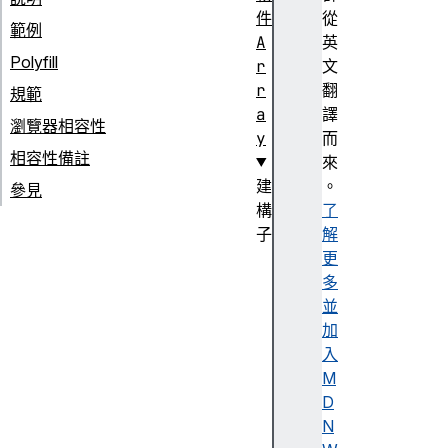
件
從
範例
A
英
Polyfill
r
文
r
翻
規範
a
譯
瀏覽器相容性
y
而
相容性備註
來
建
。
參見
構
了
子
解
A
更
r
多
r
並
a
加
y
入
(
M
)
D
N