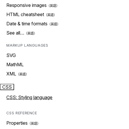
Responsive images
HTML cheatsheet
Date & time formats
See all…
MARKUP LANGUAGES
SVG
MathML
XML
CSS
CSS: Styling language
CSS REFERENCE
Properties