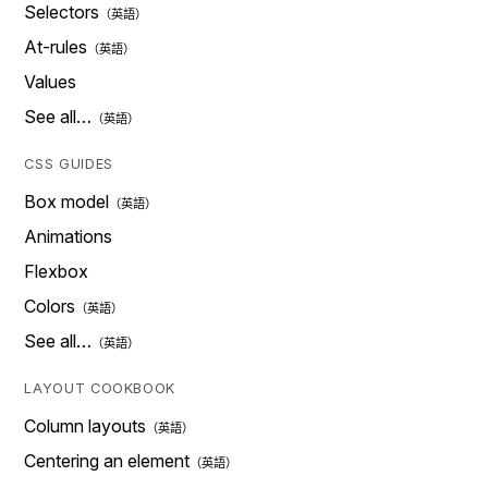
Selectors
At-rules
Values
See all…
CSS GUIDES
Box model
Animations
Flexbox
Colors
See all…
LAYOUT COOKBOOK
Column layouts
Centering an element