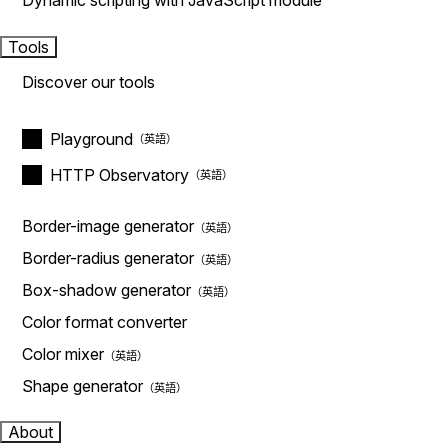
Dynamic scripting with JavaScript module
Tools
Discover our tools
Playground
HTTP Observatory
Border-image generator
Border-radius generator
Box-shadow generator
Color format converter
Color mixer
Shape generator
About