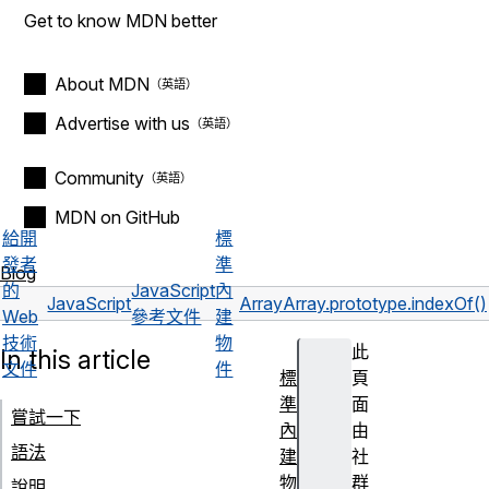
Get to know MDN better
About MDN
Advertise with us
Community
MDN on GitHub
給開
標
發者
準
Blog
的
JavaScript
內
JavaScript
Array
Array.prototype.indexOf()
Web
參考文件
建
技術
物
此
In this article
文件
件
標
頁
準
面
嘗試一下
內
由
語法
建
社
物
群
說明