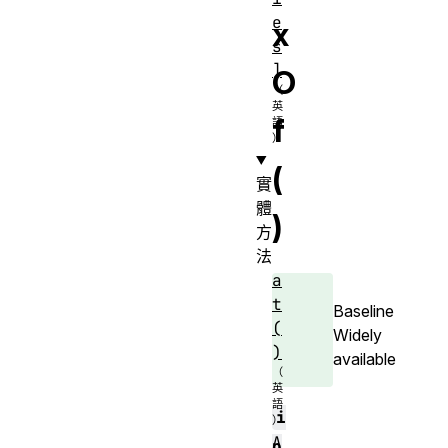
e
x
s
]
O
f
(
實
體
)
方
法
a
t
Baseline
(
Widely
)
available
i
A
n