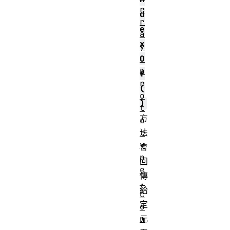
r
d
r
e
a
x
y
.
O
p
f
r
(
o
)
t
方
o
t
法
y
會
p
回
e
傳
.
給
c
定
o
n
元