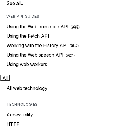
See all…
WEB API GUIDES
Using the Web animation API
Using the Fetch API
Working with the History API
Using the Web speech API
Using web workers
All
All web technology
TECHNOLOGIES
Accessibility
HTTP