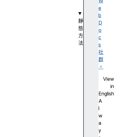
W
e
b
靜
D
態
o
方
c
法
s
A
社
r
群
r
。
a
View
y
in
.
English
f
A
r
l
o
w
m
a
(
y
)