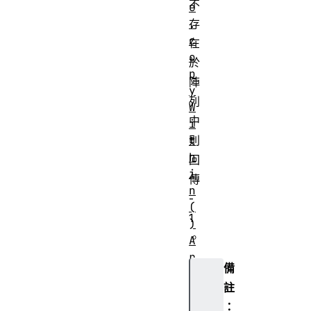
不
e
.
存
c
在
o
於
p
陣
y
列
W
中
i
t
則
h
回
i
傳
n
-
(
1
)
。
A
r
備
r
註
a
y
：