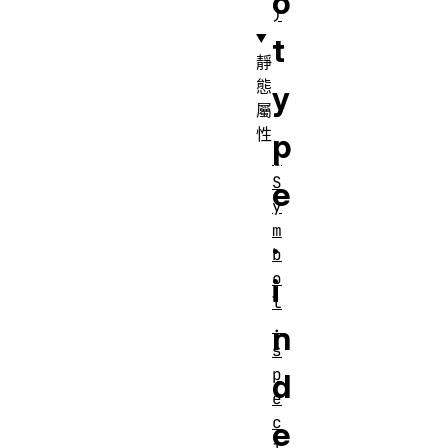
o
)
t
靜
態
y
屬
性
p
[
S
e
y
m
.
b
o
i
l
.
n
s
p
d
e
c
e
i