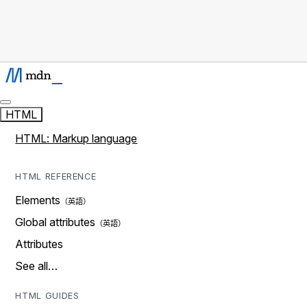
HTML
HTML: Markup language
HTML REFERENCE
Elements
Global attributes
Attributes
See all…
HTML GUIDES