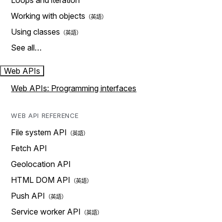
Loops and iteration
Working with objects
Using classes
See all…
Web APIs
Web APIs: Programming interfaces
WEB API REFERENCE
File system API
Fetch API
Geolocation API
HTML DOM API
Push API
Service worker API