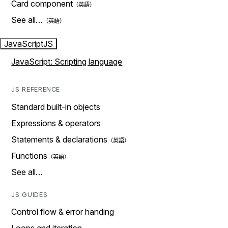
Card component
See all…
JavaScript
JS
JavaScript: Scripting language
JS REFERENCE
Standard built-in objects
Expressions & operators
Statements & declarations
Functions
See all…
JS GUIDES
Control flow & error handing