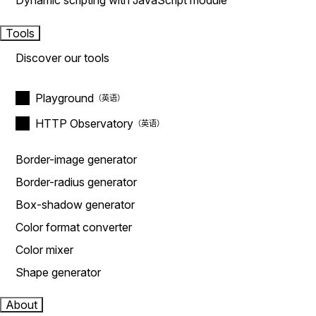
Dynamic scripting with JavaScript module
Tools
Discover our tools
Playground
HTTP Observatory
Border-image generator
Border-radius generator
Box-shadow generator
Color format converter
Color mixer
Shape generator
About