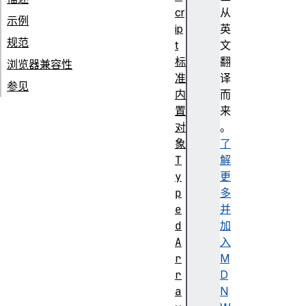
cr
从
示例
ip
英
规范
t
文
标
翻
浏览器兼容性
准
译
参见
内
而
置
来
对
。
象
了
T
解
y
更
p
多
e
并
d
加
A
入
r
M
r
D
a
N