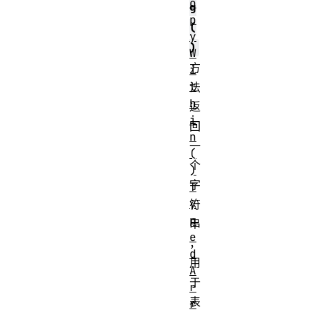
o
g
p
(
y
)
W
方
i
t
法
h
返
i
回
n
一
(
个
)
字
T
y
符
p
串
e
，
d
用
A
于
r
表
r