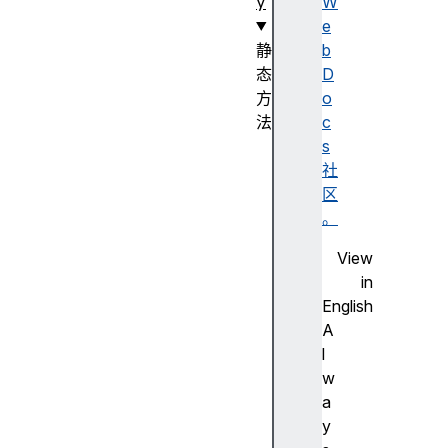
y
W
e
静
b
态
D
方
o
法
c
T
s
y
社
p
区
e
。
d
View
A
in
r
English
r
A
a
l
y
w
.
a
f
y
r