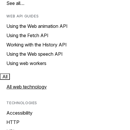
See all…
WEB API GUIDES
Using the Web animation API
Using the Fetch API
Working with the History API
Using the Web speech API
Using web workers
All
All web technology
TECHNOLOGIES
Accessibility
HTTP