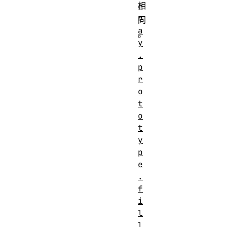
相
r
r
同
a
。
y
.
p
r
o
t
o
t
y
p
e
.
f
i
l
l