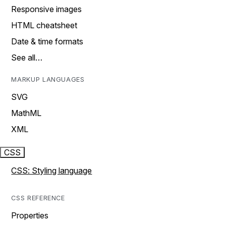
Responsive images
HTML cheatsheet
Date & time formats
See all…
MARKUP LANGUAGES
SVG
MathML
XML
CSS
CSS: Styling language
CSS REFERENCE
Properties