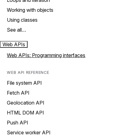
Loops and iteration
Working with objects
Using classes
See all…
Web APIs
Web APIs: Programming interfaces
WEB API REFERENCE
File system API
Fetch API
Geolocation API
HTML DOM API
Push API
Service worker API