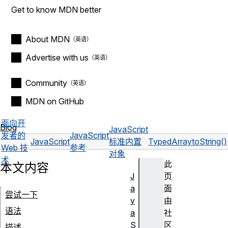
Get to know MDN better
About MDN
Advertise with us
Community
MDN on GitHub
面向开
Blog
JavaScript
发者的
JavaScript
JavaScript
标准内置
TypedArray
toString()
Web 技
参考
对象
术
此
本文内容
J
页
a
面
尝试一下
v
由
语法
a
社
S
区
描述