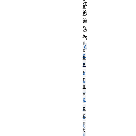
法
s
的
(
)
算
T
法
y
与
p
A
e
r
d
r
A
r
a
r
y
a
.
y
p
.
p
r
r
o
o
t
t
o