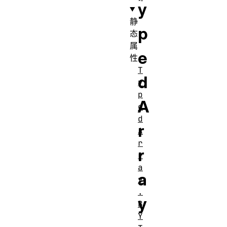
y
静
p
态
属
e
性
T
d
y
p
A
e
d
r
A
r
r
r
a
a
y
.
y
B
Y