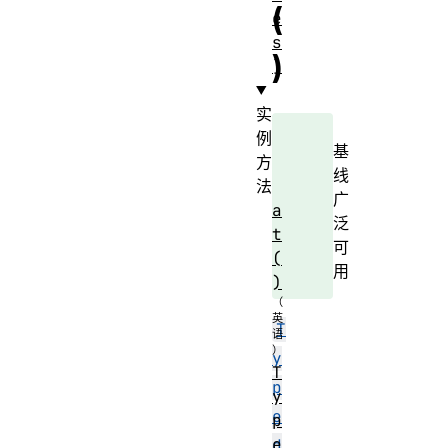
(
e
s
)
]
实
例
基
方
线
法
广
a
泛
t
可
(
用
)
T
y
T
p
y
e
p
e
d