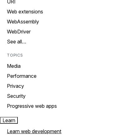
URI
Web extensions
WebAssembly
WebDriver
See all…
TOPICS
Media
Performance
Privacy
Security
Progressive web apps
Learn
Learn web development