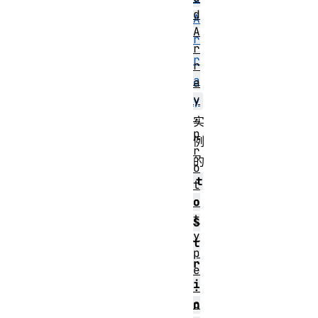
d
A
A
r
r
r
r
a
a
y
y
.
实
p
例
r
的
o
t
t
o
o
t
S
y
t
p
r
e
i
.
c
n