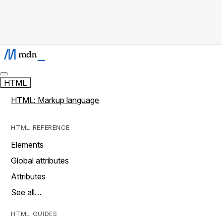
HTML
HTML: Markup language
HTML REFERENCE
Elements
Global attributes
Attributes
See all…
HTML GUIDES