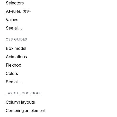
Selectors
At-rules
Values
See all…
CSS GUIDES
Box model
Animations
Flexbox
Colors
See all…
LAYOUT COOKBOOK
Column layouts
Centering an element