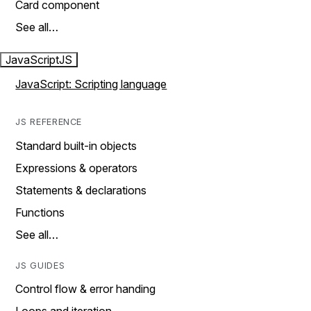
Card component
See all…
JavaScript
JS
JavaScript: Scripting language
JS REFERENCE
Standard built-in objects
Expressions & operators
Statements & declarations
Functions
See all…
JS GUIDES
Control flow & error handing