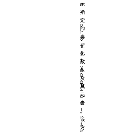
a
示
y
指
.
定
p
的
r
类
o
型
t
o
化
t
数
y
组
p
及
e
其
.
元
e
n
素
t
。
r
该
i
方
e