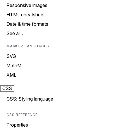
Responsive images
HTML cheatsheet
Date & time formats
See all…
MARKUP LANGUAGES
SVG
MathML
XML
CSS
CSS: Styling language
CSS REFERENCE
Properties