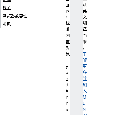
cr
从
规范
ip
英
浏览器兼容性
t
文
标
翻
参见
准
译
内
而
置
来
对
。
象
了
T
解
y
更
p
多
e
并
d
加
A
入
r
M
r
D
a
N