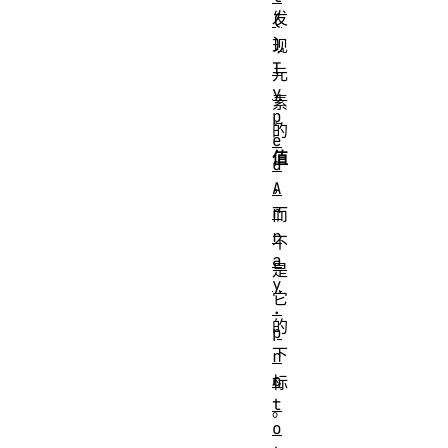
发
(
)
现
T
元
y
素
p
的
e
值
d
，
A
r
而
r
不
a
是
y
它
.
的
p
下
r
o
标
t
。
o