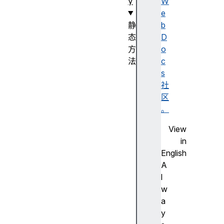
y
W
e
静
b
态
D
方
o
法
c
T
s
y
社
p
区
e
。
d
View
A
in
r
English
r
A
a
l
y
w
.
a
f
y
r