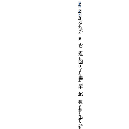
r
(
r
)
a
方
y
法
.
，
p
r
它
o
返
t
回
o
了
t
类
y
型
p
e
化
.
数
f
组
i
中
l
所
l