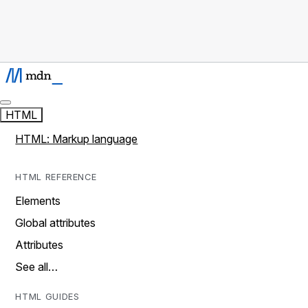
HTML
HTML: Markup language
HTML REFERENCE
Elements
Global attributes
Attributes
See all…
HTML GUIDES