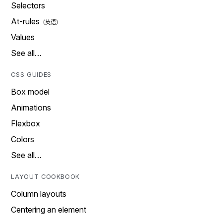
Selectors
At-rules
Values
See all…
CSS GUIDES
Box model
Animations
Flexbox
Colors
See all…
LAYOUT COOKBOOK
Column layouts
Centering an element