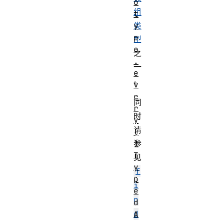
o
组
t
y
类
p
型
e
之
.
一
e
。
v
e
同
r
时
y
请
(
)
参
T
见
y
f
p
i
e
n
d
d
A