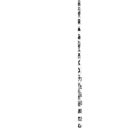
o
n
p
d
y
I
W
i
n
t
d
h
e
i
x
n
(
(
)
)
T
方
y
法
p
返
e
回
d
A
类
r
型
r
化