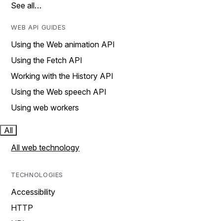
See all…
WEB API GUIDES
Using the Web animation API
Using the Fetch API
Working with the History API
Using the Web speech API
Using web workers
All
All web technology
TECHNOLOGIES
Accessibility
HTTP