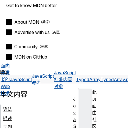
Get to know MDN better
About MDN
Advertise with us
Community
MDN on GitHub
面向
Blog
开发
JavaScript
JavaScript
者的
JavaScript
标准内置
TypedArray
TypedArray.p
参考
Web
对象
此
本文内容
技术
J
页
a
面
语法
v
由
描述
a
社
S
区
示例