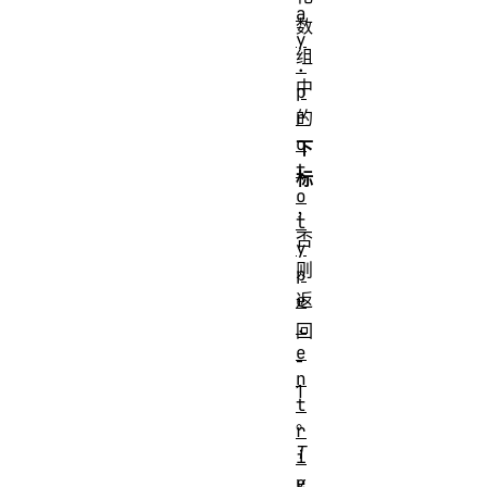
a
数
y
组
.
中
p
r
的
o
下
t
标
o
，
t
否
y
则
p
e
返
.
回
e
-
n
1
t
。
r
T
i
e
y