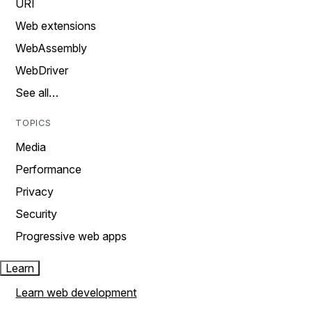
URI
Web extensions
WebAssembly
WebDriver
See all…
TOPICS
Media
Performance
Privacy
Security
Progressive web apps
Learn
Learn web development