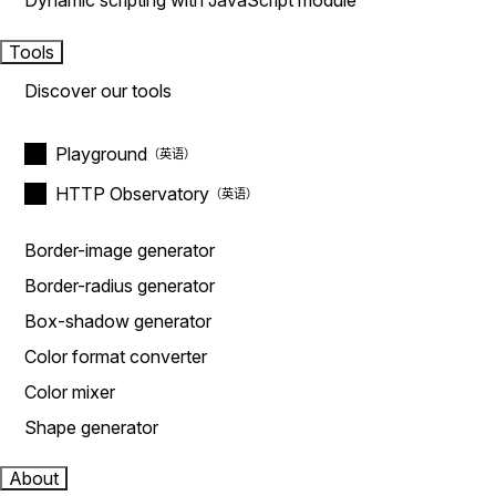
Dynamic scripting with JavaScript module
Tools
Discover our tools
Playground
HTTP Observatory
Border-image generator
Border-radius generator
Box-shadow generator
Color format converter
Color mixer
Shape generator
About