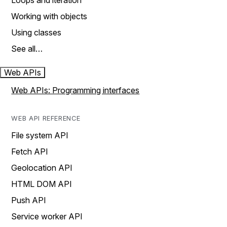
Loops and iteration
Working with objects
Using classes
See all…
Web APIs
Web APIs: Programming interfaces
WEB API REFERENCE
File system API
Fetch API
Geolocation API
HTML DOM API
Push API
Service worker API