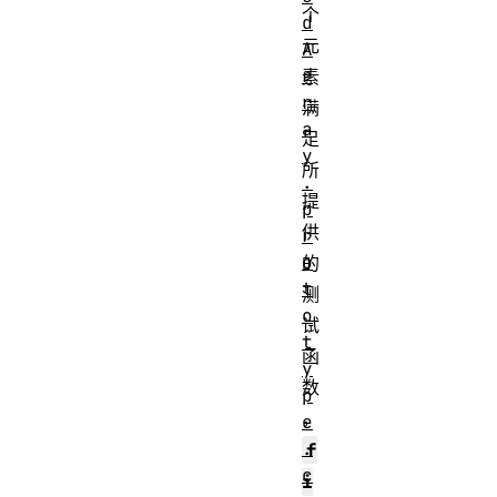
个
d
元
A
r
素
r
满
a
足
y
所
.
提
p
供
r
o
的
t
测
o
试
t
函
y
数
p
，
e
.
f
c
i