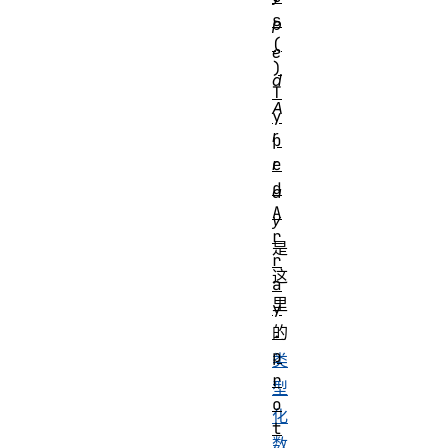
s
p
(
e
)
d
T
A
y
r
p
e
r
d
a
A
y
r
是
r
这
a
里
y
.
的
p
类
r
型
o
化
t
数