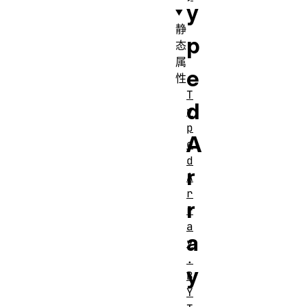
y
静
p
态
属
e
性
T
d
y
p
A
e
d
r
A
r
r
r
a
a
y
.
y
B
Y