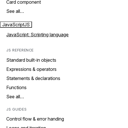
Card component
See all…
JavaScript
JS
JavaScript: Scripting language
JS REFERENCE
Standard built-in objects
Expressions & operators
Statements & declarations
Functions
See all…
JS GUIDES
Control flow & error handing