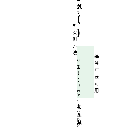
x
e
s
(
]
)
实
例
方
法
基
a
线
t
广
(
泛
)
可
用
T
如
y
果
p
某
e