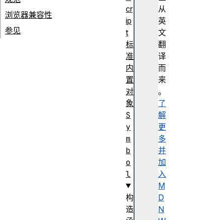
cr
从
浏览器兼容性
ip
英
参见
t
文
标
翻
准
译
内
而
置
来
对
。
象
了
S
解
y
更
m
多
b
并
o
加
l
入
M
构
D
造
N