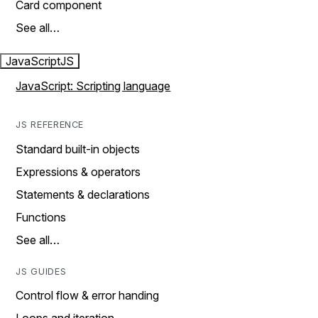
Card component
See all…
JavaScript
JS
JavaScript: Scripting language
JS REFERENCE
Standard built-in objects
Expressions & operators
Statements & declarations
Functions
See all…
JS GUIDES
Control flow & error handing