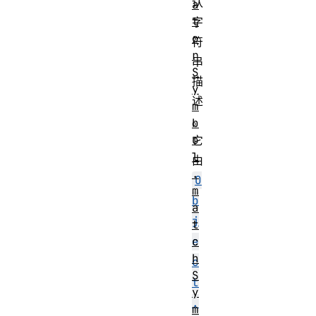
认
a
t
字
o
符
r
串
S
描
y
述
m
。
b
o
它
l
由
.
O
m
b
a
j
t
c
e
h
c
S
t
y
.
m