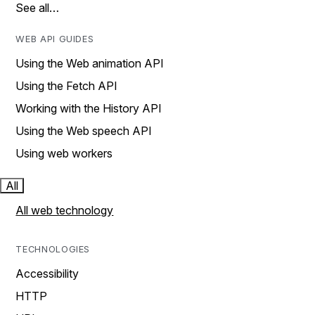
See all…
WEB API GUIDES
Using the Web animation API
Using the Fetch API
Working with the History API
Using the Web speech API
Using web workers
All
All web technology
TECHNOLOGIES
Accessibility
HTTP