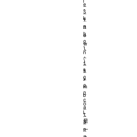
l
e
-
S
k
y
m
n
b
o
o
w
l
n
.
）
i
s
s
C
y
o
m
n
b
c
o
a
l
t
是
S
p
一
r