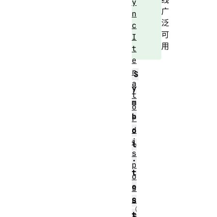
y
广
n
泛
c
可
I
用
t
e
r
S
a
y
t
m
o
b
r
d
o
i
l
s
.
p
t
o
o
s
e
S
t