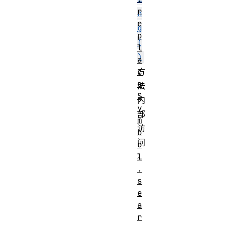
r
n
e
g
p
(
l
)
a
c
方
e
法
S
内
y
部
m
访
b
问
o
l
。
.
s
e
a
r