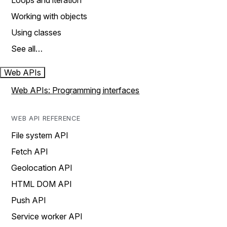
Loops and iteration
Working with objects
Using classes
See all…
Web APIs
Web APIs: Programming interfaces
WEB API REFERENCE
File system API
Fetch API
Geolocation API
HTML DOM API
Push API
Service worker API