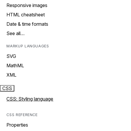
Responsive images
HTML cheatsheet
Date & time formats
See all…
MARKUP LANGUAGES
SVG
MathML
XML
CSS
CSS: Styling language
CSS REFERENCE
Properties