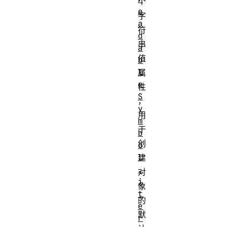
个
e
字
a
符
d
串
a
值
b
l
属
e
性
S
，
y
用
m
于
b
创
o
l
建
.
对
i
象
t
的
e
默
r