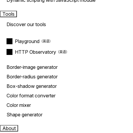
Dynamic scripting with JavaScript module
Tools
Discover our tools
Playground
HTTP Observatory
Border-image generator
Border-radius generator
Box-shadow generator
Color format converter
Color mixer
Shape generator
About