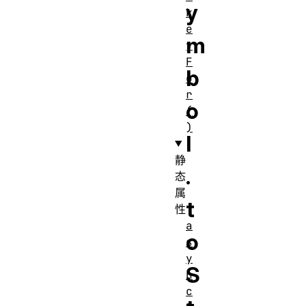
y
k
e
m
y
F
b
o
r
o
(
)
l
静
.
态
属
t
性
a
o
s
y
S
n
c