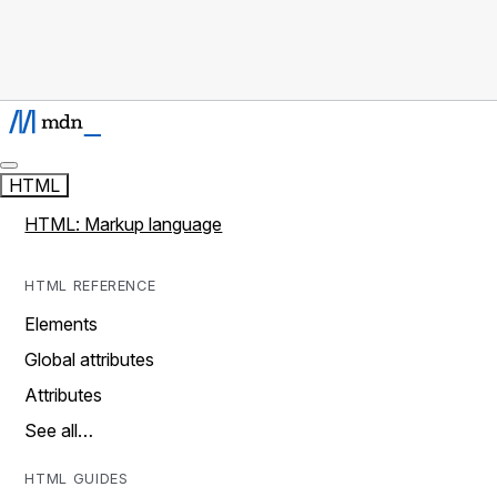
HTML
HTML: Markup language
HTML REFERENCE
Elements
Global attributes
Attributes
See all…
HTML GUIDES