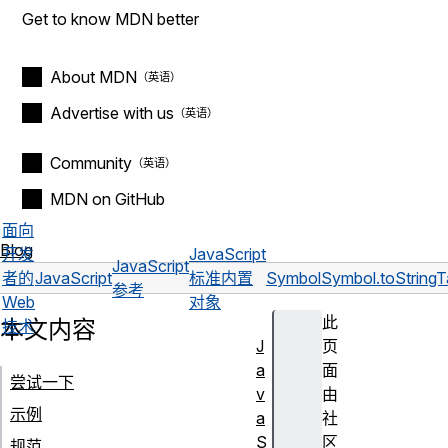
Get to know MDN better
About MDN
Advertise with us
Community
MDN on GitHub
面向
Blog
开发
JavaScript
JavaScript
者的
JavaScript
标准内置
Symbol
Symbol.toString
参考
Web
对象
此
本文内容
技术
J
页
a
面
尝试一下
v
由
示例
a
社
S
区
规范