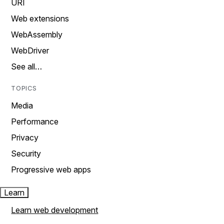
URI
Web extensions
WebAssembly
WebDriver
See all…
TOPICS
Media
Performance
Privacy
Security
Progressive web apps
Learn
Learn web development