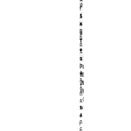
r
i
S
y
n
m
g
b
T
o
a
l
.
g
h
内
a
置
s
通
I
用
n
（
s
t
w
a
e
n
l
c