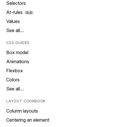
Selectors
At-rules
Values
See all…
CSS GUIDES
Box model
Animations
Flexbox
Colors
See all…
LAYOUT COOKBOOK
Column layouts
Centering an element