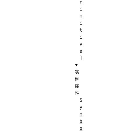
r
i
m
i
t
i
v
e
]
实
例
属
性
S
y
m
b
o