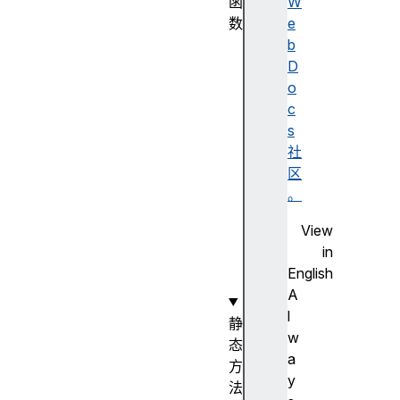
函
W
数
e
S
b
y
D
m
o
b
c
o
s
l
社
(
区
)
。
构
View
造
in
函
English
数
A
l
静
w
态
a
方
y
法