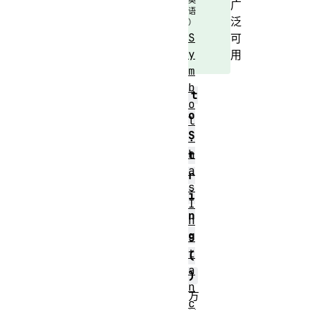
广
泛
S
可
y
用
m
b
t
o
o
l
S
.
h
t
a
r
s
i
I
n
n
g
s
t
(
a
)
n
方
c