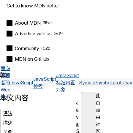
Get to know MDN better
About MDN
Advertise with us
Community
MDN on GitHub
面向
Blog
开发
JavaScript
JavaScript
者的
JavaScript
标准内置
Symbol
Symbol.prototype
参考
Web
对象
此
本文内容
技术
J
页
a
面
语法
v
由
描述
a
社
S
区
示例