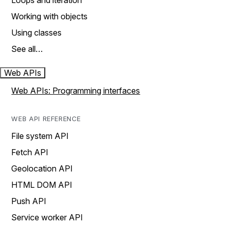
Loops and iteration
Working with objects
Using classes
See all…
Web APIs
Web APIs: Programming interfaces
WEB API REFERENCE
File system API
Fetch API
Geolocation API
HTML DOM API
Push API
Service worker API