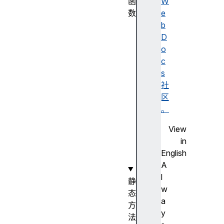
函
W
数
e
S
b
y
D
m
o
b
c
o
s
l
社
(
区
)
。
构
View
造
in
函
English
数
A
l
静
w
态
a
方
y
法