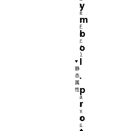
y
k
e
m
y
F
b
o
r
o
(
)
l
静
.
态
属
p
性
a
r
s
y
o
n
c