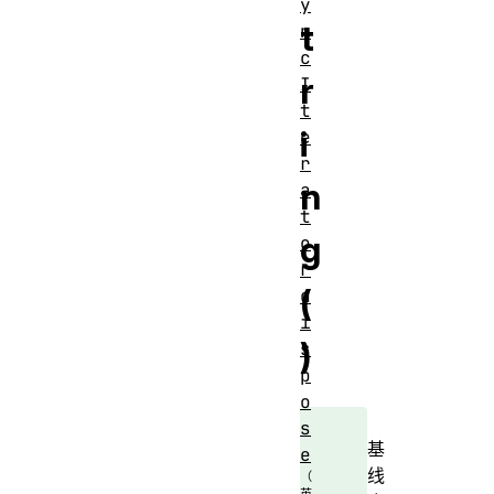
y
t
n
c
r
I
t
i
e
r
n
a
t
g
o
r
(
d
i
)
s
p
o
s
基
e
线