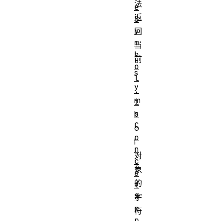
法
e
返
S
y
回
m
当
b
前
o
s
l
y
.
m
i
s
b
C
o
o
l
n
对
c
象
a
的
t
S
字
p
符
r