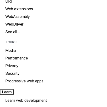
URI
Web extensions
WebAssembly
WebDriver
See all…
TOPICS
Media
Performance
Privacy
Security
Progressive web apps
Learn
Learn web development