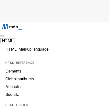
HTML
HTML: Markup language
HTML REFERENCE
Elements
Global attributes
Attributes
See all…
HTML GUIDES