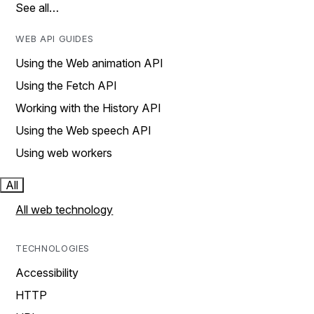
See all…
WEB API GUIDES
Using the Web animation API
Using the Fetch API
Working with the History API
Using the Web speech API
Using web workers
All
All web technology
TECHNOLOGIES
Accessibility
HTTP