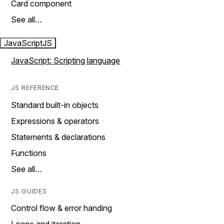
Card component
See all…
JavaScript
JS
JavaScript: Scripting language
JS REFERENCE
Standard built-in objects
Expressions & operators
Statements & declarations
Functions
See all…
JS GUIDES
Control flow & error handing