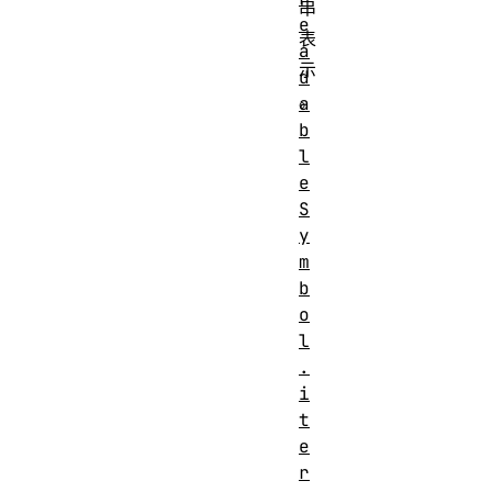
串
e
表
a
示
d
。
a
b
l
e
S
y
m
b
o
l
.
i
t
e
r