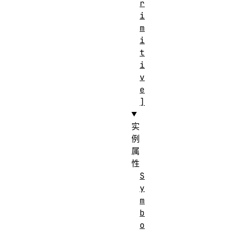
r
i
m
i
t
i
v
e
]
实
例
属
性
S
y
m
b
o