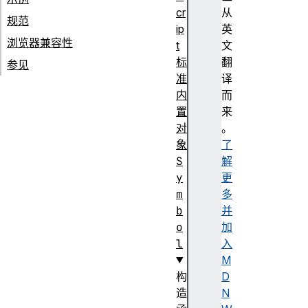
cr
从
规范
ip
英
浏览器兼容性
t
文
标
翻
参见
准
译
内
而
置
来
对
。
象
了
S
解
y
更
m
多
b
并
o
加
l
入
M
构
D
造
N