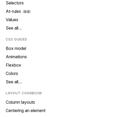
Selectors
At-rules
Values
See all…
CSS GUIDES
Box model
Animations
Flexbox
Colors
See all…
LAYOUT COOKBOOK
Column layouts
Centering an element