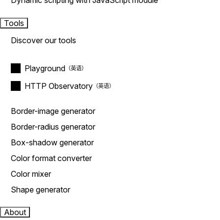
Dynamic scripting with JavaScript module
Tools
Discover our tools
Playground
HTTP Observatory
Border-image generator
Border-radius generator
Box-shadow generator
Color format converter
Color mixer
Shape generator
About