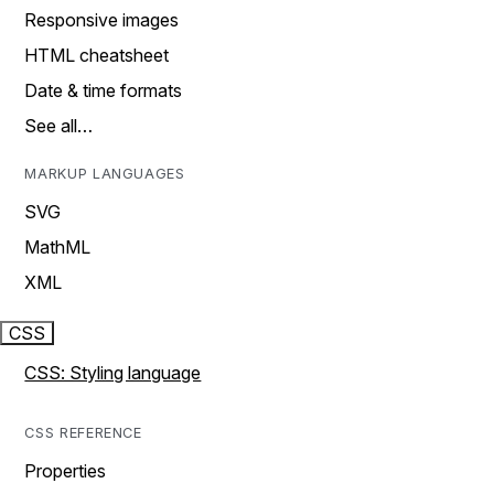
Responsive images
HTML cheatsheet
Date & time formats
See all…
MARKUP LANGUAGES
SVG
MathML
XML
CSS
CSS: Styling language
CSS REFERENCE
Properties