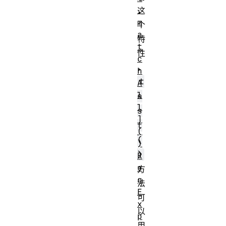
.
这
m
个
a
特
t
性
c
，
h
t
A
l
e
l
s
]
t
(
(
)
)
R
e
方
g
法
E
可
x
以
p
用