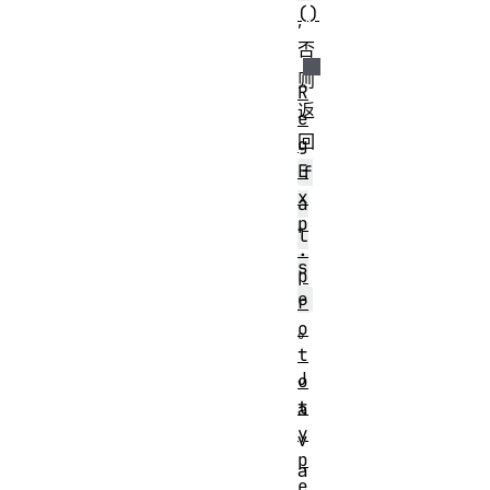
()
,
否
则
R
返
e
回
g
E
f
x
a
p
l
.
s
p
e
r
o
。
t
J
o
t
a
y
v
p
a
e