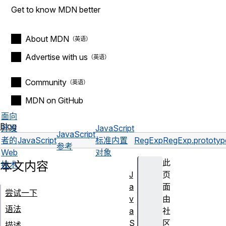
Get to know MDN better
About MDN
Advertise with us
Community
MDN on GitHub
面向
Blog
开发
JavaScript
JavaScript
者的
JavaScript
标准内置
RegExp
RegExp.prototype
参考
Web
对象
此
本文内容
技术
J
页
a
面
尝试一下
v
由
语法
a
社
S
区
描述