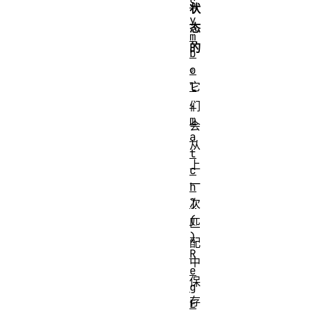
S
状
y
态
m
的
b
。
o
l
它
.
们
m
会
a
从
t
上
c
一
h
]
次
(
匹
)
配
R
中
e
保
g
存
E