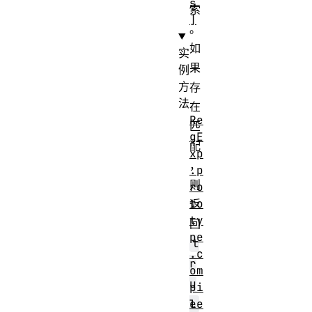
s
索
]
。
如
实
果
例
方
存
法
在
Re
匹
gE
配
xp
，
.p
则
ro
to
返
ty
回
pe
t
.c
r
om
u
pi
le
e