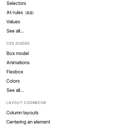
Selectors
At-rules
Values
See all…
CSS GUIDES
Box model
Animations
Flexbox
Colors
See all…
LAYOUT COOKBOOK
Column layouts
Centering an element