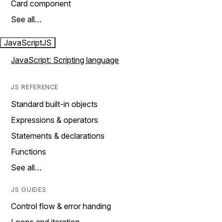
Card component
See all…
JavaScript
JS
JavaScript: Scripting language
JS REFERENCE
Standard built-in objects
Expressions & operators
Statements & declarations
Functions
See all…
JS GUIDES
Control flow & error handing