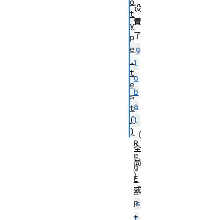
o
设
t
置
y
了
p
e
g
.
l
t
o
e
b
s
a
t
(
l
)
（
R
全
e
局
g
）
E
或
x
p
s
.
t