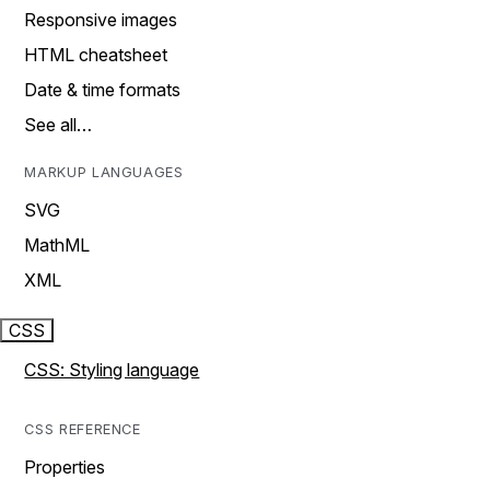
Responsive images
HTML cheatsheet
Date & time formats
See all…
MARKUP LANGUAGES
SVG
MathML
XML
CSS
CSS: Styling language
CSS REFERENCE
Properties