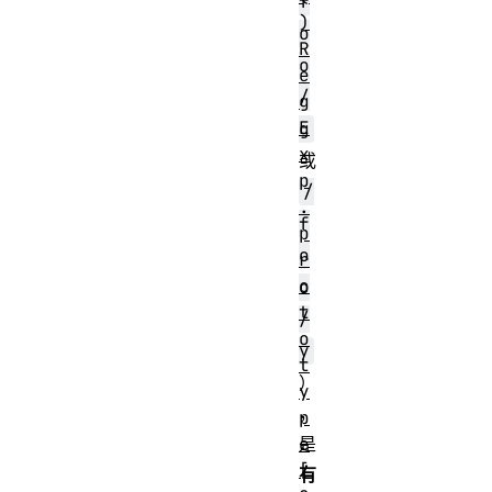
f
)
o
R
o
e
/
g
E
g
x
或
p
/
.
f
p
o
r
o
o
t
/
o
y
t
）
y
，
p
e
是
[
有