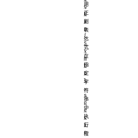
用
g
正
E
x
则
p
表
[
达
S
式
y
在
m
指
b
o
定
l
字
.
符
s
串
p
中
e
执
c
i
行
e
搜