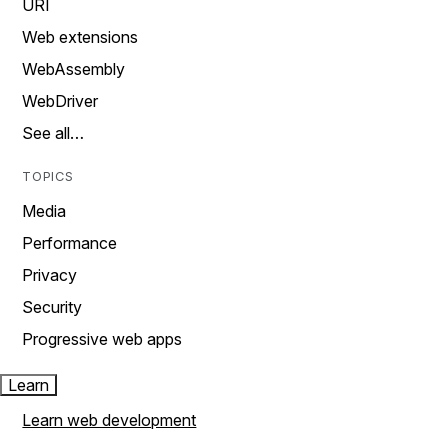
URI
Web extensions
WebAssembly
WebDriver
See all…
TOPICS
Media
Performance
Privacy
Security
Progressive web apps
Learn
Learn web development