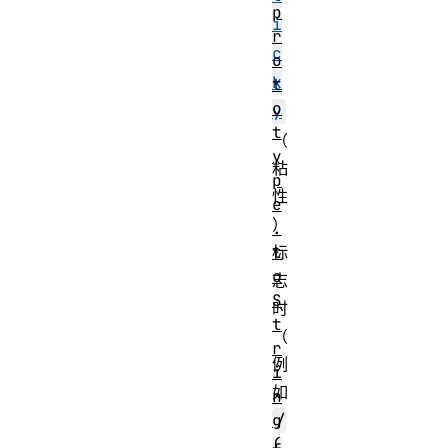
p
i
r
c
o
k
t
o
y
t
（
y
粘
p
性
e
）
.
t
标
o
志
S
时
t
（
r
例
i
如
n
g
/
(