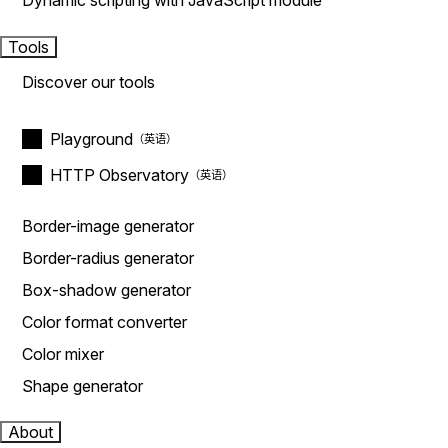
Dynamic scripting with JavaScript module
Tools
Discover our tools
Playground
HTTP Observatory
Border-image generator
Border-radius generator
Box-shadow generator
Color format converter
Color mixer
Shape generator
About