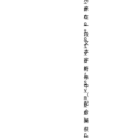
.
来
p
r
在
o
一
t
段
o
文
t
本
y
字
p
e
符
[
串
S
中
y
（
m
配
b
合
o
l
捕
.
获
r
组