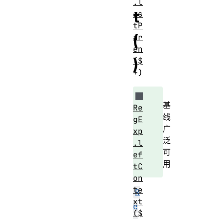
.l
t
as
tP
(
ar
en
)
($
+)
基
Re
线
gE
广
xp
泛
.l
可
ef
用
tC
on
te
R
xt
e
($