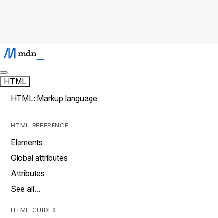
HTML
HTML: Markup language
HTML REFERENCE
Elements
Global attributes
Attributes
See all…
HTML GUIDES