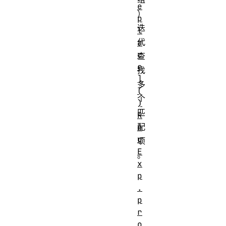
e
）
p
迭
l
代
a
c
查
e
找
]
多
(
个
)
匹
R
配
e
g
项
E
。
x
p
.
p
r
o