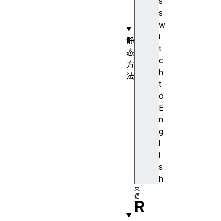
s
o
s
r
w
i
静
t
态
c
方
h
法
t
e
o
s
E
c
n
a
g
p
l
e
i
(
s
)
h
R