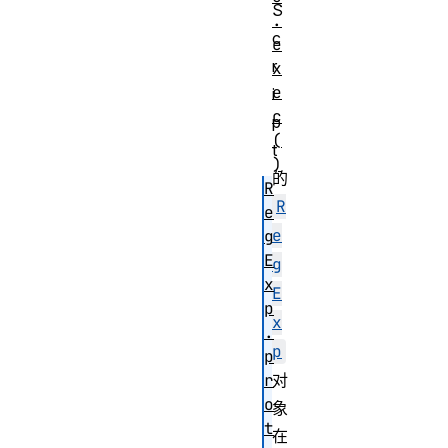
S
.
c
e
r
x
e
i
c
p
(
t
)
的
R
R
e
e
g
E
g
x
E
p
x
.
p
p
r
对
o
象
t
在