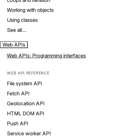
Loops and iteration
Working with objects
Using classes
See all…
Web APIs
Web APIs: Programming interfaces
WEB API REFERENCE
File system API
Fetch API
Geolocation API
HTML DOM API
Push API
Service worker API