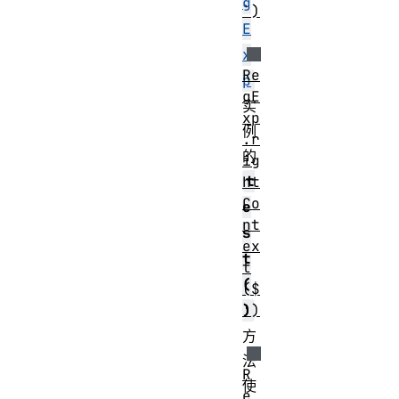
g
`)
E
x
Re
p
gE
实
xp
例
.r
的
ig
t
ht
Co
e
nt
s
ex
t
t
(
($
')
)
方
法
R
使
e