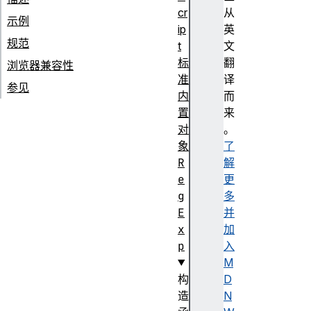
cr
从
示例
ip
英
规范
t
文
标
翻
浏览器兼容性
准
译
参见
内
而
置
来
对
。
象
了
R
解
e
更
g
多
E
并
x
加
p
入
M
构
D
造
N