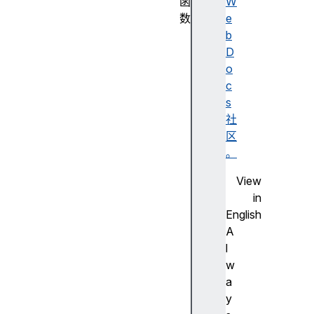
函
W
数
e
R
b
e
D
g
o
E
c
x
s
p
社
(
区
)
。
c
View
o
in
n
English
s
A
t
l
r
w
u
a
c
y
t