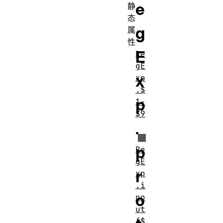
e
静
态
g
属
性
E
Re
gE
x
xp
.$
p
1-
$9
.
p
Re
gE
r
xp
.i
o
np
ut
($