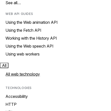
See all…
WEB API GUIDES
Using the Web animation API
Using the Fetch API
Working with the History API
Using the Web speech API
Using web workers
All
All web technology
TECHNOLOGIES
Accessibility
HTTP