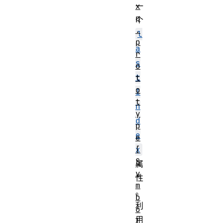
x
一
p
个
.
l
p
a
r
s
o
t
t
o
I
t
n
y
d
p
e
e
[
x
S
属
y
性
m
。
b
利
o
用
l