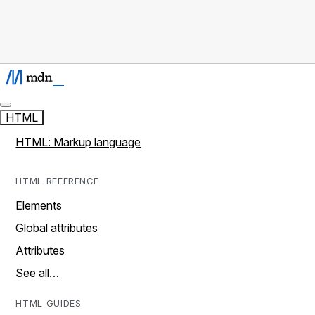
HTML
HTML: Markup language
HTML REFERENCE
Elements
Global attributes
Attributes
See all…
HTML GUIDES