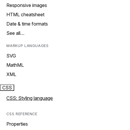
Responsive images
HTML cheatsheet
Date & time formats
See all…
MARKUP LANGUAGES
SVG
MathML
XML
CSS
CSS: Styling language
CSS REFERENCE
Properties