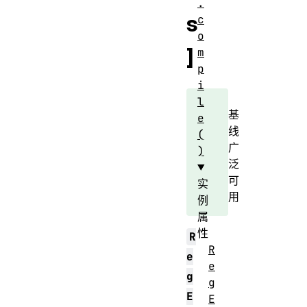
.
s
c
o
]
m
p
i
l
基
e
线
(
广
)
泛
可
实
用
例
属
性
R
R
e
e
g
g
E
E