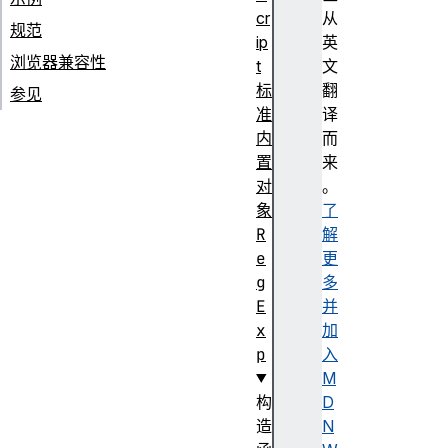
cr
从
规范
ip
英
浏览器兼容性
t
文
标
翻
参见
准
译
内
而
置
来
对
。
象
了
R
解
e
更
g
多
E
并
x
加
p
入
M
构
D
造
N