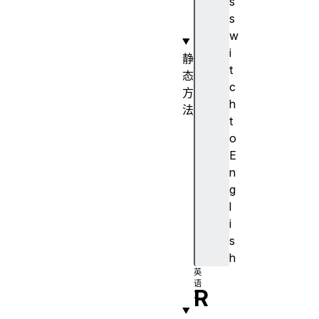
s
o
s
r
w
i
静
t
态
c
方
h
法
t
e
o
s
E
c
n
a
g
p
l
e
i
(
s
)
h
R