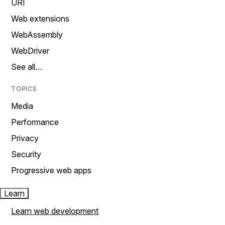
URI
Web extensions
WebAssembly
WebDriver
See all…
TOPICS
Media
Performance
Privacy
Security
Progressive web apps
Learn
Learn web development