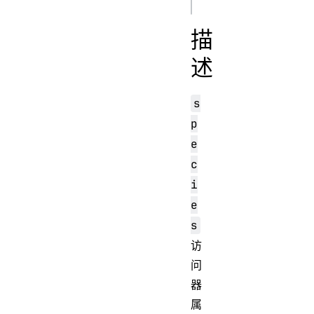
描
述
s
p
e
c
i
e
s
访
问
器
属