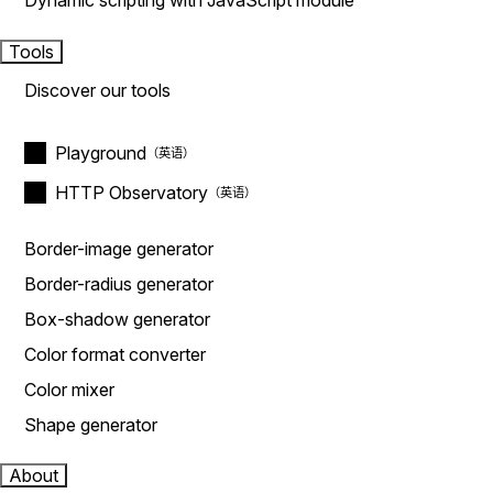
Dynamic scripting with JavaScript module
Tools
Discover our tools
Playground
HTTP Observatory
Border-image generator
Border-radius generator
Box-shadow generator
Color format converter
Color mixer
Shape generator
About