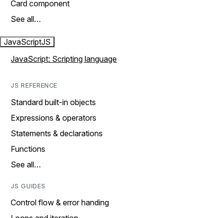
Card component
See all…
JavaScript
JS
JavaScript: Scripting language
JS REFERENCE
Standard built-in objects
Expressions & operators
Statements & declarations
Functions
See all…
JS GUIDES
Control flow & error handing