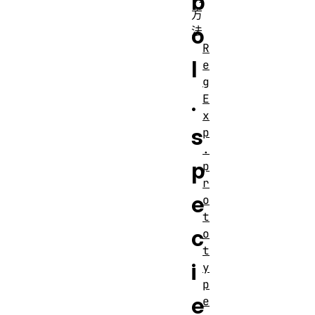
b
方
o
法
R
l
e
g
.
E
x
s
p
.
p
p
r
e
o
t
c
o
t
i
y
p
e
e