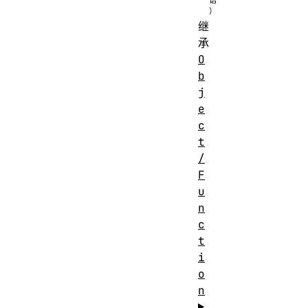
继
承
O
b
j
e
c
t
/
F
u
n
c
t
i
o
n