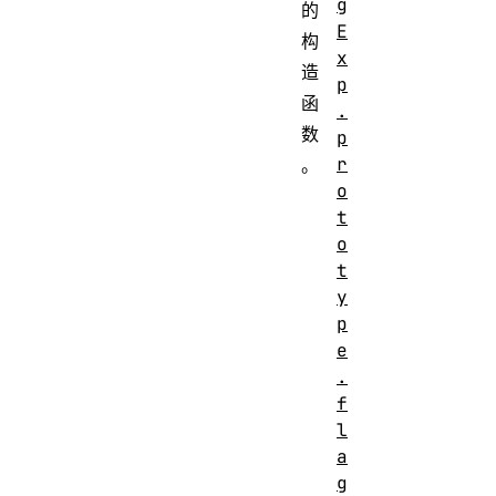
g
的
E
构
x
造
p
函
.
数
p
r
。
o
t
o
t
y
p
e
.
f
l
a
g