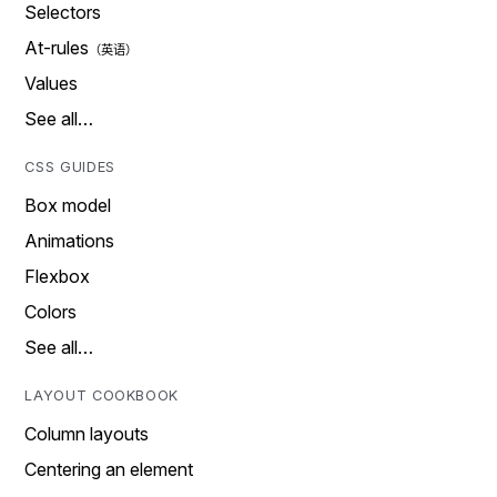
Selectors
At-rules
Values
See all…
CSS GUIDES
Box model
Animations
Flexbox
Colors
See all…
LAYOUT COOKBOOK
Column layouts
Centering an element