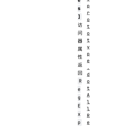
e
p
s
r
]
o
访
t
问
o
t
器
y
属
p
性
e
返
.
回
d
R
o
t
e
A
g
l
E
l
x
R
e
p