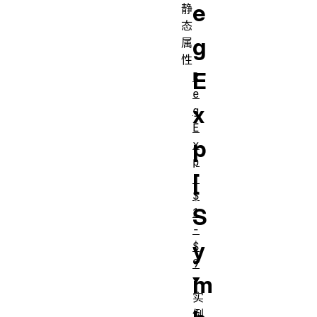
e
静
态
g
属
性
E
R
e
x
g
E
p
x
p
[
.
$
S
1
-
y
$
9
m
实
例