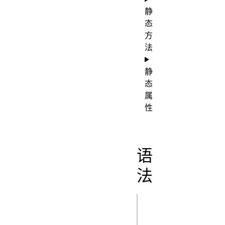
静
态
方
法
静
态
属
性
语
法
js