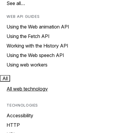
See all…
WEB API GUIDES
Using the Web animation API
Using the Fetch API
Working with the History API
Using the Web speech API
Using web workers
All
All web technology
TECHNOLOGIES
Accessibility
HTTP