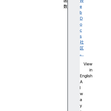
函
W
数
e
R
b
e
D
g
o
E
c
x
s
p
社
(
区
)
。
c
View
o
in
n
English
s
A
t
l
r
w
u
a
c
y
t