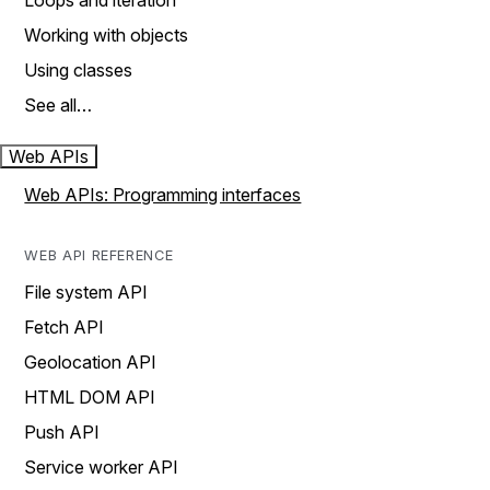
Loops and iteration
Working with objects
Using classes
See all…
Web APIs
Web APIs: Programming interfaces
WEB API REFERENCE
File system API
Fetch API
Geolocation API
HTML DOM API
Push API
Service worker API