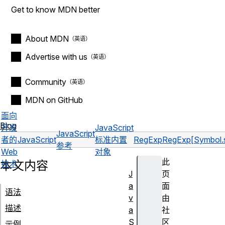
Get to know MDN better
About MDN
Advertise with us
Community
MDN on GitHub
面向
Blog
开发
JavaScript
JavaScript
者的
JavaScript
标准内置
RegExp
RegExp[Symbol.s
参考
Web
对象
此
本文内容
技术
J
页
a
面
语法
v
由
描述
a
社
S
区
示例