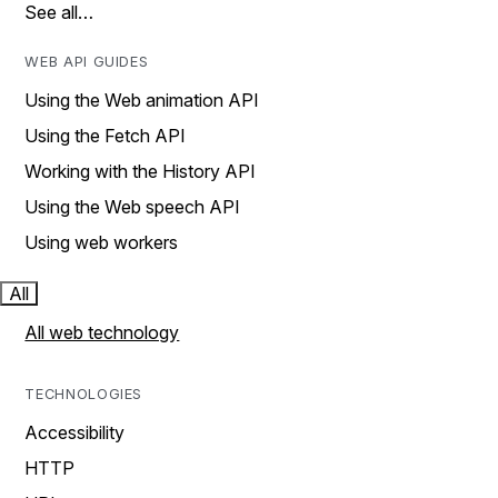
See all…
WEB API GUIDES
Using the Web animation API
Using the Fetch API
Working with the History API
Using the Web speech API
Using web workers
All
All web technology
TECHNOLOGIES
Accessibility
HTTP