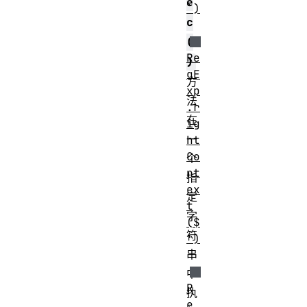
e
`)
c
(
Re
)
gE
方
xp
法
.r
在
ig
一
ht
Co
个
nt
指
ex
定
t
字
($
符
')
串
中
R
执
e