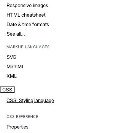
Responsive images
HTML cheatsheet
Date & time formats
See all…
MARKUP LANGUAGES
SVG
MathML
XML
CSS
CSS: Styling language
CSS REFERENCE
Properties