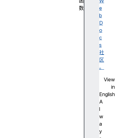
函
W
数
e
R
b
e
D
g
o
E
c
x
s
p
社
(
区
)
。
c
View
o
in
n
English
s
A
t
l
r
w
u
a
c
y
t