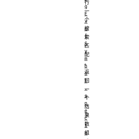
行
g
一
E
个
x
搜
p
[
索
S
匹
y
配
m
。
b
返
o
回
l
.
一
s
个
p
结
e
果
c
数
i
组
e