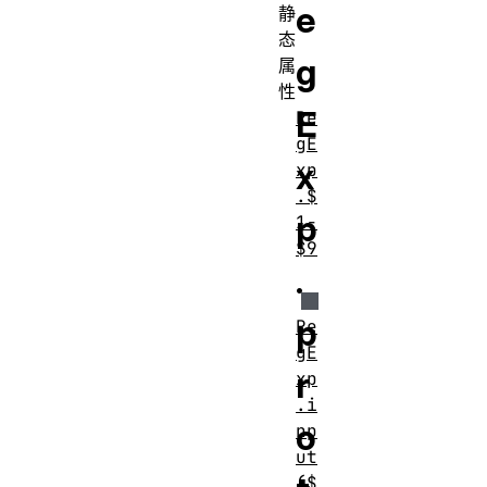
e
静
态
g
属
性
E
Re
gE
x
xp
.$
p
1-
$9
.
p
Re
gE
r
xp
.i
o
np
ut
($