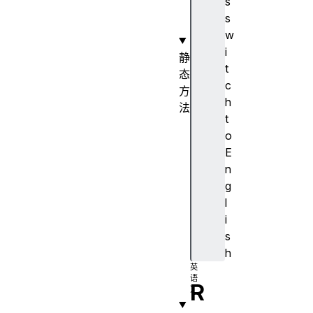
s
o
s
r
w
i
静
t
态
c
方
h
法
t
e
o
s
E
c
n
a
g
p
l
e
i
(
s
)
h
R