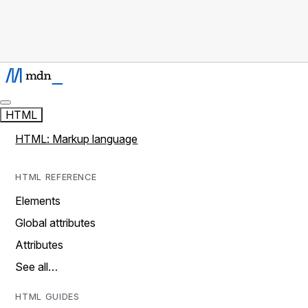
HTML
HTML: Markup language
HTML REFERENCE
Elements
Global attributes
Attributes
See all…
HTML GUIDES