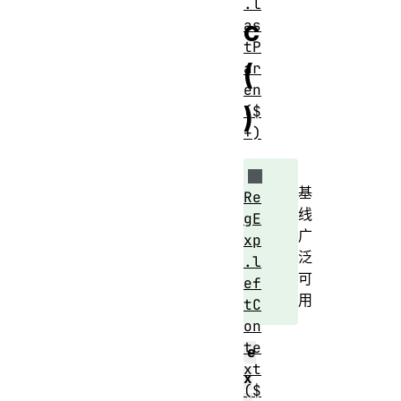
.l
c
as
tP
(
ar
en
)
($
+)
基
Re
线
gE
广
xp
泛
.l
可
ef
用
tC
on
te
e
xt
x
($