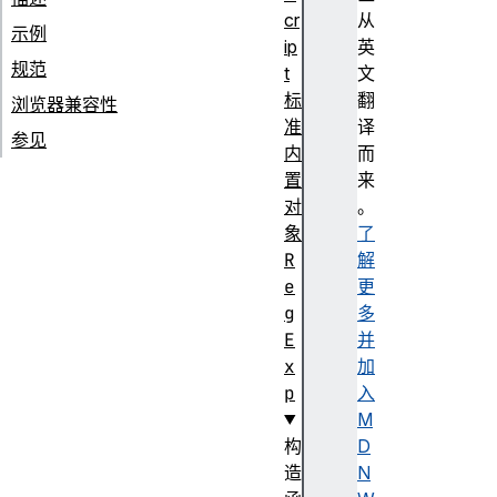
cr
从
示例
ip
英
规范
t
文
标
翻
浏览器兼容性
准
译
参见
内
而
置
来
对
。
象
了
R
解
e
更
g
多
E
并
x
加
p
入
M
构
D
造
N