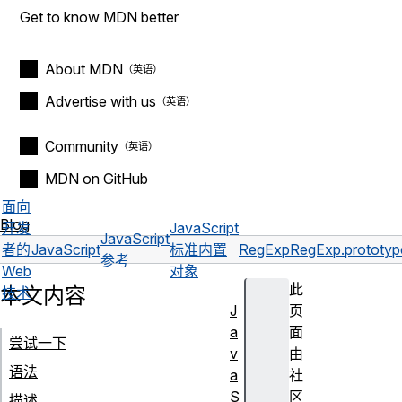
Get to know MDN better
About MDN
Advertise with us
Community
MDN on GitHub
面向
Blog
开发
JavaScript
JavaScript
者的
JavaScript
标准内置
RegExp
RegExp.prototyp
参考
Web
对象
此
本文内容
技术
J
页
a
面
尝试一下
v
由
语法
a
社
S
区
描述