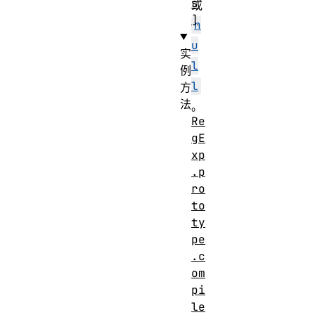
s
或
]
n
u
实
l
例
l
方
法
。
Re
gE
xp
.p
ro
to
ty
pe
.c
om
pi
le