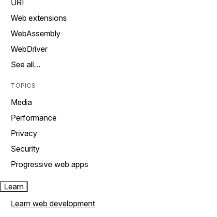
URI
Web extensions
WebAssembly
WebDriver
See all…
TOPICS
Media
Performance
Privacy
Security
Progressive web apps
Learn
Learn web development