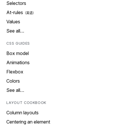
Selectors
At-rules
Values
See all…
CSS GUIDES
Box model
Animations
Flexbox
Colors
See all…
LAYOUT COOKBOOK
Column layouts
Centering an element