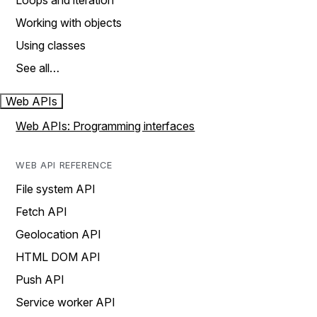
Loops and iteration
Working with objects
Using classes
See all…
Web APIs
Web APIs: Programming interfaces
WEB API REFERENCE
File system API
Fetch API
Geolocation API
HTML DOM API
Push API
Service worker API