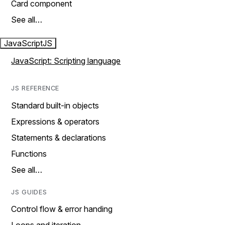
Card component
See all…
JavaScript
JS
JavaScript: Scripting language
JS REFERENCE
Standard built-in objects
Expressions & operators
Statements & declarations
Functions
See all…
JS GUIDES
Control flow & error handing