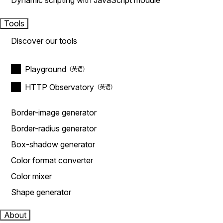
Dynamic scripting with JavaScript module
Tools
Discover our tools
Playground
HTTP Observatory
Border-image generator
Border-radius generator
Box-shadow generator
Color format converter
Color mixer
Shape generator
About