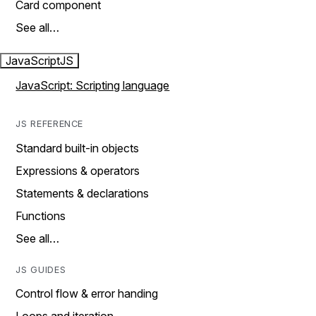
Card component
See all…
JavaScript
JS
JavaScript: Scripting language
JS REFERENCE
Standard built-in objects
Expressions & operators
Statements & declarations
Functions
See all…
JS GUIDES
Control flow & error handing