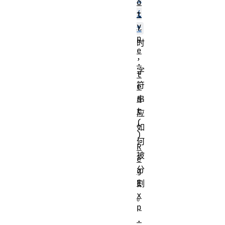
o
i
t
y
t
p
时
e
，
.
字
t
符
e
s
串
t
应
(
如
)
何
R
被
e
分
g
E
割
x
。
p
.