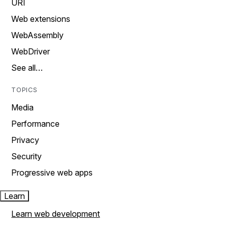
URI
Web extensions
WebAssembly
WebDriver
See all…
TOPICS
Media
Performance
Privacy
Security
Progressive web apps
Learn
Learn web development