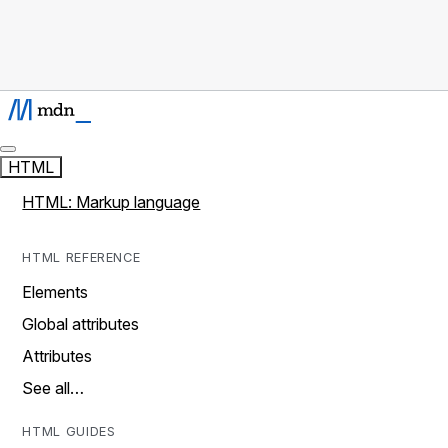
HTML
HTML: Markup language
HTML REFERENCE
Elements
Global attributes
Attributes
See all…
HTML GUIDES