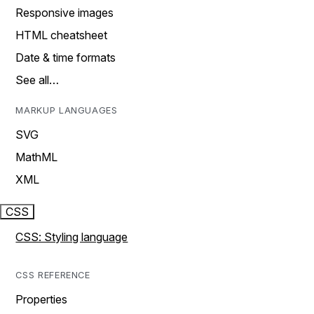
Responsive images
HTML cheatsheet
Date & time formats
See all…
MARKUP LANGUAGES
SVG
MathML
XML
CSS
CSS: Styling language
CSS REFERENCE
Properties