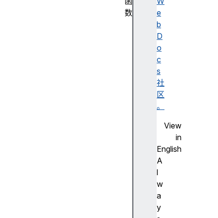
函
W
数
e
R
b
e
D
g
o
E
c
x
s
p
社
(
区
)
。
c
View
o
in
n
English
s
A
t
l
r
w
u
a
c
y
t