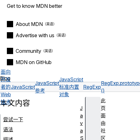
Get to know MDN better
About MDN
Advertise with us
Community
MDN on GitHub
面向
Blog
开发
JavaScript
JavaScript
RegExp.prototype
者的
JavaScript
标准内置
RegExp
参考
()
Web
对象
此
本文内容
技术
J
页
a
面
尝试一下
v
由
语法
a
社
S
区
描述