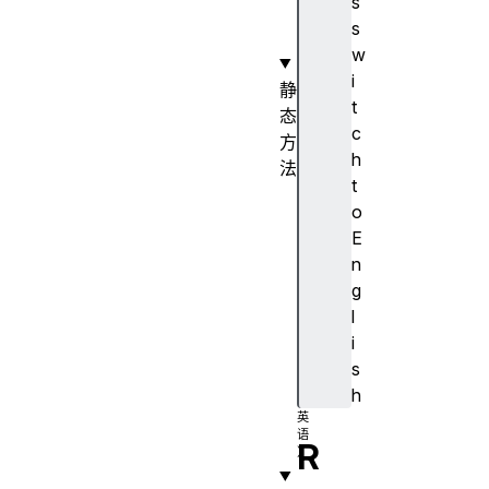
s
o
s
r
w
i
静
t
态
c
方
h
法
t
e
o
s
E
c
n
a
g
p
l
e
i
(
s
)
h
R