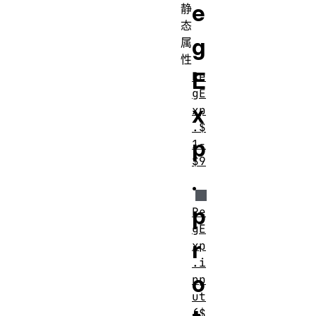
e
静
态
g
属
性
E
Re
gE
x
xp
.$
p
1-
$9
.
p
Re
gE
r
xp
.i
o
np
ut
($