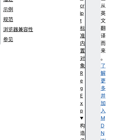
cr
从
示例
ip
英
规范
t
文
标
翻
浏览器兼容性
准
译
参见
内
而
置
来
对
。
象
了
R
解
e
更
g
多
E
并
x
加
p
入
M
构
D
造
N