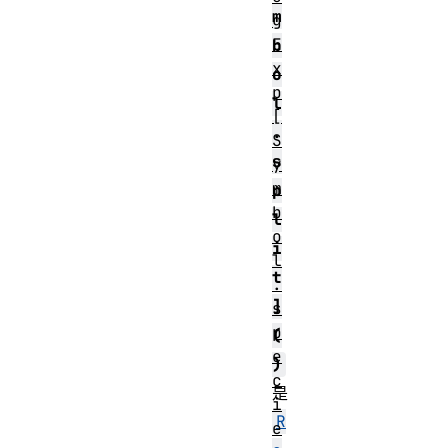
m
g
E
b
x
o
p
l
[
.
S
s
y
m
p
b
l
o
i
l
t
.
]
s
p
(
e
)
c
是
i
R
e