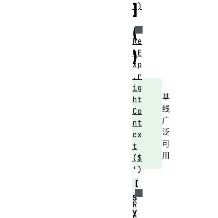
]
`)
(
Re
)
gE
xp
.r
ig
基
ht
线
Co
广
nt
泛
ex
可
t
用
($
')
[
S
R
y
e