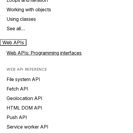
Loops and iteration
Working with objects
Using classes
See all…
Web APIs
Web APIs: Programming interfaces
WEB API REFERENCE
File system API
Fetch API
Geolocation API
HTML DOM API
Push API
Service worker API