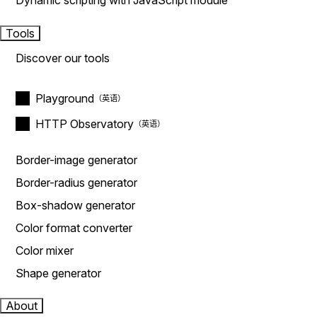
Dynamic scripting with JavaScript module
Tools
Discover our tools
Playground
HTTP Observatory
Border-image generator
Border-radius generator
Box-shadow generator
Color format converter
Color mixer
Shape generator
About