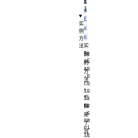
e
s
]
g
E
实
x
例
p
方
实
法
Re
例
gE
的
xp
方
.p
法
ro
，
to
它
ty
pe
指
.c
定
om
了
pi
当
le