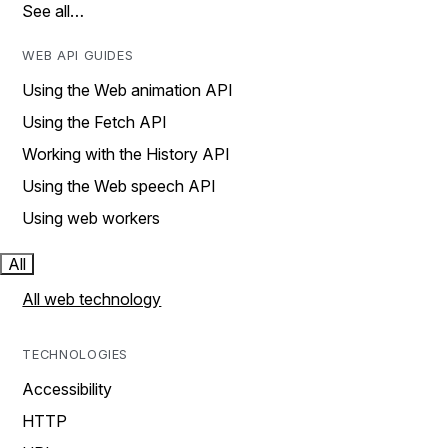
See all…
WEB API GUIDES
Using the Web animation API
Using the Fetch API
Working with the History API
Using the Web speech API
Using web workers
All
All web technology
TECHNOLOGIES
Accessibility
HTTP