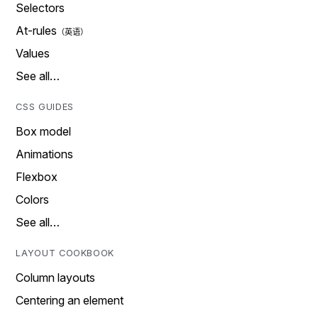
Selectors
At-rules
Values
See all…
CSS GUIDES
Box model
Animations
Flexbox
Colors
See all…
LAYOUT COOKBOOK
Column layouts
Centering an element