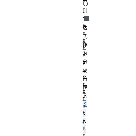
正
()
则
表
R
达
e
式
g
作
E
为
x
分
p
.
隔
p
符
r
传
o
入
t
S
o
t
t
y
r
p
i
e