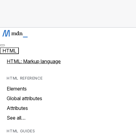
HTML
HTML: Markup language
HTML REFERENCE
Elements
Global attributes
Attributes
See all…
HTML GUIDES