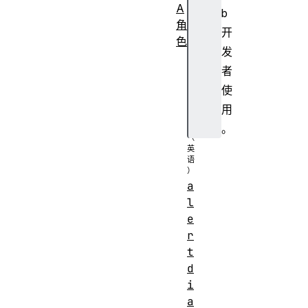
A
b
角
开
色
发
a
者
l
使
e
r
用
t
。
a
l
e
r
t
d
i
a