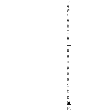
A
R
I
A
：
c
o
m
p
o
s
i
t
e
角
色