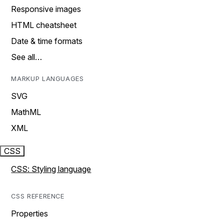
Responsive images
HTML cheatsheet
Date & time formats
See all…
MARKUP LANGUAGES
SVG
MathML
XML
CSS
CSS: Styling language
CSS REFERENCE
Properties