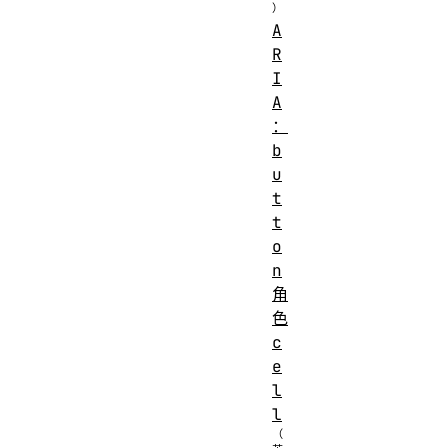
A
R
I
A
：
b
u
t
t
o
n
角
色
c
e
l
l