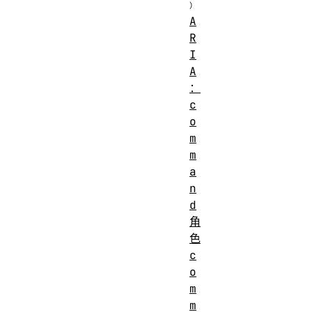
A
R
I
A
：
c
o
m
m
a
n
d
角
色
c
o
m
m