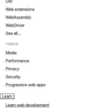
URI
Web extensions
WebAssembly
WebDriver
See all…
TOPICS
Media
Performance
Privacy
Security
Progressive web apps
Learn
Learn web development