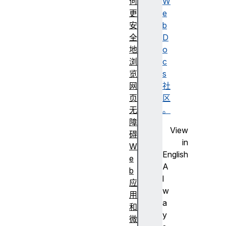
何
W
更
e
安
b
全
D
地
o
浏
c
览
s
网
社
页
区
无
。
障
View
碍
in
W
English
e
A
b
l
应
w
用
a
和
y
微