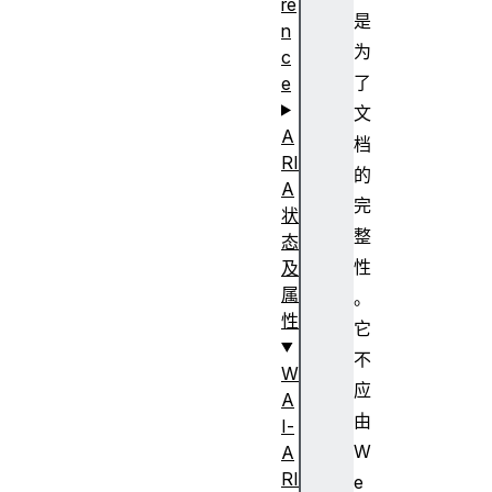
re
是
n
为
c
了
e
文
A
档
RI
的
A
完
状
整
态
性
及
属
。
性
它
不
W
应
A
由
I-
W
A
RI
e