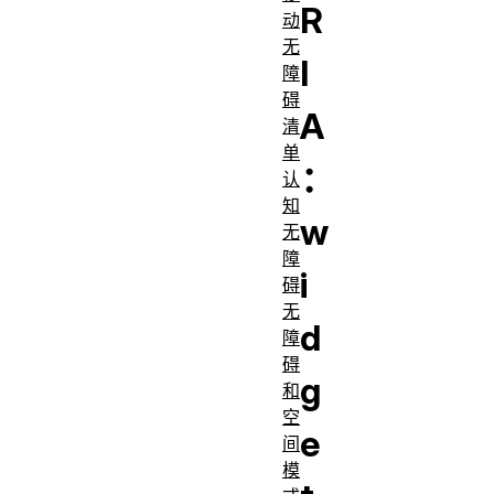
R
动
无
I
障
碍
A
清
单
：
认
知
w
无
障
i
碍
无
d
障
碍
g
和
空
e
间
模