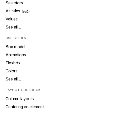
Selectors
At-rules
Values
See all…
CSS GUIDES
Box model
Animations
Flexbox
Colors
See all…
LAYOUT COOKBOOK
Column layouts
Centering an element