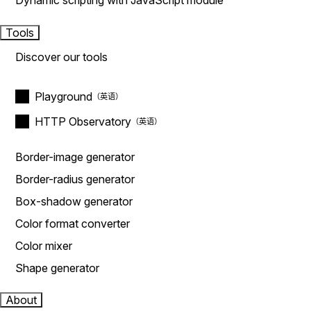
Dynamic scripting with JavaScript module
Tools
Discover our tools
Playground
HTTP Observatory
Border-image generator
Border-radius generator
Box-shadow generator
Color format converter
Color mixer
Shape generator
About