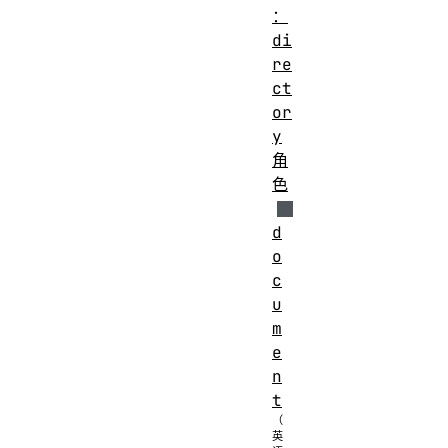
：
di
re
ct
or
y
角
色
d
o
c
u
m
e
n
t