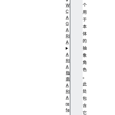
个
W
C
用
A
于
G
本
A
体
RI
的
A
抽
A
象
RI
角
A
色
指
。
南
此
A
处
RI
A
包
re
含
fe
它