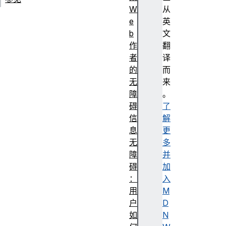
W
从
e
英
b
文
作
翻
者
译
的
而
无
来
障
。
碍
了
信
解
息
更
无
多
障
并
碍
加
：
入
用
M
户
D
如
N