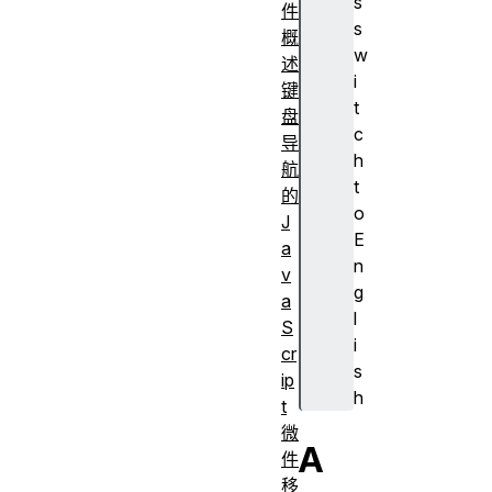
s
件
s
概
w
述
i
键
t
盘
c
导
h
航
t
的
o
J
E
a
n
v
g
a
l
S
i
cr
s
ip
h
t
微
A
件
移