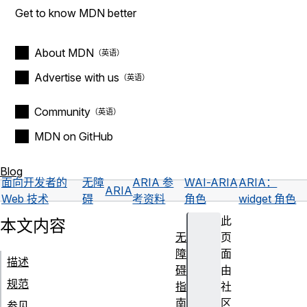
Get to know MDN better
About MDN
Advertise with us
Community
MDN on GitHub
Blog
面向开发者的
无障
ARIA 参
WAI-ARIA
ARIA：
ARIA
Web 技术
碍
考资料
角色
widget 角色
此
本文内容
无
页
障
面
描述
碍
由
规范
指
社
南
区
参见