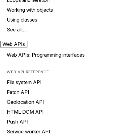
Loops and iteration
Working with objects
Using classes
See all…
Web APIs
Web APIs: Programming interfaces
WEB API REFERENCE
File system API
Fetch API
Geolocation API
HTML DOM API
Push API
Service worker API