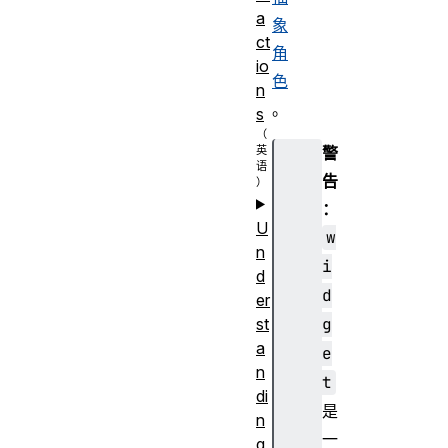
a
象
ct
角
io
色
n
。
s
警
告
：
U
w
n
i
d
d
er
g
st
a
e
n
t
di
是
n
一
g