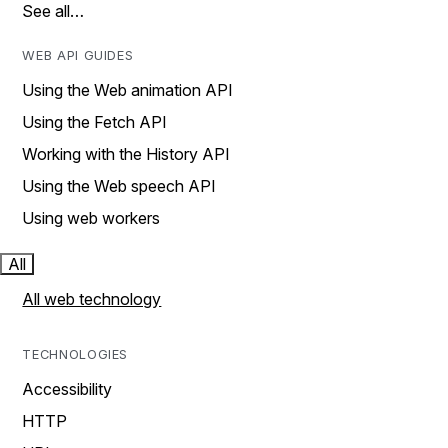
See all…
WEB API GUIDES
Using the Web animation API
Using the Fetch API
Working with the History API
Using the Web speech API
Using web workers
All
All web technology
TECHNOLOGIES
Accessibility
HTTP