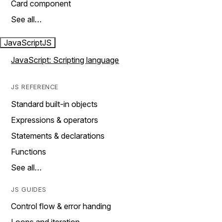
Card component
See all…
JavaScript
JS
JavaScript: Scripting language
JS REFERENCE
Standard built-in objects
Expressions & operators
Statements & declarations
Functions
See all…
JS GUIDES
Control flow & error handing