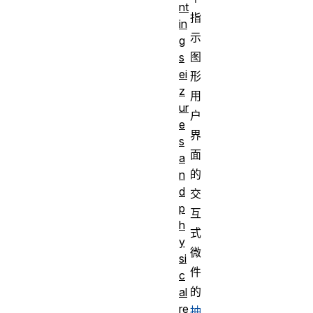
nt
指
in
示
g
图
s
ei
形
z
用
ur
户
e
界
s
面
a
的
n
d
交
p
互
h
式
y
微
si
件
c
的
al
re
抽