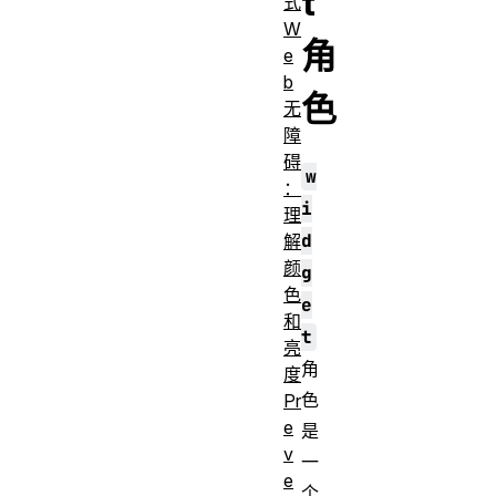
t
式
W
角
e
b
色
无
障
碍
w
：
i
理
d
解
颜
g
色
e
和
t
亮
角
度
色
Pr
e
是
v
一
e
个