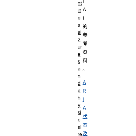
I
nt
A
in
g
)
s
的
ei
参
z
考
ur
资
e
料
s
a
。
n
A
d
p
R
h
I
y
A
si
状
c
态
al
及
re