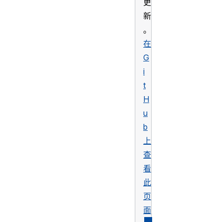
更
新
。
在
G
i
t
H
u
b
上
查
看
此
页
面