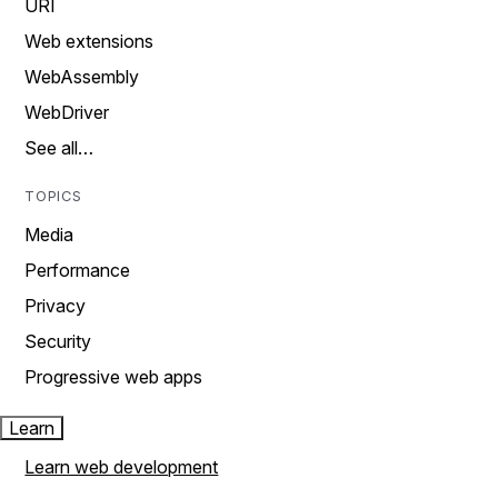
URI
Web extensions
WebAssembly
WebDriver
See all…
TOPICS
Media
Performance
Privacy
Security
Progressive web apps
Learn
Learn web development