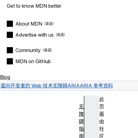
Get to know MDN better
About MDN
Advertise with us
Community
MDN on GitHub
Blog
面向开发者的 Web 技术
无障碍
ARIA
ARIA 参考资料
此
无
页
障
面
碍
由
指
社
南
区