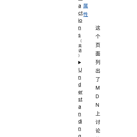
a
属
ct
性
io
n
这
s
个
页
面
列
U
出
n
了
d
M
er
D
st
N
a
上
n
di
讨
n
论
g