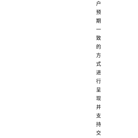
户
预
期
一
致
的
方
式
进
行
呈
现
并
支
持
交