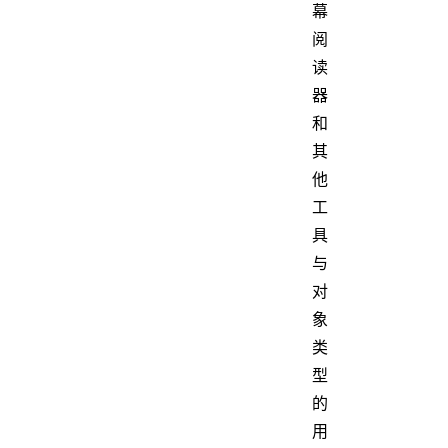
幕
阅
读
器
和
其
他
工
具
与
对
象
类
型
的
用