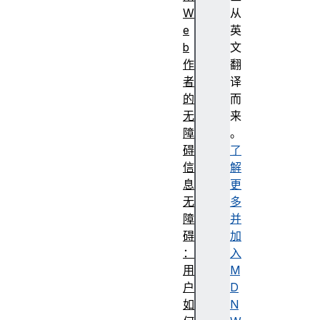
W
从
e
英
b
文
作
翻
者
译
的
而
无
来
障
。
碍
了
信
解
息
更
无
多
障
并
碍
加
：
入
用
M
户
D
如
N