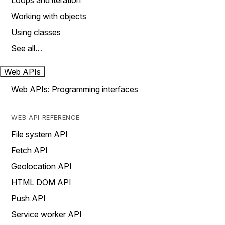
Loops and iteration
Working with objects
Using classes
See all…
Web APIs
Web APIs: Programming interfaces
WEB API REFERENCE
File system API
Fetch API
Geolocation API
HTML DOM API
Push API
Service worker API