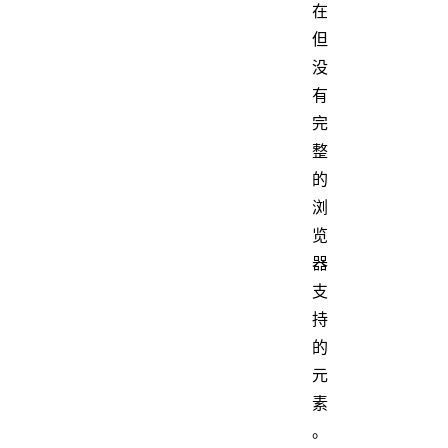
在
但
没
有
完
整
的
浏
览
器
支
持
的
元
素
。