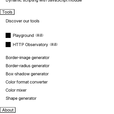
Dynamic scripting with JavaScript module
Tools
Discover our tools
Playground
HTTP Observatory
Border-image generator
Border-radius generator
Box-shadow generator
Color format converter
Color mixer
Shape generator
About