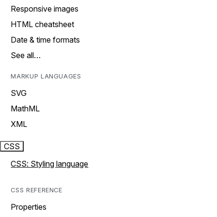
Responsive images
HTML cheatsheet
Date & time formats
See all…
MARKUP LANGUAGES
SVG
MathML
XML
CSS
CSS: Styling language
CSS REFERENCE
Properties