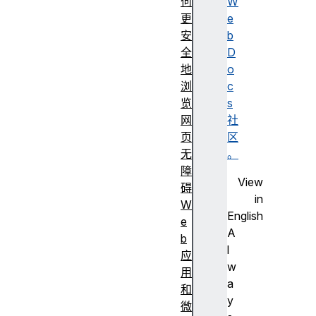
何
W
更
e
安
b
全
D
地
o
浏
c
览
s
网
社
页
区
无
。
障
View
碍
in
W
English
e
A
b
l
应
w
用
a
和
y
微