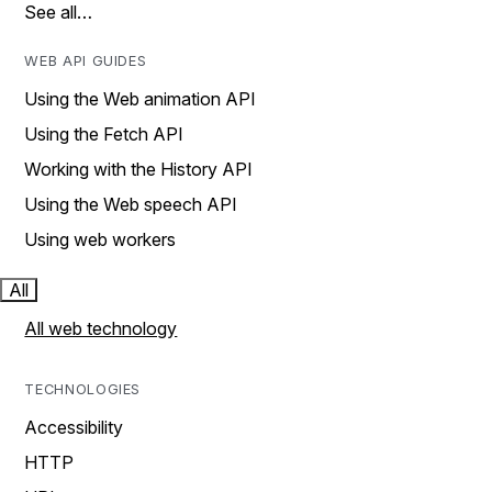
See all…
WEB API GUIDES
Using the Web animation API
Using the Fetch API
Working with the History API
Using the Web speech API
Using web workers
All
All web technology
TECHNOLOGIES
Accessibility
HTTP