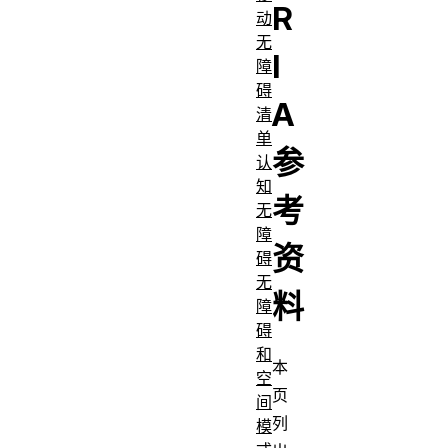
R
动
无
I
障
碍
A
清
单
参
认
知
考
无
障
资
碍
无
料
障
碍
和
本
空
页
间
列
模