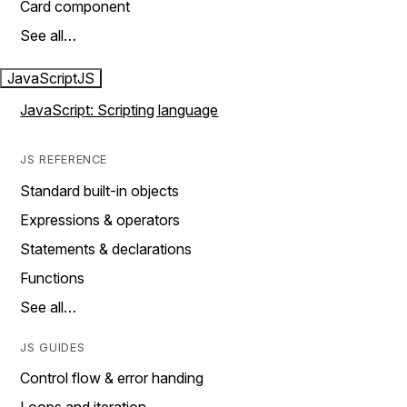
Card component
See all…
JavaScript
JS
JavaScript: Scripting language
JS REFERENCE
Standard built-in objects
Expressions & operators
Statements & declarations
Functions
See all…
JS GUIDES
Control flow & error handing