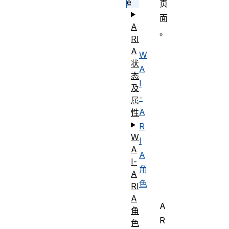
e
页
面
A
。
RI
A
W
状
A
态
I
及
-
属
A
性
R
W
I
A
A
I-
角
A
色
RI
A
A
角
R
色