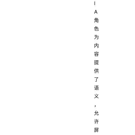
I
A
角
色
为
内
容
提
供
了
语
义
，
允
许
屏