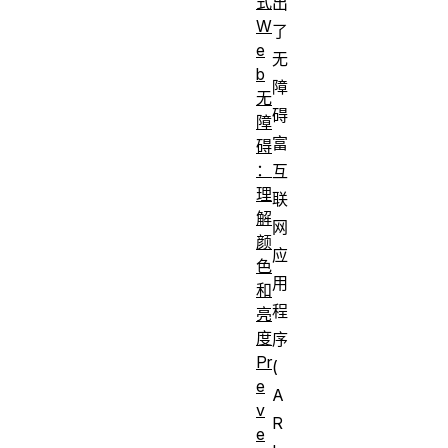
式
出
W
了
e
无
b
障
无
碍
障
富
碍
：
互
理
联
解
网
颜
应
色
用
和
程
亮
度
序
Pr
(
e
A
v
R
e