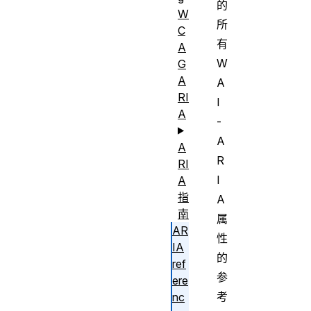
的
W
所
C
有
A
W
G
A
A
RI
I
A
-
A
A
R
RI
I
A
指
A
南
属
AR
性
IA
的
ref
参
ere
考
nc