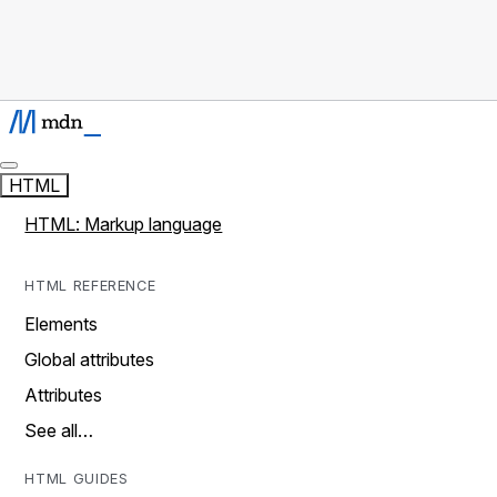
HTML
HTML: Markup language
HTML REFERENCE
Elements
Global attributes
Attributes
See all…
HTML GUIDES