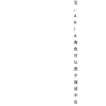
互
。
A
R
I
A
角
色
可
以
用
于
描
述
不
在