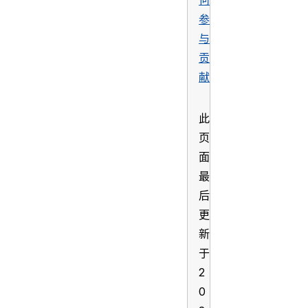
参
与
贡
献
此
页
面
最
后
更
新
于
2
0