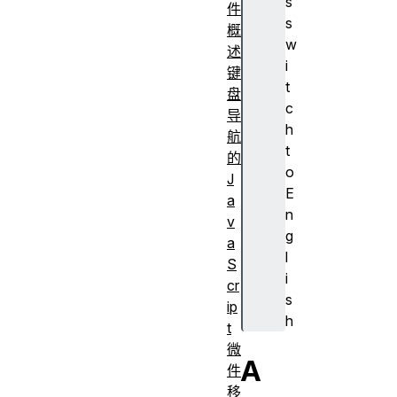
s
件
s
概
w
述
i
键
t
盘
c
导
h
航
t
的
o
J
E
a
n
v
g
a
l
S
i
cr
s
ip
h
t
微
A
件
移