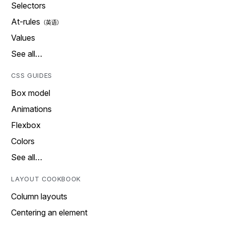
Selectors
At-rules
Values
See all…
CSS GUIDES
Box model
Animations
Flexbox
Colors
See all…
LAYOUT COOKBOOK
Column layouts
Centering an element