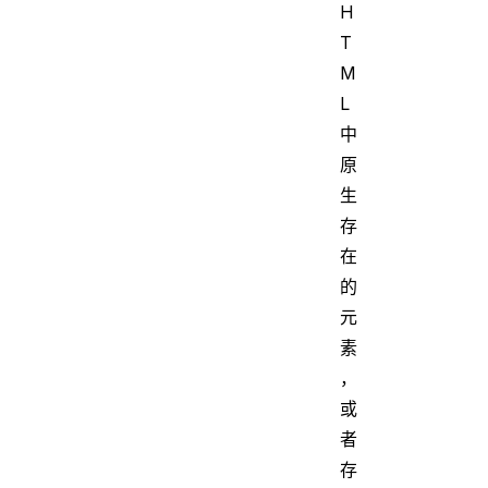
H
T
M
L
中
原
生
存
在
的
元
素
，
或
者
存