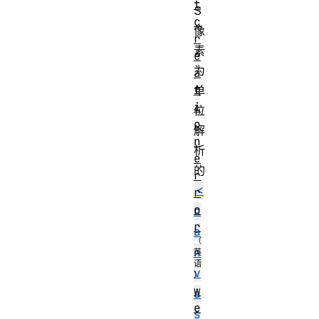
t
S
c
像
r
素
e
为
a
t
单
i
位
o
解
n
析
e
的
r
<
r
o
c
r
a
n
v
w
a
e
s