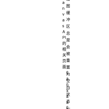
a
图
n
缓
v
冲
a
s
区
A
总
PI
是
的
会
相
被
关
重
页
面
置
C
为
a
空
n
白
v
状
a
态
s
G
—