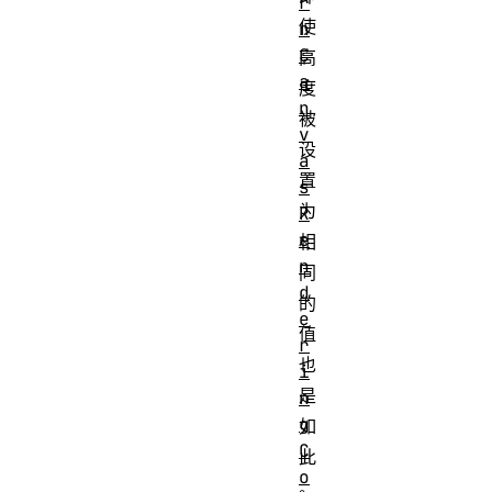
r
使
n
C
高
a
度
n
被
v
设
a
置
s
为
R
e
相
n
同
d
的
e
值
r
也
i
是
n
g
如
C
此
o
。