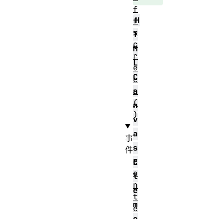
f
H
f
s
T
c
M
r
L
e
C
e
n
a
(
n
)
v
a
事
s
件
c
E
o
l
n
e
t
m
e
e