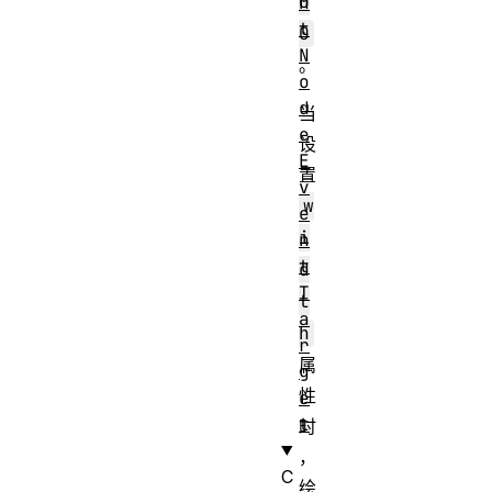
0
n
t
0
N
。
o
d
当
e
设
E
置
v
w
e
i
n
t
d
T
t
a
h
r
属
g
性
e
t
时
，
C
绘