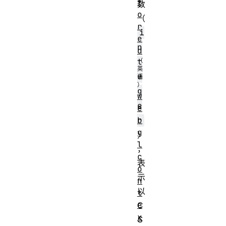
t
数
o
（
r
i
e
n
d
t
e
g
w
e
e
b
r
g
）
l
，
c
表
o
示
n
以
t
e
C
x
S