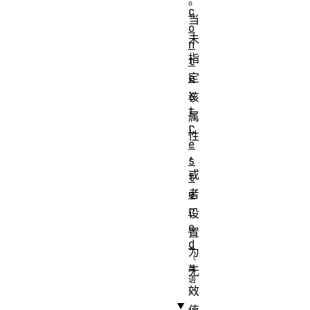
。
c
当
o
未
n
指
t
e
定
x
该
t
属
r
性
e
，
s
或
t
o
者
r
设
e
置
d
为
无
效