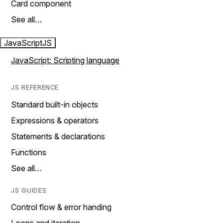
Card component
See all…
JavaScript
JS
JavaScript: Scripting language
JS REFERENCE
Standard built-in objects
Expressions & operators
Statements & declarations
Functions
See all…
JS GUIDES
Control flow & error handing