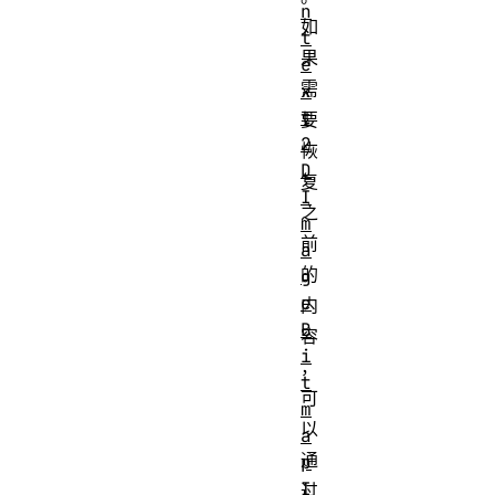
n
如
t
果
e
需
x
t
要
2
恢
D
复
I
之
m
前
a
的
g
e
内
B
容
i
，
t
可
m
以
a
通
p
I
过