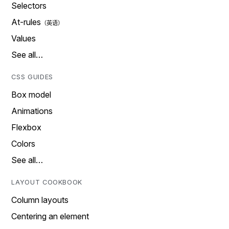
Selectors
At-rules
Values
See all…
CSS GUIDES
Box model
Animations
Flexbox
Colors
See all…
LAYOUT COOKBOOK
Column layouts
Centering an element