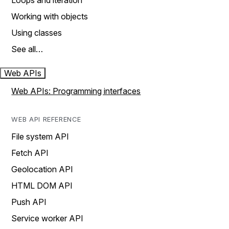
Loops and iteration
Working with objects
Using classes
See all…
Web APIs
Web APIs: Programming interfaces
WEB API REFERENCE
File system API
Fetch API
Geolocation API
HTML DOM API
Push API
Service worker API