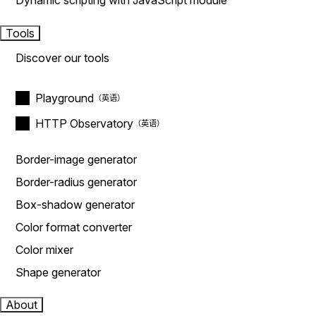
Dynamic scripting with JavaScript module
Tools
Discover our tools
Playground
HTTP Observatory
Border-image generator
Border-radius generator
Box-shadow generator
Color format converter
Color mixer
Shape generator
About