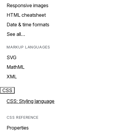
Responsive images
HTML cheatsheet
Date & time formats
See all…
MARKUP LANGUAGES
SVG
MathML
XML
CSS
CSS: Styling language
CSS REFERENCE
Properties