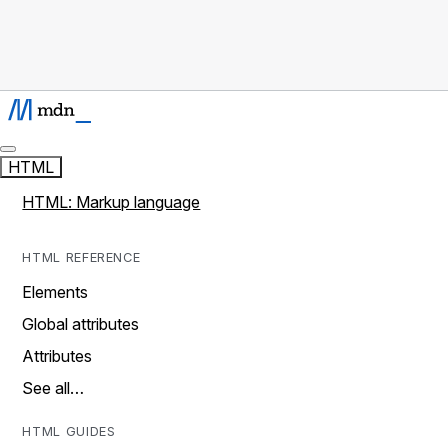
HTML
HTML: Markup language
HTML REFERENCE
Elements
Global attributes
Attributes
See all…
HTML GUIDES