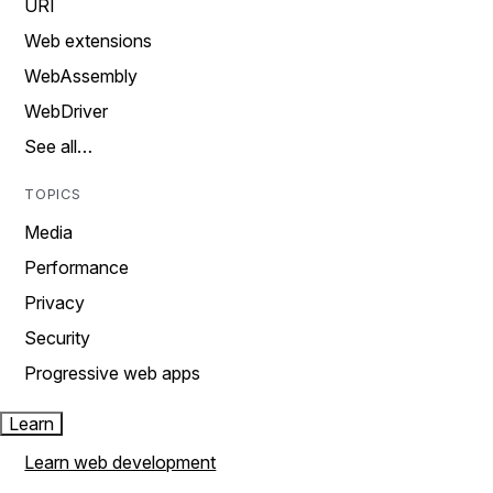
URI
Web extensions
WebAssembly
WebDriver
See all…
TOPICS
Media
Performance
Privacy
Security
Progressive web apps
Learn
Learn web development