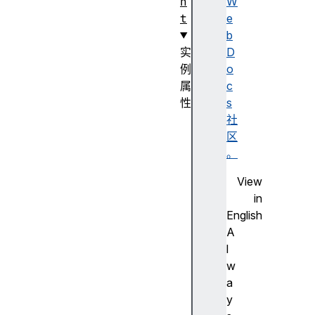
n
W
t
e
b
实
D
例
o
属
c
性
s
h
社
e
区
i
。
g
View
h
in
t
English
mo
A
zO
l
pa
w
qu
a
e
y