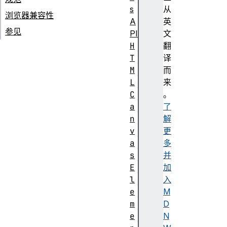
s
从
浏览器兼容性
A
英
参见
PI
文
H
翻
T
译
M
而
L
来
C
。
a
了
n
解
v
更
a
多
s
并
E
加
l
入
e
M
m
D
e
N