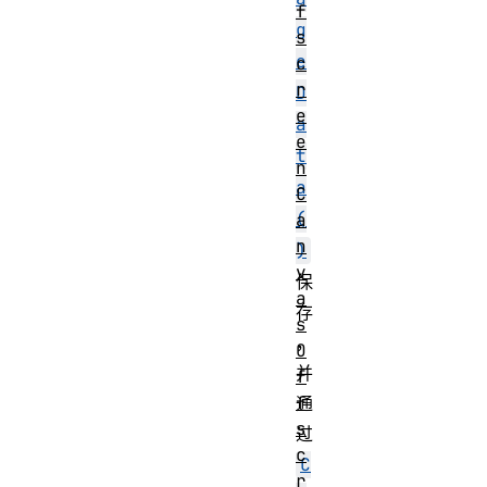
f
g
s
e
c
r
D
e
a
e
t
n
a
C
(
a
n
)
v
保
a
存
s
，
O
并
f
f
通
s
过
c
C
r