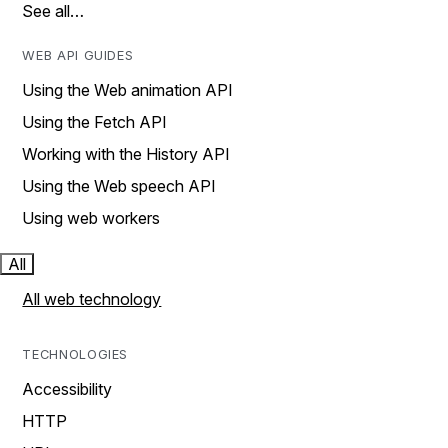
See all…
WEB API GUIDES
Using the Web animation API
Using the Fetch API
Working with the History API
Using the Web speech API
Using web workers
All
All web technology
TECHNOLOGIES
Accessibility
HTTP