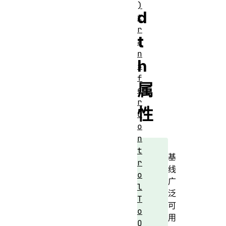
)
d
t
r
t
a
n
h
s
f
属
e
r
性
C
o
n
t
基
r
线
o
广
l
泛
T
可
o
用
O