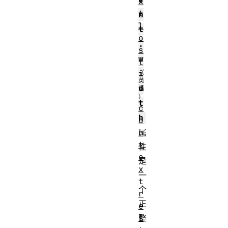
x
t
n
l
t
o
.
s
w
t
i
d
t
c
h
o
n
属
t
性
e
是
x
一
t
个
r
正
e
s
整