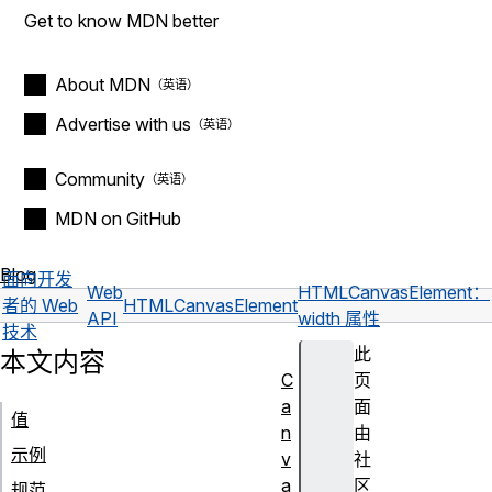
Get to know MDN better
About MDN
Advertise with us
Community
MDN on GitHub
Blog
面向开发
Web
HTMLCanvasElement：
者的 Web
HTMLCanvasElement
API
width 属性
技术
此
本文内容
C
页
a
面
值
n
由
示例
v
社
a
区
规范