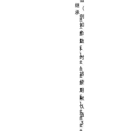
值
继
（
承
例
H
如
T
负
M
L
数
E
）
l
时
e
，
m
将
e
使
n
t
用
E
默
l
认
e
值
m
3
e