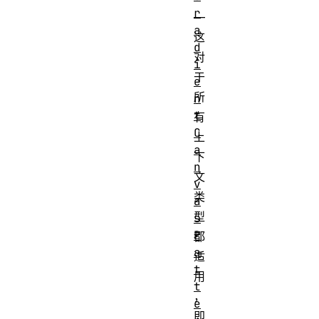
r
—
a
这
d
对
i
于
e
所
n
t
有
C
上
a
下
n
文
v
类
a
型
s
P
都
a
适
t
用
t
，
e
即