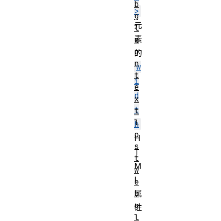
b
>
g
元
l
素
c
o
的
n
w
t
i
e
d
x
t
t
l
h
o
H
s
T
t
M
w
L
e
b
属
g
性
l