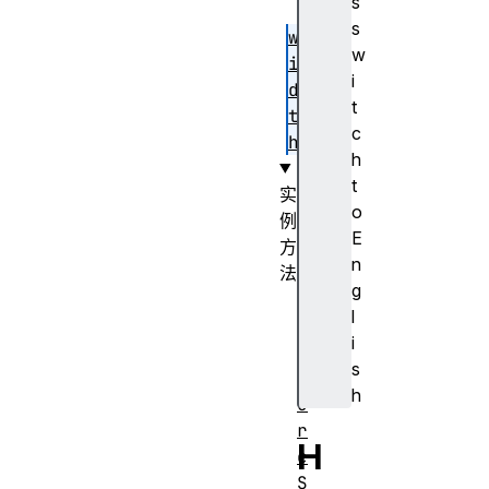
s
s
w
w
i
i
d
t
t
c
h
h
t
实
o
例
E
方
n
法
g
c
l
a
i
p
s
t
h
u
r
H
e
S