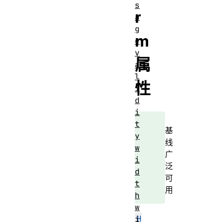
s
r
a
g
m
e
v
属
a
l
性
i
d
i
t
基
y
线
w
广
i
泛
d
可
t
用
h
w
H
i