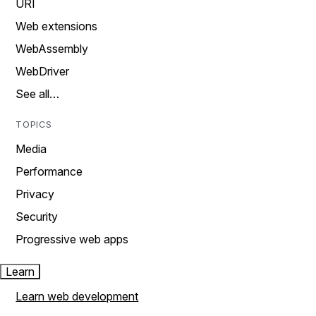
URI
Web extensions
WebAssembly
WebDriver
See all…
TOPICS
Media
Performance
Privacy
Security
Progressive web apps
Learn
Learn web development