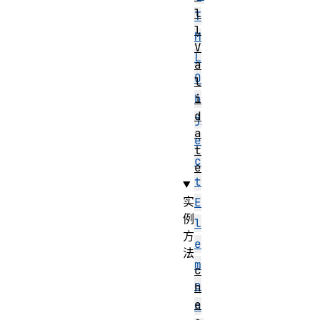
l
T
l
M
V
L
a
O
l
i
b
d
j
a
e
t
c
e
t
实
E
例
l
方
e
法
m
c
e
h
e
n