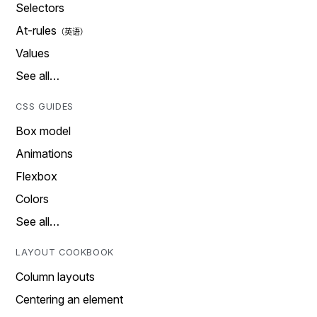
Selectors
At-rules
Values
See all…
CSS GUIDES
Box model
Animations
Flexbox
Colors
See all…
LAYOUT COOKBOOK
Column layouts
Centering an element