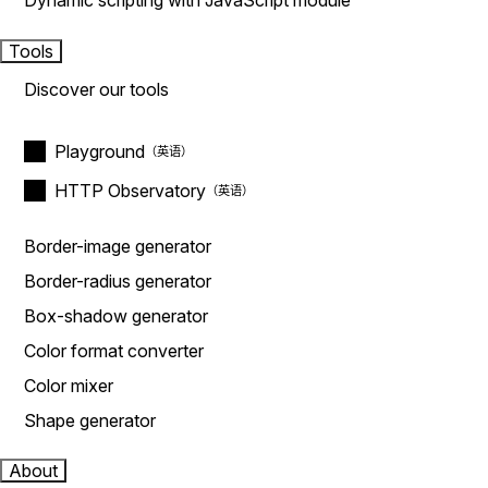
Dynamic scripting with JavaScript module
Tools
Discover our tools
Playground
HTTP Observatory
Border-image generator
Border-radius generator
Box-shadow generator
Color format converter
Color mixer
Shape generator
About