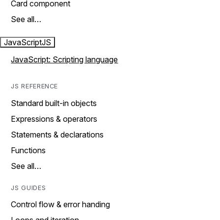
Card component
See all…
JavaScript
JS
JavaScript: Scripting language
JS REFERENCE
Standard built-in objects
Expressions & operators
Statements & declarations
Functions
See all…
JS GUIDES
Control flow & error handing