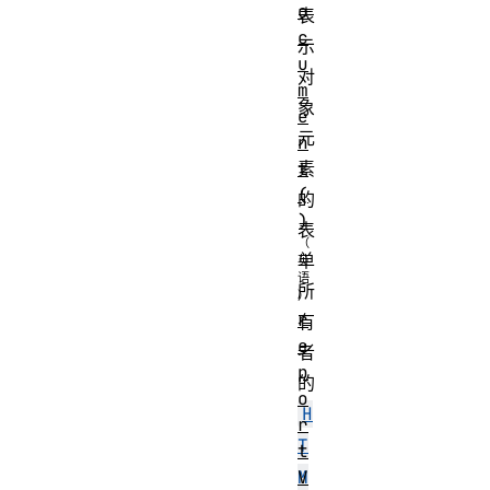
o
表
c
示
u
对
m
象
e
元
n
t
素
(
的
)
表
单
所
r
有
e
者
p
的
o
H
r
T
t
V
M