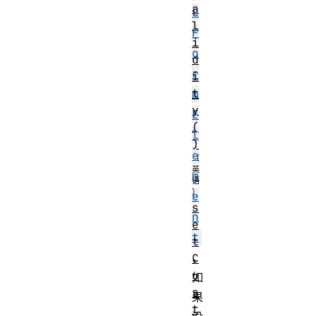
a
L
l
F
i
o
d
r
i
t
m
y
E
(
l
)
e
m
e
s
n
e
t
t
，
C
u
如
s
果
t