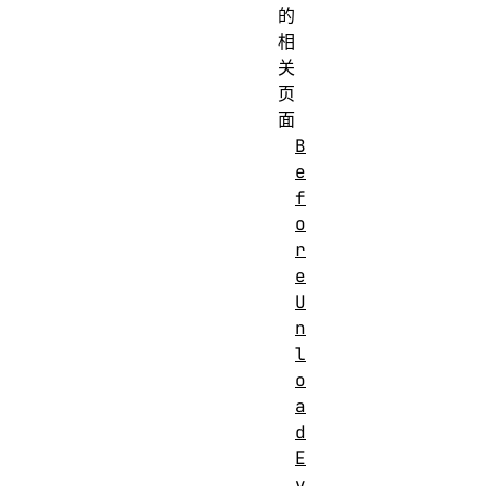
的
相
关
页
面
B
e
f
o
r
e
U
n
l
o
a
d
E
v