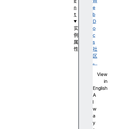
e
W
n
e
t
b
D
实
o
例
c
属
s
性
社
c
区
o
。
n
View
t
in
e
English
n
A
t
l
D
w
o
a
c
y
u