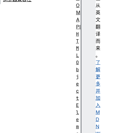
O
从
M
英
A
文
PI
翻
H
译
T
而
M
来
L
。
O
了
b
解
j
更
e
多
c
并
t
加
E
入
l
M
e
D
m
N