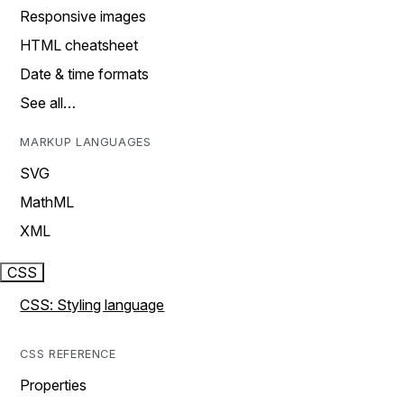
Responsive images
HTML cheatsheet
Date & time formats
See all…
MARKUP LANGUAGES
SVG
MathML
XML
CSS
CSS: Styling language
CSS REFERENCE
Properties