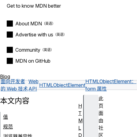
Get to know MDN better
About MDN
Advertise with us
Community
MDN on GitHub
Blog
面向开发者
Web
HTMLObjectElement：
HTMLObjectElement
的 Web 技术
API
form 属性
此
本文内容
H
页
T
面
值
M
由
规范
L
社
D
区
浏览器兼容性