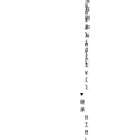
没
o
有
m
则
V
为
a
l
n
i
u
d
l
i
l
t
。
y
(
)
继
承
H
T
M
L