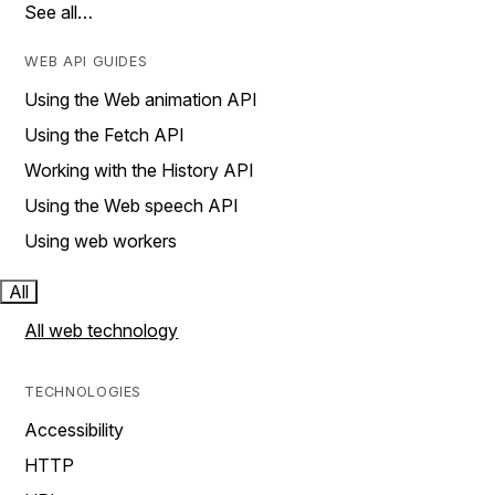
See all…
WEB API GUIDES
Using the Web animation API
Using the Fetch API
Working with the History API
Using the Web speech API
Using web workers
All
All web technology
TECHNOLOGIES
Accessibility
HTTP