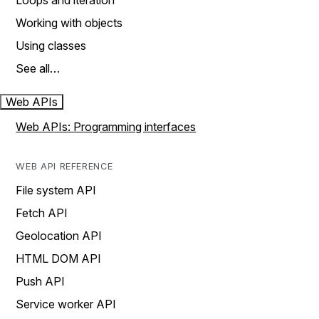
Loops and iteration
Working with objects
Using classes
See all…
Web APIs
Web APIs: Programming interfaces
WEB API REFERENCE
File system API
Fetch API
Geolocation API
HTML DOM API
Push API
Service worker API