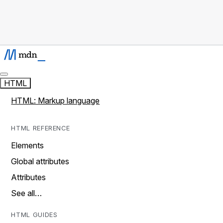
HTML
HTML: Markup language
HTML REFERENCE
Elements
Global attributes
Attributes
See all…
HTML GUIDES