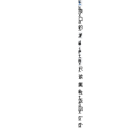
c
t
k
接
V
口
a
的
l
i
f
d
o
i
r
t
m
y
只
(
)
读
g
属
e
性
t
返
S
回
V
一
G
D
个