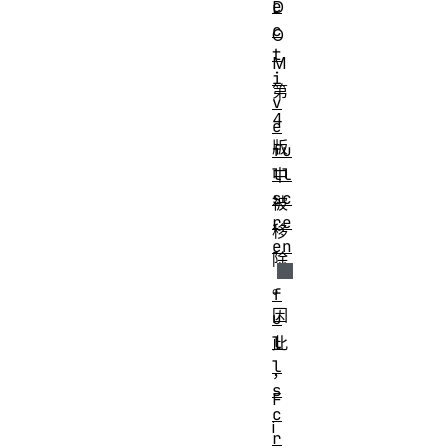
e
D
c
O
t
M
i
第
v
4
e
版
fu
ll
中
sc
被
re
移
en
除
。
f
因
u
l
此
l
，
s
F
c
i
r