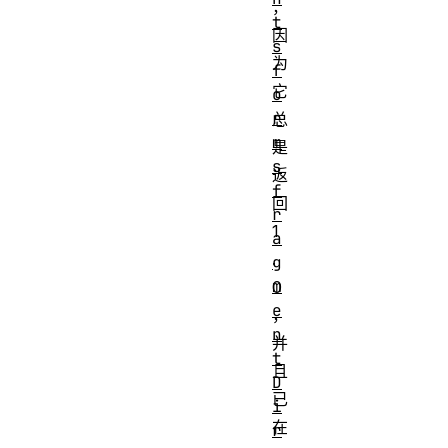
，
t
因
s
为
f
它
o
r
总
m
是
s
返
f
回
r
1
a
.
g
m
0
e
，
n
并
t
且
D
已
i
在
r