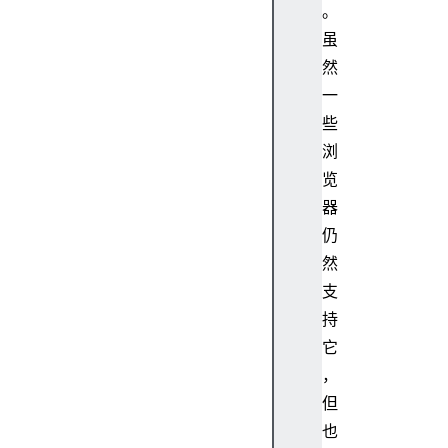
。
b
o
虽
d
然
y
一
c
些
h
浏
a
览
r
a
器
c
仍
t
然
e
支
r
持
S
它
e
t
，
c
但
h
也
i