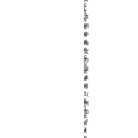
c
L
t
声
y
明
p
e
中
d
指
o
定
c
的
u
版
m
本
e
n
号
t
（
E
例
l
如
e
<
m
?
e
n