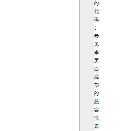
的
S
代
c
码
r
i
；
p
参
t
见
c
本
u
页
s
面
t
o
底
m
部
E
的
l
兼
e
容
m
性
e
n
表