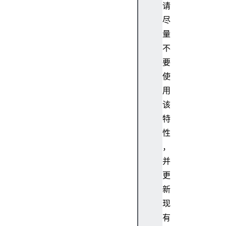
请
n
t
尽
T
量
y
不
p
要
e
使
c
用
o
o
该
k
特
i
性
e
，
c
并
u
更
r
r
新
e
现
n
有
t