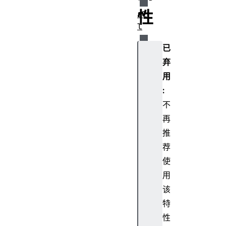
性
al
l
已
an
弃
ch
or
用
s
:
不
ap
再
pl
推
et
荐
s
使
bg
用
Co
该
lo
特
r
性