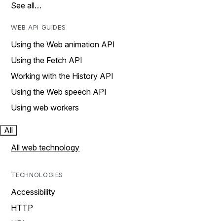
See all…
WEB API GUIDES
Using the Web animation API
Using the Fetch API
Working with the History API
Using the Web speech API
Using web workers
All
All web technology
TECHNOLOGIES
Accessibility
HTTP