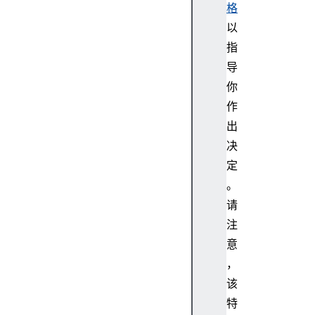
t
格
R
以
e
指
g
导
i
你
s
t
作
r
出
y
决
定
。
d
请
e
注
f
意
a
，
u
该
l
t
特