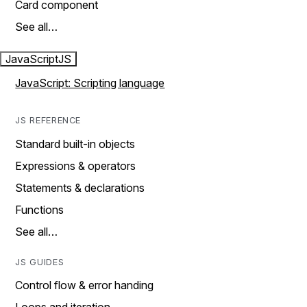
Card component
See all…
JavaScript
JS
JavaScript: Scripting language
JS REFERENCE
Standard built-in objects
Expressions & operators
Statements & declarations
Functions
See all…
JS GUIDES
Control flow & error handing