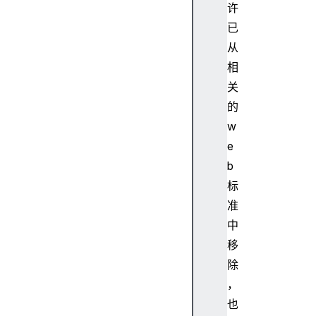
许
l
已
d
从
E
l
相
e
关
m
的
e
w
n
e
t
b
C
o
标
u
准
n
中
t
移
c
除
h
，
i
l
也