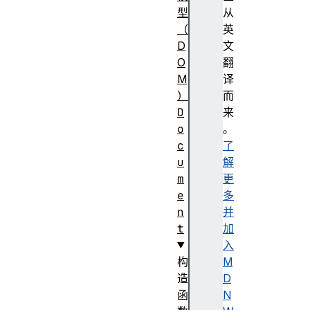
型
从
（
英
D
文
O
翻
M
译
）
而
D
来
o
。
c
了
u
解
m
更
e
多
n
并
t
加
入
构
M
造
D
函
N