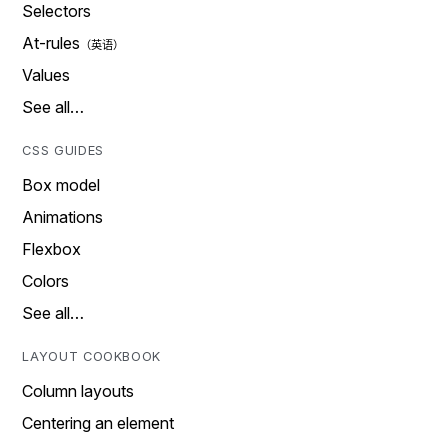
Selectors
At-rules
Values
See all…
CSS GUIDES
Box model
Animations
Flexbox
Colors
See all…
LAYOUT COOKBOOK
Column layouts
Centering an element