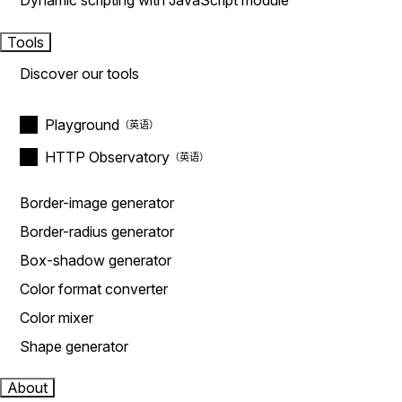
Dynamic scripting with JavaScript module
Tools
Discover our tools
Playground
HTTP Observatory
Border-image generator
Border-radius generator
Box-shadow generator
Color format converter
Color mixer
Shape generator
About