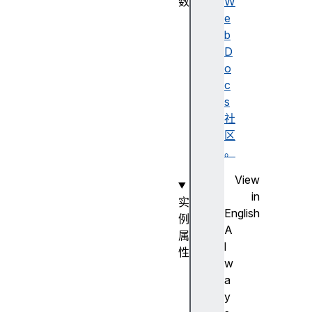
数
W
D
e
o
b
c
D
u
o
m
c
e
s
n
社
t
区
(
。
)
View
in
实
English
例
A
属
l
性
w
a
a
c
y
t