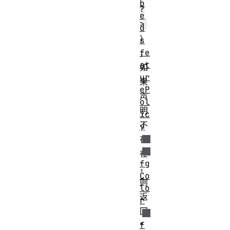
b
?
e
>
d
）
s
fe
，
at
如
ur
果
eP
声
ol
明
ic
不
y
存
在
fg
，
Co
则
lo
返
r
回
f
“