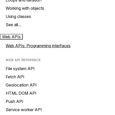
Loops and iteration
Working with objects
Using classes
See all…
Web APIs
Web APIs: Programming interfaces
WEB API REFERENCE
File system API
Fetch API
Geolocation API
HTML DOM API
Push API
Service worker API