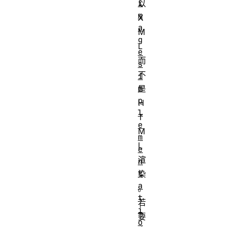
i
以
m
X
a
M
g
L
e
而
s
不
i
m
是
p
H
l
T
e
M
m
L
e
渲
n
t
染
a
。
t
若
i
要
o