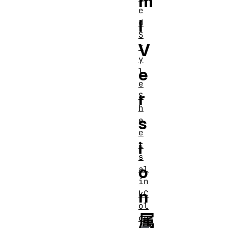
m
e
l
d
S
V
t
y
e
l
e
r
S
h
s
e
e
i
t
s
o
al
in
n
kC
ol
属
or