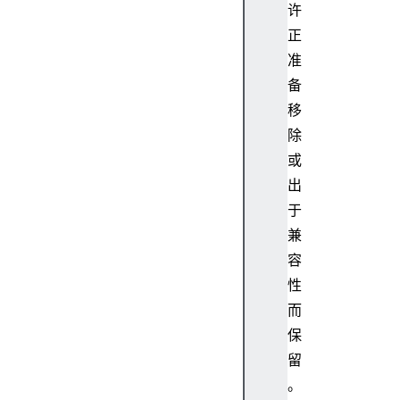
d
许
r
正
e
准
n
备
c
移
o
m
除
p
或
a
出
t
于
M
兼
o
容
d
e
性
c
而
o
保
n
留
t
。
e