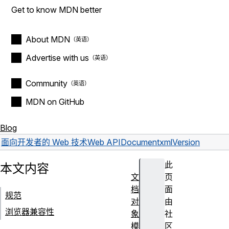
Get to know MDN better
About MDN
Advertise with us
Community
MDN on GitHub
Blog
面向开发者的 Web 技术
Web API
Document
xmlVersion
此
本文内容
文
页
档
面
规范
对
由
浏览器兼容性
象
社
模
区