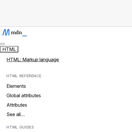
HTML
HTML: Markup language
HTML REFERENCE
Elements
Global attributes
Attributes
See all…
HTML GUIDES