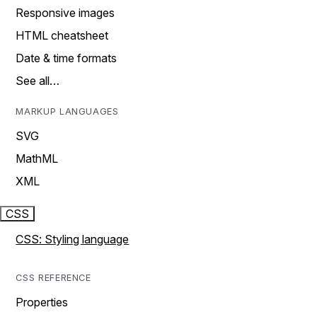
Responsive images
HTML cheatsheet
Date & time formats
See all…
MARKUP LANGUAGES
SVG
MathML
XML
CSS
CSS: Styling language
CSS REFERENCE
Properties