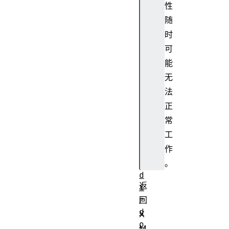
V
性
i
随
e
时
w
可
d
能
e
s
无
i
法
g
正
n
常
M
工
o
作
d
e
。
d
返
i
r
回
d
X
o
M