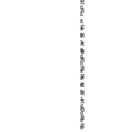
过
n
去
E
，
n
它
a
b
的
l
主
e
要
d
用
h
途
e
是
a
d
检
h
测
i
文
d
档
d
是
e
否
n