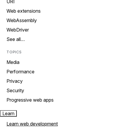
URI
Web extensions
WebAssembly
WebDriver
See all…
TOPICS
Media
Performance
Privacy
Security
Progressive web apps
Learn
Learn web development