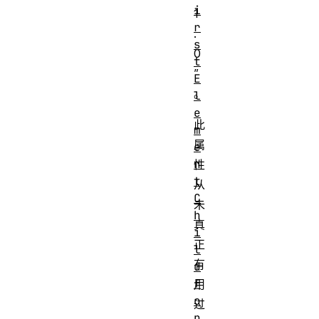
i
1
r
.
s
0
t
”
E
。
l
e
此
m
属
e
n
性
t
从
C
未
h
真
i
正
l
有
d
f
用
o
过
n