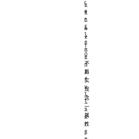
r
e
e
e
n
f
E
o
l
x
e
1
m
0
e
不
n
t
再
f
实
u
现
l
这
l
一
s
属
c
r
性
e
。
e