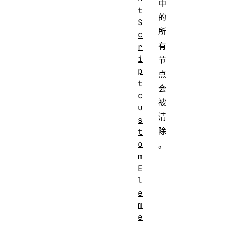
中
t
的
S
所
c
有
r
i
节
p
点
t
会
c
被
u
清
s
除
t
o
。
m
E
l
e
m
e