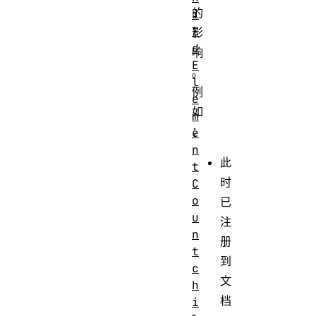
的
i
l
影
d
响
E
。
l
例
e
如
m
：
e
n
此
t
时
C
o
已
u
注
n
册
t
到
c
文
h
档
i