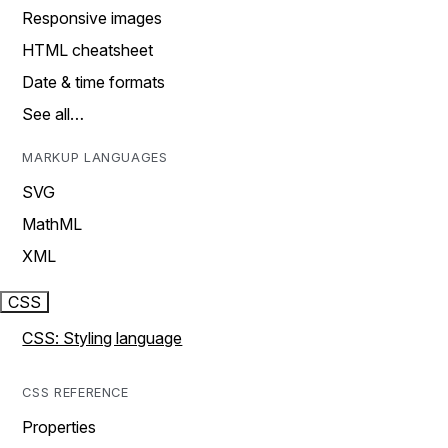
Responsive images
HTML cheatsheet
Date & time formats
See all…
MARKUP LANGUAGES
SVG
MathML
XML
CSS
CSS: Styling language
CSS REFERENCE
Properties