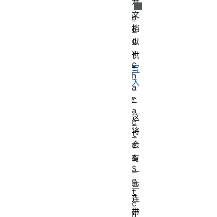
开
文
b
档
o
d
以
y
供
c
写
h
入
a
。
r
a
这
c
将
t
会
e
r
有
S
一
e
些
t
连
c
带
h