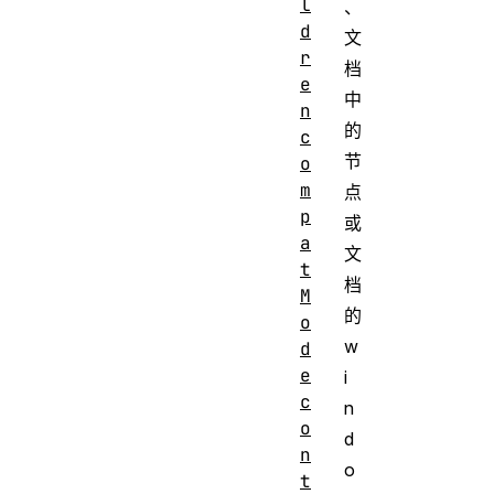
l
、
d
文
r
档
e
中
n
的
c
节
o
m
点
p
或
a
文
t
档
M
的
o
w
d
e
i
c
n
o
d
n
o
t