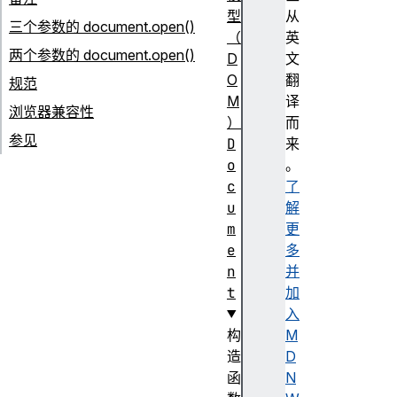
型
从
三个参数的 document.open()
（
英
两个参数的 document.open()
D
文
O
翻
规范
M
译
浏览器兼容性
）
而
参见
D
来
o
。
c
了
u
解
m
更
e
多
n
并
t
加
入
构
M
造
D
函
N