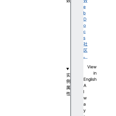
数
W
D
e
o
b
c
D
u
o
m
c
e
s
n
社
t
区
(
。
)
View
in
实
English
例
A
属
l
性
w
a
a
c
y
t