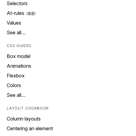
Selectors
At-rules
Values
See all…
CSS GUIDES
Box model
Animations
Flexbox
Colors
See all…
LAYOUT COOKBOOK
Column layouts
Centering an element