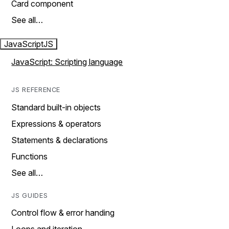
Card component
See all…
JavaScript
JS
JavaScript: Scripting language
JS REFERENCE
Standard built-in objects
Expressions & operators
Statements & declarations
Functions
See all…
JS GUIDES
Control flow & error handing