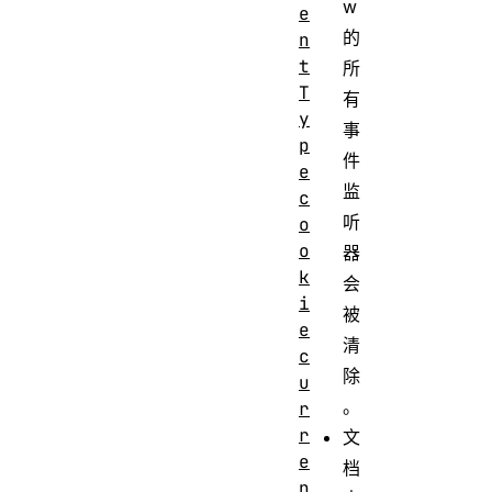
w
e
的
n
t
所
T
有
y
事
p
件
e
监
c
听
o
o
器
k
会
i
被
e
清
c
除
u
。
r
r
文
e
档
n