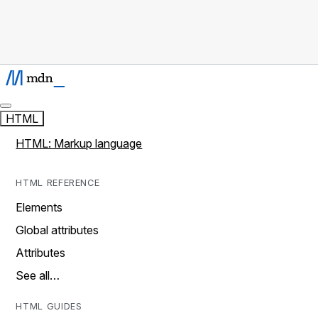
HTML
HTML: Markup language
HTML REFERENCE
Elements
Global attributes
Attributes
See all…
HTML GUIDES