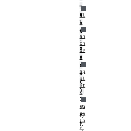
m
e
al
l
n
t
an
.
ch
o
or
p
s
e
ap
n
pl
(
et
)
s
方
bg
法
Co
可
lo
打
r