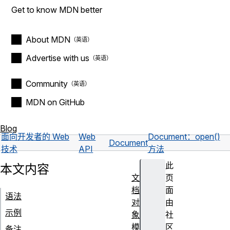
Get to know MDN better
About MDN
Advertise with us
Community
MDN on GitHub
Blog
面向开发者的 Web
Web
Document：open()
Document
技术
API
方法
此
本文内容
文
页
档
面
语法
对
由
示例
象
社
模
区
备注