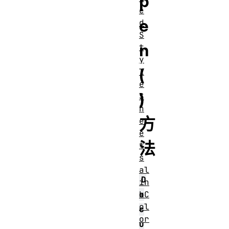
p
e
e
d
S
n
t
y
(
l
e
)
S
h
方
e
e
法
t
s
al
D
in
o
kC
ol
c
or
u