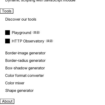
Dynamic scripting with JavaScript module
Tools
Discover our tools
Playground
HTTP Observatory
Border-image generator
Border-radius generator
Box-shadow generator
Color format converter
Color mixer
Shape generator
About