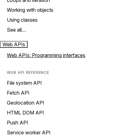
Loops and iteration
Working with objects
Using classes
See all…
Web APIs
Web APIs: Programming interfaces
WEB API REFERENCE
File system API
Fetch API
Geolocation API
HTML DOM API
Push API
Service worker API