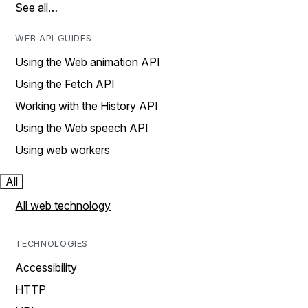
See all…
WEB API GUIDES
Using the Web animation API
Using the Fetch API
Working with the History API
Using the Web speech API
Using web workers
All
All web technology
TECHNOLOGIES
Accessibility
HTTP