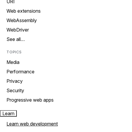
URI
Web extensions
WebAssembly
WebDriver
See all…
TOPICS
Media
Performance
Privacy
Security
Progressive web apps
Learn
Learn web development