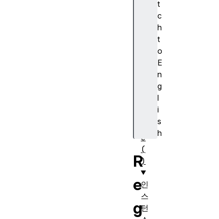
t
t
c
y
h
p
t
e
o
.
E
c
n
o
g
m
l
p
i
i
s
l
h
e
(
R
)
e
인
스
g
턴