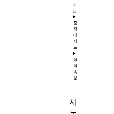
o
n
정
적
메
서
드
정
적
속
성
시
도