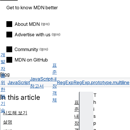
Get to know MDN better
About MDN
Advertise with us
Community
개
MDN on GitHub
발
표
자
준
Blog
를
JavaScript
내
위
JavaScript
RegExp
RegExp.prototype.multiline
참고서
장
한
객
T
In this article
웹
체
표
h
기
준
i
술
시도해 보기
내
s
설명
장
p