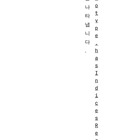
o
나
t
타
y
냅
p
니
e
다
.
h
.
a
s
I
n
d
i
c
e
s
R
e