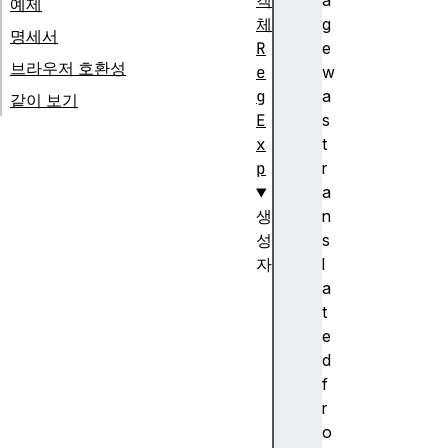
객
a
예제
체
g
명세서
R
e
브라우저 호환성
e
w
g
a
같이 보기
E
s
x
t
p
r
a
생
n
성
s
자
l
R
a
e
t
g
e
E
d
x
f
p
r
(
o