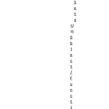
S
e
t
s
상
속
O
b
j
e
c
t
/
F
u
n
c
t
i