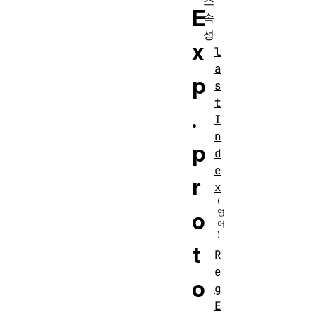
스
E
속
성
x
l
a
p
s
t
.
I
n
p
d
e
r
x
o
t
R
e
o
g
E