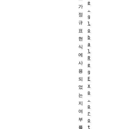
e
가
.
정
g
규
l
o
표
b
현
a
식
l
에
R
사
e
용
g
E
되
x
었
p
는
.
지
p
여
r
부
o
t
를