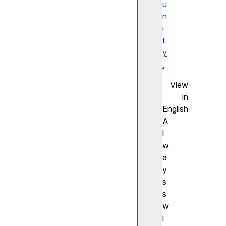
u
인
n
스
i
턴
t
스
y
메
.
서
드
View
R
in
e
English
g
A
E
l
x
w
p
a
.
y
p
s
r
s
o
w
t
i
o