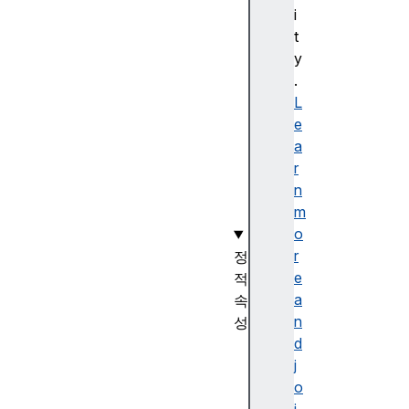
s
i
c
t
a
y
p
.
e
L
(
e
)
a
r
n
m
o
r
정
e
적
a
속
n
성
d
R
j
e
o
g