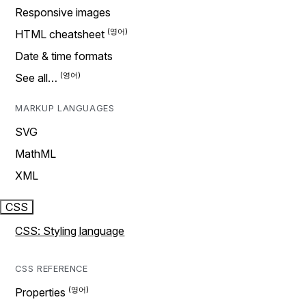
Responsive images
HTML cheatsheet
Date & time formats
See all…
MARKUP LANGUAGES
SVG
MathML
XML
CSS
CSS: Styling language
CSS REFERENCE
Properties