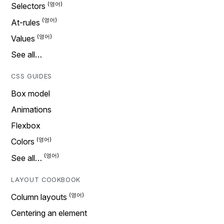
Selectors
At-rules
Values
See all…
CSS GUIDES
Box model
Animations
Flexbox
Colors
See all…
LAYOUT COOKBOOK
Column layouts
Centering an element