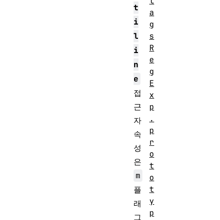
l
t
a
i
g
l
s
R
i
e
n
g
e
E
접
x
근
p
.
자
p
속
r
성
o
은
t
m
o
t
플
y
래
p
그