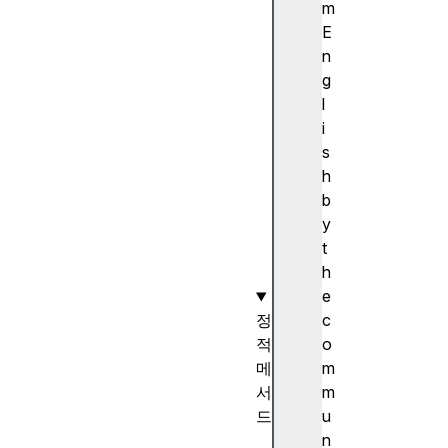
)
m
c
E
o
n
n
g
s
l
t
i
r
s
u
h
c
b
t
y
o
t
r
h
e
정
c
적
o
메
m
서
m
드
u
e
n