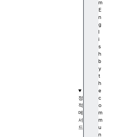
)
m
c
E
o
n
n
g
s
l
t
i
r
s
u
h
c
b
t
y
o
t
r
h
e
정
c
적
o
메
m
서
m
드
u
e
n