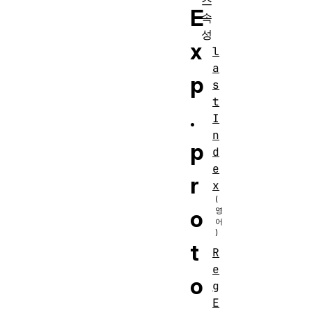
스
E
속
성
x
l
a
p
s
t
.
I
n
p
d
e
r
x
o
t
R
e
o
g
E