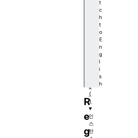
t
t
c
y
h
p
t
e
o
.
E
c
n
o
g
m
l
p
i
i
s
l
h
e
(
R
)
e
인
스
g
턴