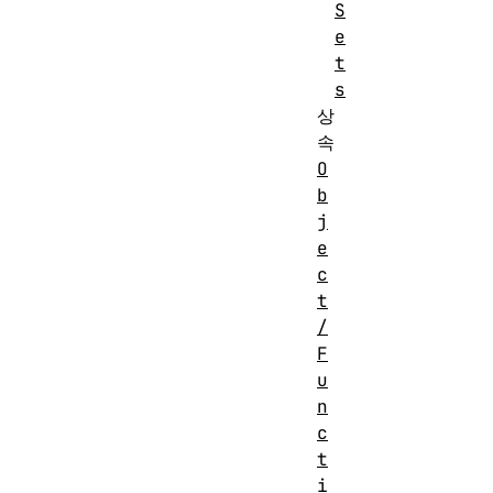
S
e
t
s
상
속
O
b
j
e
c
t
/
F
u
n
c
t
i