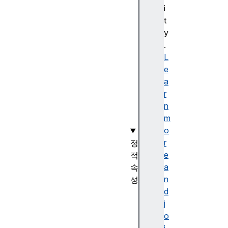
s
i
c
t
a
y
p
.
e
L
(
e
)
a
r
n
m
o
r
정
e
적
a
속
n
성
d
R
j
e
o
g