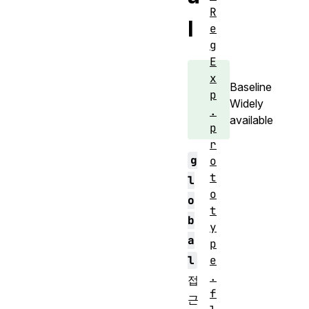
R
l
e
g
E
x
Baseline
p
Widely
.
available
p
r
g
o
t
l
o
o
t
b
y
a
p
l
e
.
접
f
근