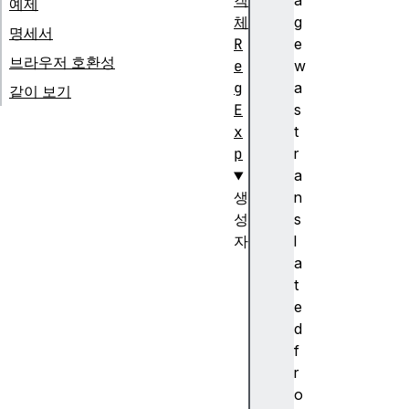
객
a
예제
체
g
명세서
R
e
브라우저 호환성
e
w
g
a
같이 보기
E
s
x
t
p
r
a
생
n
성
s
자
l
R
a
e
t
g
e
E
d
x
f
p
r
(
o