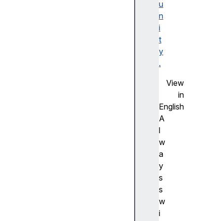
u
인
n
스
i
턴
t
스
y
메
.
서
드
View
R
in
e
English
g
A
E
l
x
w
p
a
.
y
p
s
r
s
o
w
t
i
o