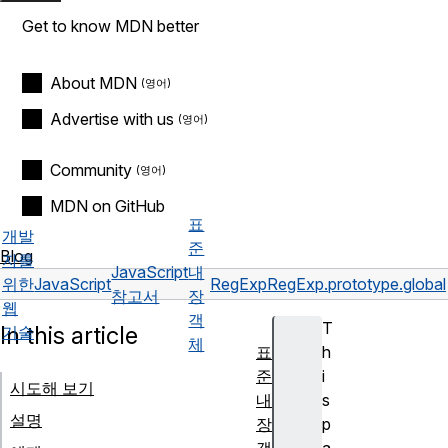
Get to know MDN better
About MDN
Advertise with us
Community
MDN on GitHub
표
개발
준
Blog
자를
JavaScript
내
위한
JavaScript
RegExp
RegExp.prototype.global
참고서
장
웹
객
T
In this article
기술
체
표
h
준
i
시도해 보기
내
s
설명
장
p