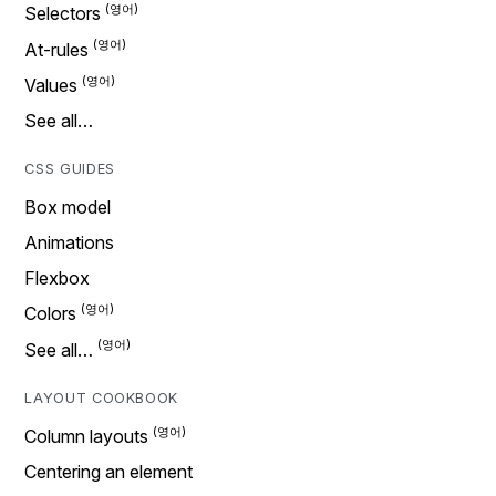
Selectors
At-rules
Values
See all…
CSS GUIDES
Box model
Animations
Flexbox
Colors
See all…
LAYOUT COOKBOOK
Column layouts
Centering an element