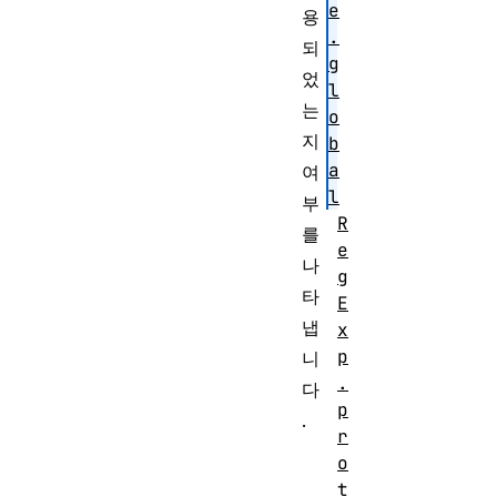
e
용
.
되
g
었
l
는
o
지
b
a
여
l
부
R
를
e
나
g
타
E
냅
x
p
니
.
다
p
.
r
o
t