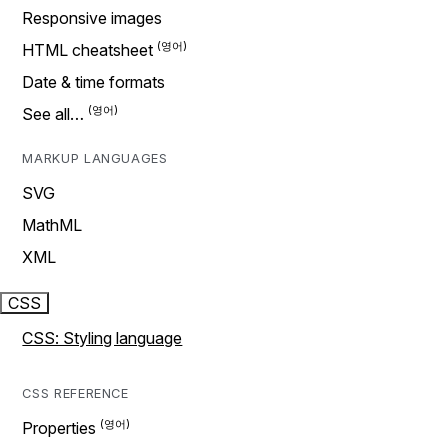
Responsive images
HTML cheatsheet
Date & time formats
See all…
MARKUP LANGUAGES
SVG
MathML
XML
CSS
CSS: Styling language
CSS REFERENCE
Properties