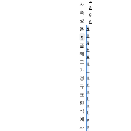
l
자
a
속
g
성
s
R
은
e
g
g
플
E
래
x
그
p
가
.
p
정
r
규
o
표
t
현
o
식
t
에
y
p
사