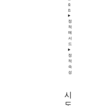
o
n
정
적
메
서
드
정
적
속
성
시
도