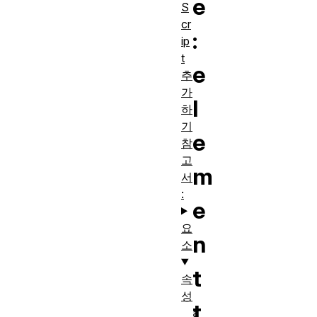
e
S
cr
:
ip
t
e
추
가
l
하
기
e
참
고
m
서
:
e
요
n
소
t
속
성
t
a