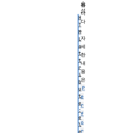
속
됩
성
니
H
다
T
.
M
자
L
a
세
t
한
t
내
r
용
i
은
b
P
u
t
e
e
r
:
f
e
o
l
r
e