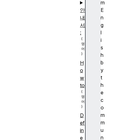
m
안
E
내
n
서
g
:
l
i
s
h
b
H
y
o
t
w
h
to
e
c
o
m
D
m
ef
u
in
n
e