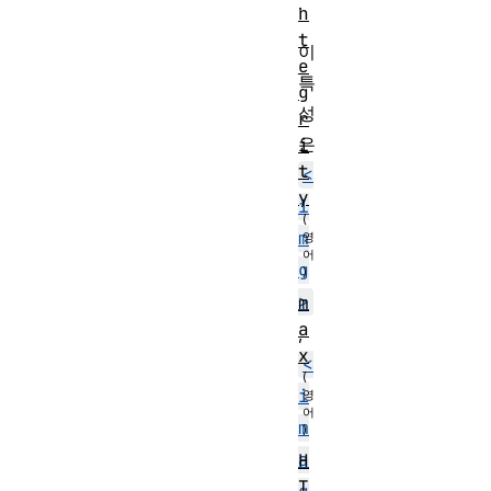
.
n
t
이
e
특
g
성
r
은
i
t
<
y
i
m
g
>
m
a
,
x
<
i
m
a
H
T