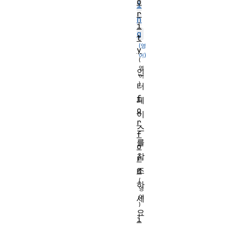
o
i
r
n
i
g
t
y
인
터
f
페
o
이
r
스
f
를
o
참
r
조
m
하
세
요
i