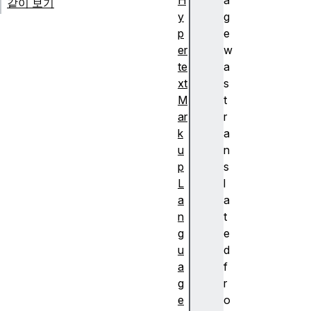
H
a
같이 보기
y
g
p
e
er
w
te
a
xt
s
M
t
ar
r
k
a
u
n
p
s
L
l
a
a
n
t
g
e
u
d
a
f
g
r
e
o