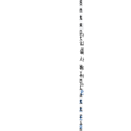
e
o
n
n
t
t
e
"
n
타
t
입
을
사
H
용
T
하
M
는
L
P
a
e
t
t
r
r
f
i
o
b