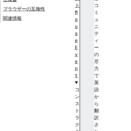
ト
コ
ブラウザーの互換性
M
ミ
関連情報
o
ュ
u
ニ
s
テ
e
ィ
E
ー
v
の
e
尽
n
力
t
で
英
コ
語
ン
か
ス
ら
ト
翻
ラ
訳
ク
さ