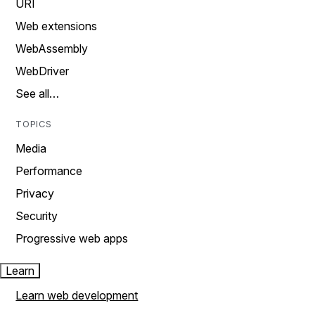
URI
Web extensions
WebAssembly
WebDriver
See all…
TOPICS
Media
Performance
Privacy
Security
Progressive web apps
Learn
Learn web development