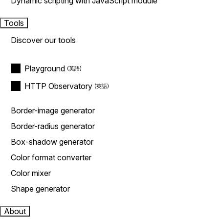
Dynamic scripting with JavaScript module
Tools
Discover our tools
Playground
HTTP Observatory
Border-image generator
Border-radius generator
Box-shadow generator
Color format converter
Color mixer
Shape generator
About