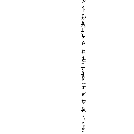
e
ン
Y
ト
r
が
e
発
l
行
a
さ
t
e
れ
d
た
T
と
a
き
r
に
g
マ
e
t
ウ
s
ス
c
（
r
ま
e