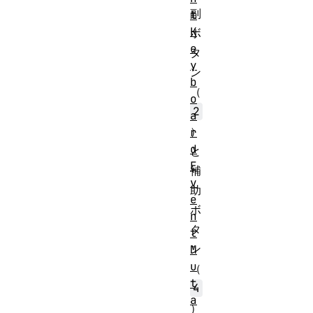
副
t
K
ボ
e
タ
y
ン
b
（
o
2
a
）
r
d
と
E
補
v
助
e
ボ
n
タ
t
ン
M
u
（
t
4
a
）