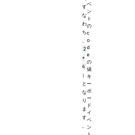
ベ
す
ン
な
ト
わ
の
ち
c
o
、
d
2
e
+
の
4
値
）
キ
ー
と
ボ
な
ー
り
ド
ま
イ
す
ベ
。
ン
ト