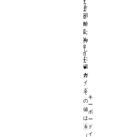
t
を
i
同
o
n
時
E
に
v
押
e
し
n
た
t
場
ガ
合
イ
、
ド
そ
キ
の
ー
値
ボ
は
ー
ド
6
イ
（