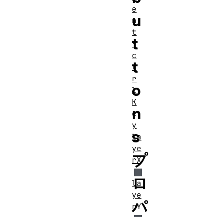
e
u
n
t
t
Y
c
t
t
r
o
l
K
n
e
y
s
la
ye
プ
rX
ロ
la
ye
パ
rY