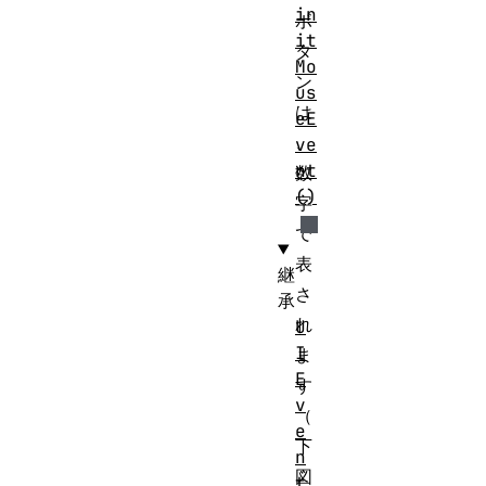
in
ボ
it
タ
Mo
ン
us
は
eE
、
ve
nt
数
()
字
で
表
継
さ
承
れ
U
I
ま
E
す
v
（
e
下
n
図
t