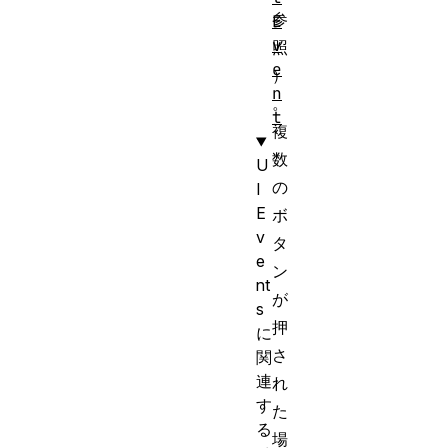
参
E
v
照
e
）
n
。
t
複
数
U
の
I
E
ボ
v
タ
e
ン
nt
が
s
押
に
さ
関
連
れ
す
た
る
場