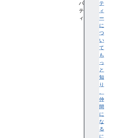
パ
テ
テ
ィ
ィ
ー
WE
に
BK
つ
IT
い
_F
て
OR
も
CE
っ
_A
と
T_
知
FO
り
RC
、
E_
仲
MO
間
US
に
E_
な
DO
る
WN
に