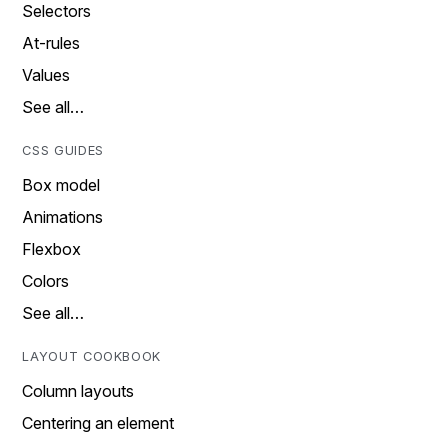
Selectors
At-rules
Values
See all…
CSS GUIDES
Box model
Animations
Flexbox
Colors
See all…
LAYOUT COOKBOOK
Column layouts
Centering an element