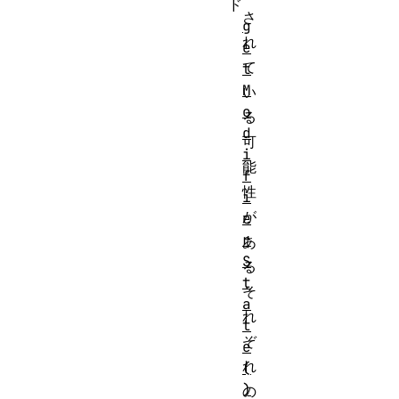
ド
さ
g
れ
e
て
t
M
い
o
る
d
可
i
能
f
性
i
が
e
r
あ
S
る
t
そ
a
れ
t
ぞ
e
れ
(
)
の