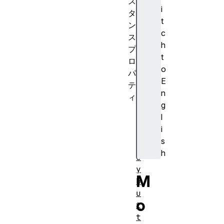
ス
i
タ
t
ン
c
ス
h
プ
t
ロ
o
パ
E
テ
n
ィ
g
a
l
l
i
t
s
K
h
e
y
M
b
u
o
t
t