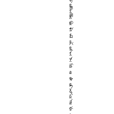
り
e
専
t
用
X
の
o
f
プ
f
ロ
s
パ
e
テ
t
ィ
Y
で
p
a
、
g
マ
e
ウ
X
ス
p
イ
a
ベ
g