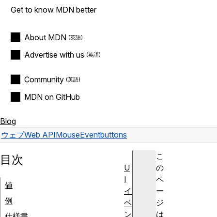
Get to know MDN better
About MDN
Advertise with us
Community
MDN on GitHub
Blog
ウェブ
Web API
MouseEvent
buttons
こ
目次
U
の
I
ペ
値
イ
ー
例
ベ
ジ
ン
は
仕様書