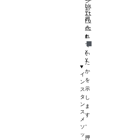
ン
bk
が
it
押
Fo
さ
rc
e
れ
て
x
い
y
た
か
イ
を
ン
示
ス
タ
し
ン
ま
ス
す
メ
。
ソ
ッ
押