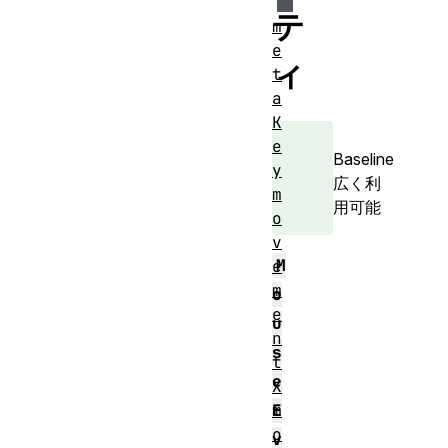
テ
m
e
ィ
t
a
K
e
Baseline
y
広く利
m
用可能
o
v
M
e
m
o
e
u
n
s
t
e
X
m
E
o
v