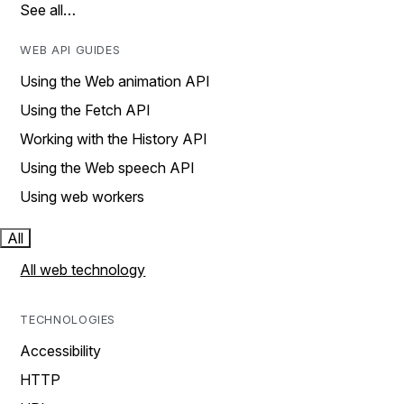
See all…
WEB API GUIDES
Using the Web animation API
Using the Fetch API
Working with the History API
Using the Web speech API
Using web workers
All
All web technology
TECHNOLOGIES
Accessibility
HTTP