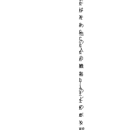
た
e
は
n
X
そ
s
の
c
他
r
の
e
入
e
力
n
Y
機
s
器
h
）
i
の
f
ど
t
の
K
e
ボ
y
タ
we