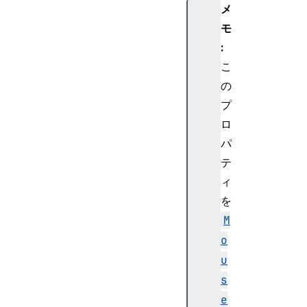
メ
の
モ
k
e
:
y
こ
の
の
値
プ
ロ
パ
テ
ィ
を
M
o
u
s
e