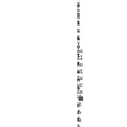
v
e
e
n
m
t
e
n
.
t
b
Y
u
mo
t
zI
t
np
ut
o
So
n
ur
s
ce
は
読
o
f
み
f
取
s