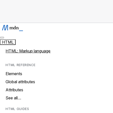
HTML
HTML: Markup language
HTML REFERENCE
Elements
Global attributes
Attributes
See all…
HTML GUIDES