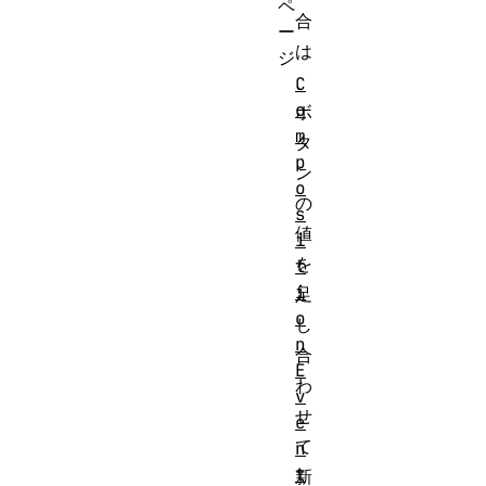
ペ
合
ー
は
ジ
、
C
o
ボ
m
タ
p
ン
o
の
s
値
i
を
t
i
足
o
し
n
合
E
わ
v
せ
e
て
n
t
新