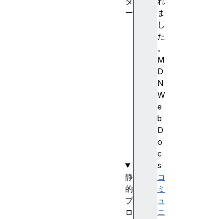
タ
れ
ー
ま
M
し
o
た
u
。
s
M
e
D
E
N
v
W
e
e
n
b
t
D
(
o
)
c
s
静
コ
的
ミ
プ
ュ
ロ
ニ