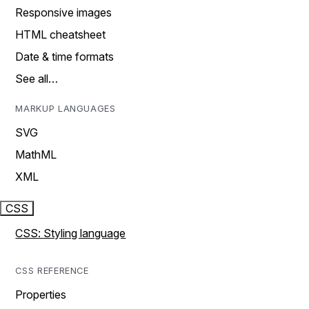
Responsive images
HTML cheatsheet
Date & time formats
See all…
MARKUP LANGUAGES
SVG
MathML
XML
CSS
CSS: Styling language
CSS REFERENCE
Properties