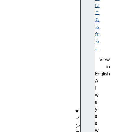
は
WE
こ
BK
ち
IT
ら
_F
か
OR
ら
CE
。
_A
View
T_
in
MO
English
US
A
E_
l
DO
w
WN
a
y
s
イ
s
ン
w