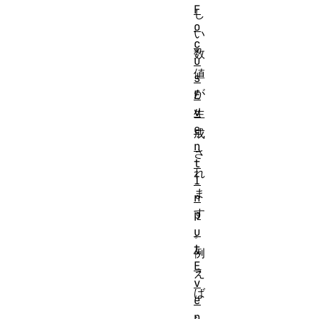
F
し
o
い
c
数
u
値
s
が
E
v
生
e
成
n
さ
t
れ
I
ま
n
す
p
u
。
t
例
E
え
v
ば
e
、
n