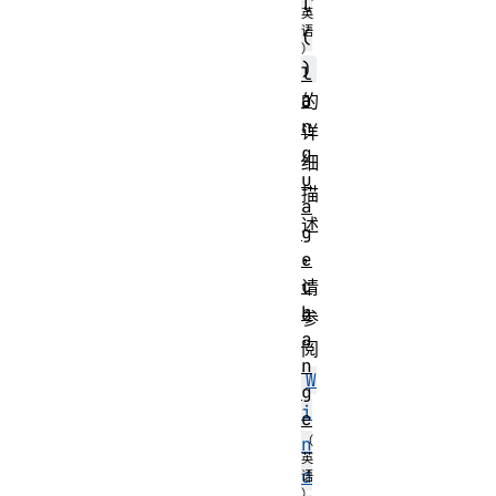
l
(
)
l
a
的
n
详
g
细
u
描
a
述
g
，
e
c
请
h
参
a
阅
n
W
g
i
e
n
d