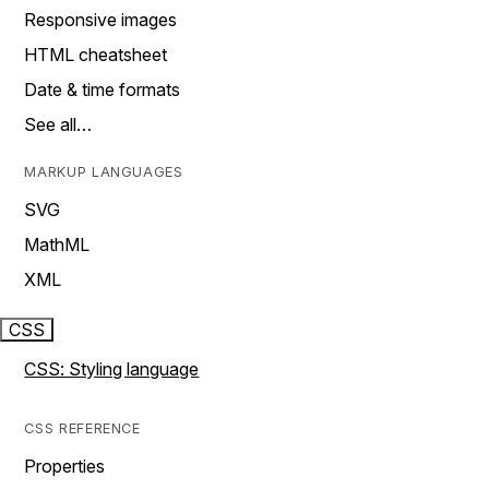
Responsive images
HTML cheatsheet
Date & time formats
See all…
MARKUP LANGUAGES
SVG
MathML
XML
CSS
CSS: Styling language
CSS REFERENCE
Properties