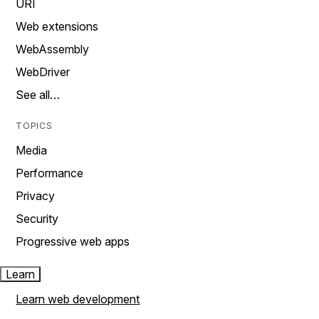
URI
Web extensions
WebAssembly
WebDriver
See all…
TOPICS
Media
Performance
Privacy
Security
Progressive web apps
Learn
Learn web development