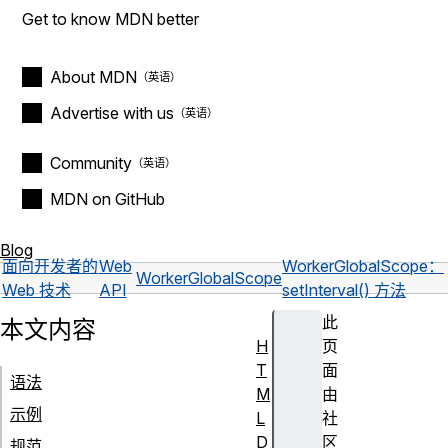
Get to know MDN better
About MDN
Advertise with us
Community
MDN on GitHub
Blog
面向开发者的
Web
WorkerGlobalScope：
WorkerGlobalScope
Web 技术
API
setInterval() 方法
此
本文内容
H
页
T
面
语法
M
由
示例
L
社
D
区
规范