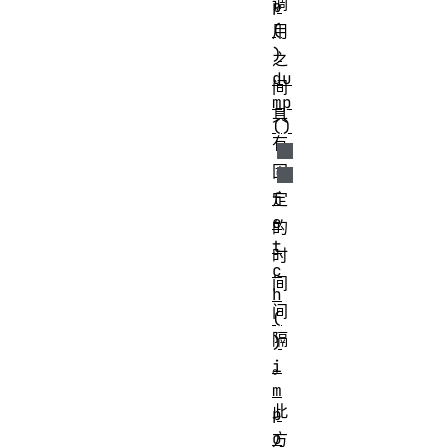
调
p
(
用
)
之
du
间
mp
具
()
有
固
f
定
e
的
t
时
c
间
h
间
(
隔
)
i
。
m
此
p
o
方