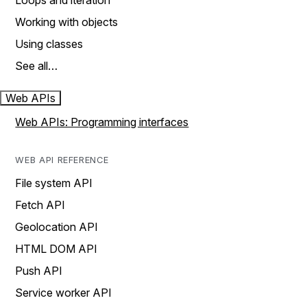
Loops and iteration
Working with objects
Using classes
See all…
Web APIs
Web APIs: Programming interfaces
WEB API REFERENCE
File system API
Fetch API
Geolocation API
HTML DOM API
Push API
Service worker API