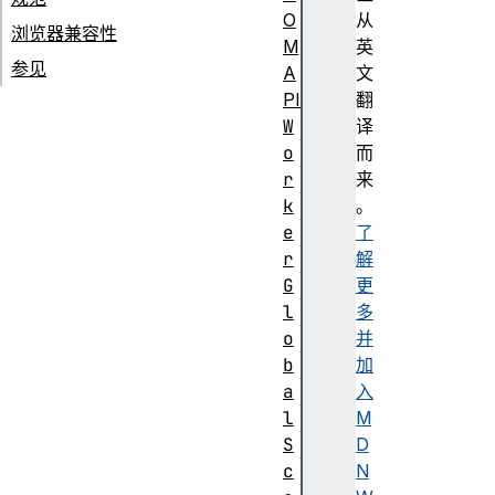
O
从
浏览器兼容性
M
英
参见
A
文
PI
翻
W
译
o
而
r
来
k
。
e
了
r
解
G
更
l
多
o
并
b
加
a
入
l
M
S
D
c
N