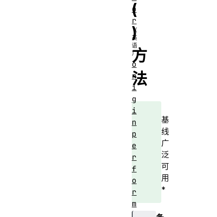
(
o
r
)
方
o
法
r
i
g
i
基
n
线
p
广
e
泛
r
可
f
用
o
*
r
m
a