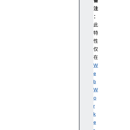
备
n
注
c
：
e
此
s
特
c
h
性
e
仅
d
在
u
W
l
e
e
b
r
W
o
r
s
k
e
e
l
f