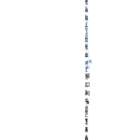
t
l
o
b
S
(
c
)
o
b
p
t
e
o
a
(
接
)
c
口
l
的
e
s
a
e
r
t
I
I
n
t
n