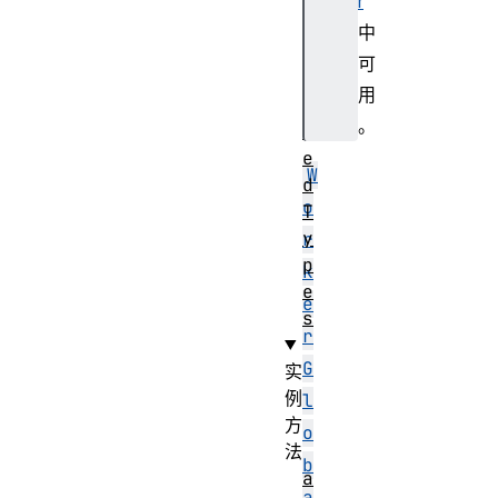
r
t
中
r
可
u
用
s
。
t
e
W
d
o
T
y
r
p
k
e
e
s
r
G
实
例
l
方
o
法
b
a
a