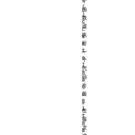
个
(
函
)
数
c
或
r
执
e
a
行
t
一
e
个
I
代
m
码
a
片
g
e
段
B
，
i
在
t
每
m
次
a