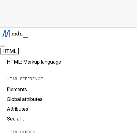
HTML
HTML: Markup language
HTML REFERENCE
Elements
Global attributes
Attributes
See all…
HTML GUIDES