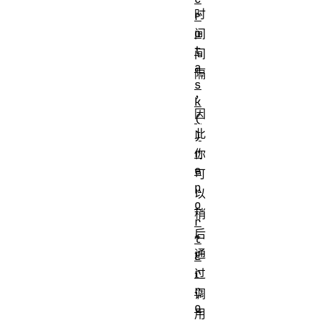
时
r
o
间
t
间
a
隔
s
，
k
因
(
此
)
r
你
e
可
p
以
o
稍
r
后
t
通
E
r
过
r
调
o
用