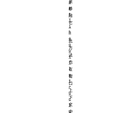
来
s
e
移
t
除
T
它
i
。
m
e
此
o
方
u
法
t
也
(
)
在
s
窗
t
口
r
上
u
下
c
文
t
u
中