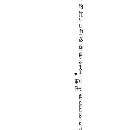
r
可
e
用
d
：
C
有
l
关
o
n
s
e
e
(
t
)
I
n
事
件
t
e
e
r
r
r
v
o
a
r