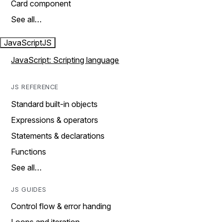
Card component
See all…
JavaScript
JS
JavaScript: Scripting language
JS REFERENCE
Standard built-in objects
Expressions & operators
Statements & declarations
Functions
See all…
JS GUIDES
Control flow & error handing