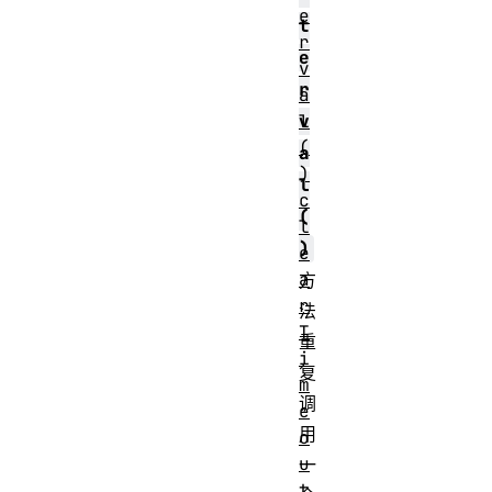
e
t
r
e
v
r
a
l
v
(
a
)
l
c
(
l
)
e
a
方
r
法
T
重
i
复
m
调
e
用
o
u
一
t