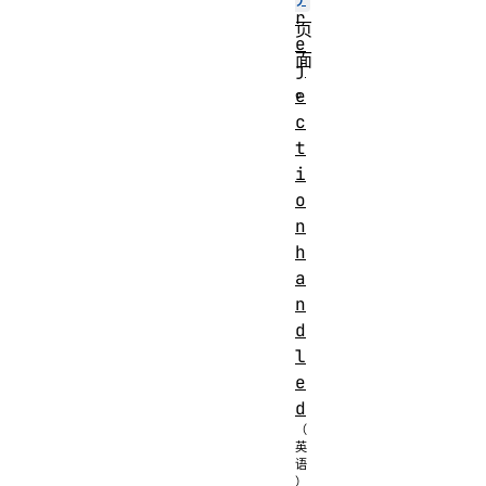
r
页
e
面
j
。
e
c
t
i
o
n
h
a
n
d
l
e
d