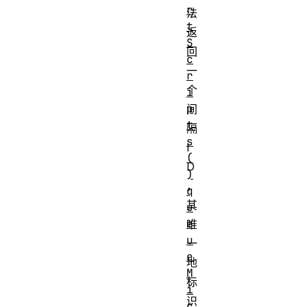
r
法
t
返
S
回
c
一
r
个
i
p
间
t
隔
s
I
(
D
)
，
q
其
u
e
唯
u
一
e
地
M
标
i
识
c