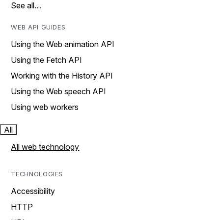
See all…
WEB API GUIDES
Using the Web animation API
Using the Fetch API
Working with the History API
Using the Web speech API
Using web workers
All
All web technology
TECHNOLOGIES
Accessibility
HTTP