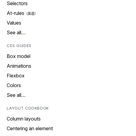
Selectors
At-rules
Values
See all…
CSS GUIDES
Box model
Animations
Flexbox
Colors
See all…
LAYOUT COOKBOOK
Column layouts
Centering an element