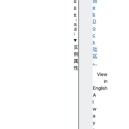
o
W
p
e
e
b
D
o
c
s
实
社
例
区
属
。
性
View
c
in
a
English
c
A
h
l
e
w
s
a
c
y
r