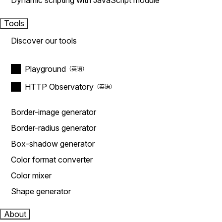
Dynamic scripting with JavaScript module
Tools
Discover our tools
Playground
HTTP Observatory
Border-image generator
Border-radius generator
Box-shadow generator
Color format converter
Color mixer
Shape generator
About