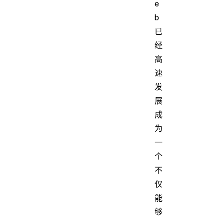
e
b
已
经
高
速
发
展
成
为
一
个
不
仅
能
够