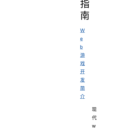
指
南
W
e
b
游
戏
开
发
简
介
现
代
w