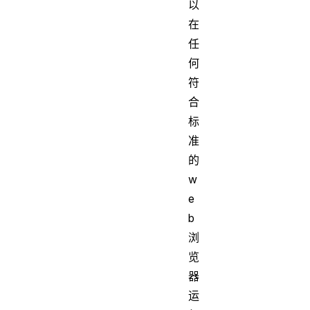
以
在
任
何
符
合
标
准
的
w
e
b
浏
览
器
运