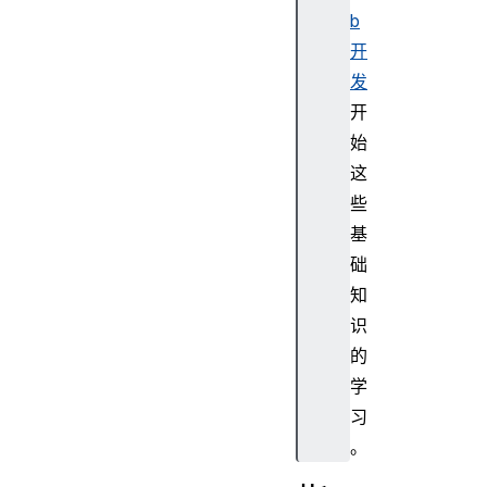
b
开
发
开
始
这
些
基
础
知
识
的
学
习
。