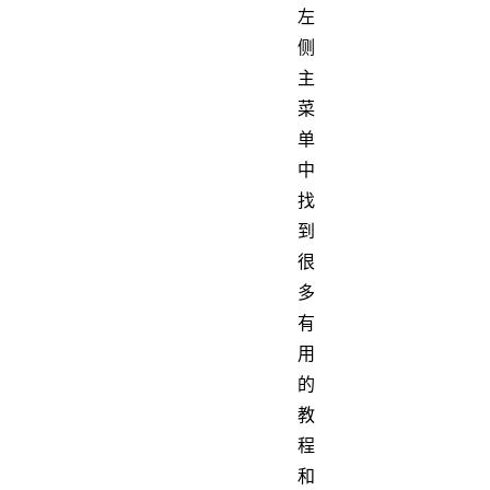
左
侧
主
菜
单
中
找
到
很
多
有
用
的
教
程
和