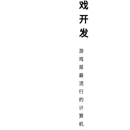
戏
开
发
游
戏
是
最
流
行
的
计
算
机