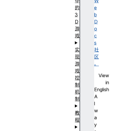
中
W
的
e
3
b
D
D
游
o
戏
c
s
实
社
现
区
游
。
戏
View
控
in
制
English
机
A
制
l
w
教
a
程
y