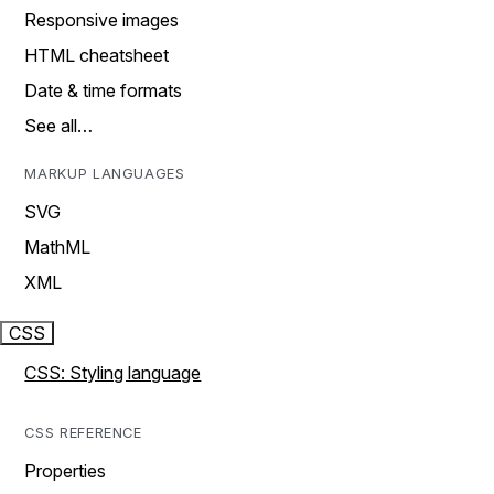
Responsive images
HTML cheatsheet
Date & time formats
See all…
MARKUP LANGUAGES
SVG
MathML
XML
CSS
CSS: Styling language
CSS REFERENCE
Properties