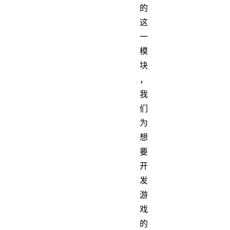
的
这
一
模
块
，
我
们
为
想
要
开
发
游
戏
的