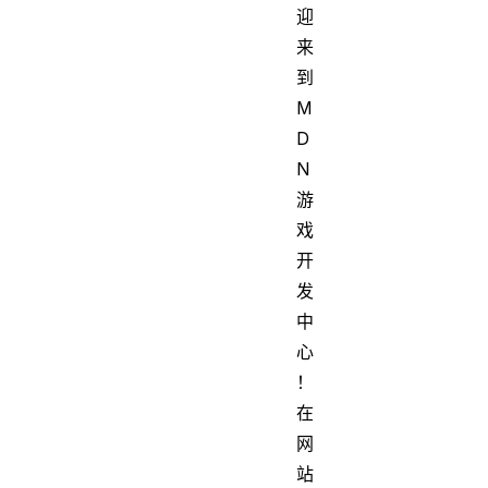
迎
来
到
M
D
N
游
戏
开
发
中
心
！
在
网
站