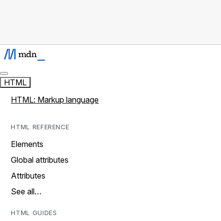
HTML
HTML: Markup language
HTML REFERENCE
Elements
Global attributes
Attributes
See all…
HTML GUIDES