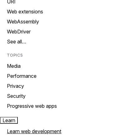
URI
Web extensions
WebAssembly
WebDriver
See all…
TOPICS
Media
Performance
Privacy
Security
Progressive web apps
Learn
Learn web development