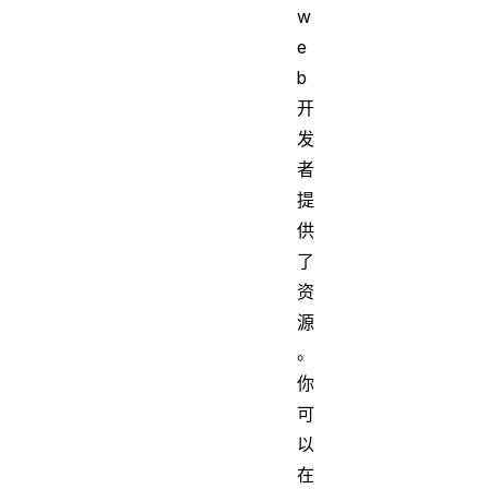
w
e
b
开
发
者
提
供
了
资
源
。
你
可
以
在