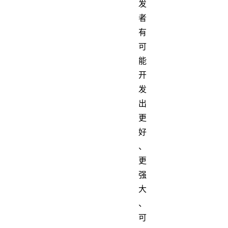
发
者
有
可
能
开
发
出
更
好
、
更
强
大
、
可