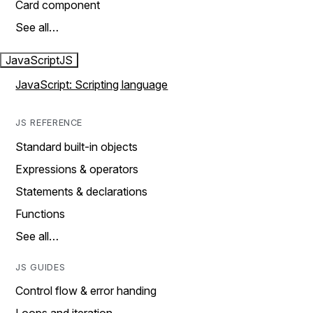
Card component
See all…
JavaScript
JS
JavaScript: Scripting language
JS REFERENCE
Standard built-in objects
Expressions & operators
Statements & declarations
Functions
See all…
JS GUIDES
Control flow & error handing