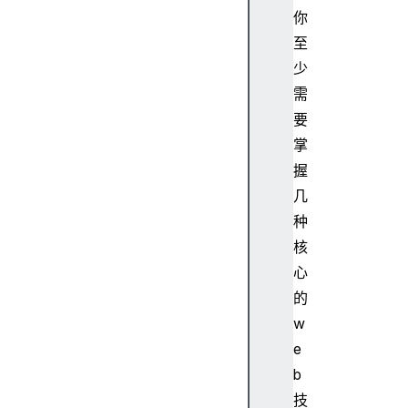
你
至
少
需
要
掌
握
几
种
核
心
的
w
e
b
技