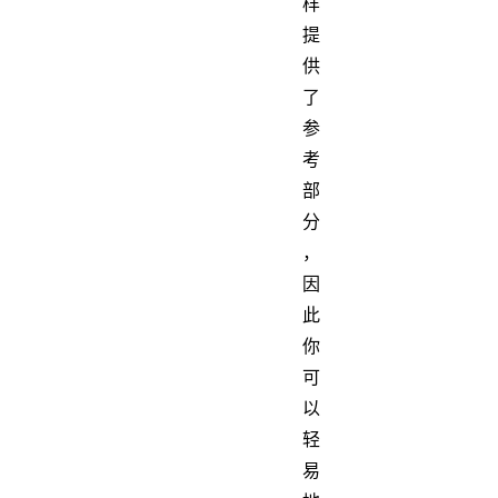
样
提
供
了
参
考
部
分
，
因
此
你
可
以
轻
易