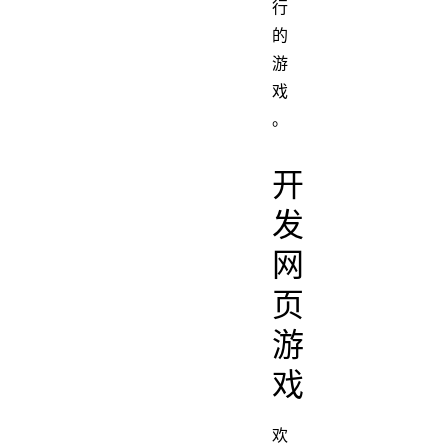
行
的
游
戏
。
开
发
网
页
游
戏
欢