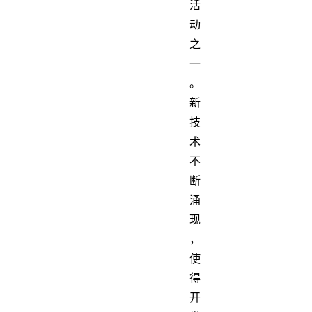
活
动
之
一
。
新
技
术
不
断
涌
现
，
使
得
开