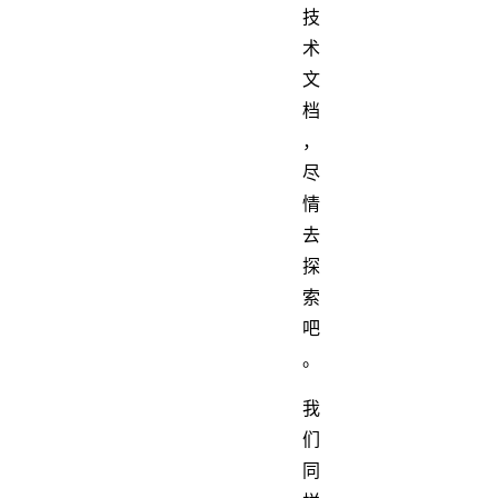
技
术
文
档
，
尽
情
去
探
索
吧
。
我
们
同