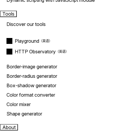
Dynamic scripting with JavaScript module
Tools
Discover our tools
Playground
HTTP Observatory
Border-image generator
Border-radius generator
Box-shadow generator
Color format converter
Color mixer
Shape generator
About