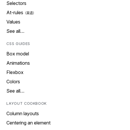
Selectors
At-rules
Values
See all…
CSS GUIDES
Box model
Animations
Flexbox
Colors
See all…
LAYOUT COOKBOOK
Column layouts
Centering an element