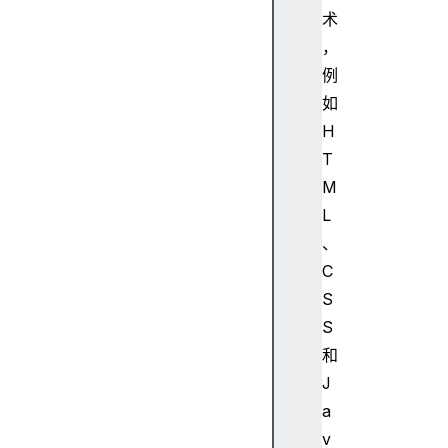
术
，
例
如
H
T
M
L
、
C
S
S
和
J
a
v