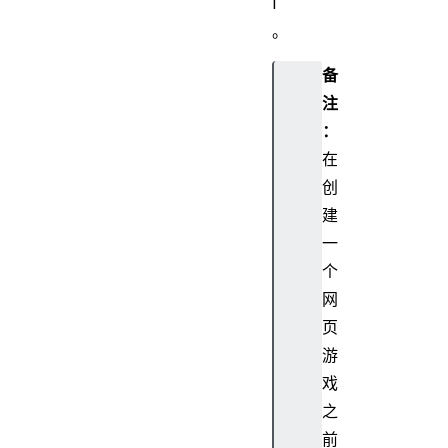
I
。
备
注
：
在
创
建
一
个
网
页
游
戏
之
前