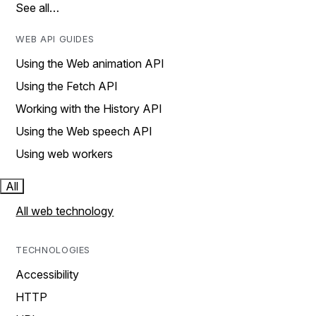
See all…
WEB API GUIDES
Using the Web animation API
Using the Fetch API
Working with the History API
Using the Web speech API
Using web workers
All
All web technology
TECHNOLOGIES
Accessibility
HTTP