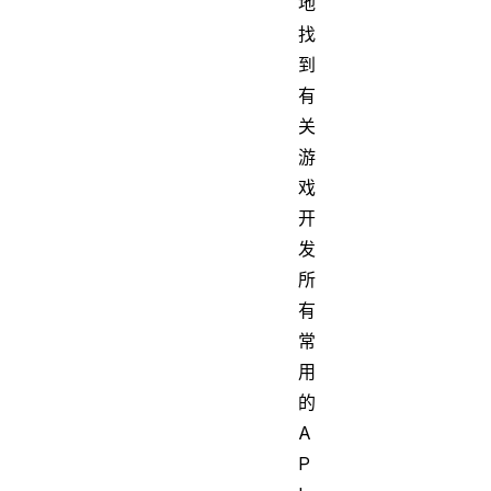
地
找
到
有
关
游
戏
开
发
所
有
常
用
的
A
P