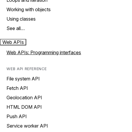
Loops and iteration
Working with objects
Using classes
See all…
Web APIs
Web APIs: Programming interfaces
WEB API REFERENCE
File system API
Fetch API
Geolocation API
HTML DOM API
Push API
Service worker API