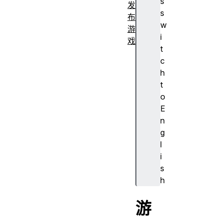
s
发
s
布
w
游
i
戏
t
c
h
t
o
E
n
g
l
i
s
h
游