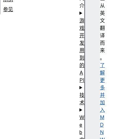
介
从
参见
英
游
文
戏
翻
开
译
发
而
用
来
到
。
的
了
A
解
PI
更
多
技
并
术
加
入
W
M
e
D
b
N