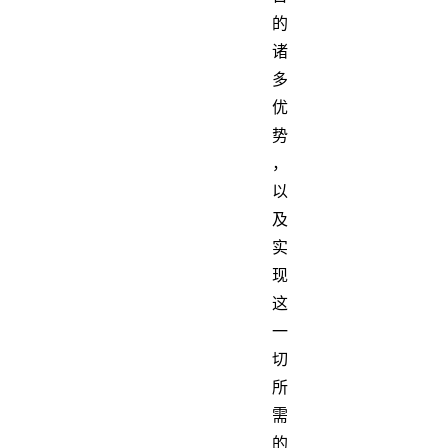
的
诸
多
优
势
，
以
及
实
现
这
一
切
所
需
的