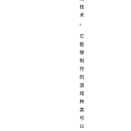
技
术
。
它
能
够
制
作
的
游
戏
种
类
可
以