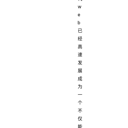
w
e
b
已
经
高
速
发
展
成
为
一
个
不
仅
能