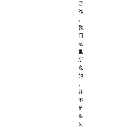
游
戏
。
我
们
这
里
所
说
的
，
并
不
是
很
久