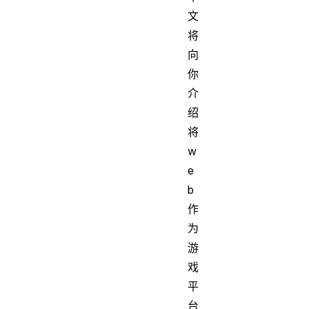
文
将
向
你
介
绍
将
w
e
b
作
为
游
戏
平
台