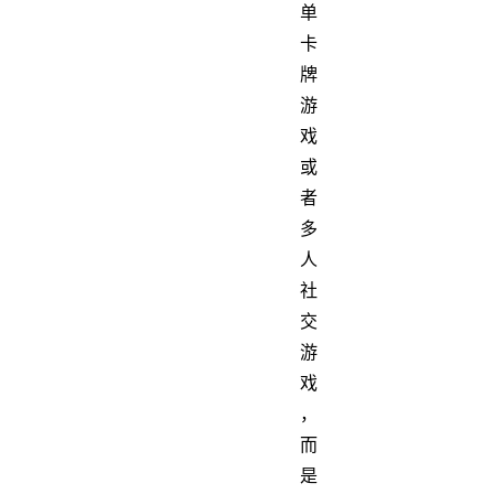
单
卡
牌
游
戏
或
者
多
人
社
交
游
戏
，
而
是