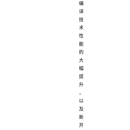
编
译
技
术
性
能
的
大
幅
提
升
，
以
及
新
开