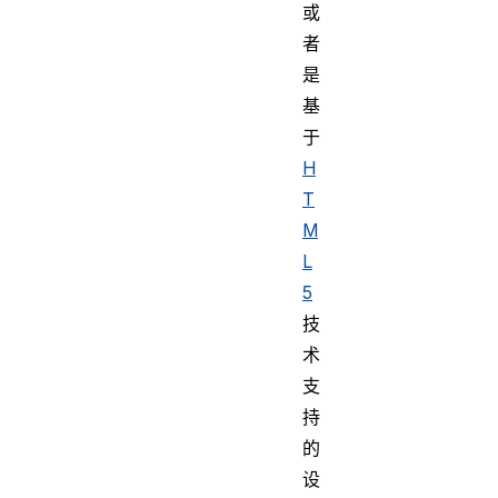
或
者
是
基
于
H
T
M
L
5
技
术
支
持
的
设