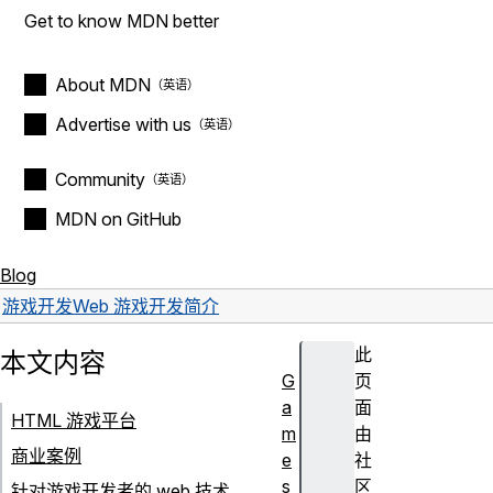
Get to know MDN better
About MDN
Advertise with us
Community
MDN on GitHub
Blog
游戏开发
Web 游戏开发简介
此
本文内容
G
页
a
面
HTML 游戏平台
m
由
商业案例
e
社
s
区
针对游戏开发者的 web 技术