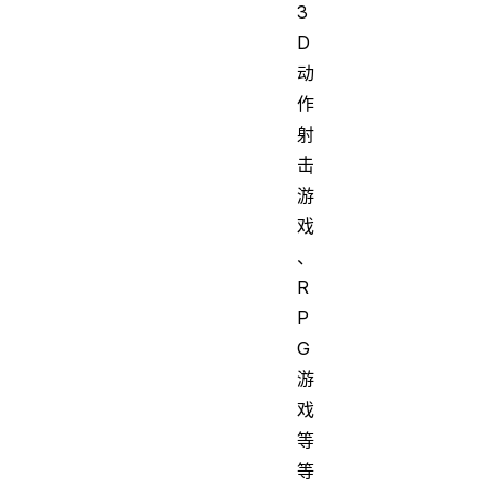
3
D
动
作
射
击
游
戏
、
R
P
G
游
戏
等
等