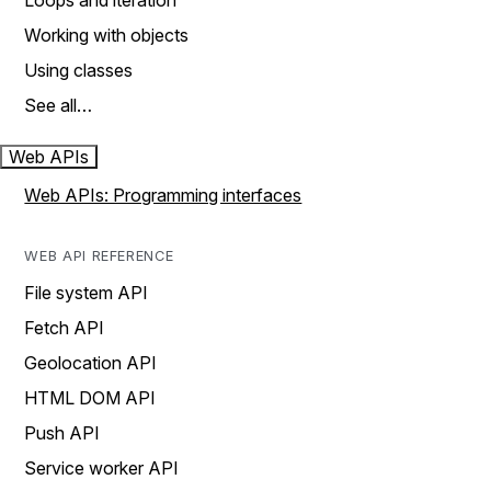
Loops and iteration
Working with objects
Using classes
See all…
Web APIs
Web APIs: Programming interfaces
WEB API REFERENCE
File system API
Fetch API
Geolocation API
HTML DOM API
Push API
Service worker API