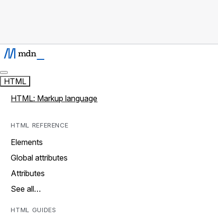
HTML
HTML: Markup language
HTML REFERENCE
Elements
Global attributes
Attributes
See all…
HTML GUIDES