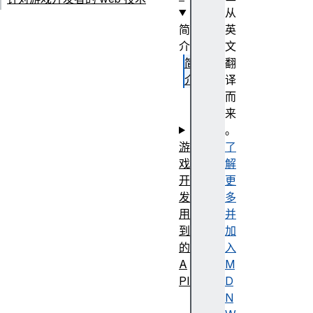
从
简
英
介
文
简
翻
介
译
剖
而
析
来
。
游
了
戏
解
开
更
发
多
用
并
到
加
的
入
A
M
PI
D
N