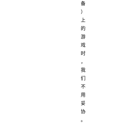
备
）
上
的
游
戏
时
，
我
们
不
用
妥
协
。