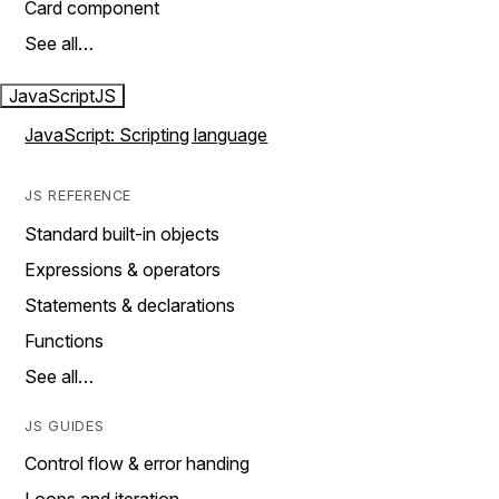
Card component
See all…
JavaScript
JS
JavaScript: Scripting language
JS REFERENCE
Standard built-in objects
Expressions & operators
Statements & declarations
Functions
See all…
JS GUIDES
Control flow & error handing