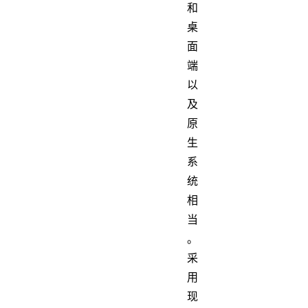
和
桌
面
端
以
及
原
生
系
统
相
当
。
采
用
现