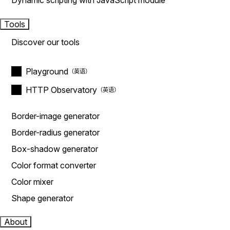
Dynamic scripting with JavaScript module
Tools
Discover our tools
Playground
HTTP Observatory
Border-image generator
Border-radius generator
Box-shadow generator
Color format converter
Color mixer
Shape generator
About