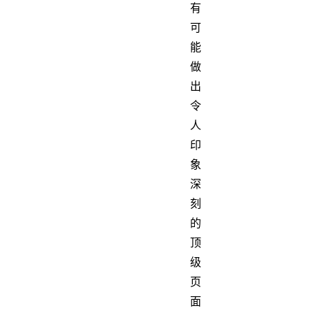
有
可
能
做
出
令
人
印
象
深
刻
的
顶
级
页
面