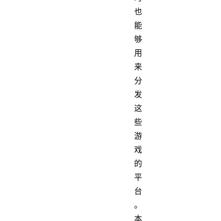
也
能
够
用
来
分
发
这
些
游
戏
的
平
台
。
本