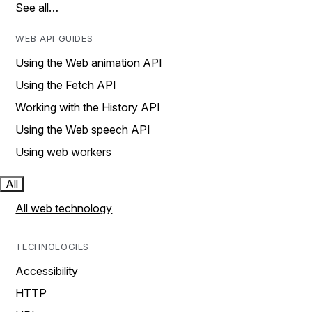
See all…
WEB API GUIDES
Using the Web animation API
Using the Fetch API
Working with the History API
Using the Web speech API
Using web workers
All
All web technology
TECHNOLOGIES
Accessibility
HTTP