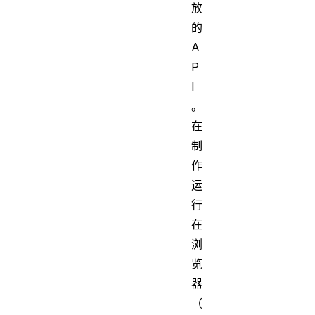
放
的
A
P
I
。
在
制
作
运
行
在
浏
览
器
（