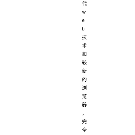
代
w
e
b
技
术
和
较
新
的
浏
览
器
，
完
全