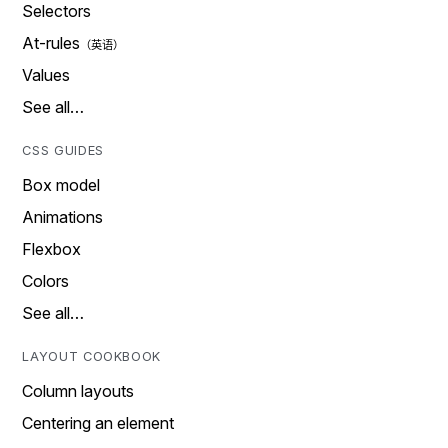
Selectors
At-rules
Values
See all…
CSS GUIDES
Box model
Animations
Flexbox
Colors
See all…
LAYOUT COOKBOOK
Column layouts
Centering an element