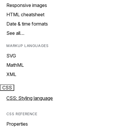
Responsive images
HTML cheatsheet
Date & time formats
See all…
MARKUP LANGUAGES
SVG
MathML
XML
CSS
CSS: Styling language
CSS REFERENCE
Properties