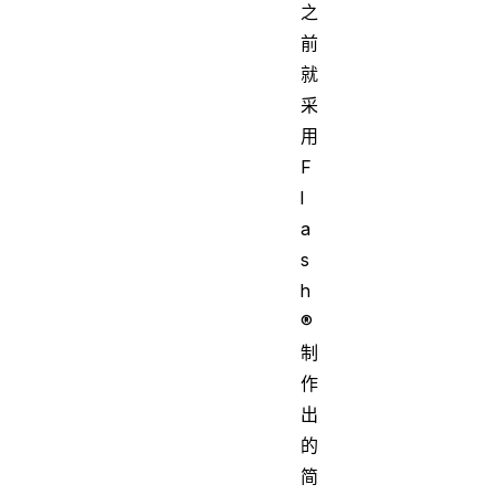
之
前
就
采
用
F
l
a
s
h
®
制
作
出
的
简