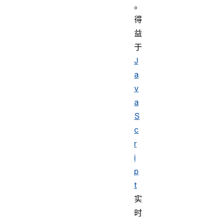
。
得
益
于
J
a
v
a
S
c
r
i
p
t
实
时