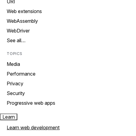
URI
Web extensions
WebAssembly
WebDriver
See all…
TOPICS
Media
Performance
Privacy
Security
Progressive web apps
Learn
Learn web development