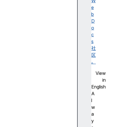
W
e
b
D
o
c
s
社
区
。
View
in
English
A
l
w
a
y