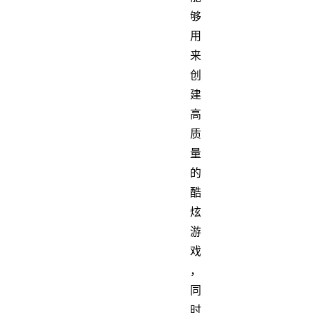
够
用
来
创
建
高
质
量
的
酷
炫
游
戏
，
同
时