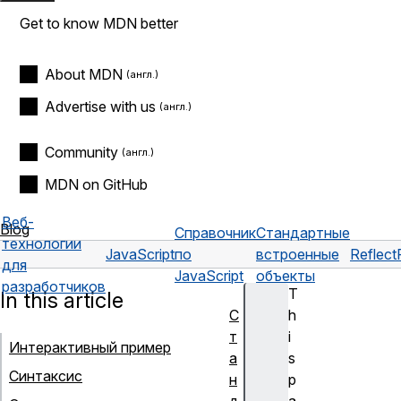
Get to know MDN better
About MDN
Advertise with us
Community
MDN on GitHub
Веб-
Blog
Справочник
Стандартные
технологии
JavaScript
по
встроенные
Reflect
для
JavaScript
объекты
разработчиков
T
In this article
С
h
т
i
Интерактивный пример
а
s
Синтаксис
н
p