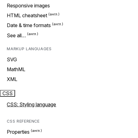
Responsive images
HTML cheatsheet
Date & time formats
See all…
MARKUP LANGUAGES
SVG
MathML
XML
CSS
CSS: Styling language
CSS REFERENCE
Properties