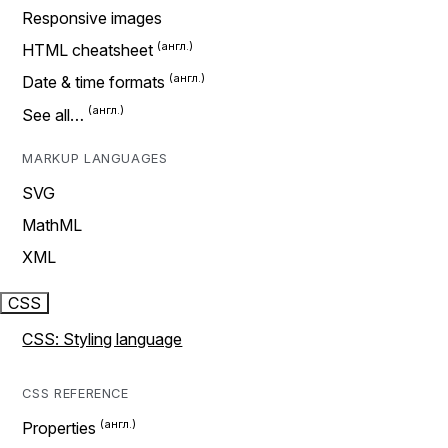
Responsive images
HTML cheatsheet
Date & time formats
See all…
MARKUP LANGUAGES
SVG
MathML
XML
CSS
CSS: Styling language
CSS REFERENCE
Properties