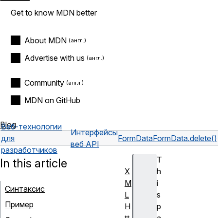
Get to know MDN better
About MDN
Advertise with us
Community
MDN on GitHub
Blog
Веб-технологии
Интерфейсы
для
FormData
FormData.delete()
веб API
разработчиков
T
In this article
X
h
M
i
Синтаксис
L
s
Пример
H
p