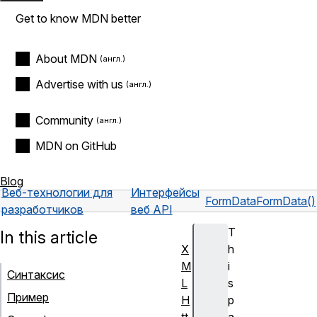
Get to know MDN better
About MDN
Advertise with us
Community
MDN on GitHub
Blog
Веб-технологии для
Интерфейсы
FormData
FormData()
разработчиков
веб API
T
In this article
X
h
M
i
Синтаксис
L
s
Пример
H
p