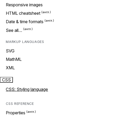
Responsive images
HTML cheatsheet
Date & time formats
See all…
MARKUP LANGUAGES
SVG
MathML
XML
CSS
CSS: Styling language
CSS REFERENCE
Properties