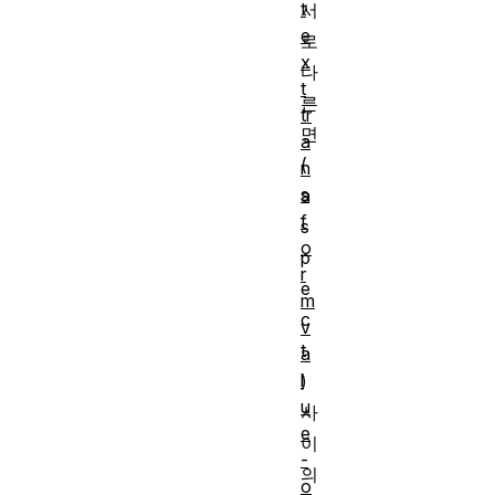
t
서
e
로
x
다
t
른
tr
면
a
(
n
s
a
f
s
o
p
r
e
m
c
v
t
a
l
)
u
사
e
이
-
의
o