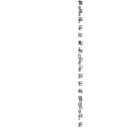
c
를
e
줄
s
필
t
요
y
l
로
e
방
s
해
h
받
e
지
e
않
t
t
은
e
내
m
용
pl
자
a
체
t
의
e