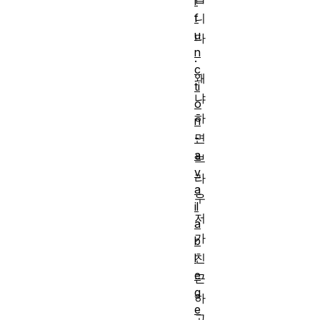
r
니
f
u
다
n
.
c
왜
ti
냐
o
하
n
면
-
a
브
v
라
a
우
il
저
a
가
b
친
l
e
근
g
하
e
고