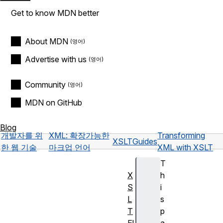
Get to know MDN better
About MDN
Advertise with us
Community
MDN on GitHub
Blog
개발자를 위
XML: 확장가능한
Transforming
XSLT
Guides
한 웹 기술
마크업 언어
XML with XSLT
T
X
h
S
i
L
s
T
p