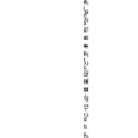
a
이
i
질
n
적
s
인
c
o
컴
u
퓨
n
터
t
사
c
이
ur
에
re
nt
일
어
난
다
d
.
o
c
아