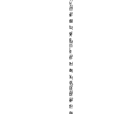
u
직
m
은
e
결
n
t
국
el
X
e
M
m
L
e
문
n
서
t-
a
에
v
저
ai
장
la
된
bl
많
e
은
f
a
내