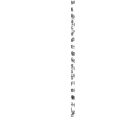
-
M
s
L
p
문
a
서
c
구
e
조
p
r
는
o
결
c
국
e
이
s
데
s
이
i
n
터
g
를
-
어
i
떻
n