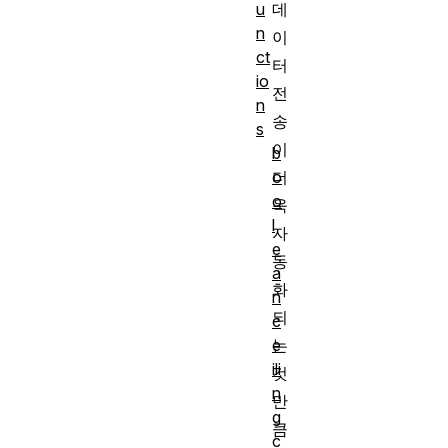
u
데
n
이
ct
터
io
전
n
송
s
이
b
o
더
o
욱
l
자
e
동
a
화
n
되
c
e
는
ili
것
n
만
g
큼
c