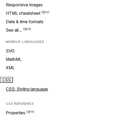
Responsive images
HTML cheatsheet
Date & time formats
See all…
MARKUP LANGUAGES
SVG
MathML
XML
CSS
CSS: Styling language
CSS REFERENCE
Properties