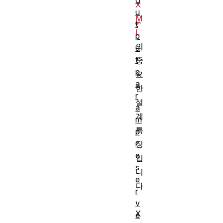
o
X
u
M
t
L
p
의
u
t
중
p
요
a
한
r
설
a
계
m
특
p
r
징
e
입
s
니
e
다
r
.
v
X
e