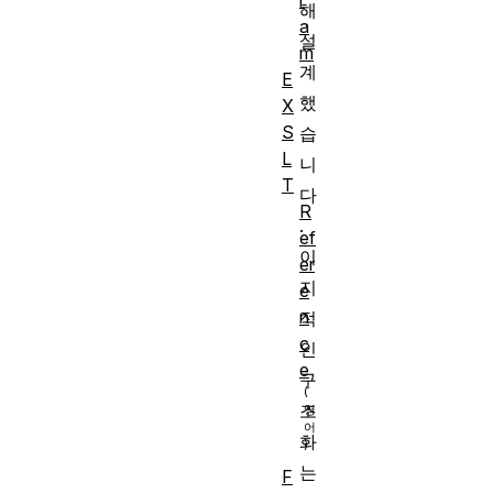
r
해
a
설
m
계
E
했
X
S
습
L
니
T
다
R
.
ef
이
er
지
e
n
적
c
인
e
구
조
화
는
F