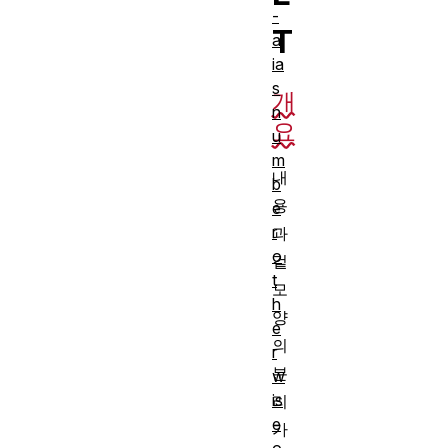
-
T
al
ia
s
개
n
요
u
m
내
b
용
e
r
과
o
겉
t
모
h
양
e
의
r
분
w
is
리
e
가