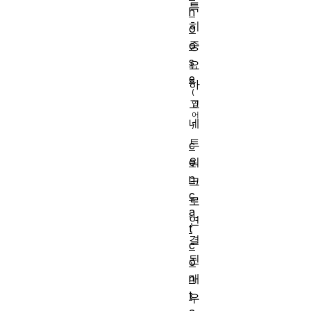
특
h
히
o
o
중
s
요
e
하
고
네
트
c
o
워
n
크
c
로
a
연
t
결
c
된
o
n
매
t
우