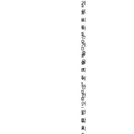
게
s
표
tr
u
시
c
하
ti
는
o
게
n
좋
s
을
o
rt
지
s
에
t
관
ri
한
p
어
-
떤
s
p
암
a
시