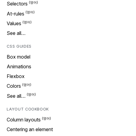
Selectors
At-rules
Values
See all…
CSS GUIDES
Box model
Animations
Flexbox
Colors
See all…
LAYOUT COOKBOOK
Column layouts
Centering an element