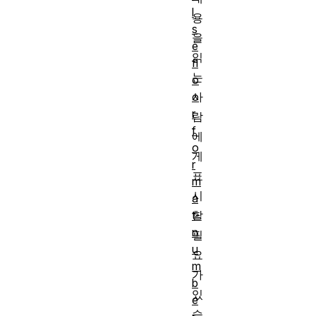
l
용
s
을
e
읽
fl
는
o
사
o
r
람
f
에
o
게
r
표
m
시
a
할
t-
n
필
u
요
m
가
b
있
e
습