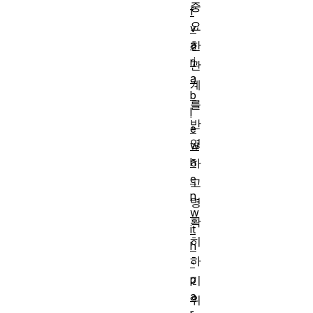
중
f
요
v
a
한
ri
관
a
계
b
를
l
반
e
영
w
h
하
e
고
n
명
w
확
it
히
h
하
-
p
기
a
위