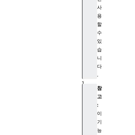
n
사
t
용
할
수
I
있
n
습
s
니
t
다
a
.
l
l
참
E
고
v
e
:
n
이
t
기
능