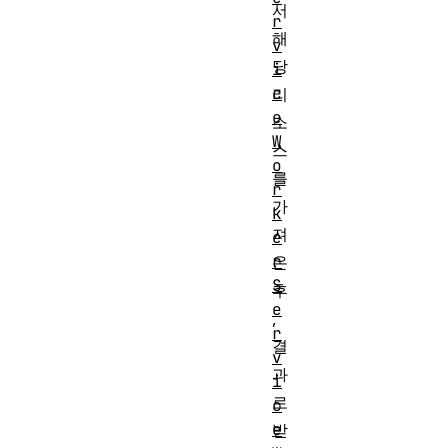
서
r
해
v
당
i
c
리
e
소
W
스
o
를
r
가
k
져
e
r
온
S
후
e
,
r
결
v
과
i
로
c
e
받