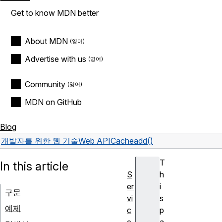
Get to know MDN better
About MDN
Advertise with us
Community
MDN on GitHub
Blog
개발자를 위한 웹 기술
Web API
Cache
add()
T
In this article
S
h
er
i
구문
vi
s
예제
c
p