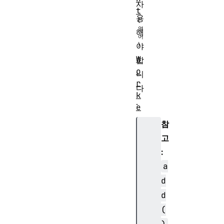
사
t
용
해
야
W
합
o
니
r
다
k
.
e
r
참
G
고
l
:
o
a
b
a
d
l
d
S
(
c