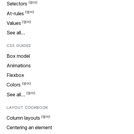
Selectors
At-rules
Values
See all…
CSS GUIDES
Box model
Animations
Flexbox
Colors
See all…
LAYOUT COOKBOOK
Column layouts
Centering an element