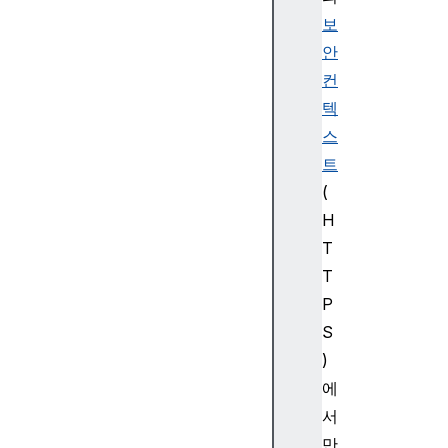
a
보
g
e
안
E
컨
v
텍
e
스
n
트
t
(
H
T
F
T
e
P
t
S
c
)
h
E
에
v
서
e
만