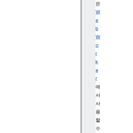
은
W
N
e
a
v
b
i
W
g
o
a
r
t
k
i
e
o
n
r
P
에
r
서
e
사
l
용
o
할
a
d
수