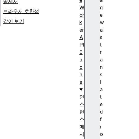
e
a
명세서
W
g
브라우저 호환성
or
e
같이 보기
k
w
er
a
A
s
PI
t
C
r
a
a
c
n
h
s
e
l
a
인
t
스
e
턴
d
스
f
메
r
서
o