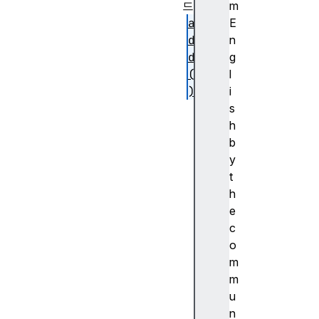
드
m
a
E
d
n
d
g
(
l
)
i
a
s
d
h
d
b
A
y
l
t
l
h
(
e
)
c
o
m
m
u
d
n
e