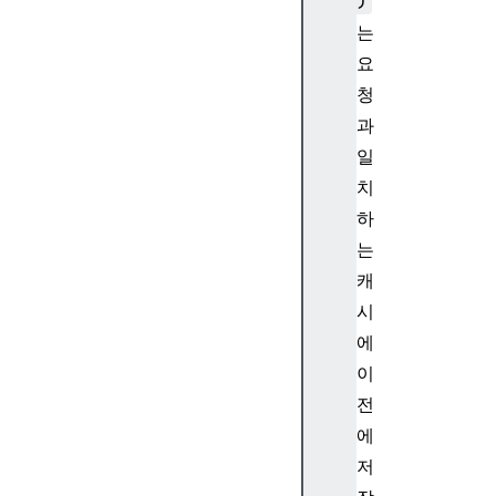
)
o
는
p
e
요
.
청
c
과
a
일
c
치
h
하
e
s
는
캐
시
에
W
이
o
전
r
k
에
e
저
r