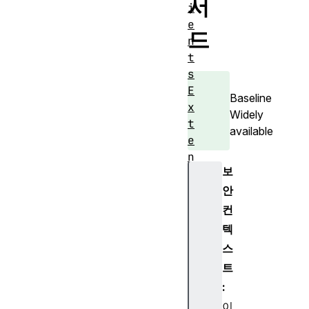
서
i
e
드
n
t
s
E
Baseline
x
Widely
t
available
e
n
보
d
a
안
b
컨
l
텍
e
스
E
트
v
:
e
n
이