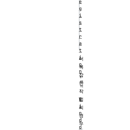
e
TypeError("bad re
g
status");

i
  }

s
  return cache.put(url, 
t
r
response);

a
t
i
더
o
복
n
잡
한
작
W
업
i
의
n
경
d
우
o