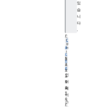
M
있
a
습
n
니
a
다
g
.
e
r
C
a
c
N
h
a
e
v
인
i
g
터
a
페
t
이
o
스
r