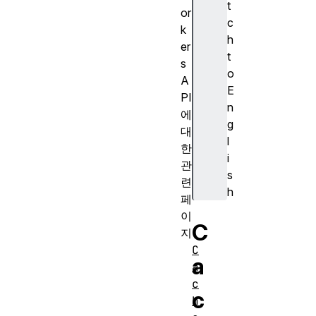
t
or
c
k
h
er
t
s
o
A
E
PI
n
에
g
대
l
한
i
관
s
련
h
페
이
C
지
C
a
a
c
c
h