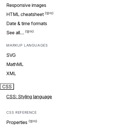
Responsive images
HTML cheatsheet
Date & time formats
See all…
MARKUP LANGUAGES
SVG
MathML
XML
CSS
CSS: Styling language
CSS REFERENCE
Properties