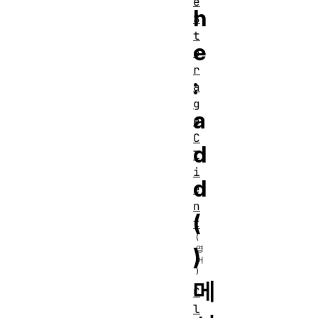
e
h
S
t
e
o
r
:
a
g
a
e
C
d
l
i
d
e
n
(
t
)
메
C
l