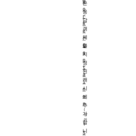
W
은
o
응
r
답
k
객
e
체
r
C
를
o
지
n
정
t
된
a
캐
i
시
n
e
에
r
추
가
합
니
S