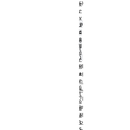
다
e
r
.
v
a
i
c
d
e
d
W
(
o
)
r
메
k
e
서
r
드
G
는
l
기
o
능
b
적
a
l
으
S