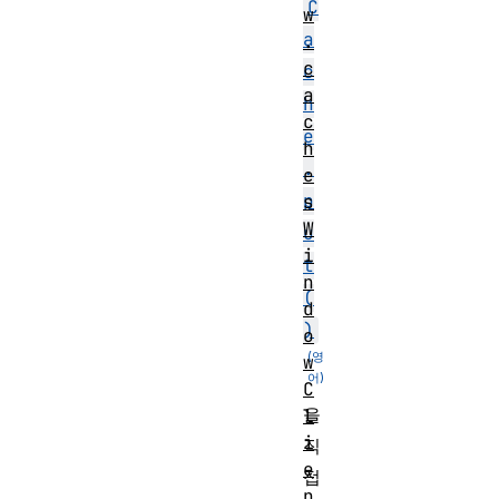
C
w
a
.
c
c
a
h
c
e
h
.
e
p
s
W
u
i
t
n
(
d
)
o
w
C
을
l
i
직
e
접
n