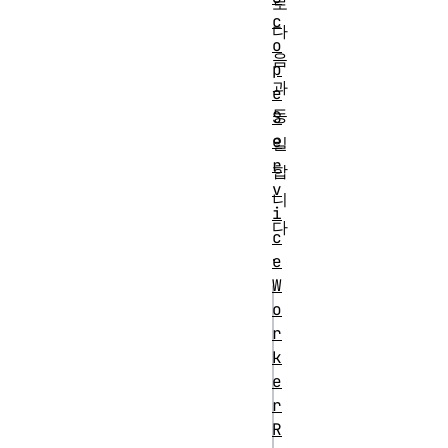
로
c
다
o
음
p
과
e
동
S
e
일
r
합
v
니
i
다
c
.
e
W
o
js
r
fetch(url).then((
k
=> {

e
r
  if (!response.ok) {

R
    throw new 