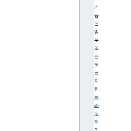
t
기
능
은
일
E
부
x
t
또
e
는
n
모
d
든
a
지
b
원
l
e
브
M
라
e
우
s
저
s
의