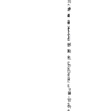
의
.
a
s
e
d
r
d
v
(
i
)
c
메
e
W
서
o
드
r
는
k
U
e
R
r
L
을
받
S
아
e