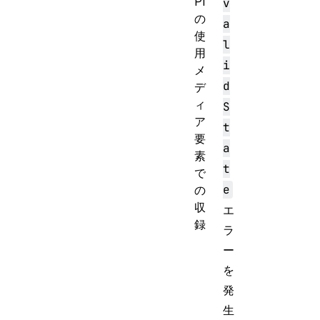
PI
v
の
a
使
l
用
i
メ
d
デ
ィ
S
ア
t
要
a
素
t
で
e
の
収
エ
録
ラ
ー
を
発
生