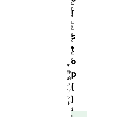
s
r
P
e
.
r
S
s
e
c
t
o
n
o
d
p
静
的
(
メ
ソ
)
ッ
ド
i
s