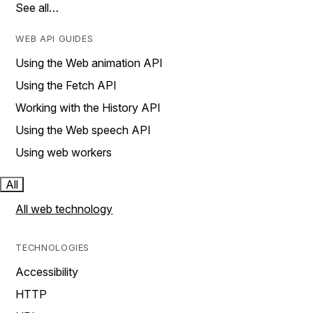
See all…
WEB API GUIDES
Using the Web animation API
Using the Fetch API
Working with the History API
Using the Web speech API
Using web workers
All
All web technology
TECHNOLOGIES
Accessibility
HTTP