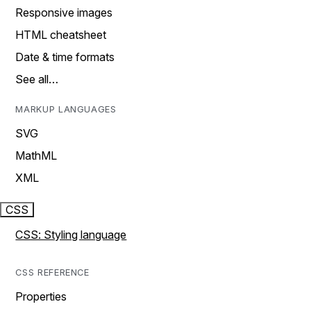
Responsive images
HTML cheatsheet
Date & time formats
See all…
MARKUP LANGUAGES
SVG
MathML
XML
CSS
CSS: Styling language
CSS REFERENCE
Properties