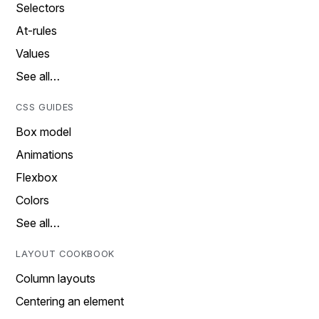
Selectors
At-rules
Values
See all…
CSS GUIDES
Box model
Animations
Flexbox
Colors
See all…
LAYOUT COOKBOOK
Column layouts
Centering an element