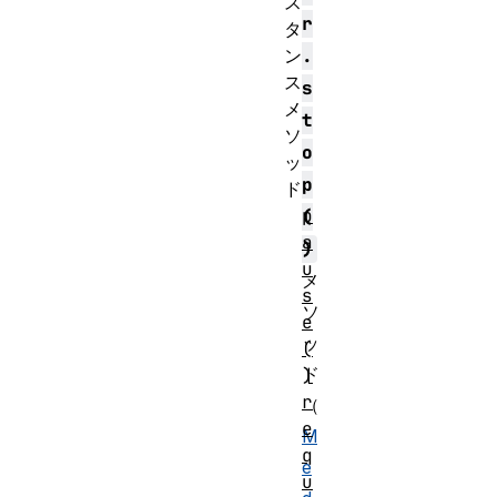
ス
r
タ
ン
.
ス
s
メ
t
ソ
o
ッ
p
ド
p
(
a
)
u
メ
s
ソ
e
ッ
(
ド
)
r
（
e
M
q
e
u