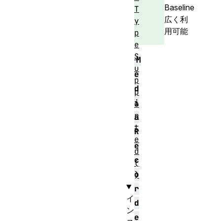
Baseline
T
広く利
y
用可能
p
e
S
M
u
e
p
d
p
i
o
r
a
t
R
e
e
d
c
(
o
)
r
イ
d
ン
e