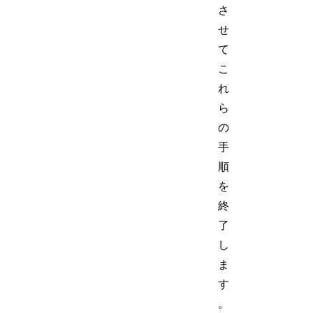
さ
せ
て
こ
れ
ら
の
手
順
を
終
了
し
ま
す
。