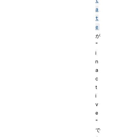
t
a
t
e
が
"
i
n
a
c
t
i
v
e
"
で