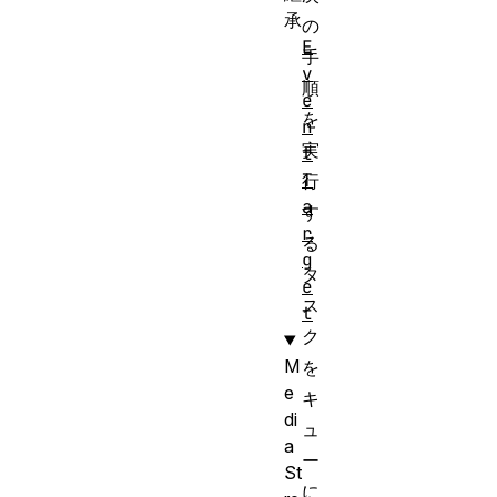
承
の
E
手
v
順
e
を
n
実
t
T
行
a
す
r
る
g
タ
e
ス
t
ク
M
を
e
キ
di
ュ
a
ー
St
に