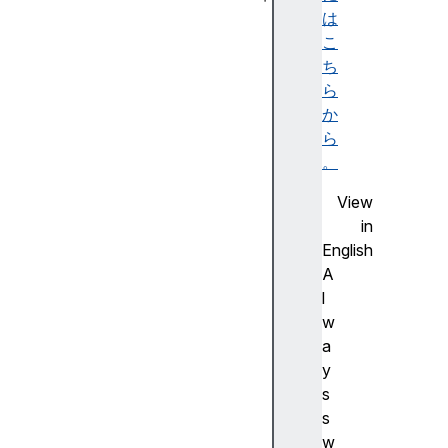
au
は
di
こ
oB
ち
it
ら
ra
か
te
ら
Mo
。
de
View
in
English
A
a
l
u
w
d
a
i
y
o
s
B
s
i
w
t