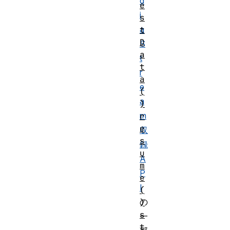
d
e
i
s
a
t
D
S
a
t
t
r
a
e
(
a
)
m
r
e
収
s
録
u
A
m
P
e
I
(
の
)
s
一
t