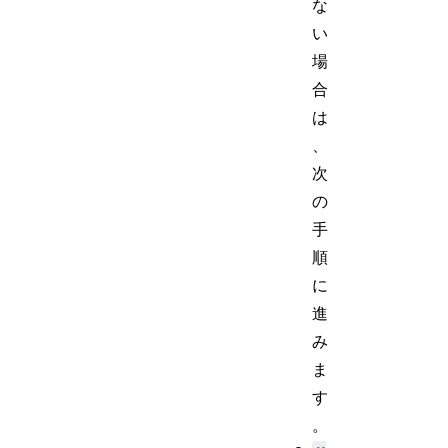
な
い
場
合
は
、
次
の
手
順
に
進
み
ま
す
。