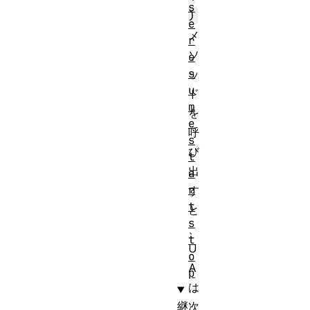
s
)
e
メ
r
ソ
e
s
ッ
u
ド
m
を
e
呼
s
び
t
出
a
r
す
t
と
s
、
t
U
o
A
p
は
継
次