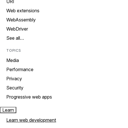
URI
Web extensions
WebAssembly
WebDriver
See all…
TOPICS
Media
Performance
Privacy
Security
Progressive web apps
Learn
Learn web development