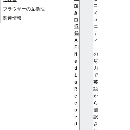
re
コ
ブラウザーの互換性
a
ミ
関連情報
m
ュ
収
ニ
録
テ
A
ィ
PI
ー
M
の
e
尽
d
力
i
で
a
英
R
語
e
か
c
ら
o
翻
r
訳
d
さ