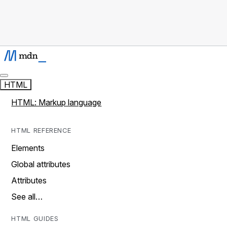
HTML
HTML: Markup language
HTML REFERENCE
Elements
Global attributes
Attributes
See all…
HTML GUIDES