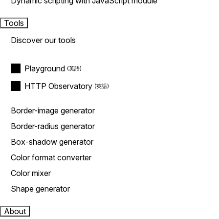
Dynamic scripting with JavaScript module
Tools
Discover our tools
Playground
HTTP Observatory
Border-image generator
Border-radius generator
Box-shadow generator
Color format converter
Color mixer
Shape generator
About