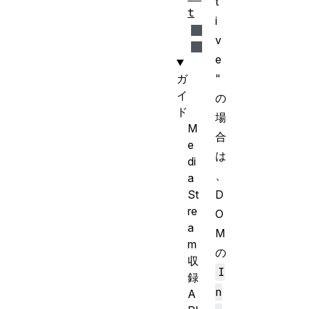
t
t
i
v
e
ガ
"
イ
の
ド
場
M
合
e
は
di
、
a
St
D
re
O
a
M
m
の
収
I
録
n
A