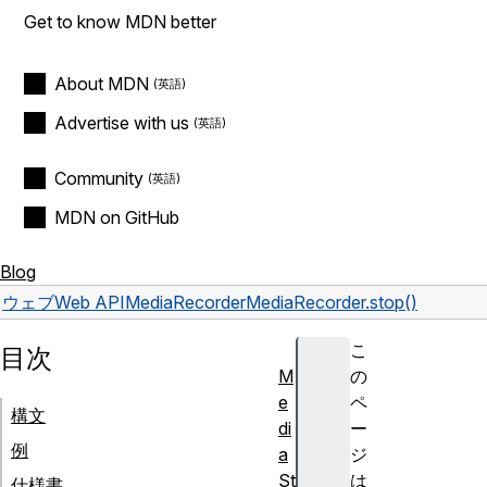
Get to know MDN better
About MDN
Advertise with us
Community
MDN on GitHub
Blog
ウェブ
Web API
MediaRecorder
MediaRecorder.stop()
こ
目次
M
の
e
ペ
構文
di
ー
例
a
ジ
St
は
仕様書