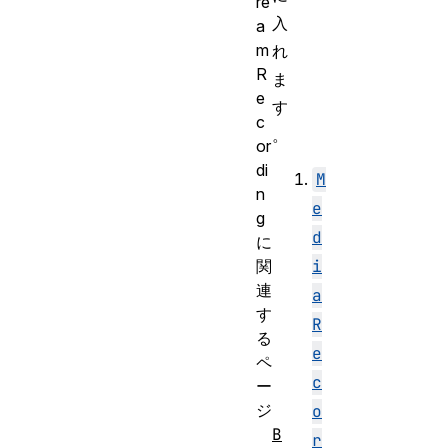
re
入
a
m
れ
R
ま
e
す
c
。
or
di
M
n
e
g
d
に
関
i
連
a
す
R
る
e
ペ
c
ー
ジ
o
B
r