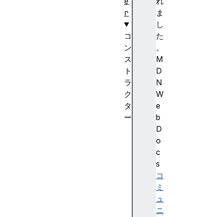
e
れ
r
ま
し
コ
た
ン
。
ス
M
ト
D
ラ
N
ク
W
タ
e
ー
b
M
D
e
o
d
c
i
s
a
コ
R
ミ
e
ュ
c
ニ