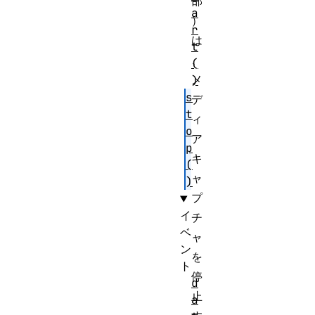
部
a
）
r
は
t
、
(
メ
)
s
デ
t
ィ
o
ア
p
キ
(
ャ
)
プ
イ
チ
ベ
ャ
ン
を
ト
停
d
止
a