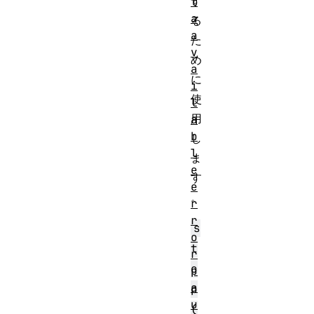
す
t
a
る
a
た
v
め
a
に
i
使
l
用
a
b
し
l
ま
e
す
e
。
r
r
s
o
t
r
o
p
a
p
u
(