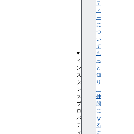
o
テ
r
ィ
d
ー
e
に
r
つ
(
い
)
て
も
イ
っ
ン
と
ス
知
タ
り
ン
、
ス
仲
プ
間
ロ
に
パ
な
テ
る
ィ
に