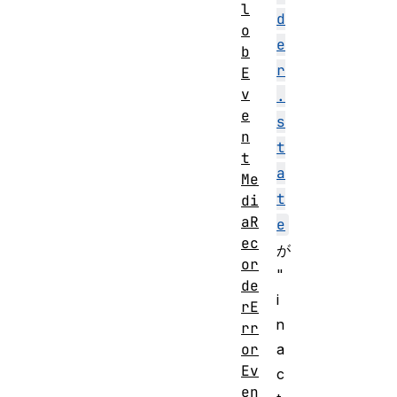
l
d
o
e
b
r
E
v
.
e
s
n
t
t
a
Me
t
di
aR
e
ec
が
or
"
de
i
rE
n
rr
or
a
Ev
c
en