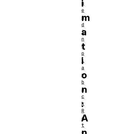
i
p
e
m
n
d
a
i
n
t
g
p
i
l
a
o
y
b
n
a
c
:
k
R
A
a
t
n
e