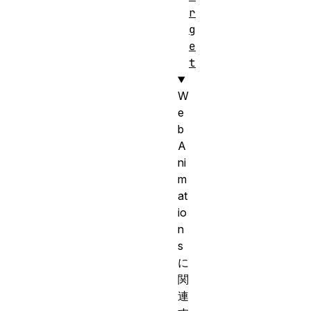
r
g
e
t
W
e
b
A
ni
m
at
io
n
s
に
関
連