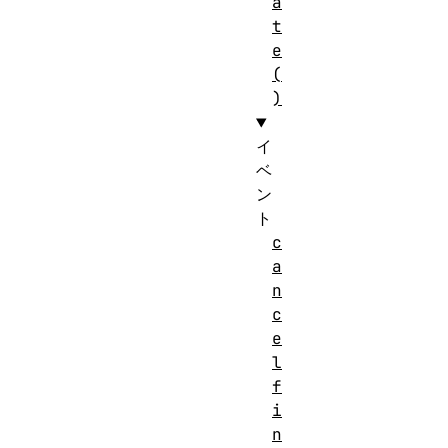
a
t
e
(
)
イ
ベ
ン
ト
c
a
n
c
e
l
f
i
n