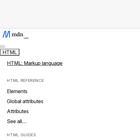
HTML
HTML: Markup language
HTML REFERENCE
Elements
Global attributes
Attributes
See all…
HTML GUIDES