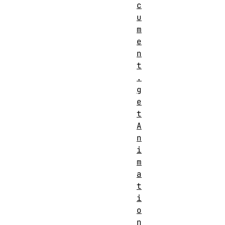
c
u
m
e
n
t
.
g
e
t
A
n
i
m
a
t
i
o
n