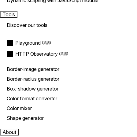
Dynamic scripting with JavaScript module
Tools
Discover our tools
Playground
HTTP Observatory
Border-image generator
Border-radius generator
Box-shadow generator
Color format converter
Color mixer
Shape generator
About