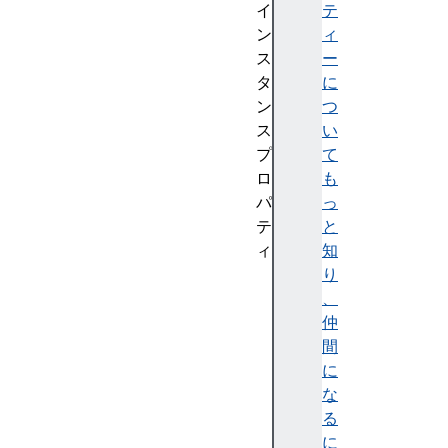
イ
テ
ン
ィ
ス
ー
タ
に
ン
つ
ス
い
プ
て
ロ
も
パ
っ
テ
と
ィ
知
c
り
u
、
r
仲
r
間
e
に
n
な
t
る
T
に