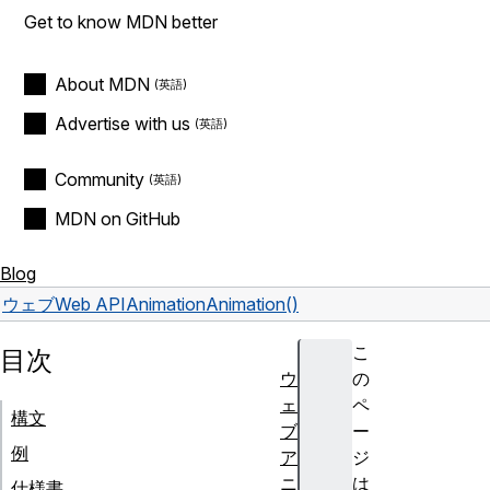
Get to know MDN better
About MDN
Advertise with us
Community
MDN on GitHub
Blog
ウェブ
Web API
Animation
Animation()
こ
目次
ウ
の
ェ
ペ
構文
ブ
ー
例
ア
ジ
ニ
は
仕様書