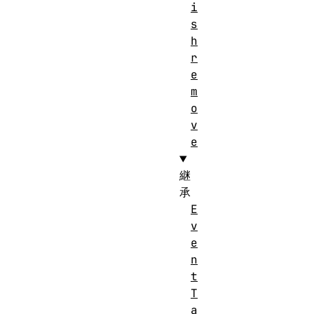
i
s
h
r
e
m
o
v
e
継
承
E
v
e
n
t
T
a