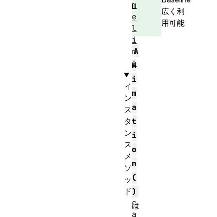
m
広く利
e
用可能
l
i
A
n
e
n
i
イ
m
ン
a
ス
タ
t
ン
i
ス
o
メ
n
ソ
(
ッ
ド
)
c
は
a