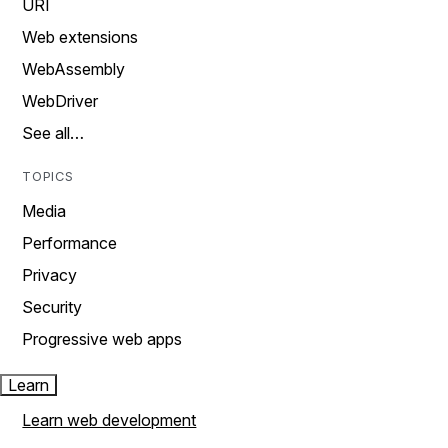
URI
Web extensions
WebAssembly
WebDriver
See all…
TOPICS
Media
Performance
Privacy
Security
Progressive web apps
Learn
Learn web development