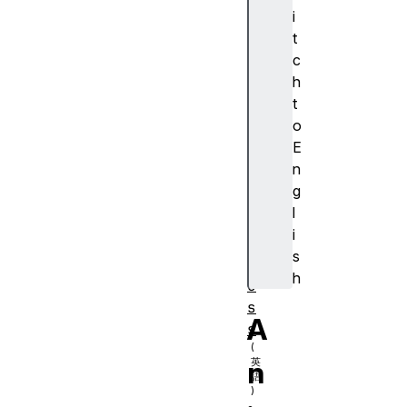
d
i
o
t
v
c
e
h
r
t
a
o
l
E
l
n
P
g
r
l
o
i
g
s
r
h
e
s
A
s
n