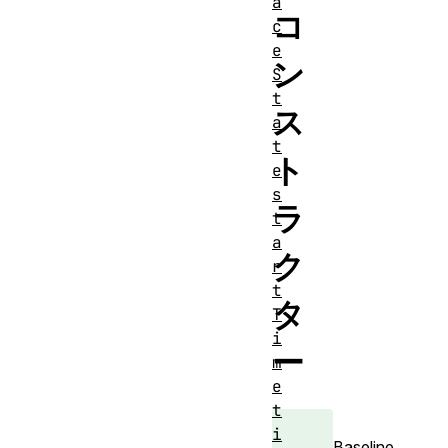
a
コ
c
e
ン
S
t
ス
a
t
ト
e
s
ラ
t
a
ク
r
t
タ
T
i
ー
m
e
t
i
Baseline