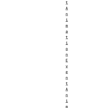
t
A
n
i
m
a
t
i
o
n
E
v
e
n
t
A
n
i
m