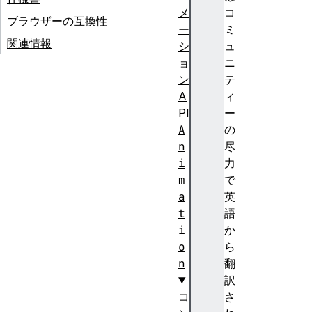
メ
コ
ブラウザーの互換性
ー
ミ
関連情報
シ
ュ
ョ
ニ
ン
テ
A
ィ
PI
ー
A
の
n
尽
i
力
m
で
a
英
t
語
i
か
o
ら
n
翻
訳
コ
さ