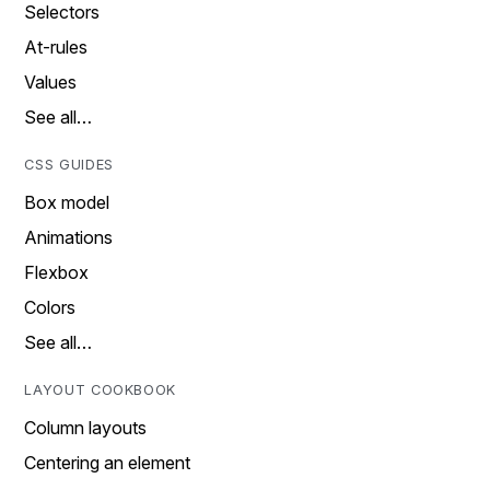
Selectors
At-rules
Values
See all…
CSS GUIDES
Box model
Animations
Flexbox
Colors
See all…
LAYOUT COOKBOOK
Column layouts
Centering an element