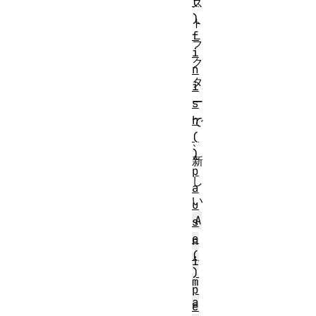
(
ス
)
ト
f
ラ
i
ク
n
タ
i
ー
s
h
で
(
、
)
新
p
し
a
い
u
A
s
e
n
(
i
)
m
p
a
e