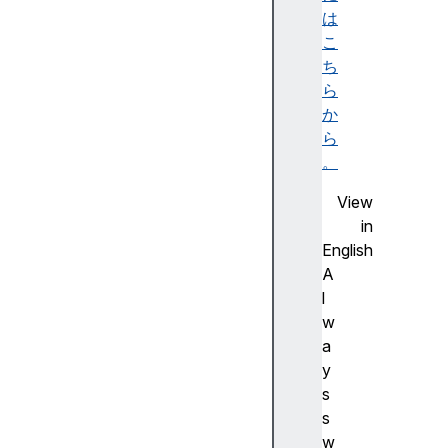
i
は
m
こ
e
ち
e
ら
f
か
f
ら
e
。
c
View
t
in
f
English
i
A
n
l
i
w
s
a
h
y
e
s
d
s
i
w