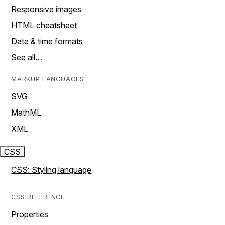
Responsive images
HTML cheatsheet
Date & time formats
See all…
MARKUP LANGUAGES
SVG
MathML
XML
CSS
CSS: Styling language
CSS REFERENCE
Properties