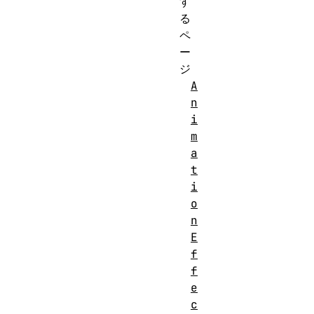
す
る
ペ
ー
ジ
A
n
i
m
a
t
i
o
n
E
f
f
e
c