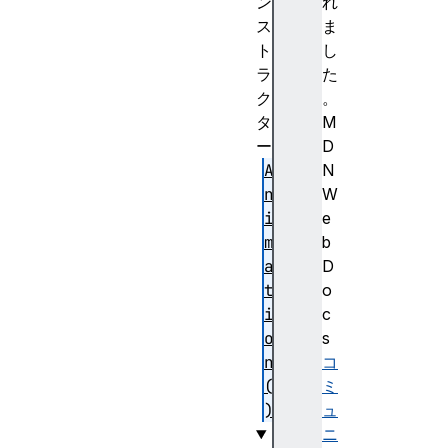
ン
れ
ス
ま
ト
し
ラ
た
ク
。
タ
M
ー
D
A
N
n
W
i
e
m
b
a
D
t
o
i
c
o
s
n
コ
(
ミ
)
ュ
ニ