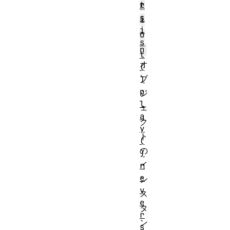
t
r
s
i
i
o
s
n
t
オ
(
ブ
)
p
ジ
l
ェ
a
ク
y
ト
(
の
)
イ
r
e
ン
v
ス
e
タ
r
ン
s