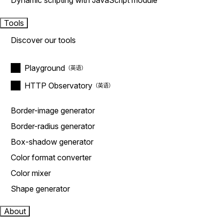
Dynamic scripting with JavaScript module
Tools
Discover our tools
Playground
HTTP Observatory
Border-image generator
Border-radius generator
Box-shadow generator
Color format converter
Color mixer
Shape generator
About