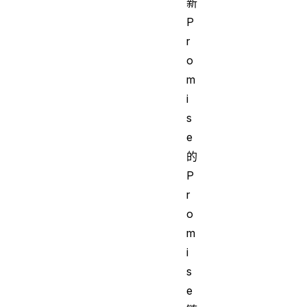
新
P
r
o
m
i
s
e
的
P
r
o
m
i
s
e