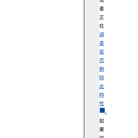
现
e
.
者
f
正
i
在
n
调
a
查
l
是
l
y
否
(
删
)
除
P
此
r
特
o
性
m
i
。
s
如
e
果
.