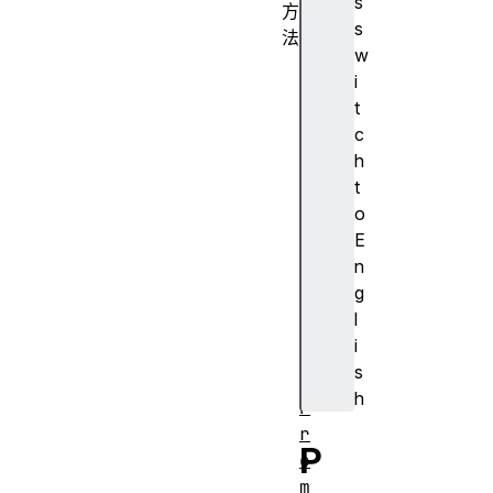
s
方
s
法
w
P
i
r
t
o
c
m
h
i
t
s
o
e
E
.
n
a
g
l
l
l
i
(
s
)
h
P
r
P
o
m