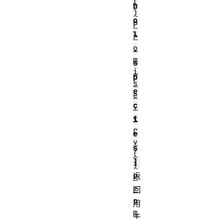
(
b
)
o
P
l
r
o
.
m
s
i
p
s
e
e
c
.
t
i
r
e
y
s
(
]
)
返
P
r
回
o
用
m
于