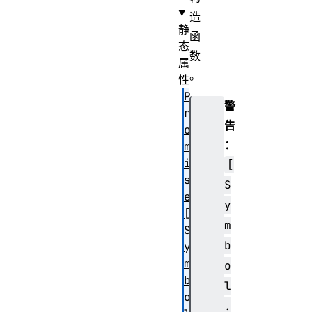
造
静
函
态
数
属
。
性
P
警
r
告
o
：
m
i
[
s
S
e
y
[
m
S
b
y
m
o
b
l
o
.