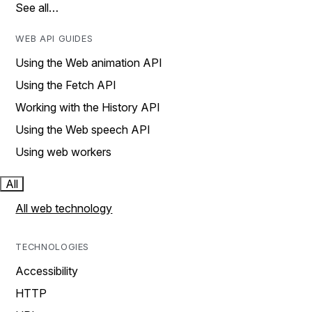
See all…
WEB API GUIDES
Using the Web animation API
Using the Fetch API
Working with the History API
Using the Web speech API
Using web workers
All
All web technology
TECHNOLOGIES
Accessibility
HTTP