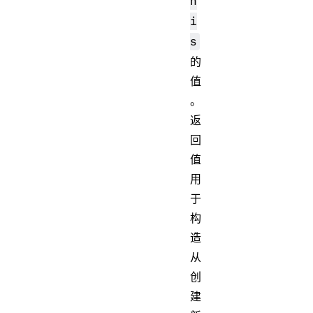
h
i
s
的
值
。
返
回
值
用
于
构
造
从
创
建