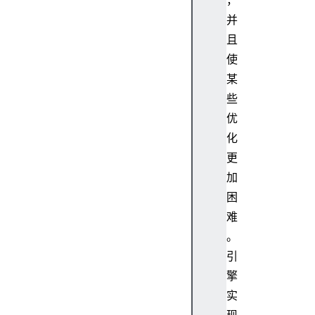
，
(
并
)
且
P
使
r
某
o
m
些
i
优
s
化
e
更
.
加
p
困
r
o
难
t
。
o
引
t
擎
y
实
p