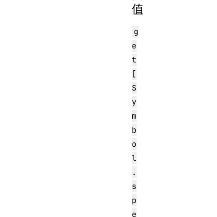
值
g
e
t
[
S
y
m
b
o
l
.
s
p
e