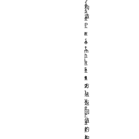
i
构
s
造
e
P
.
w
r
i
o
t
m
h
i
R
s
e
e
s
o
方
l
法
v
返
e
回
r
值
s
的
(
)
构