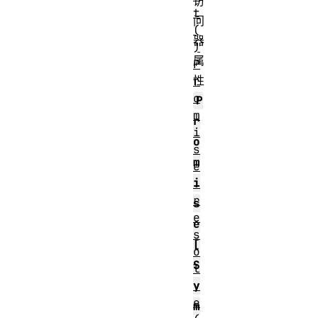
访
t
问
(
器
)
属
P
性
r
o
P
m
r
i
o
s
m
e
i
.
r
s
e
e
s
[
o
S
l
v
y
e
m