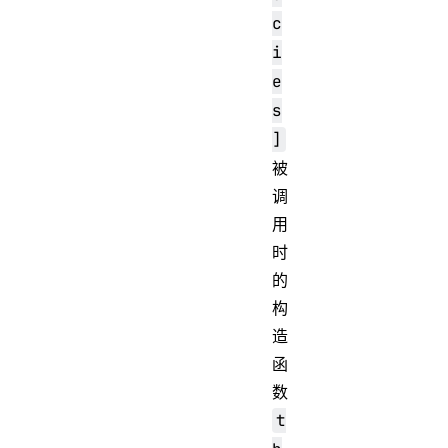
c
i
e
s
]
被
调
用
时
的
构
造
函
数
t