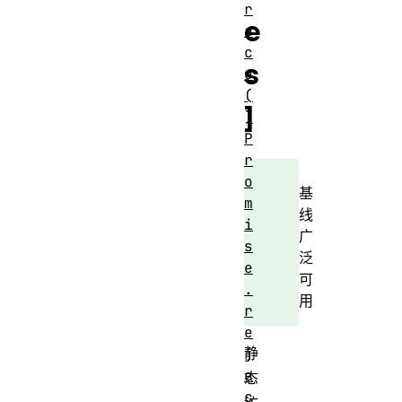
r
e
a
c
s
e
(
]
)
P
r
o
基
m
线
i
广
s
泛
e
可
.
用
r
e
静
j
e
态
c