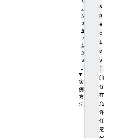
l
s
.
p
s
p
e
e
c
c
i
i
e
e
s
s
]
]
的
实
存
例
在
方
允
法
P
许
r
任
o
意
m