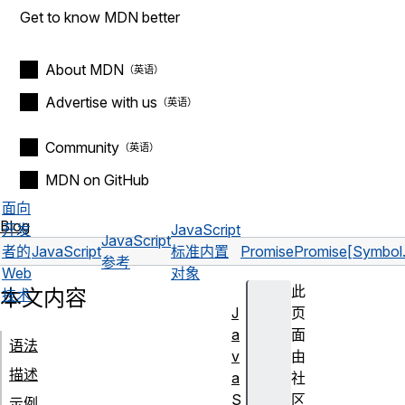
Get to know MDN better
About MDN
Advertise with us
Community
MDN on GitHub
面向
Blog
开发
JavaScript
JavaScript
者的
JavaScript
标准内置
Promise
Promise[Symbol.
参考
Web
对象
此
本文内容
技术
J
页
a
面
语法
v
由
描述
a
社
S
区
示例