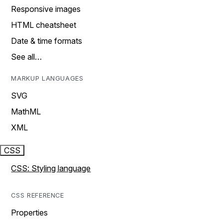
Responsive images
HTML cheatsheet
Date & time formats
See all…
MARKUP LANGUAGES
SVG
MathML
XML
CSS
CSS: Styling language
CSS REFERENCE
Properties