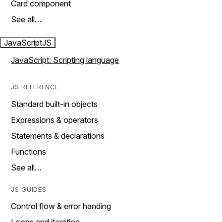
Card component
See all…
JavaScript
JS
JavaScript: Scripting language
JS REFERENCE
Standard built-in objects
Expressions & operators
Statements & declarations
Functions
See all…
JS GUIDES
Control flow & error handing