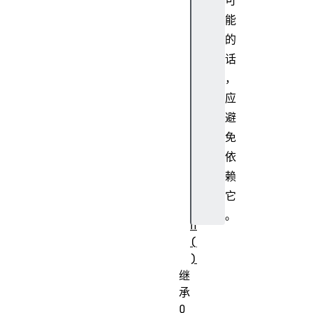
可
p
能
r
的
o
t
话
o
，
t
应
y
避
p
免
e
依
.
t
赖
h
它
e
。
n
(
)
继
承
O