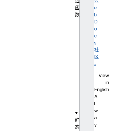
造
W
函
e
数
b
P
D
r
o
o
c
m
s
i
社
s
区
e
。
(
View
)
in
构
English
造
A
函
l
数
w
a
静
y
态