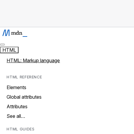
HTML
HTML: Markup language
HTML REFERENCE
Elements
Global attributes
Attributes
See all…
HTML GUIDES