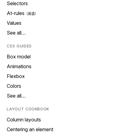
Selectors
At-rules
Values
See all…
CSS GUIDES
Box model
Animations
Flexbox
Colors
See all…
LAYOUT COOKBOOK
Column layouts
Centering an element