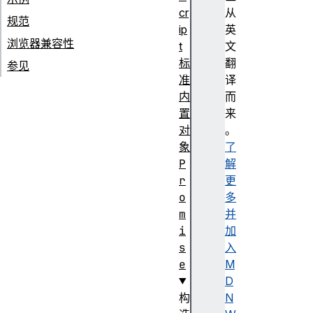
cr
从
规范
ip
英
浏览器兼容性
t
文
标
翻
参见
准
译
内
而
置
来
对
。
象
了
P
解
r
更
o
多
m
并
i
加
s
入
e
M
D
构
N