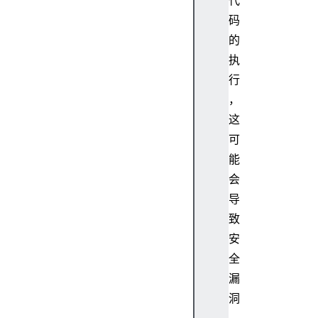
代
i
码
s
的
e
.
执
p
行
r
，
o
这
t
可
o
能
t
y
会
p
导
e
致
.
安
c
全
a
漏
t
c
洞
h