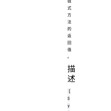
链
式
方
法
的
返
回
值
。
描
述
[
S
y