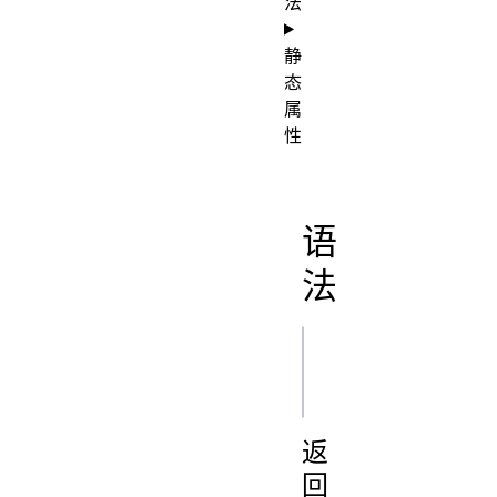
法
静
态
属
性
语
法
js
返
回