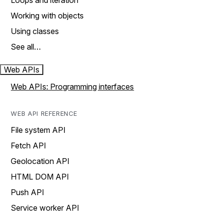
Loops and iteration
Working with objects
Using classes
See all…
Web APIs
Web APIs: Programming interfaces
WEB API REFERENCE
File system API
Fetch API
Geolocation API
HTML DOM API
Push API
Service worker API