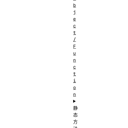
b
j
e
c
t
/
F
u
n
c
t
i
o
n
静
态
方