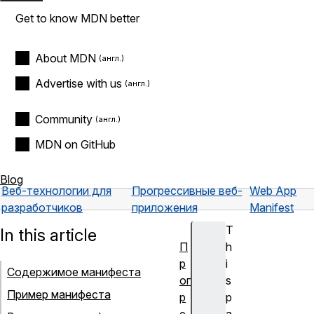
Get to know MDN better
About MDN
Advertise with us
Community
MDN on GitHub
Blog
Веб-технологии для
Прогрессивные веб-
Web App
разработчиков
приложения
Manifest
T
In this article
П
h
р
i
Содержимое манифеста
ог
s
Пример манифеста
р
p