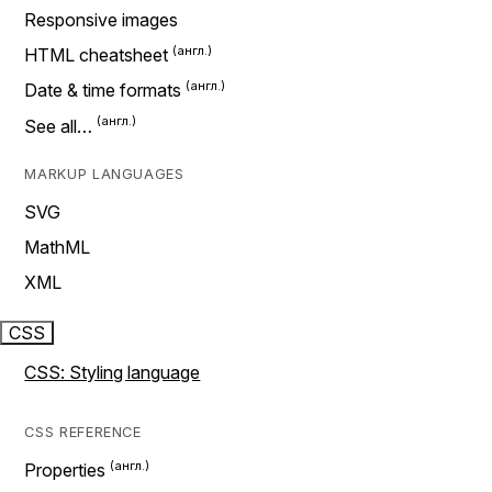
Responsive images
HTML cheatsheet
Date & time formats
See all…
MARKUP LANGUAGES
SVG
MathML
XML
CSS
CSS: Styling language
CSS REFERENCE
Properties