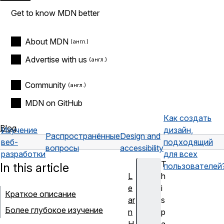
Get to know MDN better
About MDN
Advertise with us
Community
MDN on GitHub
Как создать
Blog
Изучение
дизайн,
Распространённые
Design and
веб-
подходящий
вопросы
accessibility
разработки
для всех
T
In this article
пользователей
L
h
e
i
Краткое описание
ar
s
Более глубокое изучение
n
p