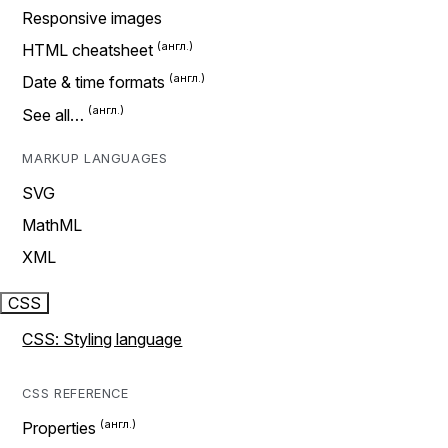
Responsive images
HTML cheatsheet
Date & time formats
See all…
MARKUP LANGUAGES
SVG
MathML
XML
CSS
CSS: Styling language
CSS REFERENCE
Properties