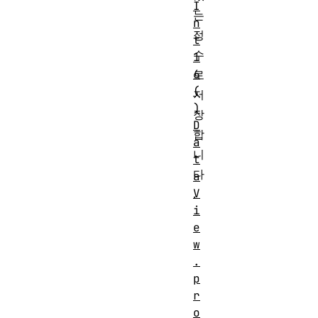
I
는
n
정
t
수
1
6
로
(
저
)
장
D
합
a
니
t
다
a
V
.
i
e
w
.
p
r
o