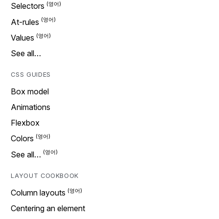
Selectors
At-rules
Values
See all…
CSS GUIDES
Box model
Animations
Flexbox
Colors
See all…
LAYOUT COOKBOOK
Column layouts
Centering an element