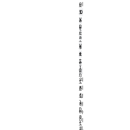
이
o
t
D
y
a
p
t
e
a
.
V
g
e
i
t
e
I
w
n
의
t
지
8
(
정
)
된
D
바
a
이
t
트