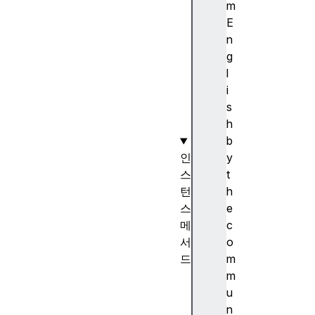
i
m
e
E
w
n
(
g
)
l
생
i
성
s
자
h
b
인
y
스
t
턴
h
스
e
메
c
서
o
드
m
D
m
a
u
t
n