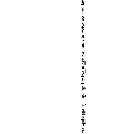
t
a
t
I
6
n
4
t
(
8
)
(
D
a
)
t
메
a
서
V
드
i
는
e
w
숫
.
자
p
를
r
받
o
아
t