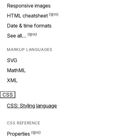
Responsive images
HTML cheatsheet
Date & time formats
See all…
MARKUP LANGUAGES
SVG
MathML
XML
CSS
CSS: Styling language
CSS REFERENCE
Properties