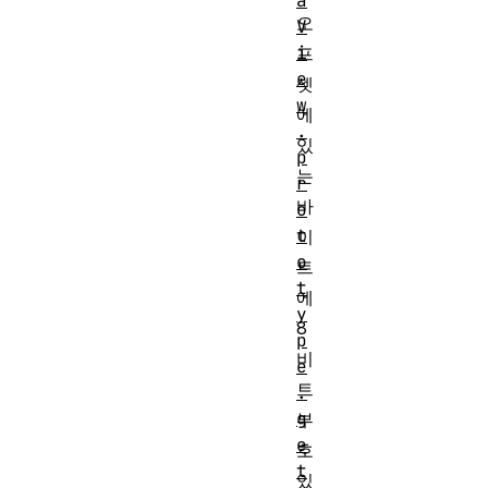
a
오
V
i
프
e
셋
w
에
.
있
p
는
r
바
o
t
이
o
트
t
에
y
8
p
비
e
트
.
g
부
e
호
t
있