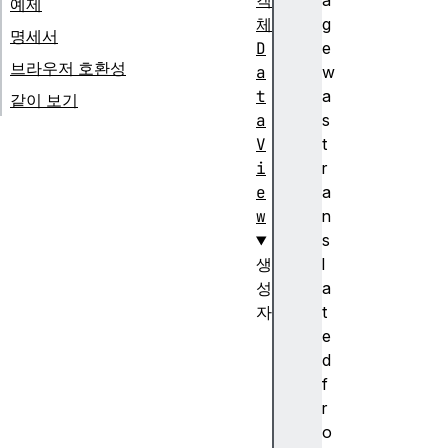
객
a
예제
체
g
명세서
D
e
브라우저 호환성
a
w
t
a
같이 보기
a
s
V
t
i
r
e
a
w
n
s
생
l
성
a
자
t
D
e
a
d
t
f
a
r
V
o