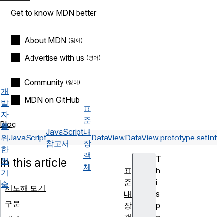
Get to know MDN better
About MDN
Advertise with us
Community
개
MDN on GitHub
발
표
자
준
Blog
를
JavaScript
내
위
JavaScript
DataView
DataView.prototype.setInt
참고서
장
한
객
T
In this article
웹
체
표
h
기
준
i
술
시도해 보기
내
s
구문
장
p