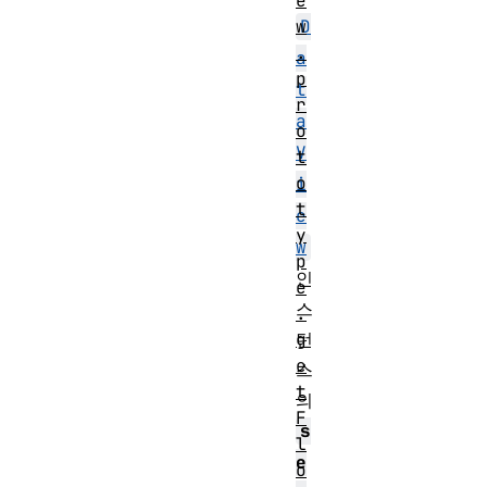
e
D
w
.
a
p
t
r
a
o
V
t
o
i
t
e
y
w
p
인
e
스
.
턴
g
e
스
t
의
F
s
l
e
o