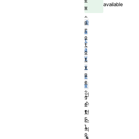
e
available
w
.
D
p
r
a
o
t
t
a
o
V
t
y
i
p
e
e
w
.
인
g
스
e
턴
t
F
스
l
의
o
s