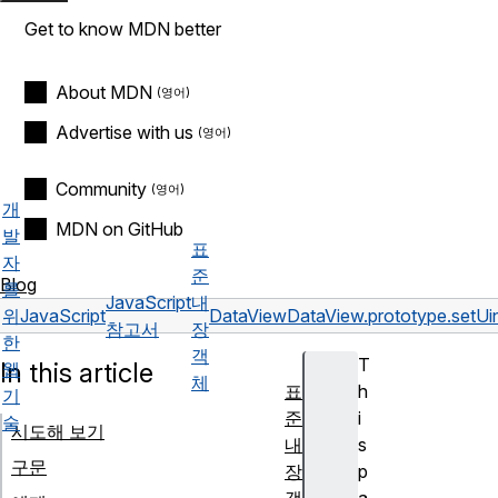
Get to know MDN better
About MDN
Advertise with us
Community
개
MDN on GitHub
발
표
자
준
Blog
를
JavaScript
내
위
JavaScript
DataView
DataView.prototype.setUi
참고서
장
한
객
T
In this article
웹
체
표
h
기
준
i
술
시도해 보기
내
s
구문
장
p