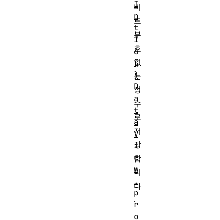
I
비
n
트
t
부
1
호
6
없
(
)
는
D
정
a
수
t
로
a
저
V
장
i
e
합
w
니
.
다
p
.
r
o