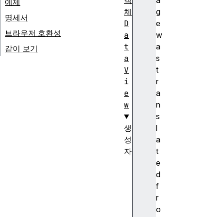
객
a
예제
체
g
명세서
D
e
브라우저 호환성
a
w
t
a
같이 보기
a
s
V
t
i
r
e
a
w
n
s
생
l
성
a
자
t
D
e
a
d
t
f
a
r
V
o