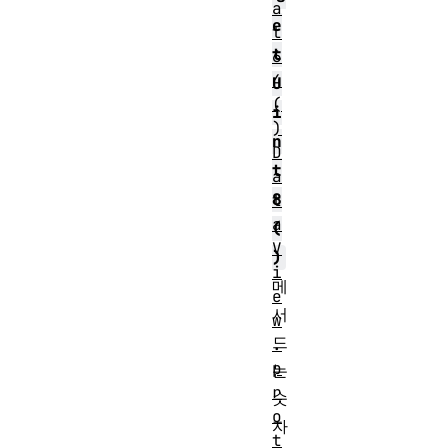
a
e
t
t
6
4
U
(
i
)
n
D
t
a
8
t
a
(
V
)
i
메
e
서
w
드
.
p
는
r
숫
o
자
t