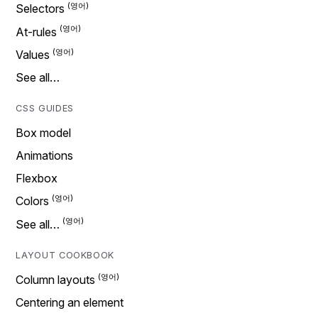
Selectors
At-rules
Values
See all…
CSS GUIDES
Box model
Animations
Flexbox
Colors
See all…
LAYOUT COOKBOOK
Column layouts
Centering an element