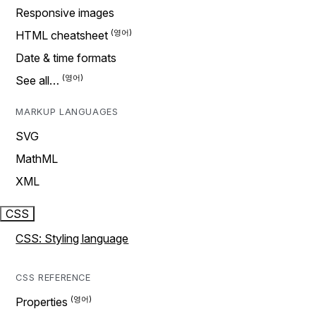
Responsive images
HTML cheatsheet
Date & time formats
See all…
MARKUP LANGUAGES
SVG
MathML
XML
CSS
CSS: Styling language
CSS REFERENCE
Properties