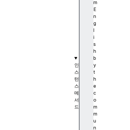
i
m
e
E
w
n
(
g
)
l
생
i
성
s
자
h
b
인
y
스
t
턴
h
스
e
메
c
서
o
드
m
D
m
a
u
t
n