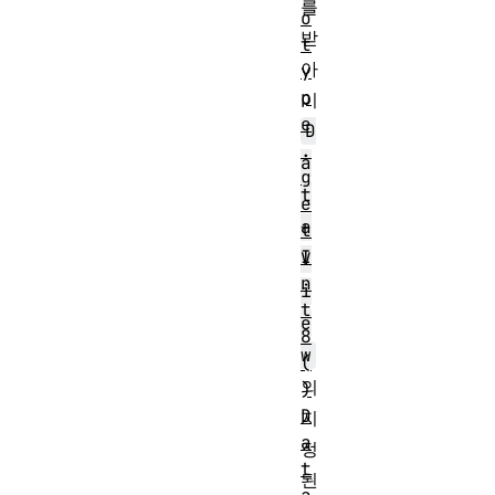
를
o
받
t
아
y
p
이
e
D
.
a
g
t
e
a
t
I
V
n
i
t
e
8
w
(
의
)
D
지
a
정
t
된