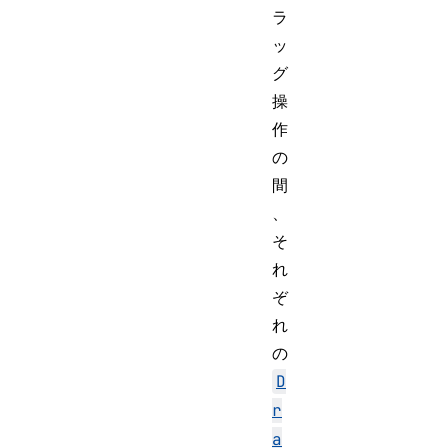
ラ
ッ
グ
操
作
の
間
、
そ
れ
ぞ
れ
の
D
r
a