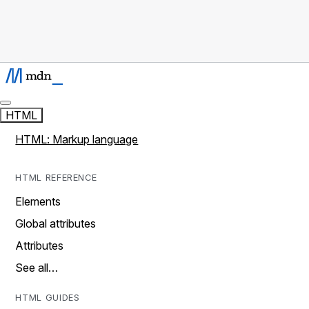
HTML
HTML: Markup language
HTML REFERENCE
Elements
Global attributes
Attributes
See all…
HTML GUIDES