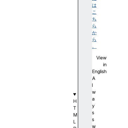
e
は
a
こ
r
ち
(
ら
)
か
r
ら
e
。
m
View
o
in
v
English
e
A
(
l
)
w
a
H
y
T
s
M
s
L
w