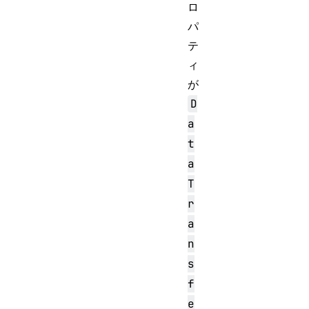
ロ
パ
テ
ィ
が
D
a
t
a
T
r
a
n
s
f
e