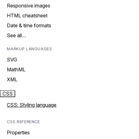
Responsive images
HTML cheatsheet
Date & time formats
See all…
MARKUP LANGUAGES
SVG
MathML
XML
CSS
CSS: Styling language
CSS REFERENCE
Properties