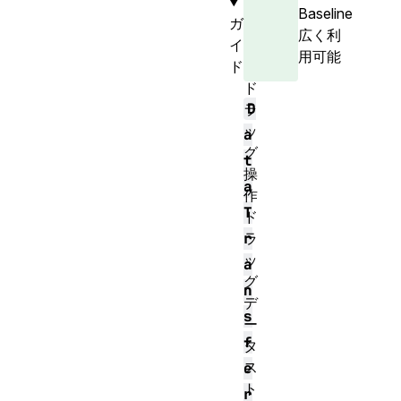
Baseline
ガ
広く利
イ
用可能
ド
ド
D
ラ
ッ
a
グ
t
操
a
作
T
ド
ラ
r
ッ
a
グ
n
デ
s
ー
f
タ
ス
e
ト
r