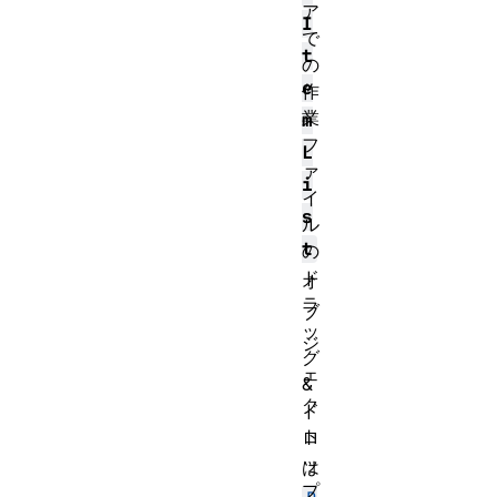
ア
I
で
t
の
e
作
業
m
フ
L
ァ
i
イ
s
ル
t
の
ド
オ
ラ
ブ
ッ
ジ
グ
ェ
&
ク
ド
ト
ロ
ッ
は
プ