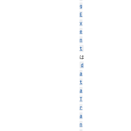
g
E
v
e
n
t
は
d
a
t
a
T
r
a
n