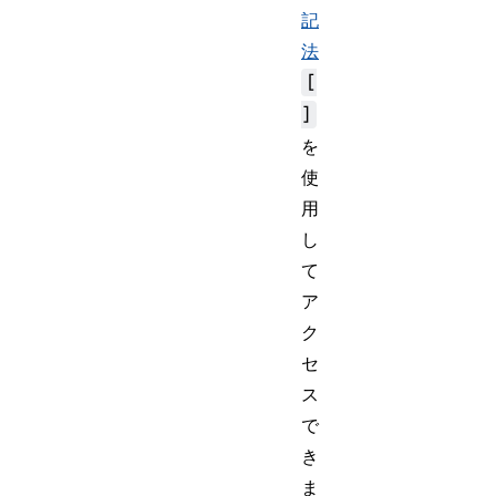
記
法
[
]
を
使
用
し
て
ア
ク
セ
ス
で
き
ま