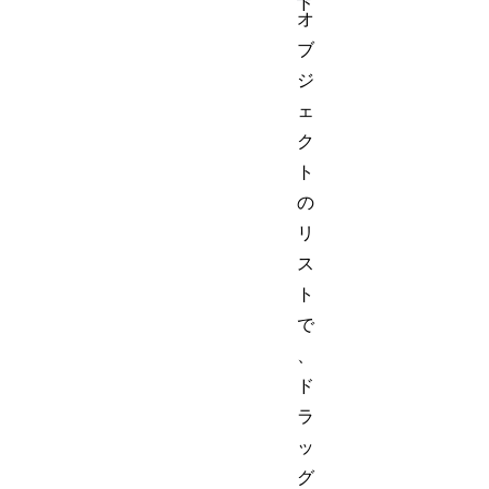
ド
オ
ブ
ジ
ェ
ク
ト
の
リ
ス
ト
で
、
ド
ラ
ッ
グ