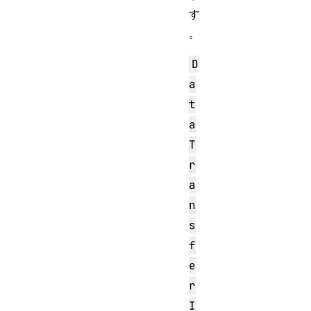
す
。
D
a
t
a
T
r
a
n
s
f
e
r
I