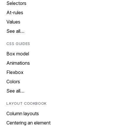
Selectors
At-rules
Values
See all…
CSS GUIDES
Box model
Animations
Flexbox
Colors
See all…
LAYOUT COOKBOOK
Column layouts
Centering an element