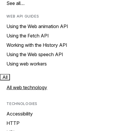
See all…
WEB API GUIDES
Using the Web animation API
Using the Fetch API
Working with the History API
Using the Web speech API
Using web workers
All
All web technology
TECHNOLOGIES
Accessibility
HTTP