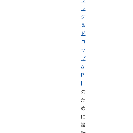
ラ
ッ
グ
＆
ド
ロ
ッ
プ
A
P
I
の
た
め
に
設