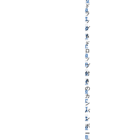
D
ド
a
ラ
t
ッ
a
グ
＆
T
ド
r
ロ
a
ッ
n
プ
s
付
き
f
の
e
カ
r
ン
I
バ
ン
t
ボ
e
ー
m