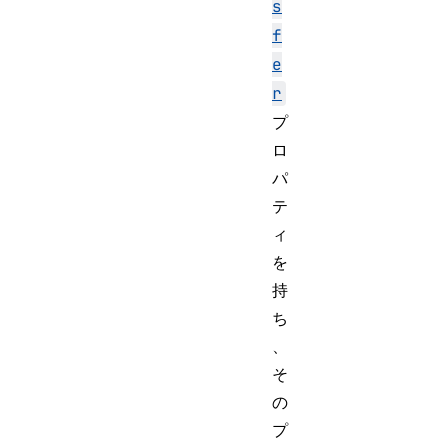
s
f
e
r
プ
ロ
パ
テ
ィ
を
持
ち
、
そ
の
プ