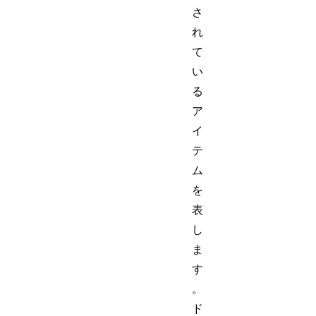
さ
れ
て
い
る
ア
イ
テ
ム
を
表
し
ま
す
。
ド