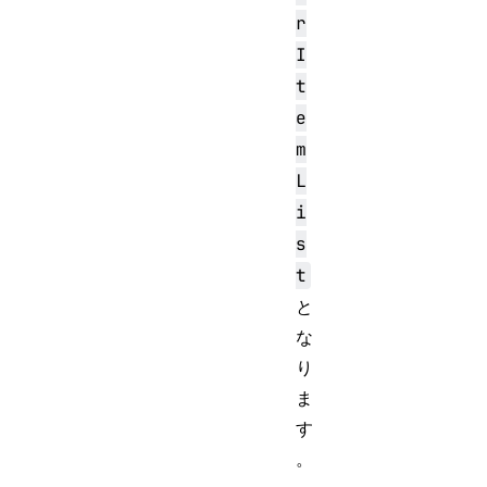
r
I
t
e
m
L
i
s
t
と
な
り
ま
す
。