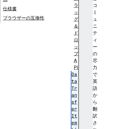
ラ
コ
仕様書
ッ
ミ
ブラウザーの互換性
グ
ュ
＆
ニ
ド
テ
ロ
ィ
ッ
ー
プ
の
A
尽
PI
力
Da
で
ta
英
Tr
語
an
か
sf
ら
er
翻
It
訳
em
さ