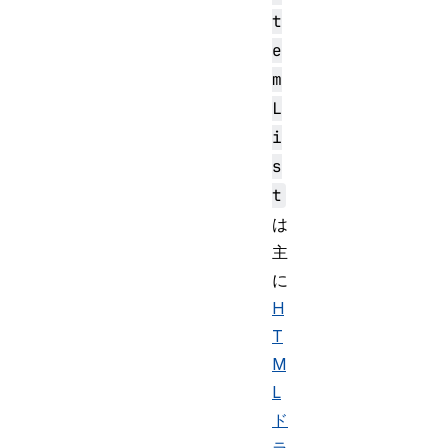
t
e
m
L
i
s
t
は
主
に
H
T
M
L
ド