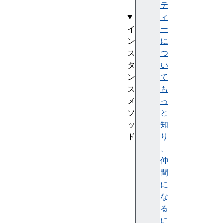
h
テ
ィ
イ
ー
ン
に
ス
つ
タ
い
ン
て
ス
も
メ
っ
ソ
と
ッ
知
ド
り
a
、
d
仲
d
間
(
に
)
な
c
る
l
に