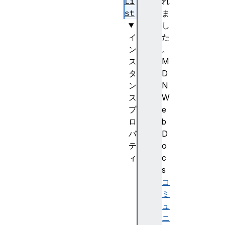
Li
れ
st
ま
し
イ
た
ン
。
ス
M
タ
D
ン
N
ス
W
プ
e
ロ
b
パ
D
テ
o
ィ
c
l
s
e
コ
n
ミ
g
ュ
t
ニ