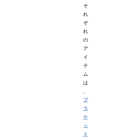
そ
れ
ぞ
れ
の
ア
イ
テ
ム
は
、
ブ
ラ
ケ
ッ
ト