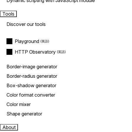
Dynamic scripting with JavaScript module
Tools
Discover our tools
Playground
HTTP Observatory
Border-image generator
Border-radius generator
Box-shadow generator
Color format converter
Color mixer
Shape generator
About