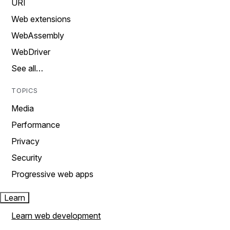
URI
Web extensions
WebAssembly
WebDriver
See all…
TOPICS
Media
Performance
Privacy
Security
Progressive web apps
Learn
Learn web development