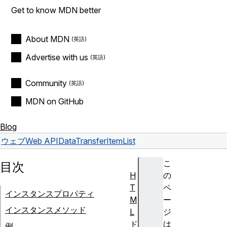
Get to know MDN better
About MDN
Advertise with us
Community
MDN on GitHub
Blog
ウェブ
Web API
DataTransferItemList
こ
目次
H
の
T
ペ
インスタンスプロパティ
M
ー
インスタンスメソッド
L
ジ
ド
は
例