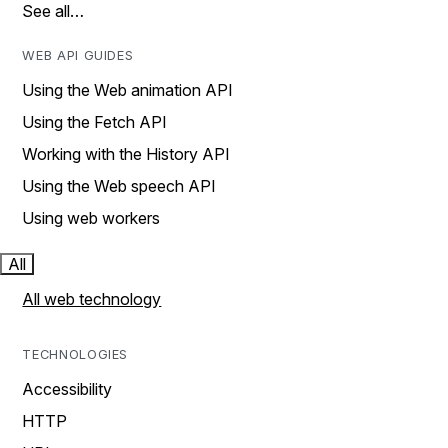
See all…
WEB API GUIDES
Using the Web animation API
Using the Fetch API
Working with the History API
Using the Web speech API
Using web workers
All
All web technology
TECHNOLOGIES
Accessibility
HTTP