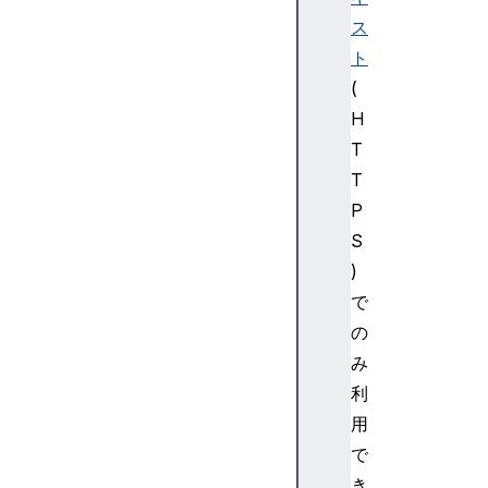
a
ス
m
s
ト
E
(
c
H
d
T
h
T
K
P
e
y
S
D
)
e
で
r
の
i
み
v
利
e
P
用
a
で
r
き