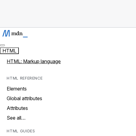
HTML
HTML: Markup language
HTML REFERENCE
Elements
Global attributes
Attributes
See all…
HTML GUIDES