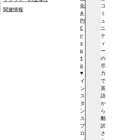
化
コ
関連情報
A
ミ
PI
ュ
C
ニ
r
テ
y
ィ
p
ー
t
の
o
尽
力
イ
で
ン
英
ス
語
タ
か
ン
ら
ス
翻
プ
訳
ロ
さ