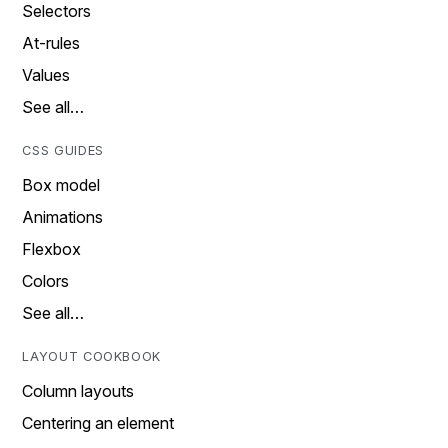
Selectors
At-rules
Values
See all…
CSS GUIDES
Box model
Animations
Flexbox
Colors
See all…
LAYOUT COOKBOOK
Column layouts
Centering an element