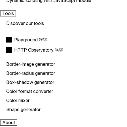
Dynamic scripting with JavaScript module
Tools
Discover our tools
Playground
HTTP Observatory
Border-image generator
Border-radius generator
Box-shadow generator
Color format converter
Color mixer
Shape generator
About