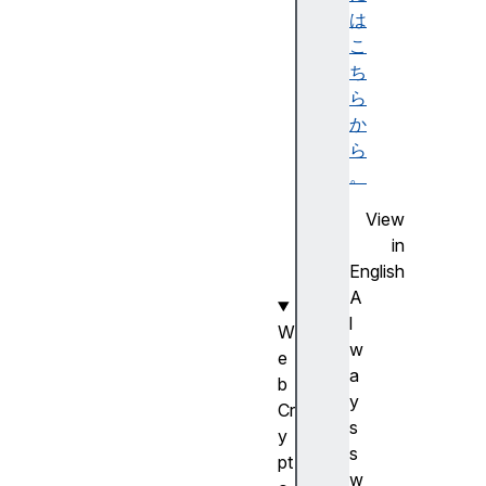
a
は
n
こ
d
ち
o
ら
m
か
U
ら
U
。
I
View
D
in
(
English
)
A
l
W
w
e
a
b
y
Cr
s
y
s
pt
w