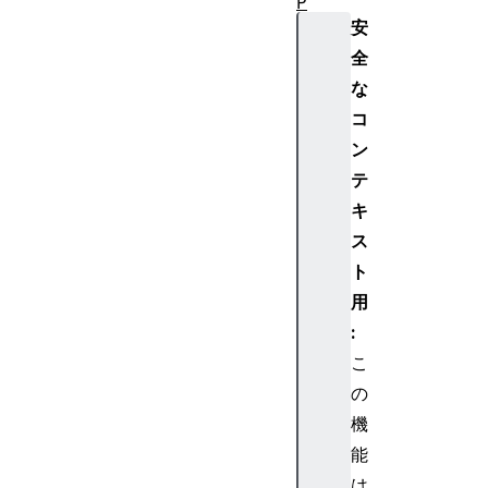
P
安
a
r
全
a
な
m
コ
s
ン
C
テ
r
キ
y
p
ス
t
ト
o
用
K
:
e
こ
y
の
C
r
機
y
能
p
は