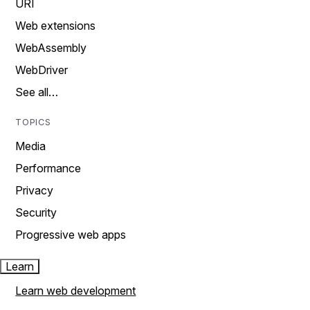
URI
Web extensions
WebAssembly
WebDriver
See all…
TOPICS
Media
Performance
Privacy
Security
Progressive web apps
Learn
Learn web development