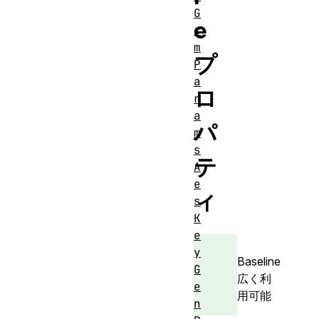
G
e
c
m
プ
P
a
ロ
r
a
パ
m
s
テ
A
e
ィ
s
K
e
y
Baseline
G
広く利
e
用可能
n