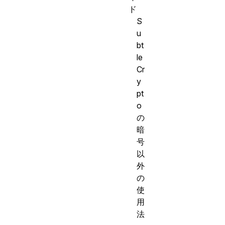
ド
S
u
bt
le
Cr
y
pt
o
の
暗
号
以
外
の
使
用
法