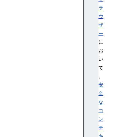
r
ラ
a
ウ
m
ザ
s
ー
E
に
c
K
お
e
い
y
て
I
、
m
安
p
全
o
r
な
t
コ
P
ン
a
テ
r
キ