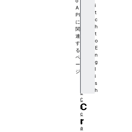
o
i
A
t
PI
c
に
h
関
t
連
o
す
E
る
n
ペ
g
ー
l
ジ
i
A
s
e
h
s
C
C
b
c
r
P
a