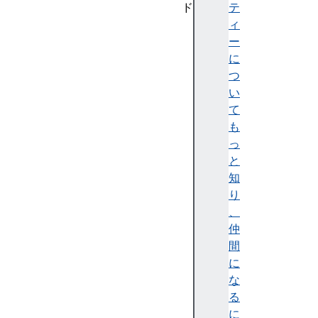
ド
テ
g
ィ
e
ー
t
に
R
つ
a
い
n
て
d
も
o
っ
m
と
V
知
a
り
l
、
u
仲
e
間
s
に
(
な
)
る
r
に