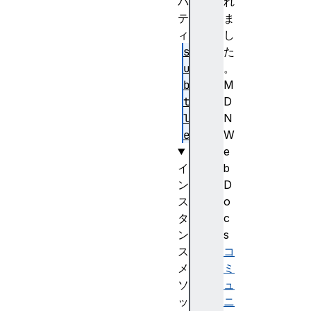
パ
れ
テ
ま
ィ
し
s
た
u
。
b
M
t
D
l
N
e
W
e
イ
b
ン
D
ス
o
タ
c
ン
s
ス
コ
メ
ミ
ソ
ュ
ッ
ニ