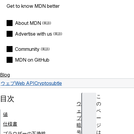
Get to know MDN better
About MDN
Advertise with us
Community
MDN on GitHub
Blog
ウェブ
Web API
Crypto
subtle
こ
目次
ウ
の
ェ
ペ
値
ブ
ー
仕様書
暗
ジ
号
は
ブラウザーの互換性