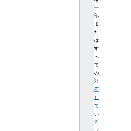
t
一
o
部
K
ま
e
y
た
P
は
a
す
i
べ
r
て
E
の
c
K
対
e
応
y
し
G
て
e
い
n
る
P
a
ブ