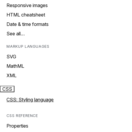
Responsive images
HTML cheatsheet
Date & time formats
See all…
MARKUP LANGUAGES
SVG
MathML
XML
CSS
CSS: Styling language
CSS REFERENCE
Properties