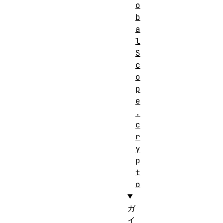
o
b
a
l
S
c
o
p
e
.
c
r
y
p
t
o
ガ
イ