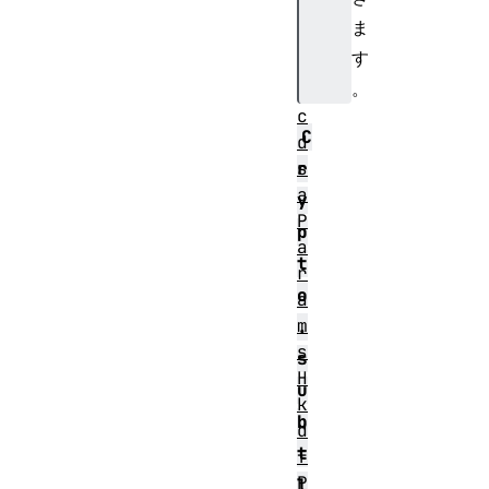
a
ま
m
す
s
。
E
c
C
d
s
r
a
y
P
p
a
t
r
o
a
m
.
s
s
H
u
k
b
d
t
f
P
l