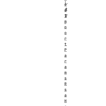
し
e
ま
d
I
す
m
。
p
o
r
t
P
a
r
a
m
s
R
s
a
H