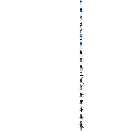
l
P
e
b
k
C
d
r
f
y
2
p
P
t
a
r
o
a
オ
m
ブ
s
ジ
R
ェ
s
a
ク
H
ト
a
を
s
返
h