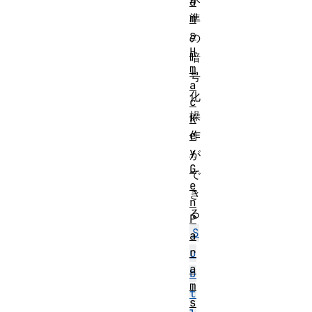
a
m
準
s
の
H
暗
m
号
a
化
c
操
K
e
作
y
が
G
で
e
き
n
る
P
S
a
r
u
a
b
m
t
s