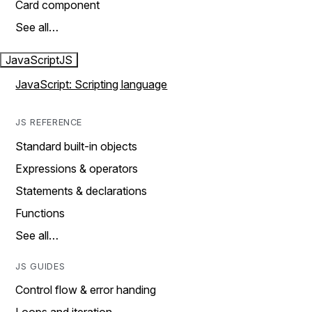
Card component
See all…
JavaScript
JS
JavaScript: Scripting language
JS REFERENCE
Standard built-in objects
Expressions & operators
Statements & declarations
Functions
See all…
JS GUIDES
Control flow & error handing