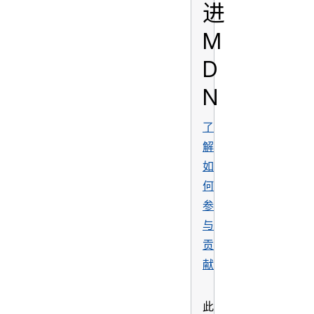
进
M
D
N
了
解
如
何
参
与
贡
献
此