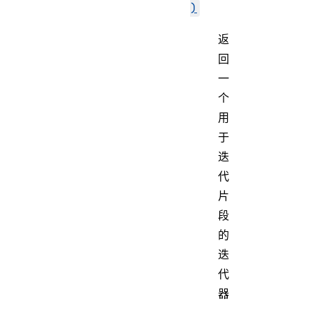
)
返
回
一
个
用
于
迭
代
片
段
的
迭
代
器