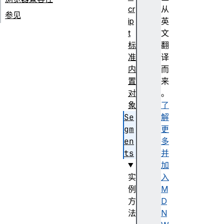
cr
从
参见
ip
英
t
文
标
翻
准
译
内
而
置
来
对
。
象
了
Se
解
gm
更
en
多
ts
并
加
实
入
例
M
方
D
法
N