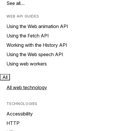
See all…
WEB API GUIDES
Using the Web animation API
Using the Fetch API
Working with the History API
Using the Web speech API
Using web workers
All
All web technology
TECHNOLOGIES
Accessibility
HTTP