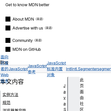
Get to know MDN better
About MDN
Advertise with us
Community
MDN on GitHub
面向
Blog
开发
JavaScript
JavaScript
者的
JavaScript
标准内置
Intl
Intl.Segmenter
segmen
参考
Web
对象
此
本文内容
技术
J
页
a
面
实例方法
v
由
规范
a
社
S
区
浏览器兼容性