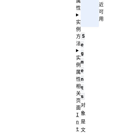
属
近
性
可
用
实
例
S
方
法
e
g
实
m
例
e
属
性
n
相
t
关
s
页
对
面
象
I
是
n
t
文