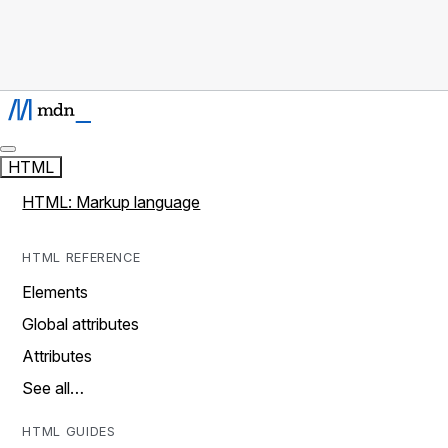
HTML
HTML: Markup language
HTML REFERENCE
Elements
Global attributes
Attributes
See all…
HTML GUIDES