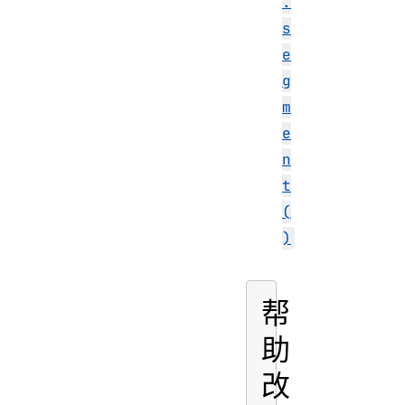
.
s
e
g
m
e
n
t
(
)
帮
助
改