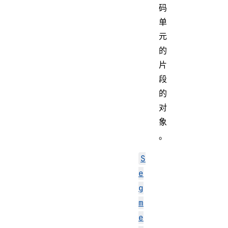
码
单
元
的
片
段
的
对
象
。
S
e
g
m
e