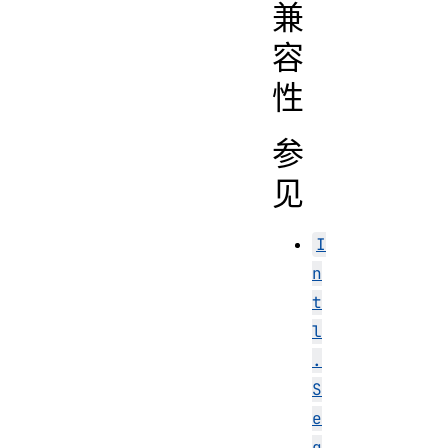
兼
容
性
参
见
I
n
t
l
.
S
e
g