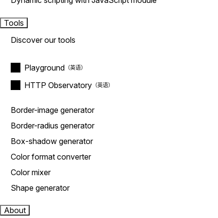
Dynamic scripting with JavaScript module
Tools
Discover our tools
Playground
HTTP Observatory
Border-image generator
Border-radius generator
Box-shadow generator
Color format converter
Color mixer
Shape generator
About