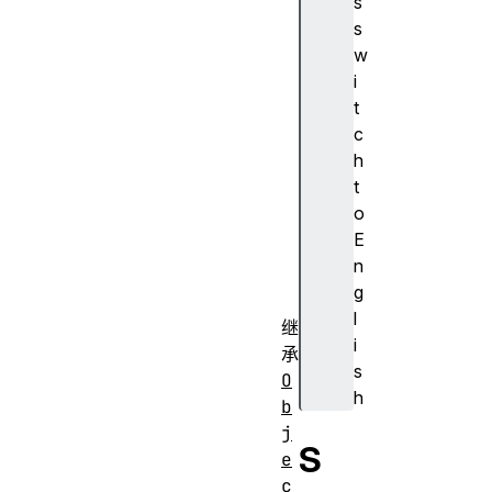
s
.
s
i
w
t
i
e
t
r
c
a
h
t
t
o
o
r
E
]
n
(
g
)
l
继
i
承
s
O
h
b
j
S
e
c