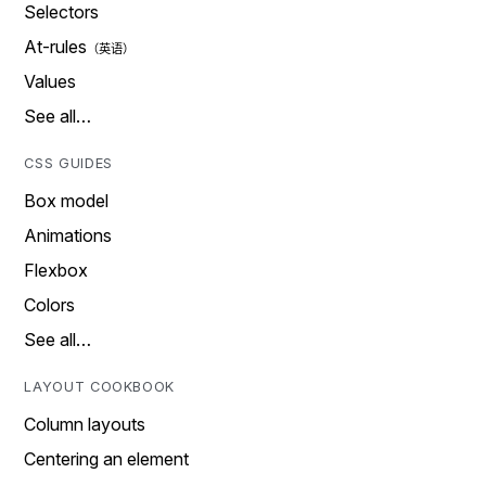
Selectors
At-rules
Values
See all…
CSS GUIDES
Box model
Animations
Flexbox
Colors
See all…
LAYOUT COOKBOOK
Column layouts
Centering an element