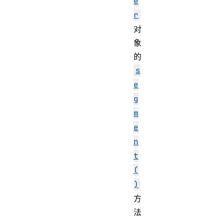
e
r
对
象
的
s
e
g
m
e
n
t
(
)
方
法