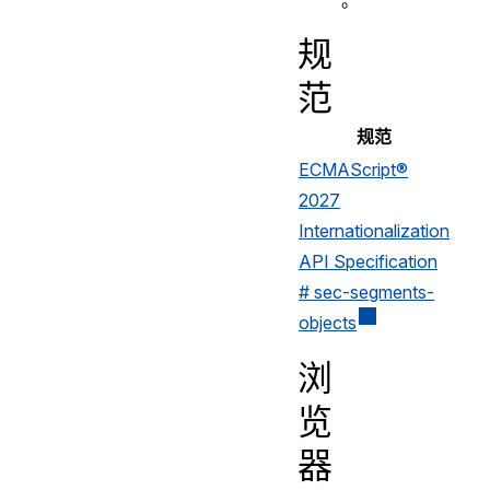
。
规
范
规范
ECMAScript®
2027
Internationalization
API Specification
# sec-segments-
objects
浏
览
器