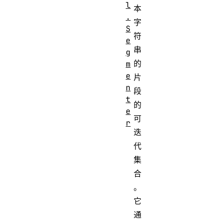
l
本
.
字
S
符
e
串
g
的
m
e
片
n
段
t
的
e
可
r
迭
代
集
合
。
它
通