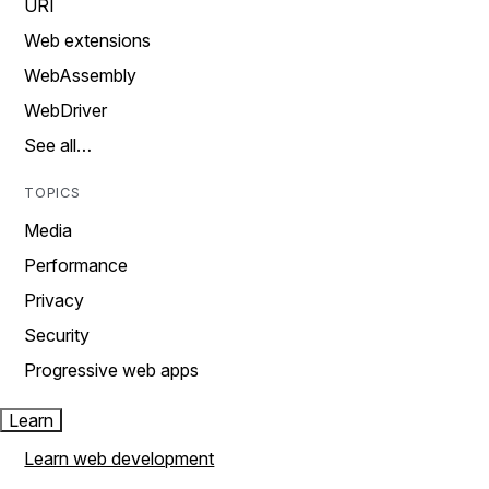
URI
Web extensions
WebAssembly
WebDriver
See all…
TOPICS
Media
Performance
Privacy
Security
Progressive web apps
Learn
Learn web development