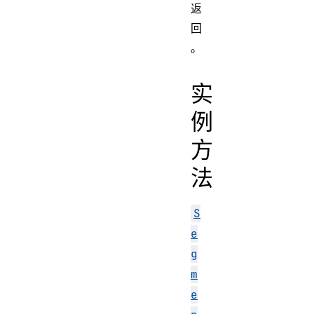
返
回
。
实
例
方
法
S
e
g
m
e