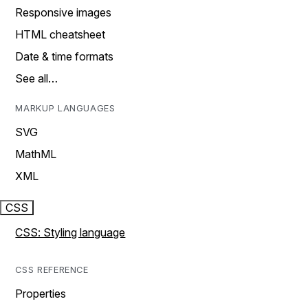
Responsive images
HTML cheatsheet
Date & time formats
See all…
MARKUP LANGUAGES
SVG
MathML
XML
CSS
CSS: Styling language
CSS REFERENCE
Properties