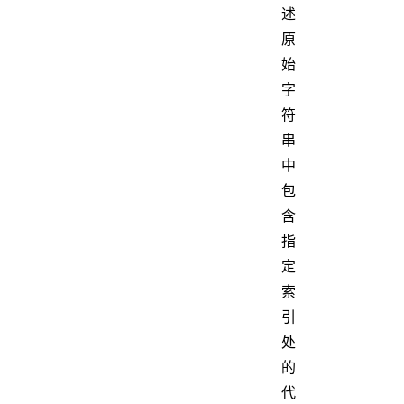
述
原
始
字
符
串
中
包
含
指
定
索
引
处
的
代