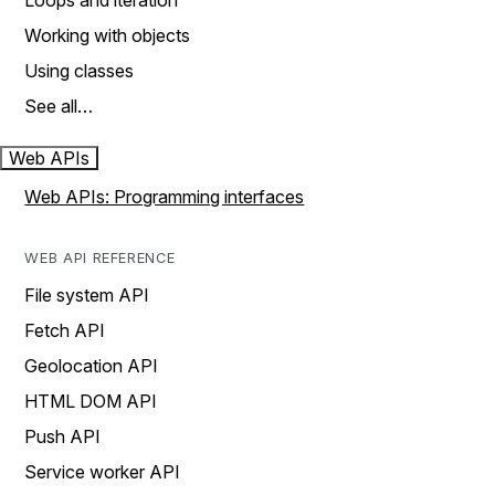
Loops and iteration
Working with objects
Using classes
See all…
Web APIs
Web APIs: Programming interfaces
WEB API REFERENCE
File system API
Fetch API
Geolocation API
HTML DOM API
Push API
Service worker API