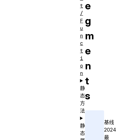
e
t
/
g
F
u
m
n
c
e
t
i
n
o
n
t
静
s
态
方
法
基线
静
2024
态
最