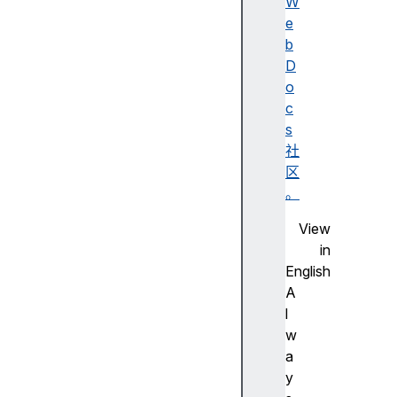
c
W
o
e
n
b
t
D
a
o
i
c
n
s
i
社
n
区
g
。
(
View
)
in
[
English
S
A
y
l
m
w
b
a
o
y
l