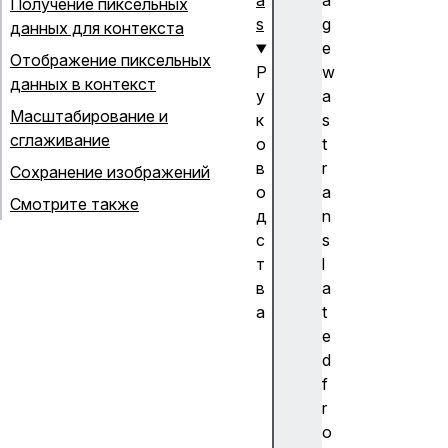
a
a
Получение пиксельных
s
g
данных для контекста
e
Отображение пиксельных
Р
w
данных в контекст
у
a
Масштабирование и
к
s
сглаживание
о
t
в
r
Сохранение изображений
о
a
Смотрите также
д
n
с
s
т
l
в
a
а
t
M
e
a
d
ni
f
p
r
ul
o