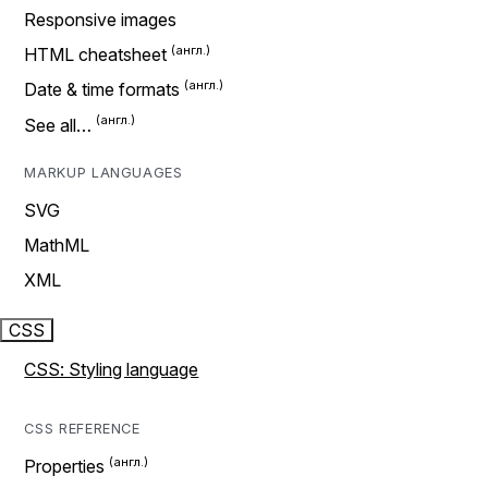
Responsive images
HTML cheatsheet
Date & time formats
See all…
MARKUP LANGUAGES
SVG
MathML
XML
CSS
CSS: Styling language
CSS REFERENCE
Properties