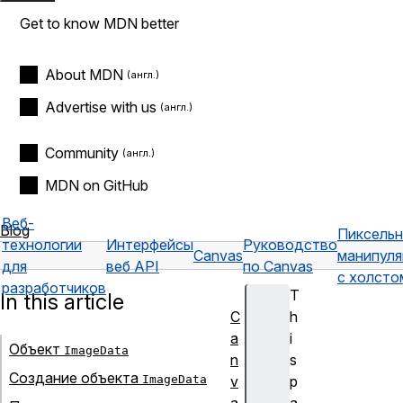
Get to know MDN better
About MDN
Advertise with us
Community
MDN on GitHub
Веб-
Blog
Пиксельн
технологии
Интерфейсы
Руководство
Canvas
манипуля
для
веб API
по Canvas
с холсто
разработчиков
T
In this article
C
h
a
i
Объект
ImageData
n
s
Создание объекта
ImageData
v
p