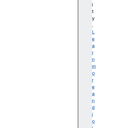
터
i
U
t
R
y
I
.
j
L
a
e
v
a
a
r
s
n
c
m
r
o
i
r
p
e
t
a
:
n
d
j
o