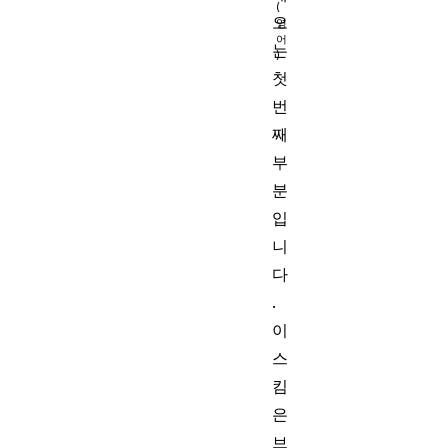
오
는
첫
번
째
부
분
입
니
다
.
이
스
킴
은
브