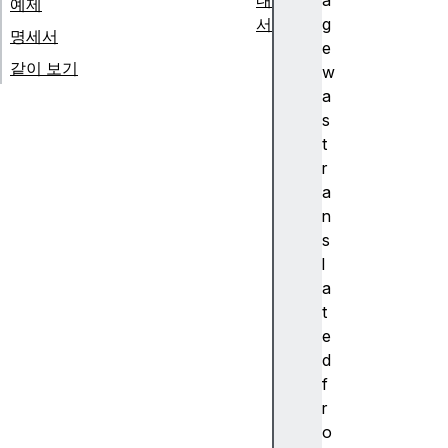
내
a
예제
서
g
명세서
w
e
같이 보기
w
w
w
a
와
s
비
t
-
r
w
a
w
n
w
s
U
l
R
a
L
t
중
e
에
d
서
f
선
r
택
o