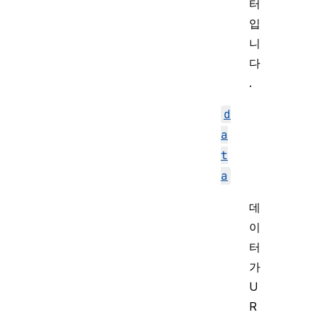
터
입
니
다
.
d
a
t
a
데
이
터
가
U
R