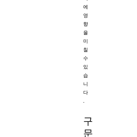
에
영
향
을
미
칠
수
있
습
니
다
.
구
문