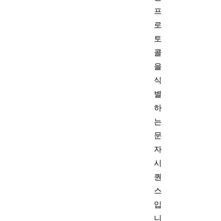
프
로
토
콜
을
식
별
하
는
문
자
시
퀀
스
입
니