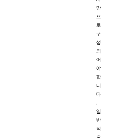
만
으
로
구
성
되
어
야
합
니
다
.
일
반
적
으