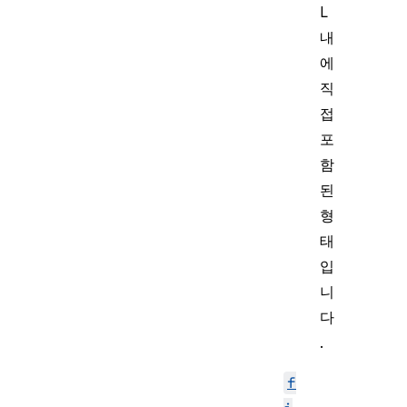
L
내
에
직
접
포
함
된
형
태
입
니
다
.
f