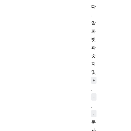
다
.
알
파
벳
과
숫
자
및
+
,
-
,
.
문
자