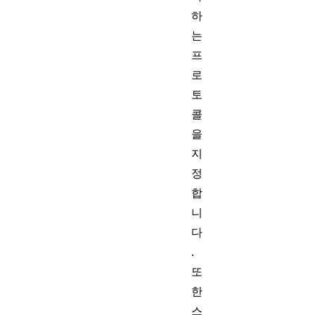
하
는
프
로
토
콜
을
지
정
합
니
다
.
또
한
스