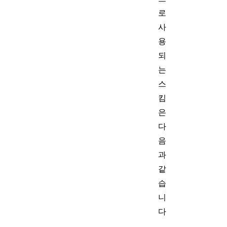
로
사
용
되
는
스
킴
은
다
음
과
같
습
니
다
.