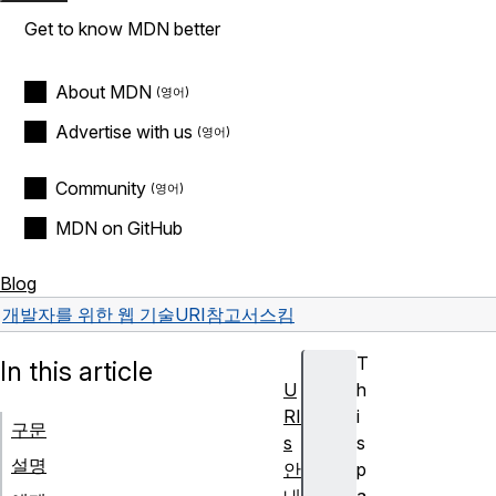
Get to know MDN better
About MDN
Advertise with us
Community
MDN on GitHub
Blog
개발자를 위한 웹 기술
URI
참고서
스킴
T
In this article
U
h
RI
i
구문
s
s
설명
안
p