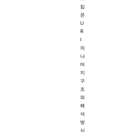
킴
은
U
R
I
의
나
머
지
구
조
와
해
석
방
식