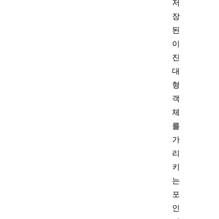
저
장
된
이
진
대
형
객
체
를
가
리
키
는
포
인