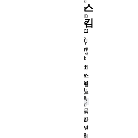
a
스
g
m
킴
e
nt
s
U
R
I
의
T
e
스
xt
킴
fr
은
a
:
g
문
m
자
e
nt
앞
s
에