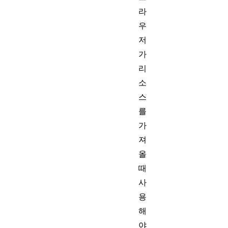
라
우
저
가
리
소
스
를
가
져
올
때
사
용
해
야