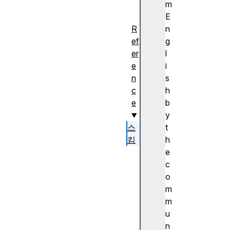
하
m
기
E
R
n
ef
g
er
l
e
i
n
s
c
h
e
b
y
스
t
킴
h
b
e
l
c
o
o
b
m
:
m
데
u
이
n