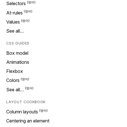
Selectors
At-rules
Values
See all…
CSS GUIDES
Box model
Animations
Flexbox
Colors
See all…
LAYOUT COOKBOOK
Column layouts
Centering an element