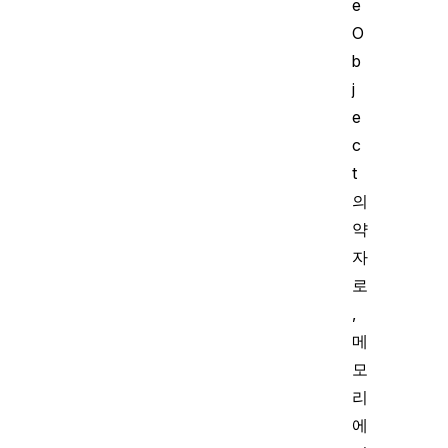
e
O
b
j
e
c
t
의
약
자
로
,
메
모
리
에