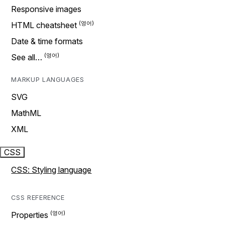
Responsive images
HTML cheatsheet
Date & time formats
See all…
MARKUP LANGUAGES
SVG
MathML
XML
CSS
CSS: Styling language
CSS REFERENCE
Properties