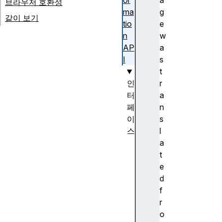
or
a
브라우저 호환성
ma
g
같이 보기
tio
e
n
w
AP
a
I
s
t
인
r
터
a
페
n
이
s
스
l
N
a
e
t
t
e
w
d
o
f
r
r
k
o