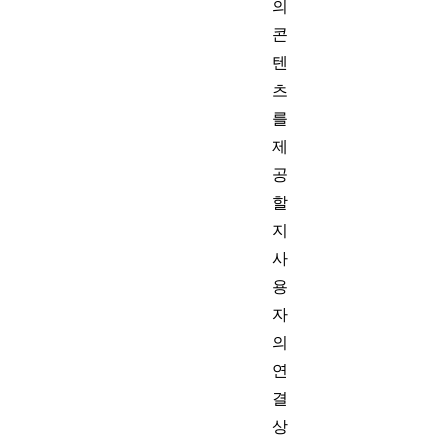
의
콘
텐
츠
를
제
공
할
지
사
용
자
의
연
결
상