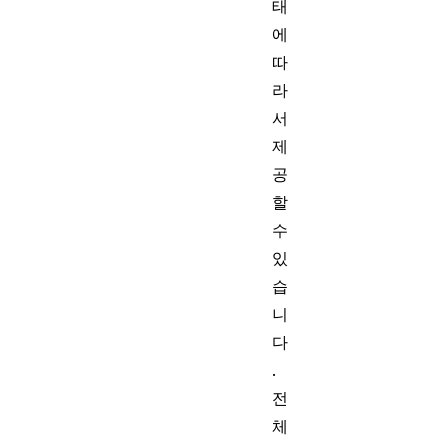
태
에
따
라
서
제
공
할
수
있
습
니
다
.
전
체