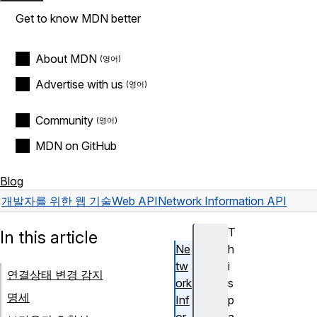
Get to know MDN better
About MDN
Advertise with us
Community
MDN on GitHub
Blog
개발자를 위한 웹 기술
Web API
Network Information API
T
In this article
Ne
h
tw
i
연결상태 변경 감지
ork
s
명세
Inf
p