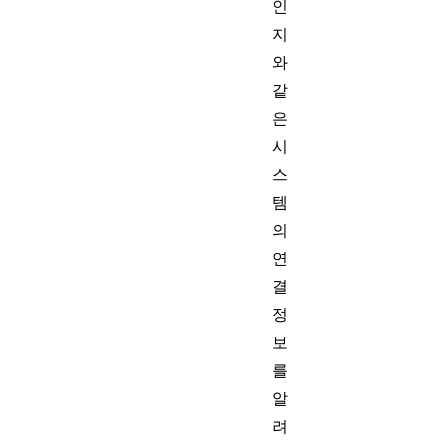
인
지
와
같
은
시
스
템
의
연
결
정
보
를
알
려