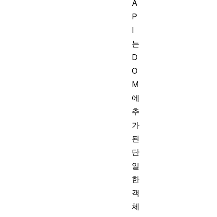
A
P
I
는
D
O
M
에
추
가
된
단
일
한
객
체