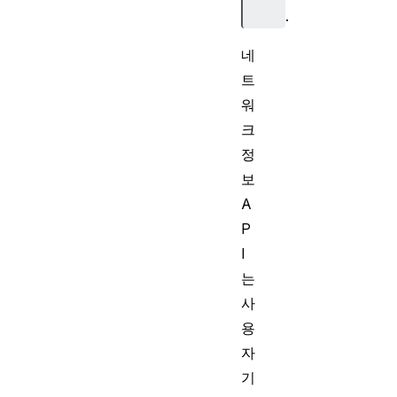
.
네
트
워
크
정
보
A
P
I
는
사
용
자
기