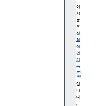
이
기
능
은
실
험
적
인
기
능
입
니
다
.