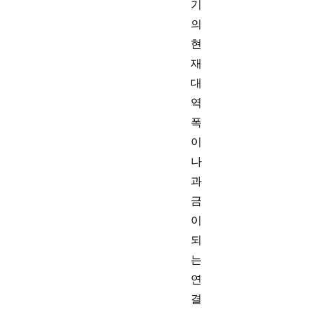
기
의
현
재
대
역
폭
이
나
과
금
이
되
는
연
결