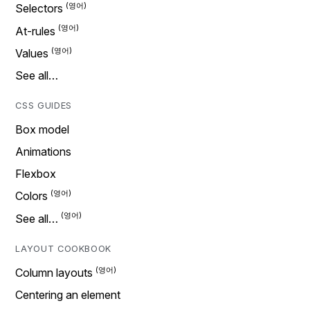
Selectors
At-rules
Values
See all…
CSS GUIDES
Box model
Animations
Flexbox
Colors
See all…
LAYOUT COOKBOOK
Column layouts
Centering an element