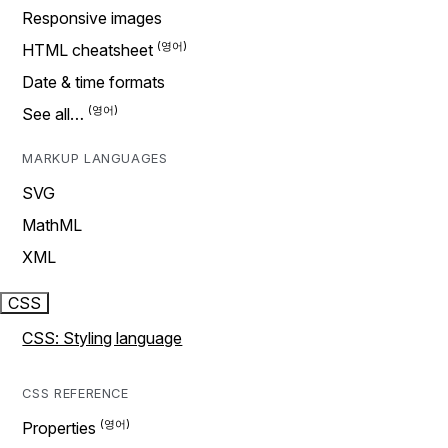
Responsive images
HTML cheatsheet
Date & time formats
See all…
MARKUP LANGUAGES
SVG
MathML
XML
CSS
CSS: Styling language
CSS REFERENCE
Properties