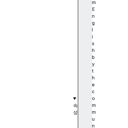
I
m
n
E
f
n
o
g
r
l
m
i
a
s
t
h
i
b
o
y
n
t
h
e
c
o
m
속
m
성
u
N
n
a