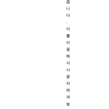
줍
니
다
.
이
를
이
용
해
서
사
용
자
에
게
높