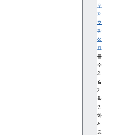
우
저
호
환
성
표
를
주
의
깊
게
확
인
하
세
요