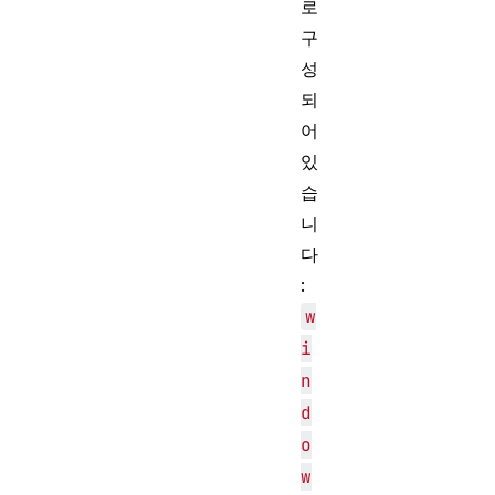
로
구
성
되
어
있
습
니
다
:
w
i
n
d
o
w