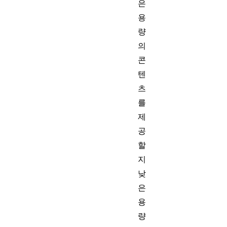
은
용
량
의
콘
텐
츠
를
제
공
할
지
낮
은
용
량