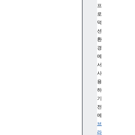
프
로
덕
션
환
경
에
서
사
용
하
기
전
에
브
라