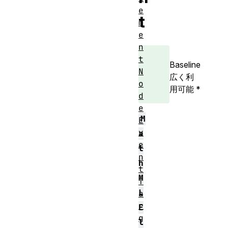
e
t
m
e
n
t
Baseline
N
広く利
o
用可能
*
d
e
M
E
v
a
e
t
n
h
t
M
T
L
a
r
E
g
l