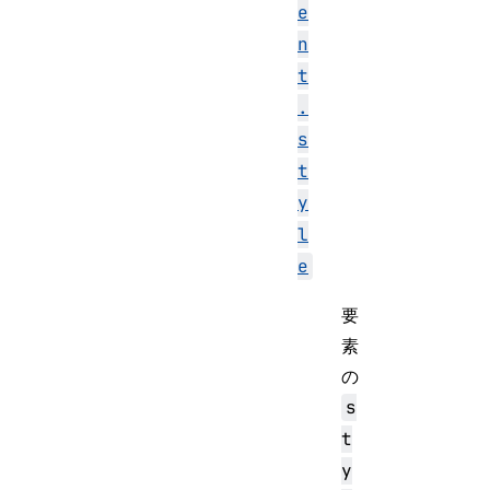
e
n
t
.
s
t
y
l
e
要
素
の
s
t
y