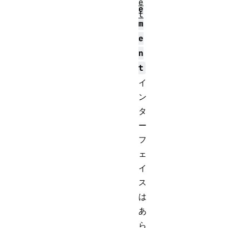
e
e
t
m
e
n
t
イ
ン
タ
ー
フ
ェ
イ
ス
は
あ
ら