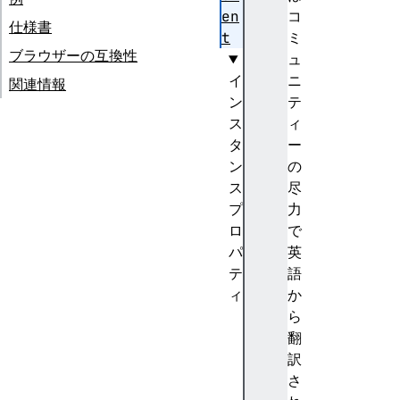
en
コ
仕様書
t
ミ
ブラウザーの互換性
ュ
イ
ニ
関連情報
ン
テ
ス
ィ
タ
ー
ン
の
ス
尽
プ
力
ロ
で
パ
英
テ
語
ィ
か
a
ら
t
翻
t
訳
r
さ