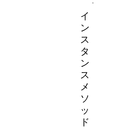
。
イ
ン
ス
タ
ン
ス
メ
ソ
ッ
ド