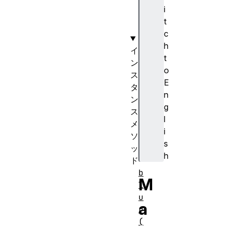
i
t
c
h
イ
t
ン
o
ス
E
タ
n
ン
g
ス
l
メ
i
ソ
s
ッ
h
ド
b
M
l
u
a
r
(