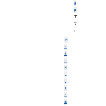
a
p
で
す
。
M
a
t
h
M
L
E
l
e
m