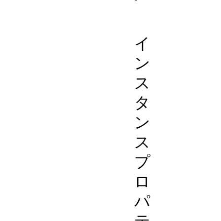
EventTarget
Node
イ
ン
ス
タ
ン
ス
プ
ロ
パ
テ