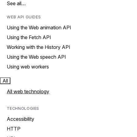
See all…
WEB API GUIDES
Using the Web animation API
Using the Fetch API
Working with the History API
Using the Web speech API
Using web workers
All
All web technology
TECHNOLOGIES
Accessibility
HTTP