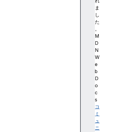
i
れ
b
ま
u
し
t
た
e
。
S
M
t
D
y
N
l
W
e
e
M
b
a
D
p
o
a
c
u
s
t
コ
o
ミ
f
ュ
o
ニ