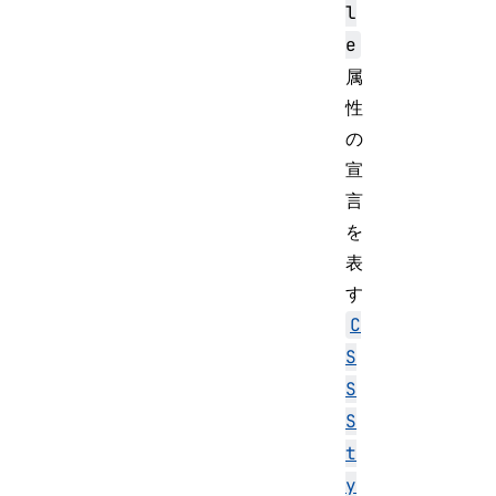
l
e
属
性
の
宣
言
を
表
す
C
S
S
S
t
y