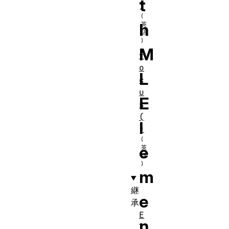
t
)
h
M
f
o
L
c
u
E
s
(
l
)
e
m
継
e
承
E
n
l