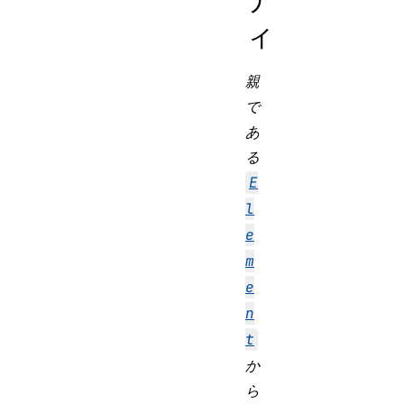
ィ
親
で
あ
る
E
l
e
m
e
n
t
か
ら