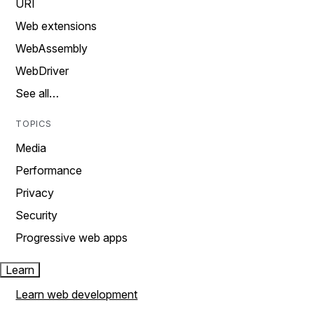
URI
Web extensions
WebAssembly
WebDriver
See all…
TOPICS
Media
Performance
Privacy
Security
Progressive web apps
Learn
Learn web development