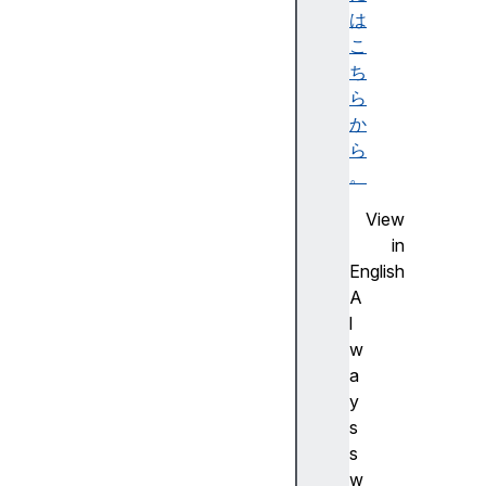
は
c
こ
e
ち
ら
か
ら
s
。
t
y
View
l
in
e
English
t
A
a
l
b
w
I
a
n
y
d
s
e
s
x
w