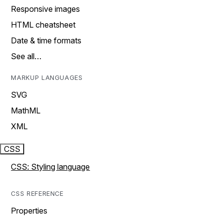
Responsive images
HTML cheatsheet
Date & time formats
See all…
MARKUP LANGUAGES
SVG
MathML
XML
CSS
CSS: Styling language
CSS REFERENCE
Properties