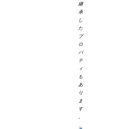
継
承
し
た
プ
ロ
パ
テ
ィ
も
あ
り
ま
す
。