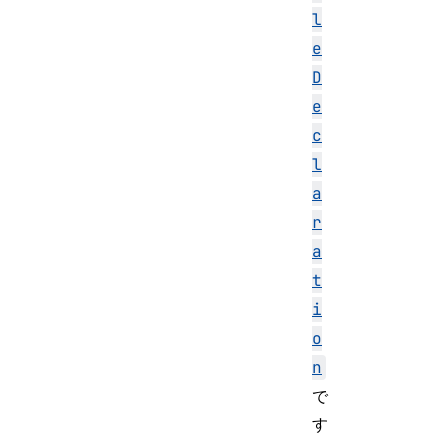
l
e
D
e
c
l
a
r
a
t
i
o
n
で
す