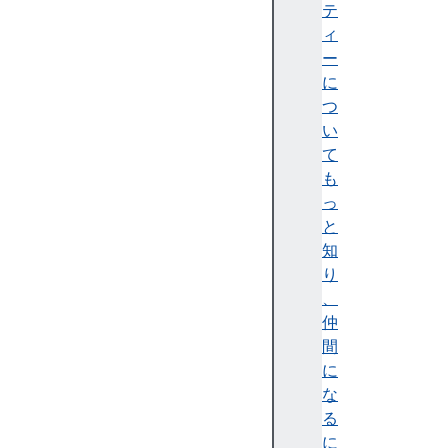
c
テ
u
ィ
s
ー
に
つ
い
て
d
も
a
っ
t
と
a
知
s
り
e
、
t
仲
間
に
な
n
る
o
に
n