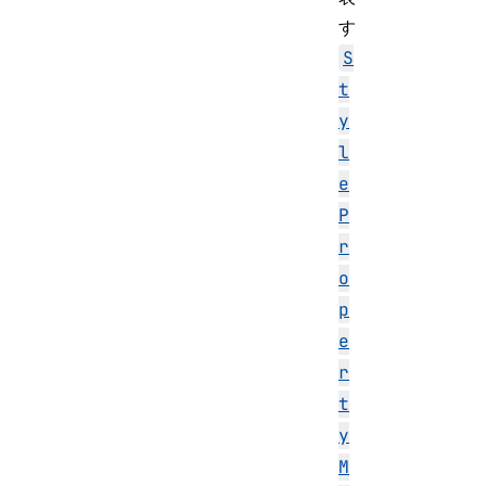
す
S
t
y
l
e
P
r
o
p
e
r
t
y
M