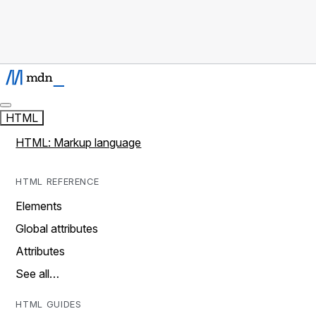
HTML
HTML: Markup language
HTML REFERENCE
Elements
Global attributes
Attributes
See all…
HTML GUIDES