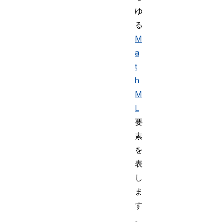
ゆ
る
M
a
t
h
M
L
要
素
を
表
し
ま
す
。