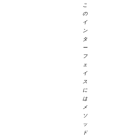
こ
の
イ
ン
タ
ー
フ
ェ
イ
ス
に
は
メ
ソ
ッ
ド