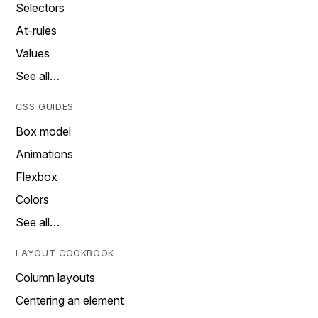
Selectors
At-rules
Values
See all…
CSS GUIDES
Box model
Animations
Flexbox
Colors
See all…
LAYOUT COOKBOOK
Column layouts
Centering an element