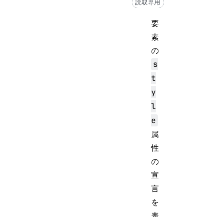
読取専用
要
素
の
s
t
y
l
e
属
性
の
宣
言
を
表