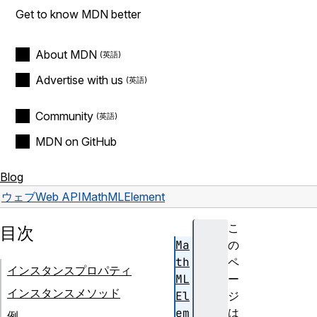
Get to know MDN better
About MDN
Advertise with us
Community
MDN on GitHub
Blog
ウェブ
Web API
MathMLElement
こ
目次
Ma
の
th
ペ
インスタンスプロパティ
ML
ー
インスタンスメソッド
El
ジ
em
は
例