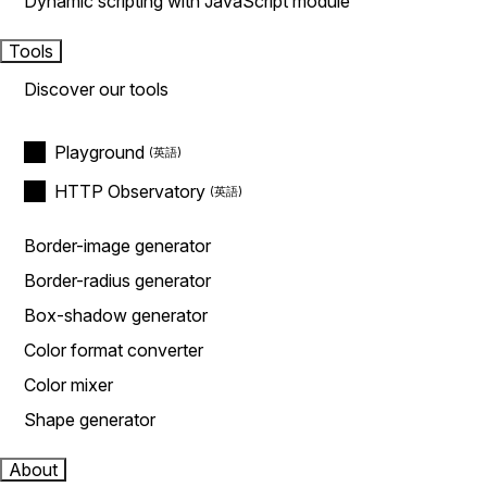
Dynamic scripting with JavaScript module
Tools
Discover our tools
Playground
HTTP Observatory
Border-image generator
Border-radius generator
Box-shadow generator
Color format converter
Color mixer
Shape generator
About