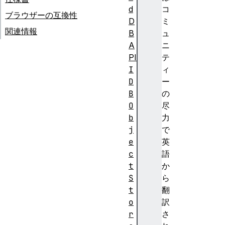
d
コ
ブラウザーの互換性
D
ミ
関連情報
B
ュ
A
ニ
PI
テ
I
ィ
D
ー
B
の
O
尽
b
力
j
で
e
英
c
語
t
か
S
ら
t
翻
o
訳
r
さ