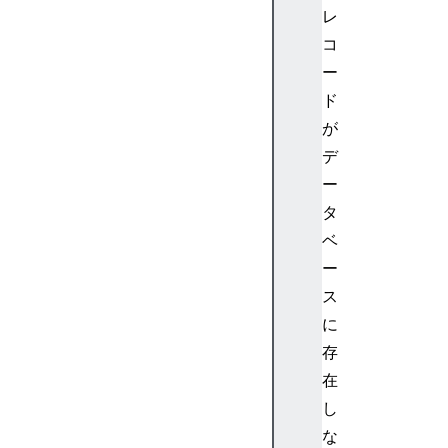
B
レ
T
コ
r
ー
a
n
ド
s
が
a
デ
c
ー
t
タ
i
ベ
o
n
ー
I
ス
D
に
B
存
V
在
e
し
r
s
な