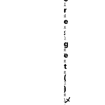
I
r
n
d
e
e
x
:
(
)
g
d
e
e
l
e
t
t
e
(
(
)
)
d
e
メ
l