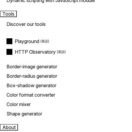
Dynamic scripting with JavaScript module
Tools
Discover our tools
Playground
HTTP Observatory
Border-image generator
Border-radius generator
Box-shadow generator
Color format converter
Color mixer
Shape generator
About