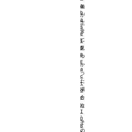
a
値
b
が
a
正
s
常
e
に
I
D
見
B
つ
F
か
a
っ
c
た
t
場
o
r
合
y
は
I
、
D
そ
B
の