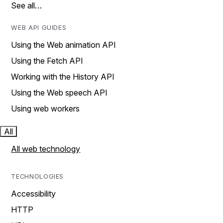
See all…
WEB API GUIDES
Using the Web animation API
Using the Fetch API
Working with the History API
Using the Web speech API
Using web workers
All
All web technology
TECHNOLOGIES
Accessibility
HTTP