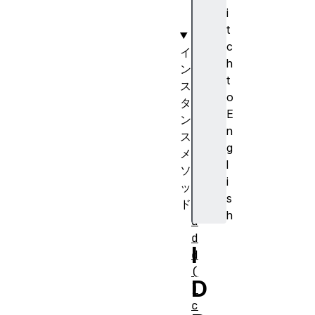
o
i
n
t
c
イ
h
ン
t
ス
o
タ
E
ン
n
ス
g
メ
l
ソ
i
ッ
s
ド
h
a
d
I
d
(
D
)
c