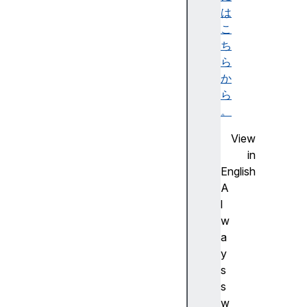
y
は
P
こ
a
ち
t
ら
h
か
n
ら
a
。
m
View
e
in
t
English
r
A
a
l
n
w
s
a
a
y
c
s
t
s
i
w