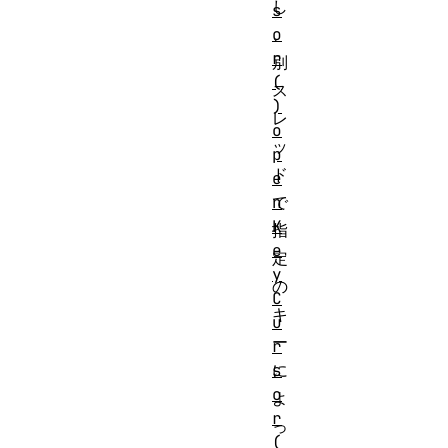
し
s
o
、
r
別
(
ス
)
レ
o
ッ
p
ド
e
n
で
K
指
e
定
y
の
C
キ
u
ー
r
s
に
o
よ
r
っ
(