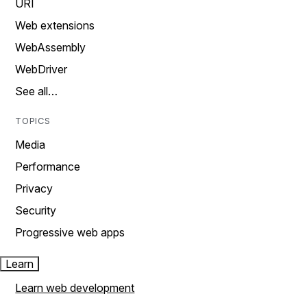
URI
Web extensions
WebAssembly
WebDriver
See all…
TOPICS
Media
Performance
Privacy
Security
Progressive web apps
Learn
Learn web development