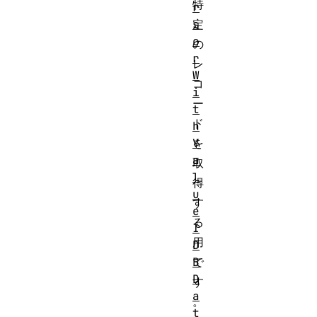
特
r
s
定
o
の
r
レ
W
コ
i
ー
t
ド
h
V
を
a
取
l
得
u
す
e
る
I
用
D
B
で
D
す
a
。
t