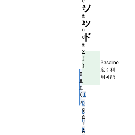
e
ソ
t
e
ッ
I
n
ド
d
e
x
(
Baseline
)
広く利
g
用可能
e
t
I
(
)
D
g
B
e
O
t
b
A