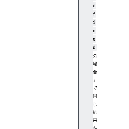
w
e
.
f
i
i
n
n
d
e
e
x
d
e
の
d
場
D
合
B
」
W
で
o
r
同
k
じ
e
結
r
果
G
を