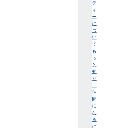
c
テ
r
ィ
e
ー
m
に
e
つ
n
い
t
て
i
も
n
っ
d
と
e
知
x
り
N
、
a
仲
m
間
e
に
s
な
k
る
e
に