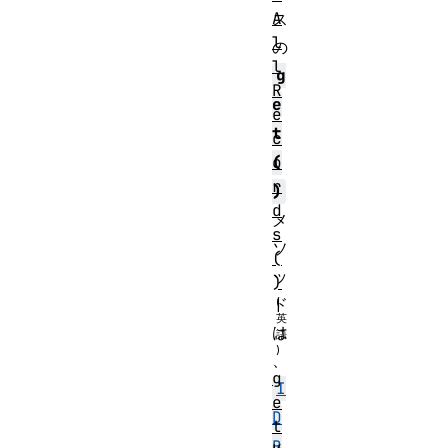
A
ス
l
の
l
g
R
e
e
t
c
o
(
r
)
d
メ
s
ソ
(
ッ
)
ド
は
、
g
I
e
D
t
B