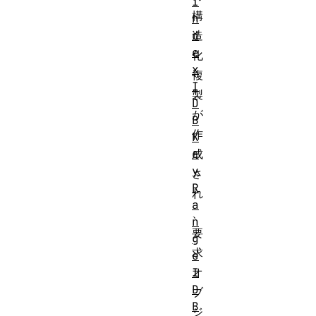
I
構
n
d
造
e
化
x
複
I
製
D
が
B
作
K
e
成
y
さ
R
れ
a
、
n
要
g
求
e
I
オ
D
ブ
B
ジ