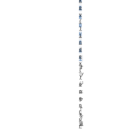
K
e
R
y
e
(
q
)
u
i
e
n
d
s
e
t
x
オ
(
ブ
)
ジ
o
p
ェ
e
ク
n
ト
C
を
u
返
r