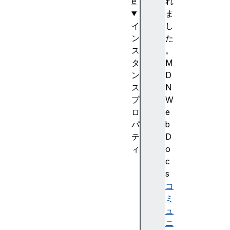
e
れ
ま
イ
し
ン
た
ス
。
タ
M
ン
D
ス
N
プ
W
ロ
e
パ
b
テ
D
ィ
o
a
c
u
s
t
コ
o
ミ
I
ュ
n
ニ