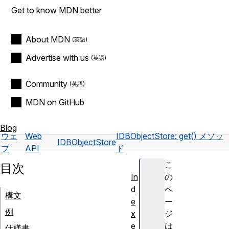
Get to know MDN better
About MDN
Advertise with us
Community
MDN on GitHub
Blog
ウェ
Web
IDBObjectStore: get() メソッ
IDBObjectStore
ブ
API
ド
こ
目次
In
の
d
ペ
構文
e
ー
例
x
ジ
e
は
仕様書