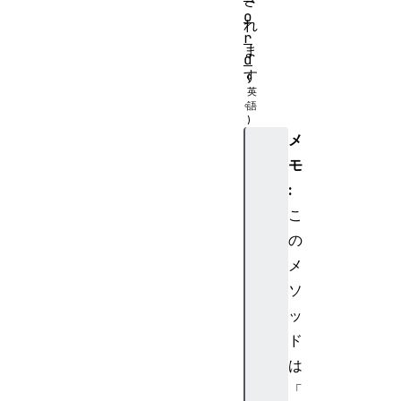
さ
o
れ
r
ま
d
す
。
メ
I
モ
D
B
:
R
こ
e
の
q
メ
u
ソ
e
ッ
s
t
ド
I
は
D
「