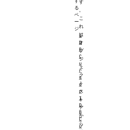
す
す
る
。
ペ
こ
ー
れ
ジ
は
I
D
オ
B
ブ
C
ジ
u
ェ
r
ク
s
ト
o
r
ス
I
ト
D
ア
B
か
C
ら
u