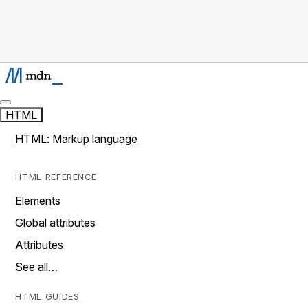
HTML
HTML: Markup language
HTML REFERENCE
Elements
Global attributes
Attributes
See all…
HTML GUIDES