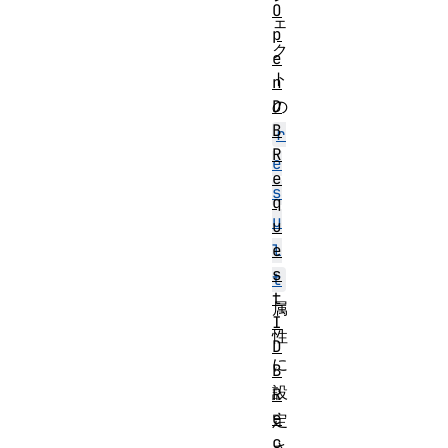
O
ェ
p
ク
e
ト
n
D
の
B
r
R
e
e
s
q
u
u
e
l
s
t
t
属
I
性
D
に
B
設
R
e
定
c