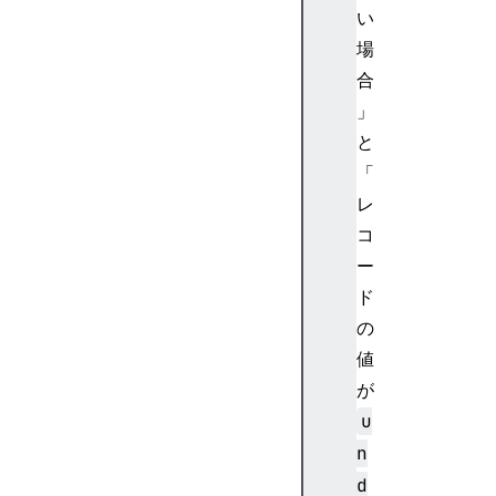
i
い
o
場
n
合
C
」
h
と
a
n
「
g
レ
e
コ
E
ー
v
ド
e
の
n
t
値
W
が
i
u
n
n
d
d
o