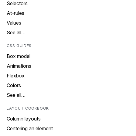
Selectors
At-rules
Values
See all…
CSS GUIDES
Box model
Animations
Flexbox
Colors
See all…
LAYOUT COOKBOOK
Column layouts
Centering an element