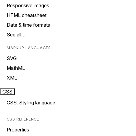
Responsive images
HTML cheatsheet
Date & time formats
See all…
MARKUP LANGUAGES
SVG
MathML
XML
CSS
CSS: Styling language
CSS REFERENCE
Properties