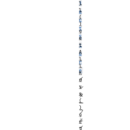
l
j
l
e
(
c
)
t
g
S
e
t
t
A
o
l
r
l
e
K
イ
e
y
ン
s
タ
(
ー
)
フ
g
ェ
e
イ
t