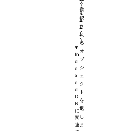
て
)
選
p
択
u
t
さ
(
れ
)
る
オ
In
ブ
d
ジ
e
x
ェ
e
ク
d
ト
D
を
B
返
に
し
関
連
ま