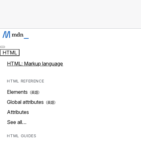
HTML
HTML: Markup language
HTML REFERENCE
Elements
Global attributes
Attributes
See all…
HTML GUIDES