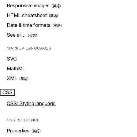
Responsive images
HTML cheatsheet
Date & time formats
See all…
MARKUP LANGUAGES
SVG
MathML
XML
CSS
CSS: Styling language
CSS REFERENCE
Properties