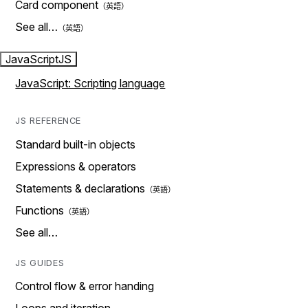
Card component
See all…
JavaScript
JS
JavaScript: Scripting language
JS REFERENCE
Standard built-in objects
Expressions & operators
Statements & declarations
Functions
See all…
JS GUIDES
Control flow & error handing