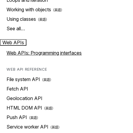
Loops and iteration
Working with objects
Using classes
See all…
Web APIs
Web APIs: Programming interfaces
WEB API REFERENCE
File system API
Fetch API
Geolocation API
HTML DOM API
Push API
Service worker API