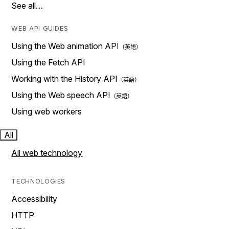
See all…
WEB API GUIDES
Using the Web animation API
Using the Fetch API
Working with the History API
Using the Web speech API
Using web workers
All
All web technology
TECHNOLOGIES
Accessibility
HTTP