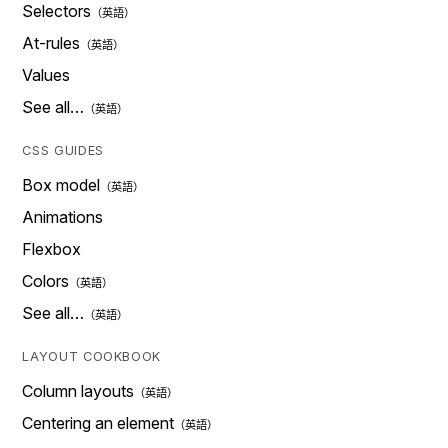
Selectors
At-rules
Values
See all…
CSS GUIDES
Box model
Animations
Flexbox
Colors
See all…
LAYOUT COOKBOOK
Column layouts
Centering an element