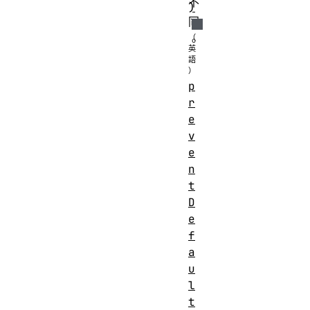
不
)
同
。
p
r
e
v
e
n
t
D
e
f
a
u
l
t