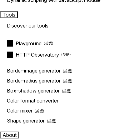
Dynamic scripting with JavaScript module
Tools
Discover our tools
Playground
HTTP Observatory
Border-image generator
Border-radius generator
Box-shadow generator
Color format converter
Color mixer
Shape generator
About