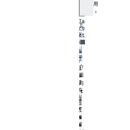
ig
用
in
。
al
Ta
E
rg
v
et
e
n
t
介
i
s
面
T
的
r
t
u
a
s
r
t
g
e
d
e