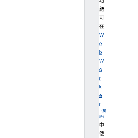
功
t
能
e
可
d
在
e
v
W
e
e
n
b
t
W
P
o
h
r
a
s
k
e
e
ex
r
pl
ic
it
中
Or
使