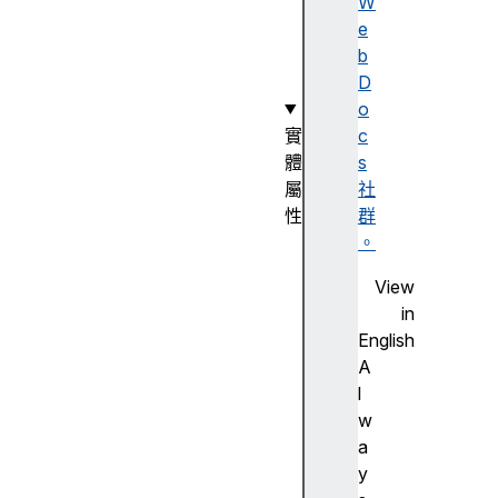
n
W
t
e
(
b
)
D
o
實
c
體
s
屬
社
性
群
b
。
u
View
b
in
b
English
l
A
e
l
s
w
c
a
a
y
n