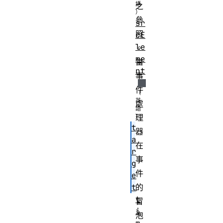
之
參
sr
照
cE
le
。
me
當
nt
事
件
處
理
t
器
a
在
r
事
g
件
e
t
的
t
冒
i
泡