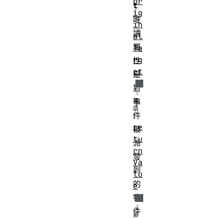
or
t
ig
唯
in
讀
al
屬
Ta
rg
性
et
是
對
事
件
re
被
tu
派
rn
發
Va
到
lu
的
e
物
件