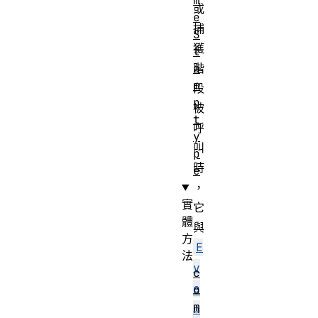
m
或
e
捕
S
獲
t
a
階
m
段
p
被
t
呼
y
叫
p
時
e
，
實
它
體
與
方
E
法
v
c
e
o
m
n