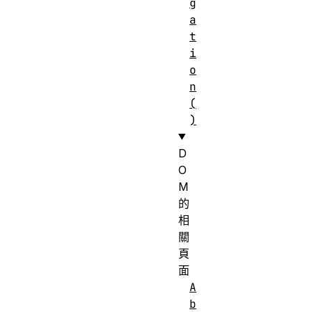
g
a
t
i
o
n
(
)
D
O
M
的
相
關
頁
面
A
b