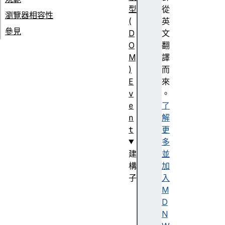
型
從
瀏覽器相容性
(
英
參見
D
文
O
翻
M
譯
)
而
E
來
v
。
e
了
n
解
t
更
多
建
並
構
加
子
入
E
M
v
D
e
N