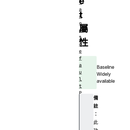
e
T
a
t
r
g
屬
e
t
性
d
e
f
a
Baseline
u
Widely
l
available
t
P
備
r
註
e
v
：
e
此
n