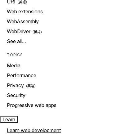
URI
Web extensions
WebAssembly
WebDriver
See all…
TOPICS
Media
Performance
Privacy
Security
Progressive web apps
Learn
Learn web development