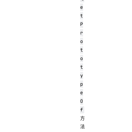
e
t
P
r
o
t
o
t
y
p
e
O
f
方
法