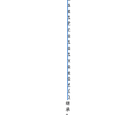
s
e
t
P
r
o
t
o
t
y
p
e
O
f
(
)
继
承