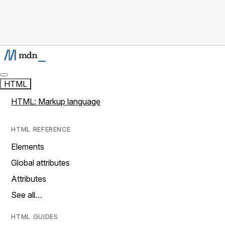
HTML
HTML: Markup language
HTML REFERENCE
Elements
Global attributes
Attributes
See all…
HTML GUIDES