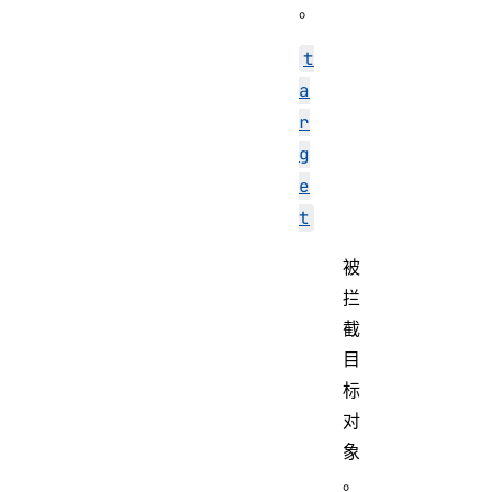
。
t
a
r
g
e
t
被
拦
截
目
标
对
象
。