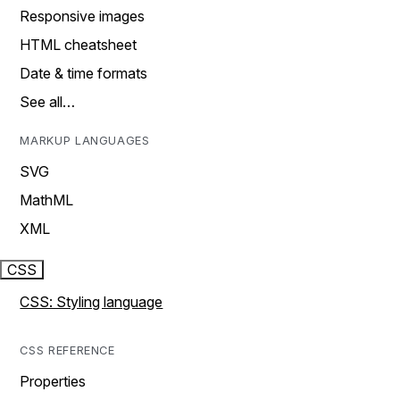
Responsive images
HTML cheatsheet
Date & time formats
See all…
MARKUP LANGUAGES
SVG
MathML
XML
CSS
CSS: Styling language
CSS REFERENCE
Properties