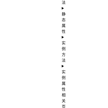
法
静
态
属
性
实
例
方
法
实
例
属
性
相
关
页