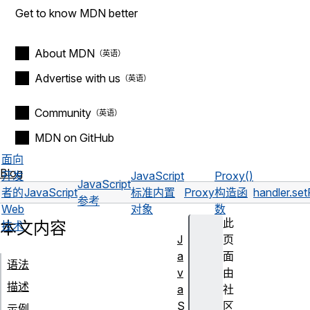
Get to know MDN better
About MDN
Advertise with us
Community
MDN on GitHub
面向
Blog
开发
JavaScript
Proxy()
JavaScript
者的
JavaScript
标准内置
Proxy
构造函
handler.se
参考
Web
对象
数
此
本文内容
技术
J
页
a
面
语法
v
由
描述
a
社
S
区
示例