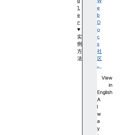
d
W
l
e
e
b
r
D
o
实
c
例
s
方
社
法
区
h
。
a
View
n
in
d
English
l
A
e
l
r
w
.
a
a
y
p