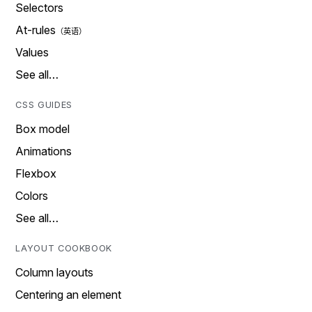
Selectors
At-rules
Values
See all…
CSS GUIDES
Box model
Animations
Flexbox
Colors
See all…
LAYOUT COOKBOOK
Column layouts
Centering an element