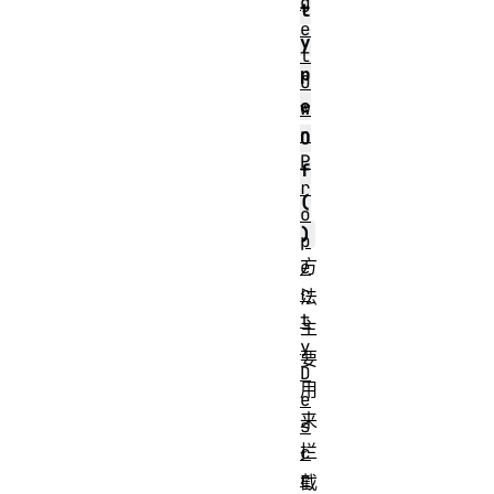
g
t
e
y
t
p
O
e
w
n
O
P
f
r
(
o
)
p
方
e
r
法
t
主
y
要
D
用
e
来
s
拦
c
r
截