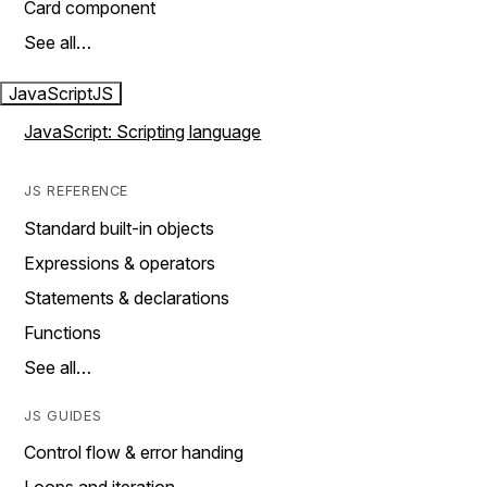
Card component
See all…
JavaScript
JS
JavaScript: Scripting language
JS REFERENCE
Standard built-in objects
Expressions & operators
Statements & declarations
Functions
See all…
JS GUIDES
Control flow & error handing