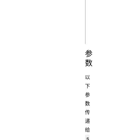
setPrototypeOf: 
function 
(target, 
prototype) {},

参
数
以
下
参
数
传
递
给
s