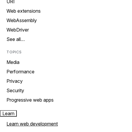
URI
Web extensions
WebAssembly
WebDriver
See all…
TOPICS
Media
Performance
Privacy
Security
Progressive web apps
Learn
Learn web development