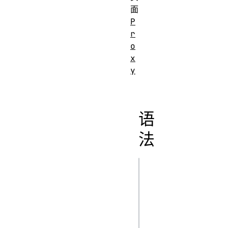
面
P
r
o
x
y
语
法
js
var p = new 
Proxy(target, {
