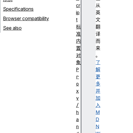
cr
从
Specifications
ip
英
Browser compatibility
t
文
标
翻
See also
准
译
内
而
置
来
对
。
象
了
P
解
r
更
o
多
x
并
y
加
/
入
h
M
a
D
n
N