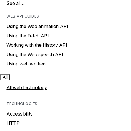
See all…
WEB API GUIDES
Using the Web animation API
Using the Fetch API
Working with the History API
Using the Web speech API
Using web workers
All
All web technology
TECHNOLOGIES
Accessibility
HTTP