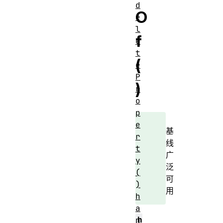
d
O
e
l
f
e
t
(
e
P
)
r
o
p
e
基
r
线
t
广
y
泛
(
可
)
用
h
a
h
n