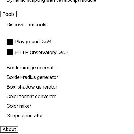
Dynamic scripting with JavaScript module
Tools
Discover our tools
Playground
HTTP Observatory
Border-image generator
Border-radius generator
Box-shadow generator
Color format converter
Color mixer
Shape generator
About