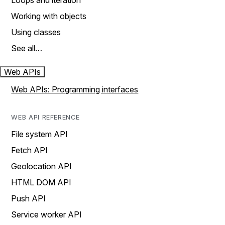
Loops and iteration
Working with objects
Using classes
See all…
Web APIs
Web APIs: Programming interfaces
WEB API REFERENCE
File system API
Fetch API
Geolocation API
HTML DOM API
Push API
Service worker API