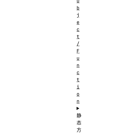
O
b
j
e
c
t
/
F
u
n
c
t
i
o
n
静
态
方