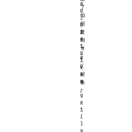
a
了
p
如
.
何
p
r
复
o
制
t
M
o
a
t
p
y
p
对
e
象
.
。
g
e
t
(
)
g