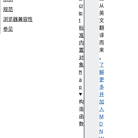
cr
从
规范
ip
英
浏览器兼容性
t
文
标
翻
参见
准
译
内
而
置
来
对
。
象
了
M
解
a
更
p
多
并
构
加
造
入
函
M
数
D
M
N