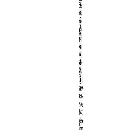
l
t
e
.
(
s
)
p
e
e
n
c
t
r
i
i
e
e
s
s
]
(
静
)
M
态
a
访
p
问
.
器
p
属