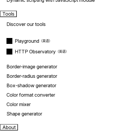
Dynamic scripting with JavaScript module
Tools
Discover our tools
Playground
HTTP Observatory
Border-image generator
Border-radius generator
Box-shadow generator
Color format converter
Color mixer
Shape generator
About