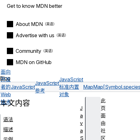
Get to know MDN better
About MDN
Advertise with us
Community
MDN on GitHub
面向
Blog
开发
JavaScript
JavaScript
者的
JavaScript
标准内置
Map
Map[Symbol.species
参考
Web
对象
此
本文内容
技术
J
页
a
面
语法
v
由
描述
a
社
S
区
示例