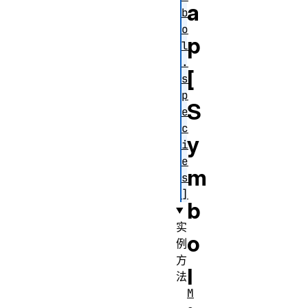
a
b
o
p
l
.
[
s
p
S
e
c
y
i
e
m
s
]
b
实
o
例
方
l
法
M