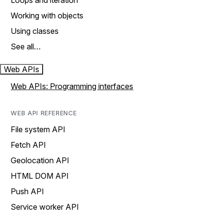
Loops and iteration
Working with objects
Using classes
See all…
Web APIs
Web APIs: Programming interfaces
WEB API REFERENCE
File system API
Fetch API
Geolocation API
HTML DOM API
Push API
Service worker API