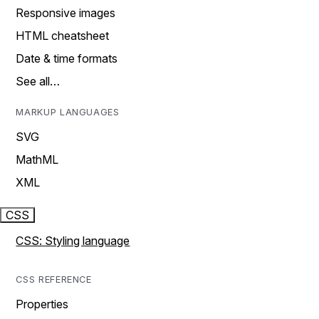
Responsive images
HTML cheatsheet
Date & time formats
See all…
MARKUP LANGUAGES
SVG
MathML
XML
CSS
CSS: Styling language
CSS REFERENCE
Properties