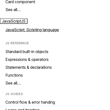
Card component
See all…
JavaScript
JS
JavaScript: Scripting language
JS REFERENCE
Standard built-in objects
Expressions & operators
Statements & declarations
Functions
See all…
JS GUIDES
Control flow & error handing