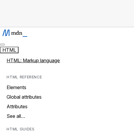
HTML
HTML: Markup language
HTML REFERENCE
Elements
Global attributes
Attributes
See all…
HTML GUIDES