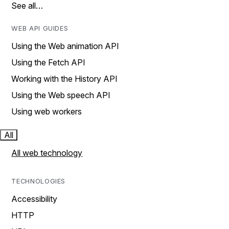
See all…
WEB API GUIDES
Using the Web animation API
Using the Fetch API
Working with the History API
Using the Web speech API
Using web workers
All
All web technology
TECHNOLOGIES
Accessibility
HTTP