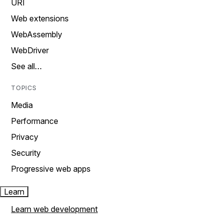
URI
Web extensions
WebAssembly
WebDriver
See all…
TOPICS
Media
Performance
Privacy
Security
Progressive web apps
Learn
Learn web development