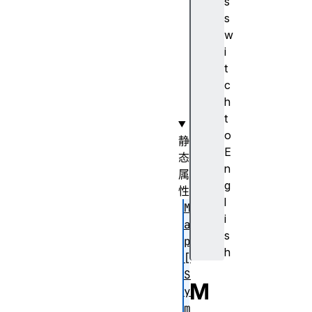
s
o
s
u
w
p
i
B
t
y
c
(
h
)
t
o
静
E
态
n
属
g
性
l
M
i
a
s
p
h
[
S
M
y
m