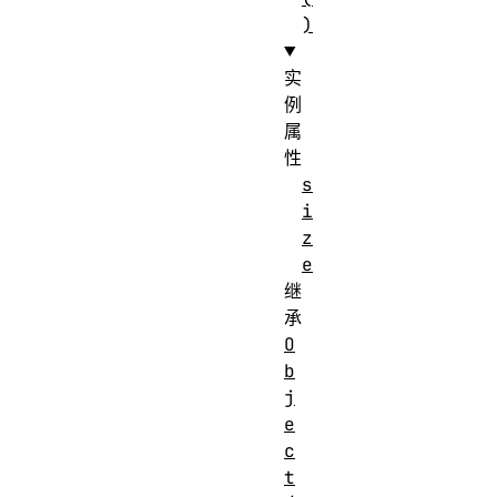
)
实
例
属
性
s
i
z
e
继
承
O
b
j
e
c
t