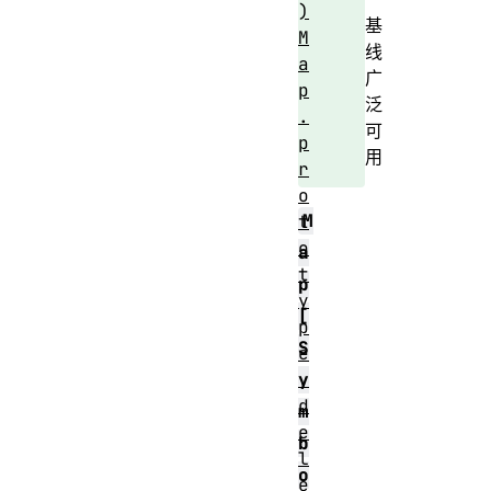
)
基
M
线
a
广
p
泛
.
可
p
用
r
o
M
t
o
a
t
p
y
[
p
S
e
.
y
d
m
e
b
l
o
e