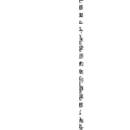
r
性
o
t
是
o
一
t
个
y
未
p
使
e
用
.
f
的
o
访
r
问
E
器
a
属
c
性
h
(
，
)
指
M
定