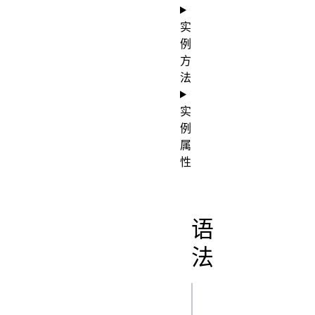
实
例
方
法
实
例
属
性
语
法
js