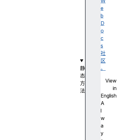
a
W
p
e
(
b
)
D
构
o
造
c
函
s
数
社
区
静
。
态
View
方
in
法
English
M
A
a
l
p
w
.
a
g
y
r