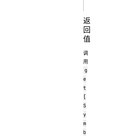
返
回
值
调
用
g
e
t
[
S
y
m
b