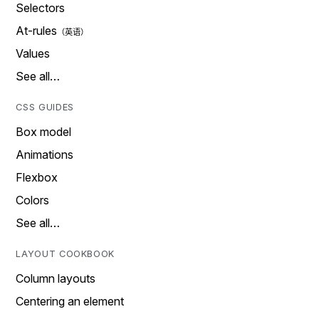
Selectors
At-rules
Values
See all…
CSS GUIDES
Box model
Animations
Flexbox
Colors
See all…
LAYOUT COOKBOOK
Column layouts
Centering an element