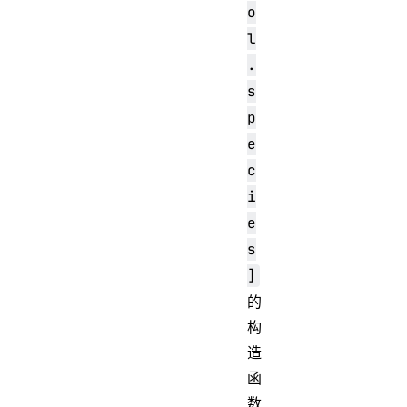
o
l
.
s
p
e
c
i
e
s
]
的
构
造
函
数