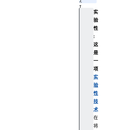
)
I
实
t
验
e
r
性
a
:
t
这
o
是
r
一
.
项
p
r
实
o
验
t
性
o
技
t
术
y
在
p
e
将