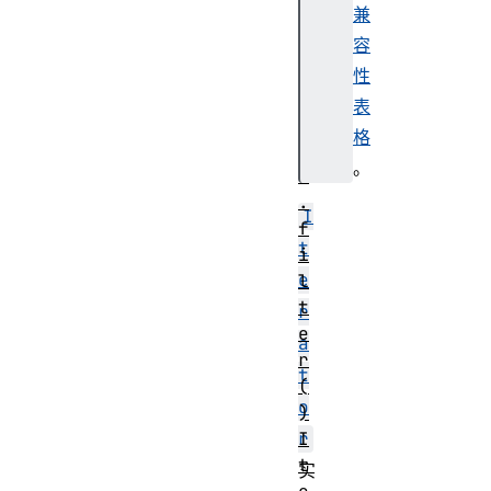
兼
o
t
容
o
性
t
表
y
格
p
。
e
.
I
f
t
i
e
l
t
r
e
a
r
t
(
o
)
I
r
t
实