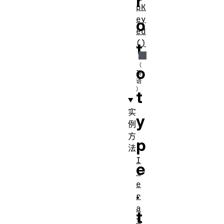
r
pK
ey
o
ed
()
t
o
t
实
y
例
方
p
法
I
e
t
e
.
r
a
t
t