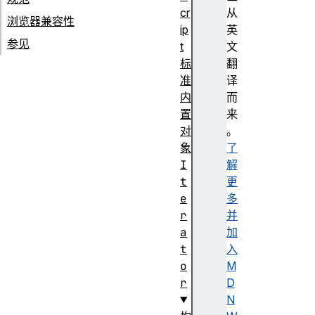
cr
从
浏览器兼容性
ip
英
参见
t
文
标
翻
准
译
内
而
置
来
对
。
象
了
I
解
t
更
e
多
r
并
a
加
t
入
o
M
r
D
N