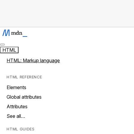
HTML
HTML: Markup language
HTML REFERENCE
Elements
Global attributes
Attributes
See all…
HTML GUIDES