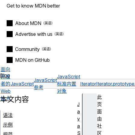
Get to know MDN better
About MDN
Advertise with us
Community
MDN on GitHub
面向
Blog
开发
JavaScript
JavaScript
者的
JavaScript
标准内置
Iterator
Iterator.prototype
参考
Web
对象
此
本文内容
技术
J
页
a
面
语法
v
由
示例
a
社
S
区
规范