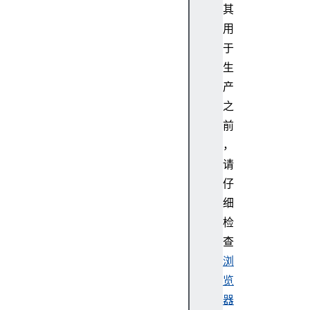
.
其
e
用
v
于
e
生
r
产
y
(
之
)
前
I
，
t
请
e
仔
r
细
a
t
检
o
查
r
浏
.
览
p
器
r