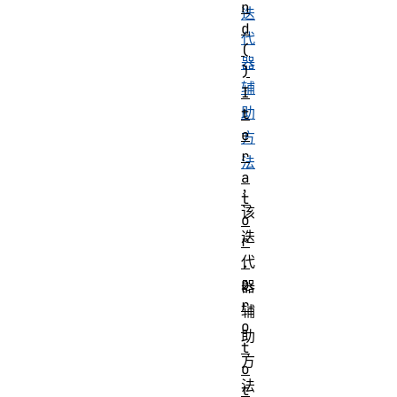
n
迭
d
代
(
器
)
辅
I
助
t
e
方
r
法
a
，
t
该
o
迭
r
代
.
p
器
r
辅
o
助
t
方
o
法
t