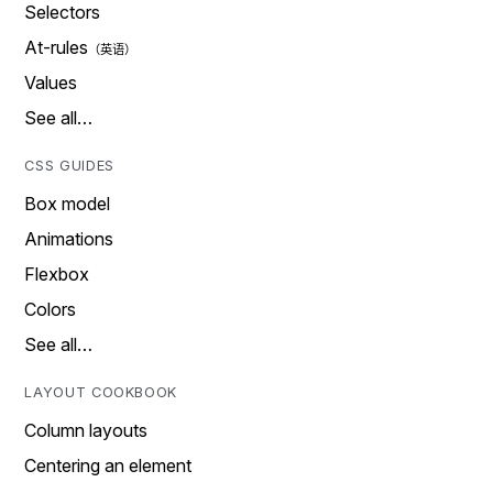
Selectors
At-rules
Values
See all…
CSS GUIDES
Box model
Animations
Flexbox
Colors
See all…
LAYOUT COOKBOOK
Column layouts
Centering an element