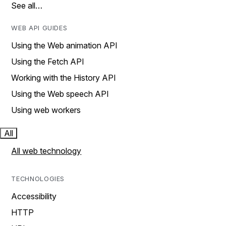
See all…
WEB API GUIDES
Using the Web animation API
Using the Fetch API
Working with the History API
Using the Web speech API
Using web workers
All
All web technology
TECHNOLOGIES
Accessibility
HTTP