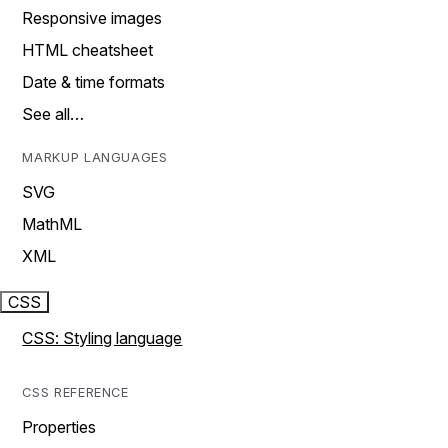
Responsive images
HTML cheatsheet
Date & time formats
See all…
MARKUP LANGUAGES
SVG
MathML
XML
CSS
CSS: Styling language
CSS REFERENCE
Properties