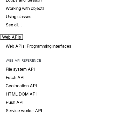
Loops and iteration
Working with objects
Using classes
See all…
Web APIs
Web APIs: Programming interfaces
WEB API REFERENCE
File system API
Fetch API
Geolocation API
HTML DOM API
Push API
Service worker API