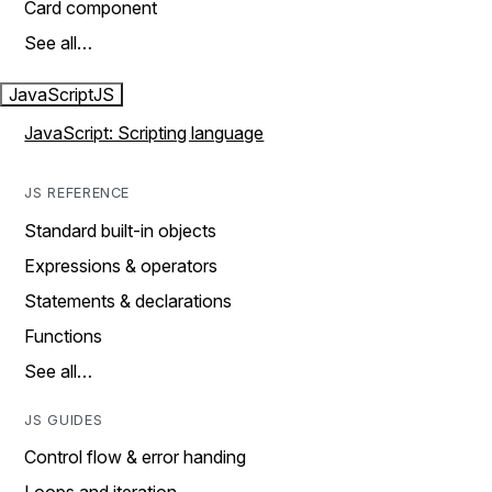
Card component
See all…
JavaScript
JS
JavaScript: Scripting language
JS REFERENCE
Standard built-in objects
Expressions & operators
Statements & declarations
Functions
See all…
JS GUIDES
Control flow & error handing