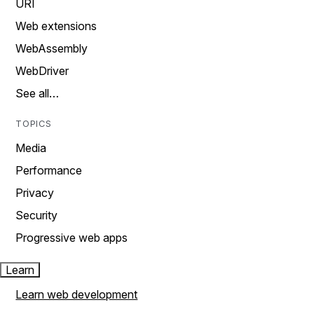
URI
Web extensions
WebAssembly
WebDriver
See all…
TOPICS
Media
Performance
Privacy
Security
Progressive web apps
Learn
Learn web development