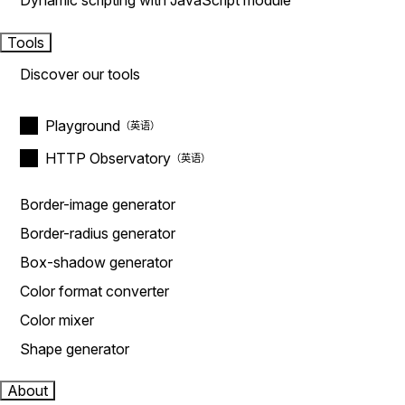
Dynamic scripting with JavaScript module
Tools
Discover our tools
Playground
HTTP Observatory
Border-image generator
Border-radius generator
Box-shadow generator
Color format converter
Color mixer
Shape generator
About