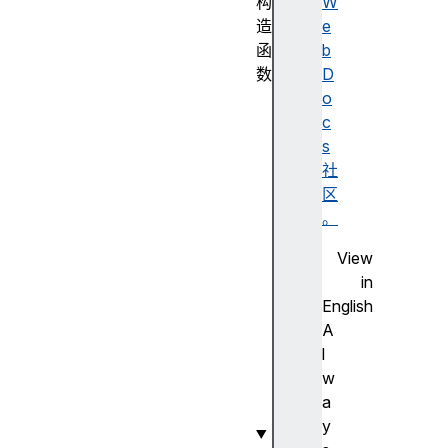
构
W
造
e
函
b
数
D
I
o
t
c
e
s
r
社
a
区
t
。
o
View
r
in
(
English
)
A
构
l
造
w
函
a
数
y