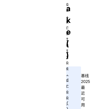
o
a
r
.
k
p
r
e
o
t
(
o
t
)
y
p
e
.
基线
d
2025
r
最
o
近
p
可
(
用