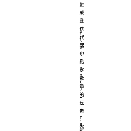
生
y
p
成
e
此
.
迭
f
代
l
器
a
中
t
M
给
a
定
p
数
(
量
)
的
I
元
t
e
素
r
，
a
然