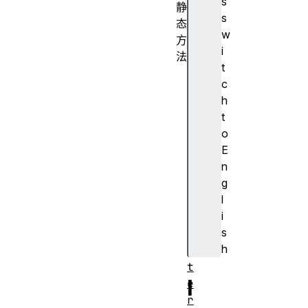
s
静
s
态
w
方
i
法
t
c
c
o
h
n
t
c
o
a
E
t
n
(
g
)
l
i
s
h
I
t
I
e
r