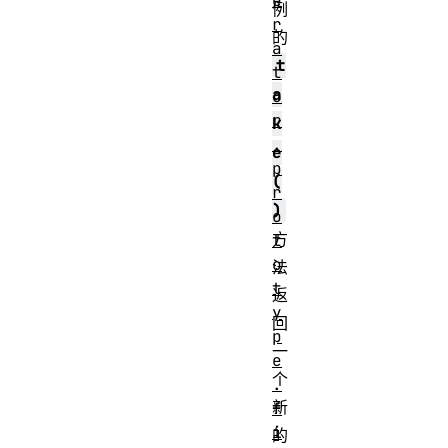
e
例
r
的
a
t
t
a
o
r
k
.
e
p
(
r
)
o
方
t
o
法
t
返
y
回
p
一
e
个
.
新
f
i
的