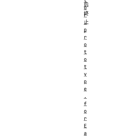
t
后
o
终
r
止
.
p
。
r
o
t
o
t
y
p
e
.
f
o
r
E
a